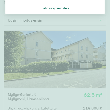
Tontti
Tutustu myös videoesittelyihimme!
Vapaa-ajan asunto
Tietosuojaseloste
Toimitila
Uusin ilmoitus ensin
Autotalli
Muut
Hinta
000
000 €
Pinta-ala
Asuinpinta-ala
Kokonaispinta-ala
Myllymäenkatu 9
62,5 m²
Myllymäki
,
Hämeenlinna
m²
3h, k, wc, vh, kph, s, katettu terassi
114 000 €