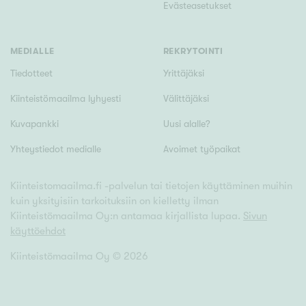
Evästeasetukset
MEDIALLE
REKRYTOINTI
Tiedotteet
Yrittäjäksi
Kiinteistömaailma lyhyesti
Välittäjäksi
Kuvapankki
Uusi alalle?
Yhteystiedot medialle
Avoimet työpaikat
Kiinteistomaailma.fi -palvelun tai tietojen käyttäminen muihin
kuin yksityisiin tarkoituksiin on kielletty ilman
Kiinteistömaailma Oy:n antamaa kirjallista lupaa.
Sivun
käyttöehdot
Kiinteistömaailma Oy ©
2026