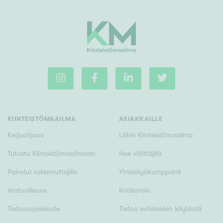
KIINTEISTÖMAAILMA
ASIAKKAILLE
Ketjuohjaus
Lähin Kiinteistömaailma
Tutustu Kiinteistömaailmaan
Hae välittäjää
Palvelut rakennuttajille
Yhteistyökumppanit
Vastuullisuus
Kotikansio
Tietosuojaseloste
Tietoa evästeiden käytöstä