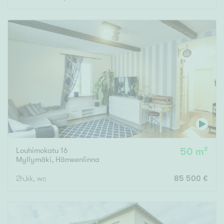
Rakennusvuosi
Uudiskohteet
Vain uudiskohteet
Ei uudiskohteita
Arvokohteet
Louhimokatu 16
50 m²
Myllymäki
,
Hämeenlinna
Vain arvokohteet
Ei arvokohteita
2h,kk, wc
85 500 €
Kunto
Hyvä