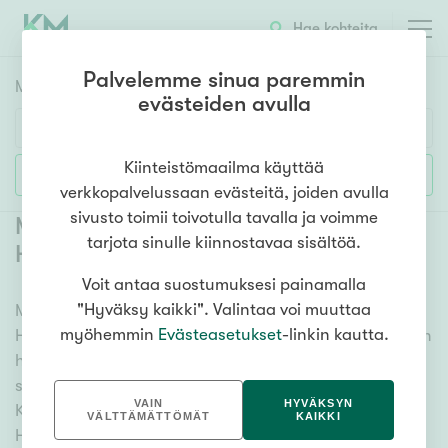
Hae kohteita
Palvelemme sinua paremmin
Myyntikohteet
HAE
evästeiden avulla
Huoneluku
Kiinteistömaailma käyttää
Lisää hakuehtoja
verkkopalvelussaan evästeitä, joiden avulla
1h
2h
3h
4h
5h+
sivusto toimii toivotulla tavalla ja voimme
Myytävät kerrostaloasunnot
tarjota sinulle kiinnostavaa sisältöä.
Hämeenlinna Myllymäki
(
4
)
Voit antaa suostumuksesi painamalla
Asuntotyyppi
"Hyväksy kaikki". Valintaa voi muuttaa
Meiltä löydät myytävät kerrostaloasunnot
Kerros-/luhtitalo
myöhemmin
Evästeasetukset
-linkin kautta.
Hämeenlinna Myllymäki kattavasti ja helposti. Kätevän
Rivitalo/paritalo
hakutyökalumme avulla löydät unelmiesi kodin, oli
Omakoti-/erillistalo
sitten tähtäimessä sauna, parveke tai merinäköala.
VAIN
HYVÄKSYN
Katso alta kaikki myytävät kerrostaloasunnot
Maa- tai metsätila
VÄLTTÄMÄTTÖMÄT
KAIKKI
Hämeenlinna Myllymäki ja valitse itsellesi mieleinen!