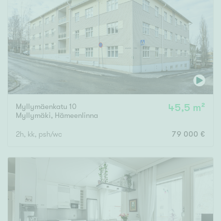
Tyydyttävä
Välttävä
Ominaisuudet
Hissi
Järvi- tai merinäköala
Maalämpö
Myllymäenkatu 10
45,5 m²
Oma ranta
Myllymäki
,
Hämeenlinna
Oma sauna
2h, kk, psh/wc
79 000 €
Parveke
Senioriasunto