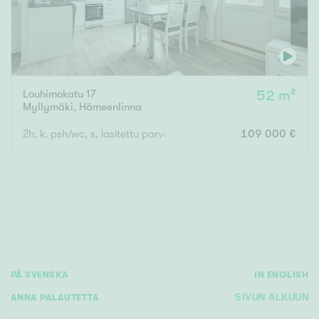
Louhimokatu 17
52 m²
Myllymäki
,
Hämeenlinna
2h, k, psh/wc, s, lasitettu parveke
109 000 €
PÅ SVENSKA
IN ENGLISH
ANNA PALAUTETTA
SIVUN ALKUUN