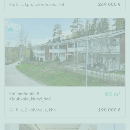
6h, k, s, kph, takkahuone, khh, 2 wc, uima-allas
269 000 €
Kalliomäentie 8
93 m²
Klaukkala
,
Nurmijärvi
3-4h, k, 2 kph/wc, s, khh
190 000 €