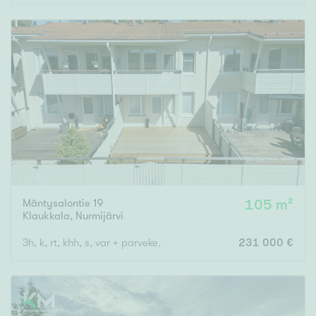
Mäntysalontie 19
105 m²
Klaukkala
,
Nurmijärvi
3h, k, rt, khh, s, var + parveke, lämmin autotalli
231 000 €