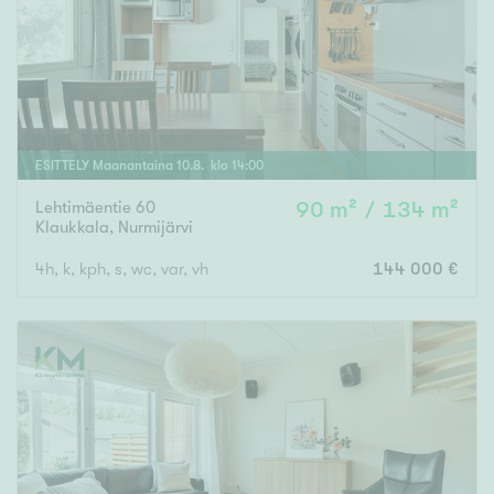
Tyydyttävä
Välttävä
Ominaisuudet
Hissi
ESITTELY
Maanantaina
10
.
8
. klo
14
:
00
Järvi- tai merinäköala
Lehtimäentie 60
90 m² / 134 m²
Maalämpö
Klaukkala
,
Nurmijärvi
Oma ranta
4h, k, kph, s, wc, var, vh
144 000 €
Oma sauna
Parveke
Senioriasunto