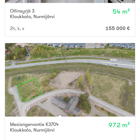
Ollinsyrjä 3
54 m²
Klaukkala
,
Nurmijärvi
2h, k, s
155 000 €
Mesiangervontie K3704
972 m²
Klaukkala
,
Nurmijärvi