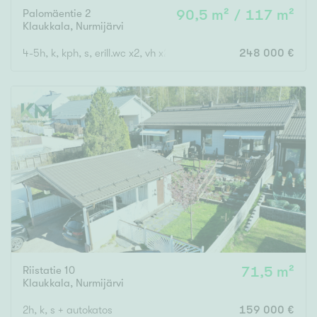
Palomäentie 2
90,5 m² / 117 m²
Klaukkala
,
Nurmijärvi
4-5h, k, kph, s, erill.wc x2, vh x2, var
248 000 €
Riistatie 10
71,5 m²
Klaukkala
,
Nurmijärvi
2h, k, s + autokatos
159 000 €