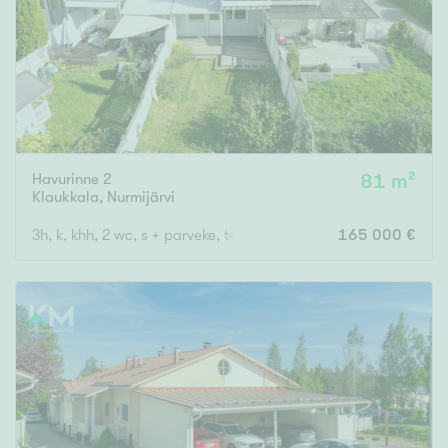
Havurinne 2
81 m²
Klaukkala
,
Nurmijärvi
3h, k, khh, 2 wc, s + parveke, terassi
165 000 €