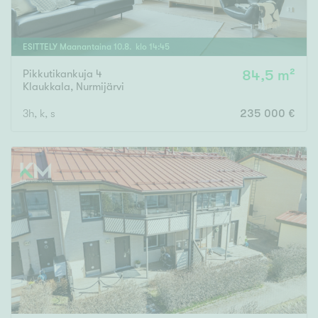
ESITTELY
Maanantaina
10
.
8
. klo
14
:
45
Pikkutikankuja 4
84,5 m²
Klaukkala
,
Nurmijärvi
3h, k, s
235 000 €