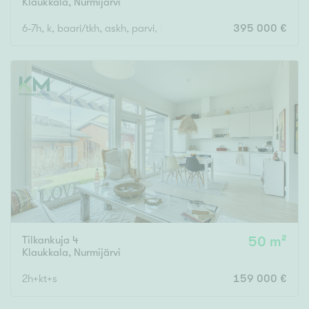
Klaukkala
,
Nurmijärvi
6-7h, k, baari/tkh, askh, parvi, khh, s, ph, kph, wc x2
395 000 €
Tilkankuja 4
50 m²
Klaukkala
,
Nurmijärvi
2h+kt+s
159 000 €