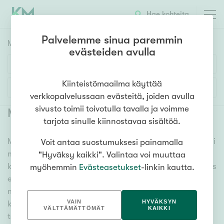
Hae kohteita
Palvelemme sinua paremmin
Myyntikohteet
HAE
evästeiden avulla
Huoneluku
Kiinteistömaailma käyttää
Lisää hakuehtoja
verkkopalvelussaan evästeitä, joiden avulla
1h
2h
3h
4h
5h+
sivusto toimii toivotulla tavalla ja voimme
Myytävät asunnot Klaukkala
(
55
)
tarjota sinulle kiinnostavaa sisältöä.
Meiltä löydät myytävät asunnot Klaukkala, oli tarpeesi
Voit antaa suostumuksesi painamalla
Asuntotyyppi
mikä vain! Tuhansien kohteiden ja satojen
"Hyväksy kaikki". Valintaa voi muuttaa
Kerros-/luhtitalo
kiinteistönvälittäjien verkostomme auttaa sinua kenties
myöhemmin
Evästeasetukset
-linkin kautta.
Rivitalo/paritalo
elämäsi tärkeimmässä päätöksessä. Katso alta kaikki
myytävät asunnot Klaukkala. Hyödynnä myös
Omakoti-/erillistalo
VAIN
HYVÄKSYN
kätevää hakutyökaluamme, jonka avulla löydät omien
Maa- tai metsätila
VÄLTTÄMÄTTÖMÄT
KAIKKI
toiveidesi mukaisen kodin.