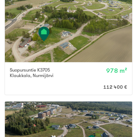
Suopursuntie K3705
978 m²
Klaukkala
,
Nurmijärvi
112 400 €