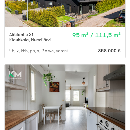
Alitilantie 21
95 m² / 111,5 m²
Klaukkala
,
Nurmijärvi
4h, k, khh, ph, s, 2 x wc, varasto
358 000 €