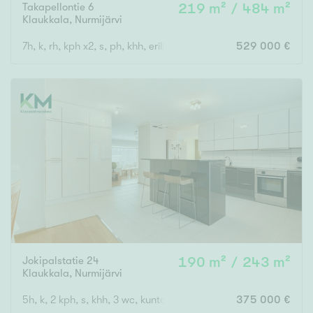
Takapellontie 6
219 m² / 484 m²
Klaukkala
,
Nurmijärvi
7h, k, rh, kph x2, s, ph, khh, erillinen wc, autotalli, harrastetilat
529 000 €
Jokipalstatie 24
190 m² / 243 m²
Klaukkala
,
Nurmijärvi
5h, k, 2 kph, s, khh, 3 wc, kuntoiluhuone
375 000 €