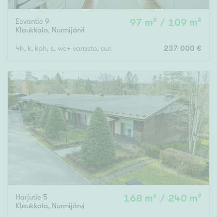
Eevantie 9
97 m² / 109 m²
Klaukkala
,
Nurmijärvi
4h, k, kph, s, wc+ varasto, autokatos
237 000 €
Harjutie 5
168 m² / 240 m²
Klaukkala
,
Nurmijärvi