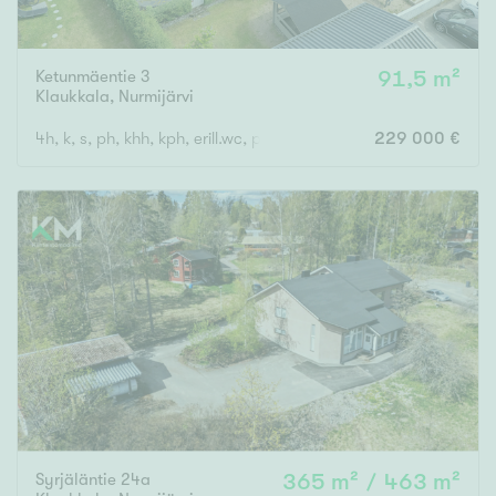
Ketunmäentie 3
91,5 m²
Klaukkala
,
Nurmijärvi
4h, k, s, ph, khh, kph, erill.wc, parv, terassi
229 000 €
Syrjäläntie 24a
365 m² / 463 m²