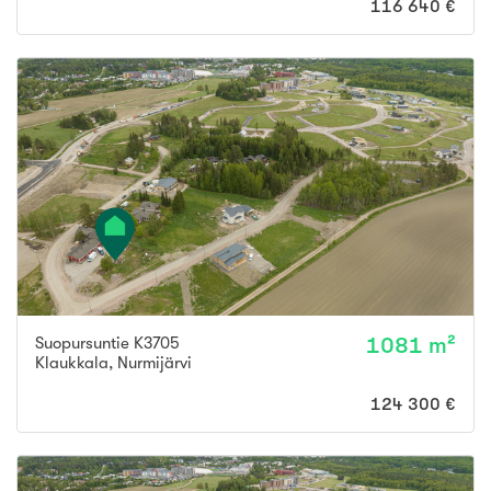
116 640 €
Suopursuntie K3705
1081 m²
Klaukkala
,
Nurmijärvi
124 300 €