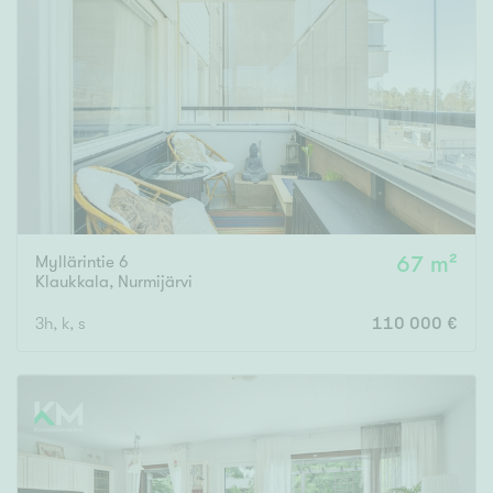
Myllärintie 6
67 m²
Klaukkala
,
Nurmijärvi
3h, k, s
110 000 €