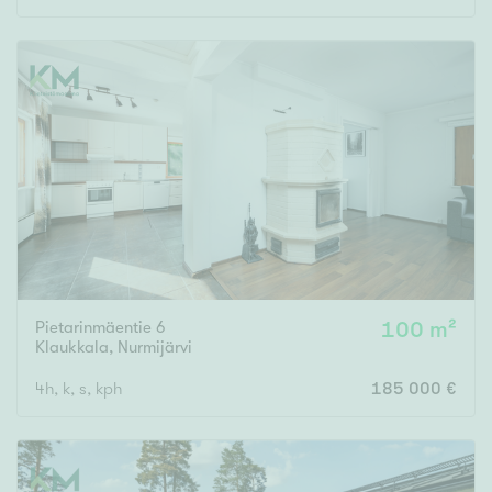
Pietarinmäentie 6
100 m²
Klaukkala
,
Nurmijärvi
4h, k, s, kph
185 000 €