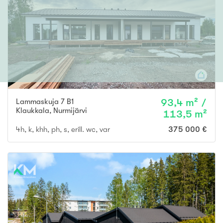
Lammaskuja 7 B1
93,4 m² /
Klaukkala
,
Nurmijärvi
113,5 m²
4h, k, khh, ph, s, erill. wc, var
375 000 €