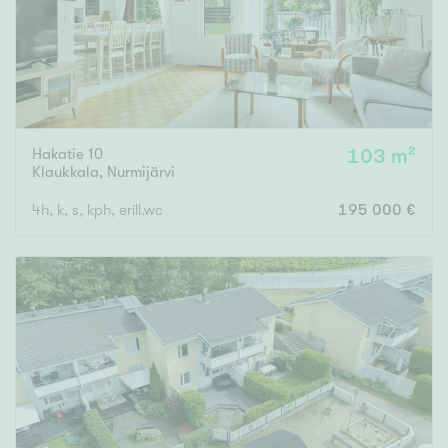
Hakatie 10
103 m²
Klaukkala
,
Nurmijärvi
4h, k, s, kph, erill.wc
195 000 €