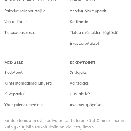
Tutustu Kiinteistömaailmaan
Hae välittäjää
Palvelut rakennuttajille
Yhteistyökumppanit
Vastuullisuus
Kotikansio
Tietosuojaseloste
Tietoa evästeiden käytöstä
Evästeasetukset
MEDIALLE
REKRYTOINTI
Tiedotteet
Yrittäjäksi
Kiinteistömaailma lyhyesti
Välittäjäksi
Kuvapankki
Uusi alalle?
Yhteystiedot medialle
Avoimet työpaikat
Kiinteistomaailma.fi -palvelun tai tietojen käyttäminen muihin
kuin yksityisiin tarkoituksiin on kielletty ilman