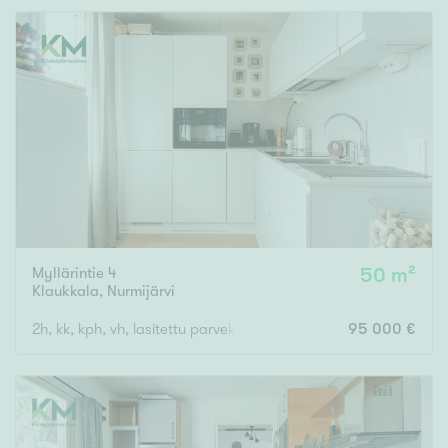
Rakennusvuosi
Uudiskohteet
Vain uudiskohteet
Ei uudiskohteita
Myllärintie 4
50 m²
Klaukkala
,
Nurmijärvi
Arvokohteet
2h, kk, kph, vh, lasitettu parveke
95 000 €
Vain arvokohteet
Ei arvokohteita
Kunto
Hyvä