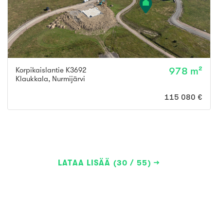
Korpikaislantie K3692
978 m²
Klaukkala
,
Nurmijärvi
115 080 €
LATAA LISÄÄ (30 / 55)