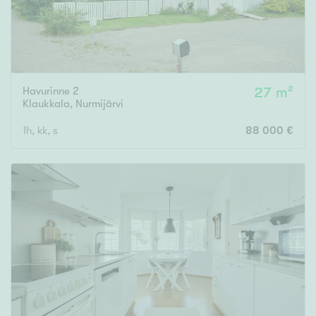
Havurinne 2
27 m²
Klaukkala
,
Nurmijärvi
1h, kk, s
88 000 €