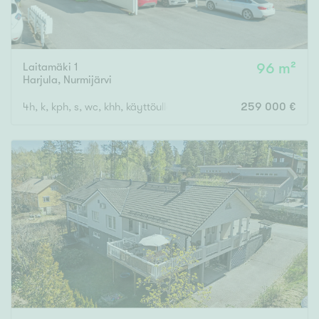
Laitamäki 1
96 m²
Harjula
,
Nurmijärvi
4h, k, kph, s, wc, khh, käyttöullakko, autokatos
259 000 €