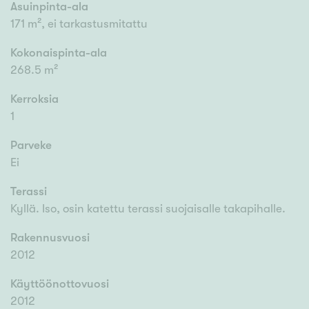
Asuinpinta-ala
171 m², ei tarkastusmitattu
Kokonaispinta-ala
268.5 m²
Kerroksia
1
Parveke
Ei
Terassi
Kyllä. Iso, osin katettu terassi suojaisalle takapihalle.
Rakennusvuosi
2012
Käyttöönottovuosi
2012