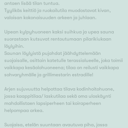
antaen lisää tilan tuntua.
Tyylikäs keittiö ja ruokailutila muodostavat kivan,
valoisan kokonaisuuden arkeen ja juhlaan.
Upean kylpyhuoneen kaksi suihkua ja upea sauna
suorastaan kutsuvat rentoutumaan pilarikiukaan
löylyihin.
Saunan löylyistä pujahdat jäähdyttelemään
suojaisalle, osittain katetulle terassialueelle, joka toimii
vaikkapa kesäolohuoneena; tilaa on reilusti vaikkapa
sohvaryhmälle ja grillimestarin estradille!
Arjen sujuvuutta helpottaa tilava kodinhoitohuone,
jossa kaappitilaa/ laskutilaa sekä oma uloskäynti
mahdollistaen lapsiperheen tai koiraperheen
helpompaa arkea.
Suojaisa, etelän suuntaan avautuva piha, jossa