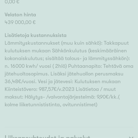
0,00 €
Velaton hinta
439 000,00 €
Lisätietoja kustannuksista
Lämmityskustannukset (muu kuin sähkö): Takkapuut
kulutuksen mukaan Sähkönkulutus (keskimääräinen
kokonaiskulutus; sisältää talous- ja lämmityssähkön):
n. 16000 kwh/ vuosi ( 2hlö) Puhtaanapito: Tehtävä oma
jätehuoltosopimus. Lisäksi jätehuollon perusmaksu
36,48€/vuosi. Vesi ja jätevesi: Kulutuksen mukaan
Kiinteistövero: 987,57€/v.2023 Lisätietoa / muut
maksut: Hälytys- /valvontajärjestelmä: 9,90€/kk.(
kolme liiketunnististinta, ovitunnistimet)
Liikenneyhteydet ja palvelut