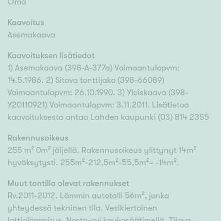
Oma
Kaavoitus
Asemakaava
Kaavoituksen lisätiedot
1) Asemakaava (398-A-377a) Voimaantulopvm:
14.5.1986. 2) Sitova tonttijako (398-66089)
Voimaantulopvm: 26.10.1990. 3) Yleiskaava (398-
Y20110921) Voimaantulopvm: 3.11.2011. Lisätietoa
kaavoituksesta antaa Lahden kaupunki (03) 814 2355
Rakennusoikeus
255 m² 0m² jäljellä. Rakennusoikeus ylittynyt 14m²
hyväksytysti. 255m²-212,5m²-55,5m²= -14m².
Muut tontilla olevat rakennukset
Rv.2011-2012. Lämmin autotalli 56m², jonka
yhteydessä tekninen tila. Vesikiertoinen
lattialämmitys. Nosto-ovi kaukosäätimellä. Tilava