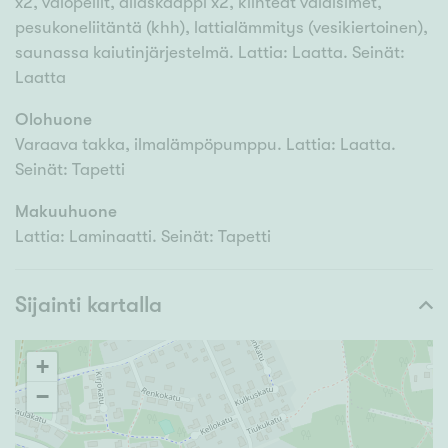
x2, valopeilit, allaskaappi x2, kiinteät valaisimet,
pesukoneliitäntä (khh), lattialämmitys (vesikiertoinen),
saunassa kaiutinjärjestelmä. Lattia: Laatta. Seinät:
Laatta
Olohuone
Varaava takka, ilmalämpöpumppu. Lattia: Laatta.
Seinät: Tapetti
Makuuhuone
Lattia: Laminaatti. Seinät: Tapetti
Sijainti kartalla
+
−