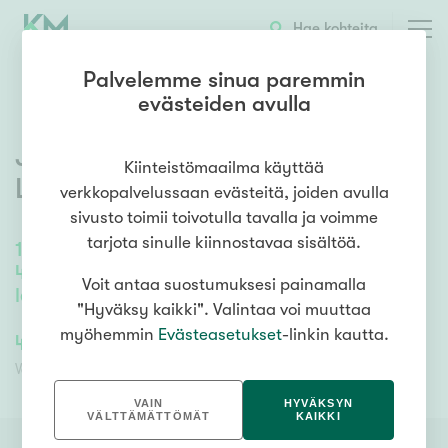
OTA YHTEYTTÄ
ESITTELY
KOHTEEN TIEDOT
Hae kohteita
Palvelemme sinua paremmin
evästeiden avulla
Jarmolankatu 5
,
Renkomäki
,
Kiinteistömaailma käyttää
Lahti
verkkopalvelussaan evästeitä, joiden avulla
sivusto toimii toivotulla tavalla ja voimme
tarjota sinulle kiinnostavaa sisältöä.
171
m²
/
268,5
m²
4h, k, rt, khh, pukuh., kph, s, wc x2, vh,
Voit antaa suostumuksesi painamalla
lämmin autotalli
"Hyväksy kaikki". Valintaa voi muuttaa
myöhemmin
Evästeasetukset
-linkin kautta.
439 000,00 €
439 000,00 €
Velaton hinta
Myyntihinta
VAIN
HYVÄKSYN
VÄLTTÄMÄTTÖMÄT
KAIKKI