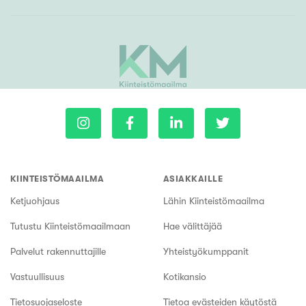
KIINTEISTÖMAAILMA
ASIAKKAILLE
Ketjuohjaus
Lähin Kiinteistömaailma
Tutustu Kiinteistömaailmaan
Hae välittäjää
Palvelut rakennuttajille
Yhteistyökumppanit
Vastuullisuus
Kotikansio
Tietosuojaseloste
Tietoa evästeiden käytöstä