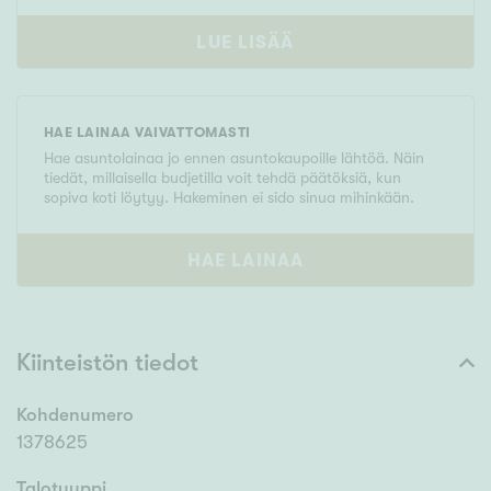
LUE LISÄÄ
HAE LAINAA VAIVATTOMASTI
Hae asuntolainaa jo ennen asuntokaupoille lähtöä. Näin
tiedät, millaisella budjetilla voit tehdä päätöksiä, kun
sopiva koti löytyy. Hakeminen ei sido sinua mihinkään.
HAE LAINAA
Kiinteistön tiedot
Kohdenumero
1378625
Talotyyppi