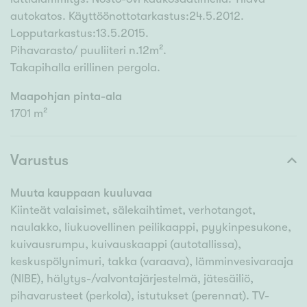
autokatos. Käyttöönottotarkastus:24.5.2012.
Lopputarkastus:13.5.2015.
Pihavarasto/ puuliiteri n.12m².
Takapihalla erillinen pergola.
Maapohjan pinta-ala
1701 m²
Varustus
Muuta kauppaan kuuluvaa
Kiinteät valaisimet, sälekaihtimet, verhotangot,
naulakko, liukuovellinen peilikaappi, pyykinpesukone,
kuivausrumpu, kuivauskaappi (autotallissa),
keskuspölynimuri, takka (varaava), lämminvesivaraaja
(NIBE), hälytys-/valvontajärjestelmä, jätesäiliö,
pihavarusteet (perkola), istutukset (perennat). TV-