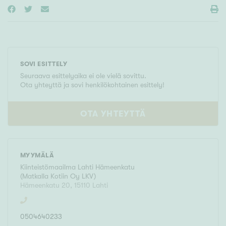
SOVI ESITTELY
Seuraava esittelyaika ei ole vielä sovittu.
Ota yhteyttä ja sovi henkilökohtainen esittely!
OTA YHTEYTTÄ
MYYMÄLÄ
Kiinteistömaailma
Lahti Hämeenkatu
(
Matkalla Kotiin Oy LKV
)
Hämeenkatu 20
,
15110
Lahti
0504640233