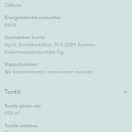
Tiilikate
Energiatehokkuusluokka
B
2018
Huoneiston kunto
Hyvä, Kuntokartoitus: 31.5.2024 Suomen
Rakennusasiantuntijat Oy
Vapautuminen
1kk kaupanteosta/ sopimuksen mukaan
Tontti
Tontin pinta-ala
1701 m²
Tontin omistus