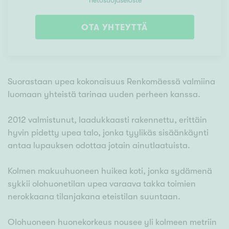
Tietosuojaseloste
OTA YHTEYTTÄ
Suorastaan upea kokonaisuus Renkomäessä valmiina
luomaan yhteistä tarinaa uuden perheen kanssa.
2012 valmistunut, laadukkaasti rakennettu, erittäin
hyvin pidetty upea talo, jonka tyylikäs sisäänkäynti
antaa lupauksen odottaa jotain ainutlaatuista.
Kolmen makuuhuoneen huikea koti, jonka sydämenä
sykkii olohuonetilan upea varaava takka toimien
nerokkaana tilanjakana eteistilan suuntaan.
Olohuoneen huonekorkeus nousee yli kolmeen metriin