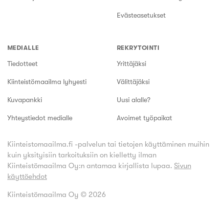
Evästeasetukset
MEDIALLE
REKRYTOINTI
Tiedotteet
Yrittäjäksi
Kiinteistömaailma lyhyesti
Välittäjäksi
Kuvapankki
Uusi alalle?
Yhteystiedot medialle
Avoimet työpaikat
Kiinteistomaailma.fi -palvelun tai tietojen käyttäminen muihin
kuin yksityisiin tarkoituksiin on kielletty ilman
Kiinteistömaailma Oy:n antamaa kirjallista lupaa.
Sivun
käyttöehdot
Kiinteistömaailma Oy ©
2026