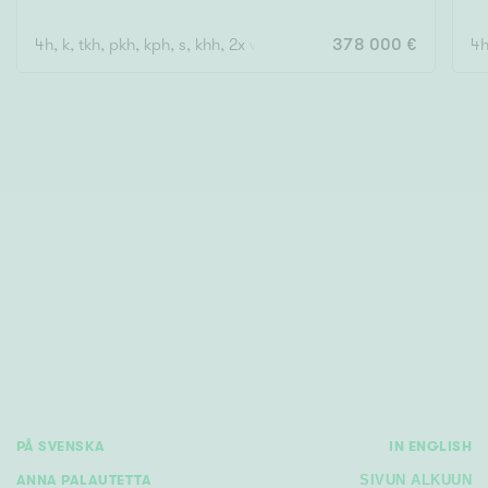
4h, k, tkh, pkh, kph, s, khh, 2x wc, 2x vh, varasto
378 000 €
4h
PÅ SVENSKA
IN ENGLISH
ANNA PALAUTETTA
SIVUN ALKUUN