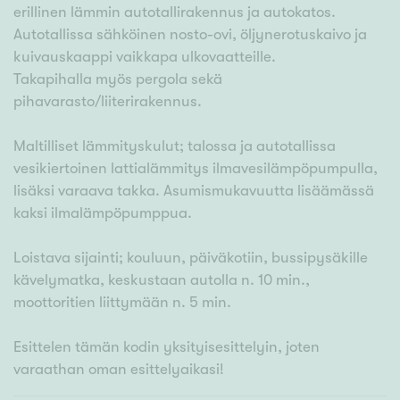
erillinen lämmin autotallirakennus ja autokatos.
Autotallissa sähköinen nosto-ovi, öljynerotuskaivo ja
kuivauskaappi vaikkapa ulkovaatteille.
Takapihalla myös pergola sekä
pihavarasto/liiterirakennus.
Maltilliset lämmityskulut; talossa ja autotallissa
vesikiertoinen lattialämmitys ilmavesilämpöpumpulla,
lisäksi varaava takka. Asumismukavuutta lisäämässä
kaksi ilmalämpöpumppua.
Loistava sijainti; kouluun, päiväkotiin, bussipysäkille
kävelymatka, keskustaan autolla n. 10 min.,
moottoritien liittymään n. 5 min.
Esittelen tämän kodin yksityisesittelyin, joten
varaathan oman esittelyaikasi!