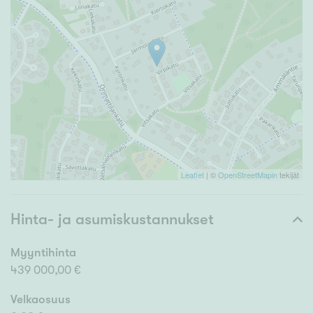
Leaflet
| ©
OpenStreetMapin
tekijät
Hinta- ja asumiskustannukset
Myyntihinta
439 000,00 €
Velkaosuus