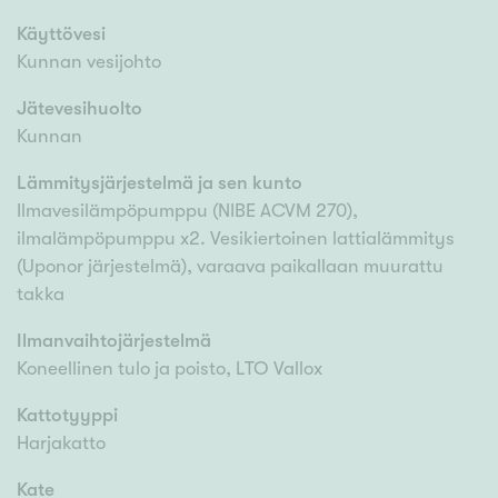
Käyttövesi
Kunnan vesijohto
Jätevesihuolto
Kunnan
Lämmitysjärjestelmä ja sen kunto
Ilmavesilämpöpumppu (NIBE ACVM 270),
ilmalämpöpumppu x2. Vesikiertoinen lattialämmitys
(Uponor järjestelmä), varaava paikallaan muurattu
takka
Ilmanvaihtojärjestelmä
Koneellinen tulo ja poisto, LTO Vallox
Kattotyyppi
Harjakatto
Kate