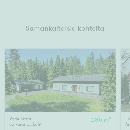
Samankaltaisia kohteita
Karhunkatu 1
185 m²
Li
Jalkaranta
,
Lahti
An