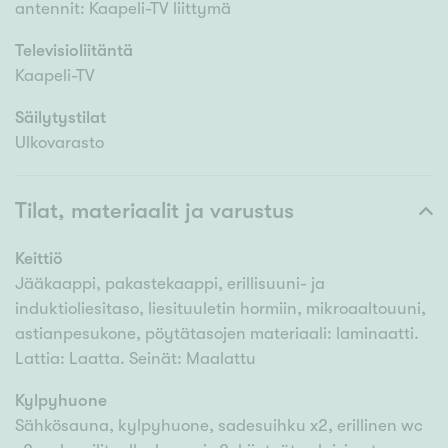
antennit: Kaapeli-TV liittymä
Televisioliitäntä
Kaapeli-TV
Säilytystilat
Ulkovarasto
Tilat, materiaalit ja varustus
Keittiö
Jääkaappi, pakastekaappi, erillisuuni- ja
induktioliesitaso, liesituuletin hormiin, mikroaaltouuni,
astianpesukone, pöytätasojen materiaali: laminaatti.
Lattia: Laatta. Seinät: Maalattu
Kylpyhuone
Sähkösauna, kylpyhuone, sadesuihku x2, erillinen wc