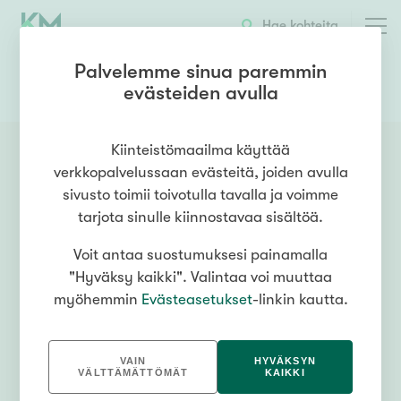
Hae kohteita
Palvelemme sinua paremmin
evästeiden avulla
0445007282
OTA YHTEYTTÄ
Kiinteistömaailma käyttää
verkkopalvelussaan evästeitä, joiden avulla
sivusto toimii toivotulla tavalla ja voimme
tarjota sinulle kiinnostavaa sisältöä.
Voit antaa suostumuksesi painamalla
"Hyväksy kaikki". Valintaa voi muuttaa
myöhemmin
Evästeasetukset
-linkin kautta.
VAIN
HYVÄKSYN
VÄLTTÄMÄTTÖMÄT
KAIKKI