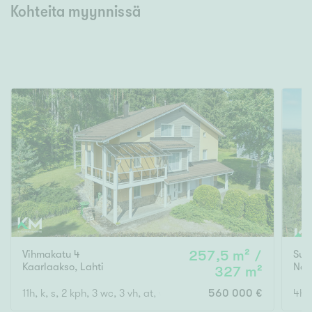
Kohteita myynnissä
Vihmakatu 4
257,5 m² /
Sunt
Kaarlaakso
,
Lahti
Nas
327 m²
11h, k, s, 2 kph, 3 wc, 3 vh, at, var./tekn. tila
560 000 €
4h+