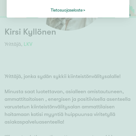
Tietosuojaseloste
Kirsi Kyllönen
Yrittäjä,
LKV
Yrittäjä, jonka sydän sykkii kiinteistönvälitysalalle!
Minusta saat luotettavan, asialleen omistautuneen,
ammattitaitoisen , energisen ja positiivisella asenteella
varustetun kiinteistönvälitysalan ammattilaisen
hoitamaan kotisi myyntiä huippuunsa viritetyllä
asiakaspalveluasenteella!