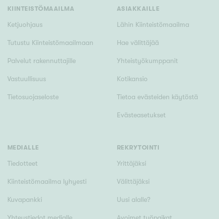
KIINTEISTÖMAAILMA
ASIAKKAILLE
Ketjuohjaus
Lähin Kiinteistömaailma
Tutustu Kiinteistömaailmaan
Hae välittäjää
Palvelut rakennuttajille
Yhteistyökumppanit
Vastuullisuus
Kotikansio
Tietosuojaseloste
Tietoa evästeiden käytöstä
Evästeasetukset
MEDIALLE
REKRYTOINTI
Tiedotteet
Yrittäjäksi
Kiinteistömaailma lyhyesti
Välittäjäksi
Kuvapankki
Uusi alalle?
Yhteystiedot medialle
Avoimet työpaikat