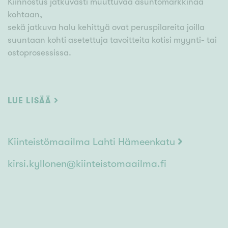
Kiinnostus jatkuvasti muuttuvaa asuntomarkkinaa
kohtaan,
sekä jatkuva halu kehittyä ovat peruspilareita joilla
suuntaan kohti asetettuja tavoitteita kotisi myynti- tai
ostoprosessissa.
Kanssani saat Kiinteistömaailman työkalut sekä
mainonnan tukemaan asuntosi myyntiä.
LUE LISÄÄ
Kutsu minut maksuttomalle Kotikäynnille, niin kerron
sinulle miten voin olla avuksi juuri sinun
Kiinteistömaailma Lahti Hämeenkatu
kodinvaihtoprojektissasi!
kirsi.kyllonen@kiinteistomaailma.fi
Valtakunnallisesti vahvin ja paikallisesti paras!