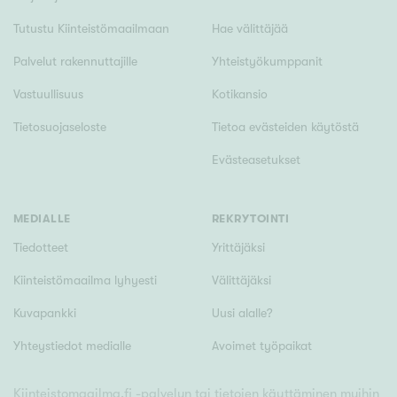
Tutustu Kiinteistömaailmaan
Hae välittäjää
Palvelut rakennuttajille
Yhteistyökumppanit
Vastuullisuus
Kotikansio
Tietosuojaseloste
Tietoa evästeiden käytöstä
Evästeasetukset
MEDIALLE
REKRYTOINTI
Tiedotteet
Yrittäjäksi
Kiinteistömaailma lyhyesti
Välittäjäksi
Kuvapankki
Uusi alalle?
Yhteystiedot medialle
Avoimet työpaikat
Kiinteistomaailma.fi -palvelun tai tietojen käyttäminen muihin