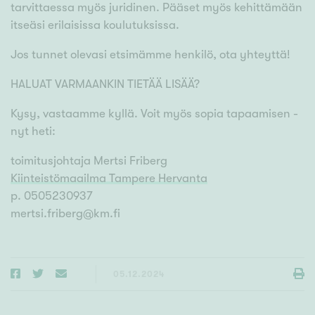
tarvittaessa myös juridinen. Pääset myös kehittämään
itseäsi erilaisissa koulutuksissa.
Jos tunnet olevasi etsimämme henkilö, ota yhteyttä!
HALUAT VARMAANKIN TIETÄÄ LISÄÄ?
Kysy, vastaamme kyllä. Voit myös sopia tapaamisen -
nyt heti:
toimitusjohtaja Mertsi Friberg
Kiinteistömaailma Tampere Hervanta
p. 0505230937
mertsi.friberg@km.fi
05.12.2024