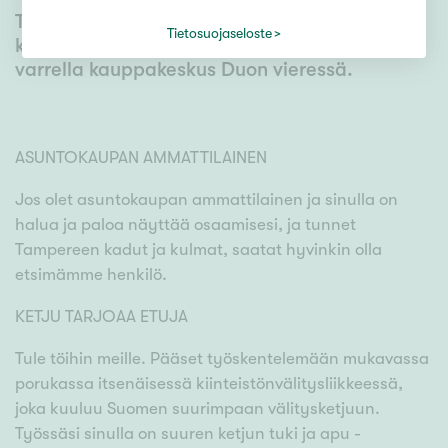
Työpisteesi tulee olemaan Hervannan
Tietosuojaseloste
kaupunginosassa, hyvien kulkuyhteyksien
varrella kauppakeskus Duon vieressä.
ASUNTOKAUPAN AMMATTILAINEN
Jos olet asuntokaupan ammattilainen ja sinulla on
halua ja paloa näyttää osaamisesi, ja tunnet
Tampereen kadut ja kulmat, saatat hyvinkin olla
etsimämme henkilö.
KETJU TARJOAA ETUJA
Tule töihin meille. Pääset työskentelemään mukavassa
porukassa itsenäisessä kiinteistönvälitysliikkeessä,
joka kuuluu Suomen suurimpaan välitysketjuun.
Työssäsi sinulla on suuren ketjun tuki ja apu -