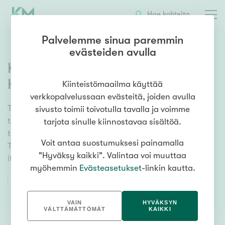
Hae kohteita
Palvelemme sinua paremmin
evästeiden avulla
Kiinteistönvälittäjä Tampere
Hervanta
Kiinteistömaailma käyttää
verkkopalvelussaan evästeitä, joiden avulla
Tarjoamme työpaikan ammattilaiselle, joilla on LKV-
sivusto toimii toivotulla tavalla ja voimme
tutkinto suoritettuna. Meillä nautit kaikista kiinteän
tarjota sinulle kiinnostavaa sisältöä.
työsuhteen eduista, mutta toimit silti itsenäisesti.
Voit antaa suostumuksesi painamalla
Takaamme hyvän aloituksen. Loppu on kiinni sinusta
"Hyväksy kaikki". Valintaa voi muuttaa
itsestäsi.
myöhemmin
Evästeasetukset
-linkin kautta.
TYÖPAIKKAILMOITUS
VAIN
HYVÄKSYN
VÄLTTÄMÄTTÖMÄT
KAIKKI