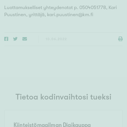
Luottamukselliset yhteydenotot p. 0504051778, Kari
Puustinen, yrittäjä, kari.puustinen@km.fi
10.06.2022
Tietoa kodinvaihtosi tueksi
Kiinteistömaailman Digikauppa