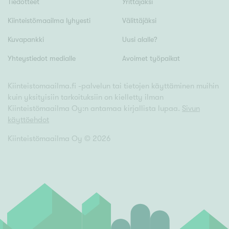
Tiedotteet
Yrittäjäksi
Kiinteistömaailma lyhyesti
Välittäjäksi
Kuvapankki
Uusi alalle?
Yhteystiedot medialle
Avoimet työpaikat
Kiinteistomaailma.fi -palvelun tai tietojen käyttäminen muihin
kuin yksityisiin tarkoituksiin on kielletty ilman
Kiinteistömaailma Oy:n antamaa kirjallista lupaa.
Sivun
käyttöehdot
Kiinteistömaailma Oy ©
2026