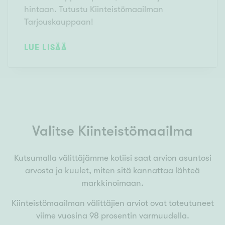
hintaan. Tutustu Kiinteistömaailman
Tarjouskauppaan!
LUE LISÄÄ
Valitse Kiinteistömaailma
Kutsumalla välittäjämme kotiisi saat arvion asuntosi
arvosta ja kuulet, miten sitä kannattaa lähteä
markkinoimaan.
Kiinteistömaailman välittäjien arviot ovat toteutuneet
viime vuosina 98 prosentin varmuudella.