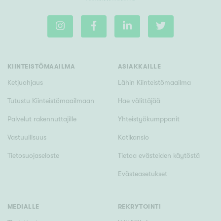
KIINTEISTÖMAAILMA
ASIAKKAILLE
Ketjuohjaus
Lähin Kiinteistömaailma
Tutustu Kiinteistömaailmaan
Hae välittäjää
Palvelut rakennuttajille
Yhteistyökumppanit
Vastuullisuus
Kotikansio
Tietosuojaseloste
Tietoa evästeiden käytöstä
Evästeasetukset
MEDIALLE
REKRYTOINTI