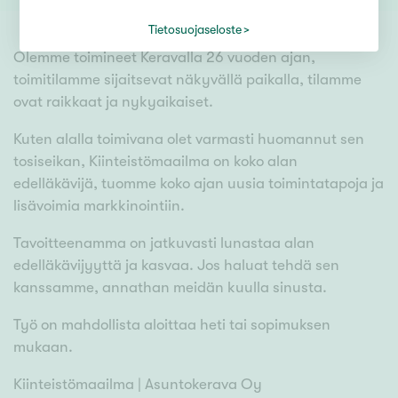
Tietosuojaseloste
Olemme toimineet Keravalla 26 vuoden ajan,
toimitilamme sijaitsevat näkyvällä paikalla, tilamme
ovat raikkaat ja nykyaikaiset.
Kuten alalla toimivana olet varmasti huomannut sen
tosiseikan, Kiinteistömaailma on koko alan
edelläkävijä, tuomme koko ajan uusia toimintatapoja ja
lisävoimia markkinointiin.
Tavoitteenamma on jatkuvasti lunastaa alan
edelläkävijyyttä ja kasvaa. Jos haluat tehdä sen
kanssamme, annathan meidän kuulla sinusta.
Työ on mahdollista aloittaa heti tai sopimuksen
mukaan.
Kiinteistömaailma | Asuntokerava Oy