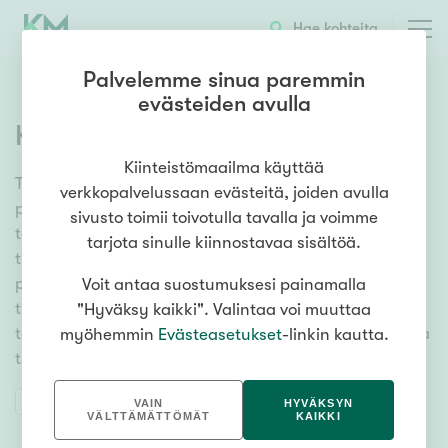
Hae kohteita
Palvelemme sinua paremmin
evästeiden avulla
Kiinteistönvälittäjä Keravalle
Kiinteistömaailma käyttää
Tarvitsemme lisävoimia ja olemme halukkaita
verkkopalvelussaan evästeitä, joiden avulla
palkkaamaan sinut
välitysalan ammattilainen
, joka
sivusto toimii toivotulla tavalla ja voimme
toivot menestyksesi tueksi yhteisöllisyyttä ja kaikkien
tarjota sinulle kiinnostavaa sisältöä.
tuntemaa brändin, johon luotetaan. Meillä on tarjota
paljon myytävää, mm. uudiskohteita. Jos nykyinen
Voit antaa suostumuksesi painamalla
työpaikkasi sijaitsee kotikuntasi ulkopuolella ja haluat
"Hyväksy kaikki". Valintaa voi muuttaa
tehdä töitä lähellä kotia, olemme varmasti sinulle oikea
myöhemmin
Evästeasetukset
-linkin kautta.
työpaikka.
TYÖPAIKKAILMOITUS
VAIN
HYVÄKSYN
VÄLTTÄMÄTTÖMÄT
KAIKKI