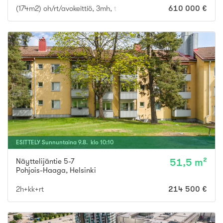
(174m2) oh/rt/avokeittiö, 3mh, takkah, askartelutila, saunaosast
610 000 €
ESITTELY
Sunnuntaina
9
.
8
. klo
10
:
10
Näyttelijäntie 5-7
51,5 m²
Pohjois-Haaga
,
Helsinki
2h+kk+rt
214 500 €