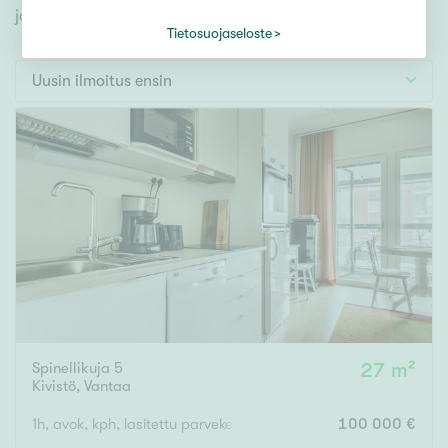
Tontti
jonka avulla löydät omien toiveidesi mukaisen kodin.
Vapaa-ajan asunto
Tietosuojaseloste
Toimitila
Uusin ilmoitus ensin
Autotalli
Muut
Hinta
000
000 €
Pinta-ala
Spinellikuja 5
27 m²
Asuinpinta-ala
Kokonaispinta-ala
Kivistö
,
Vantaa
m²
1h, avok, kph, lasitettu parveke
100 000 €