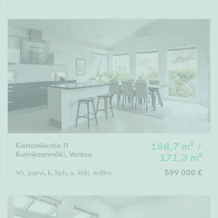
Kiertomäentie 11
168,7 m² /
Kuninkaanmäki
,
Vantaa
171,3 m²
4h, parvi, k, kph, s, khh, erillinen wc x 2
599 000 €