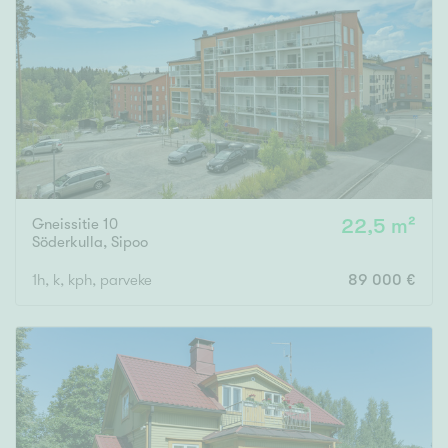
Gneissitie 10
22,5 m²
Söderkulla
,
Sipoo
1h, k, kph, parveke
89 000 €