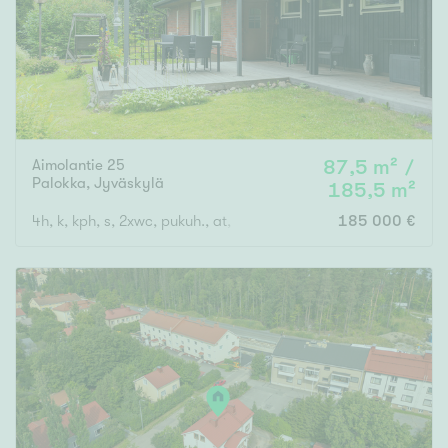
Aimolantie 25
87,5 m² /
Palokka
,
Jyväskylä
185,5 m²
4h, k, kph, s, 2xwc, pukuh., at, var.
185 000 €