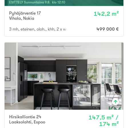
ESITTELY
Sunnuntaina
9
.
8
. klo
12
:
10
Pyhäjärventie 17
142,2 m²
Vihola
,
Nokia
3 mh, eteinen, oloh., khh, 2 x wc, kph, s, keittiö, vh, autotalli, ter
499 000 €
Hirsikalliontie 24
147,5 m² /
Laaksolahti
,
Espoo
174 m²