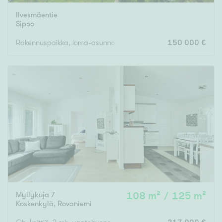
Ilvesmäentie
Sipoo
Rakennuspaikka, loma-asunnot
150 000 €
Myllykuja 7
108 m² / 125 m²
Koskenkylä
,
Rovaniemi