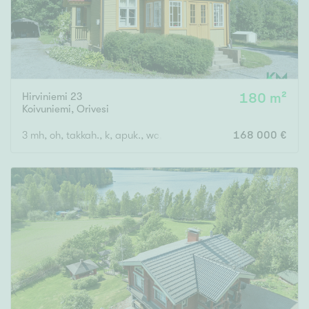
Hirviniemi 23
180 m²
Koivuniemi
,
Orivesi
3 mh, oh, takkah., k, apuk., wc, kph, s, eteinen x 2, kuisti
168 000 €