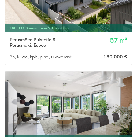
ESITTELY
Sunnuntaina
9
.
8
. klo
8
:
45
Perusmäen Puistotie 8
57 m²
Perusmäki
,
Espoo
3h, k, wc, kph, piha, ulkovarasto,
189 000 €