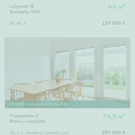
Lohjantie 18
49 m²
Nummela
,
Vihti
2h, kk, s
119 900 €
ESITTELY
Sunnuntaina
9
.
8
. klo
9
:
20
Puusepäntie 2
76,5 m²
Moisio
,
Lempäälä
3h, k, s, terassi ja lasitettu parveke
259 000 €