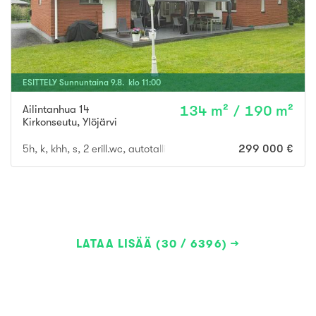
ESITTELY
Sunnuntaina
9
.
8
. klo
11
:
00
Ailintanhua 14
134 m² / 190 m²
Kirkonseutu
,
Ylöjärvi
5h, k, khh, s, 2 erill.wc, autotalli, terassi, ulkovarasto
299 000 €
LATAA LISÄÄ (30 / 6396)