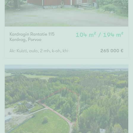
Kardragin Rantatie 115
104 m² / 194 m²
Kardrag
,
Porvoo
Ak: Kuisti, aula, 2 mh, k-oh, khh, wc, ph, s. Yk: Aula, 2 mh.
265 000 €