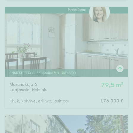
Rakennusvuosi
Uudiskohteet
Vain uudiskohteet
Ei uudiskohteita
ENSIESITTELY
Sunnuntaina
9
.
8
. klo
13
:
00
Marunakuja 6
79,5 m²
Arvokohteet
Laajasalo
,
Helsinki
Vain arvokohteet
Ei arvokohteita
4h, k, kph/wc, erill.wc, lasit.parveke
176 000 €
Kunto
Hyvä