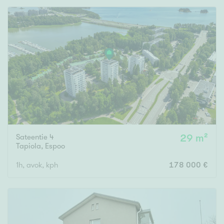
Sateentie 4
29 m²
Tapiola
,
Espoo
1h, avok, kph
178 000 €