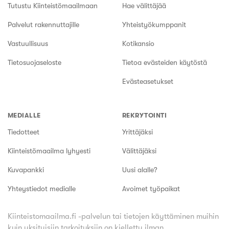
Tutustu Kiinteistömaailmaan
Hae välittäjää
Palvelut rakennuttajille
Yhteistyökumppanit
Vastuullisuus
Kotikansio
Tietosuojaseloste
Tietoa evästeiden käytöstä
Evästeasetukset
MEDIALLE
REKRYTOINTI
Tiedotteet
Yrittäjäksi
Kiinteistömaailma lyhyesti
Välittäjäksi
Kuvapankki
Uusi alalle?
Yhteystiedot medialle
Avoimet työpaikat
Kiinteistomaailma.fi -palvelun tai tietojen käyttäminen muihin
kuin yksityisiin tarkoituksiin on kielletty ilman