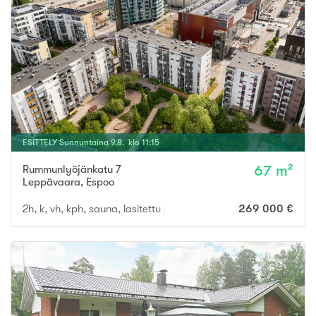
ESITTELY
Sunnuntaina
9
.
8
. klo
11
:
15
Rummunlyöjänkatu 7
67 m²
Leppävaara
,
Espoo
2h, k, vh, kph, sauna, lasitettu parveke
269 000 €