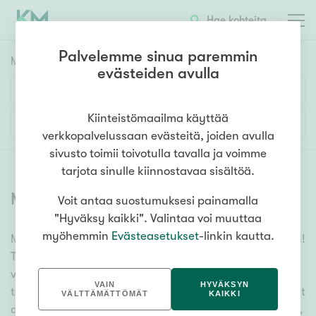
Hae kohteita
Palvelemme sinua paremmin
Myyntikohteet
HAE
evästeiden avulla
Huoneluku
Kiinteistömaailma käyttää
Lisää hakuehtoja
verkkopalvelussaan evästeitä, joiden avulla
1h
2h
3h
4h
5h+
sivusto toimii toivotulla tavalla ja voimme
tarjota sinulle kiinnostavaa sisältöä.
Myytävät asunnot
(
6396
)
Voit antaa suostumuksesi painamalla
Asuntotyyppi
"Hyväksy kaikki". Valintaa voi muuttaa
Kerros-/luhtitalo
myöhemmin
Evästeasetukset
-linkin kautta.
Meiltä löydät myytävät asunnot, oli tarpeesi mikä vain!
Rivitalo/paritalo
Tuhansien kohteiden ja satojen kiinteistönvälittäjien
Omakoti-/erillistalo
verkostomme auttaa sinua kenties elämäsi
VAIN
HYVÄKSYN
tärkeimmässä päätöksessä. Katso alta kaikki myytävät
Maa- tai metsätila
VÄLTTÄMÄTTÖMÄT
KAIKKI
asunnot. Hyödynnä myös kätevää hakutyökaluamme,