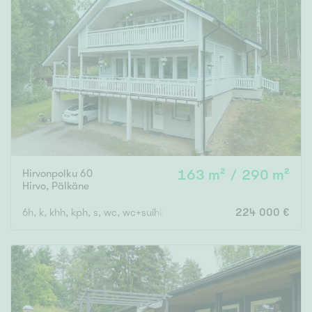
Hirvonpolku 60
163 m² / 290 m²
Hirvo
,
Pälkäne
6h, k, khh, kph, s, wc, wc+suihku, vh x 2, autotalli, katos, varast
224 000 €