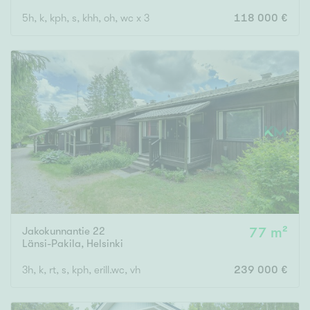
5h, k, kph, s, khh, oh, wc x 3
118 000 €
Jakokunnantie 22
77 m²
Länsi-Pakila
,
Helsinki
3h, k, rt, s, kph, erill.wc, vh
239 000 €