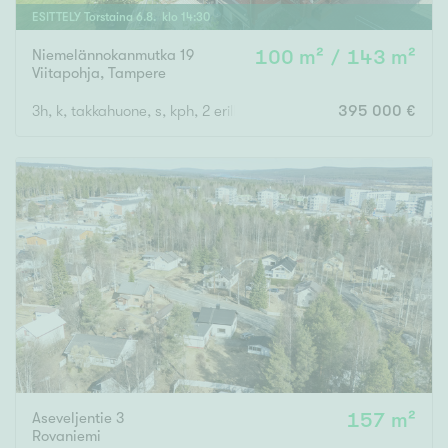
ESITTELY
Torstaina
6
.
8
. klo
14
:
30
Niemelännokanmutka 19
100 m² / 143 m²
Viitapohja
,
Tampere
3h, k, takkahuone, s, kph, 2 erillis wc, khh, varastohuone, autotal
395 000 €
Aseveljentie 3
157 m²
Rovaniemi