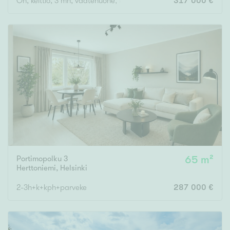
Oh, keittiö, 3 mh, vaatehuone, kodinhoitohuone, wc, kylpyhuone,
317 000 €
Portimopolku 3
65 m²
Herttoniemi
,
Helsinki
2-3h+k+kph+parveke
287 000 €