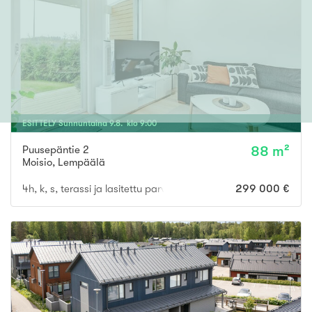
ESITTELY
Sunnuntaina
9
.
8
. klo
9
:
00
Puusepäntie 2
88 m²
Moisio
,
Lempäälä
4h, k, s, terassi ja lasitettu parveke
299 000 €