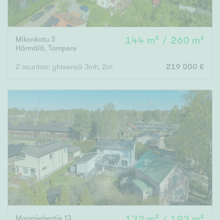
Mikonkatu 3
144 m² / 260 m²
Härmälä
,
Tampere
2 asuntoa: yhteensä 3mh, 2oh, 2k, 3wc, ph, s, varastoja, ullakoit
219 000 €
Maamiehentie 13
132 m² / 193 m²