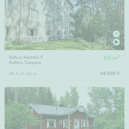
Tyydyttävä
Välttävä
Ominaisuudet
Hissi
Järvi- tai merinäköala
Maalämpö
Kalkun Viertotie 5
50 m²
Kalkku
,
Tampere
Oma ranta
2h, k, et, wc, p
48 000 €
Oma sauna
Parveke
Senioriasunto