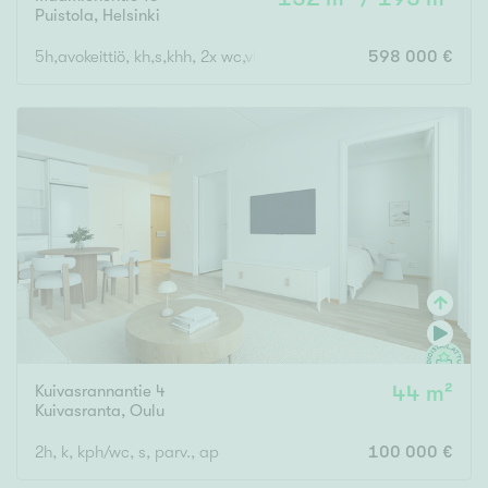
Puistola
,
Helsinki
5h,avokeittiö, kh,s,khh, 2x wc,vh, terassi, ransk. parveke, lämmi
598 000 €
Kuivasrannantie 4
44 m²
Kuivasranta
,
Oulu
2h, k, kph/wc, s, parv., ap
100 000 €