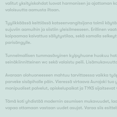
valitut yksityiskohdat luovat harmonisen ja ajattoman 
valoisuutta aamusta iltaan.
Tyylikkäässä keittiössä katseenvangitsijana toimii käytä
sujuviin aamuihin ja siistiin yleisilmeeseen. Erillinen va
kaipaamaa kaivattua säilytystilaa, sekä samalla selke
parisängylle.
Tunnelmallisen tummasävyinen kylpyhuone huokuu hotel
seinäkiinnitteinen wc sekä valaistu peili. Lisämukavuut
Avaraan olohuoneeseen mahtuu tarvittaessa vaikka työpis
parveke sisäpihalle päin. Vieressä virtaava Aurajoki tu
monipuoliset palvelut, opiskelupaikat ja TYKS sijaitseva
Tämä koti yhdistää modernin asumisen mukavuudet, laadu
vapaa ottamaan vastaan uudet asujat. Varaa siis esittel