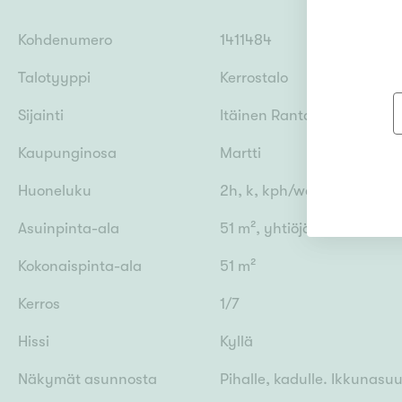
Kohdenumero
1411484
Talotyyppi
Kerrostalo
Sijainti
Itäinen Rantakatu 48-50, 
Kaupunginosa
Martti
Huoneluku
2h, k, kph/wc, vh, lasitett
Asuinpinta-ala
51 m², yhtiöjärjestyksen 
Kokonaispinta-ala
51 m²
Kerros
1/7
Hissi
Kyllä
Näkymät asunnosta
Pihalle, kadulle. Ikkunasu