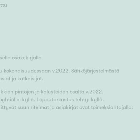
ettu
ella osakekirjalla
u kokonaisuudessaan v.2022. Sähköjärjestelmästä
siat ja katkaisijat.
kkien pintojen ja kalusteiden osalta v.2022.
oyhtiölle: kyllä. Lopputarkastus tehty: kyllä.
iittyvät suunnitelmat ja asiakirjat ovat toimeksiantajalla: