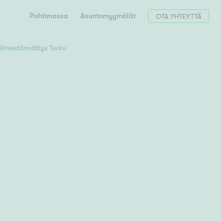
Pohtimassa
Asuntomyymälät
OTA YHTEYTTÄ
iinteistönvälitys Turku
Hae postinumerosi perusteella
unnon ostajille
 liittyvät
T
Tahko
Tampere
Tornio
Turku
totoimeksianto
Tuusula
V
 meidät
Vaasa
Valkeakoski
Vantaa
tys alueellasi
Varkaus
Y
vaniemi