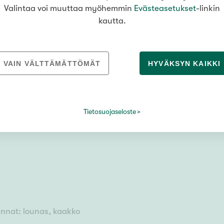
Valintaa voi muuttaa myöhemmin
Evästeasetukset
-linkin
kautta.
VAIN VÄLTTÄMÄTTÖMÄT
HYVÄKSYN KAIKKI
20810 Turku
u parveke
Tietosuojaseloste
mukaan
unnat: lounas, kaakko