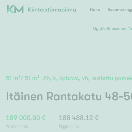
Haku
Asunnon myy
Myytävät asunnot Tu
Valitse lähin myymäläpaikkakunta
Asun
E
K
Kiint
Tarj
Espoo
Ka
Ka
51
m²
/
51
m²
2h, k, kph/wc, vh, lasitettu parve
Ki
Kiint
Ko
H
Digi
Itäinen Rantakatu 48-5
Hamina
Helsinki
Hyvinkää
Avoi
L
Hämeenlinna
Lah
189 000,00 €
188 488,12 €
Lev
I
Päätök
Velaton hinta
Myyntihinta