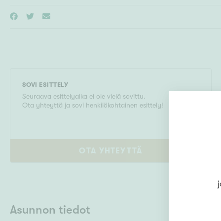
SOVI ESITTELY
Seuraava esittelyaika ei ole vielä sovittu.
Ota yhteyttä ja sovi henkilökohtainen esittely!
OTA YHTEYTTÄ
j
Asunnon tiedot