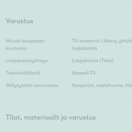
Varustus
Muuta kauppaan
TV-antennit: Liitetty yhtiö
kuuluvaa
laajakaista
Laajakaistayhteys
Laajakaista (Telia)
Televisioliitäntä
Kaapeli-TV
Säilytystilat asunnossa
Kaapistot, vaatehuone, hä
Tilat, materiaalit ja varustus