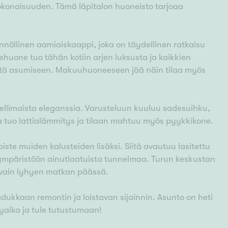
kokonaisuuden. Tämä läpitalon huoneisto tarjoaa
nnöllinen aamiaiskaappi, joka on täydellinen ratkaisu
atehuone tuo tähän kotiin arjen luksusta ja kaikkien
yttä asumiseen. Makuuhuoneeseen jää näin tilaa myös
limaista eleganssia. Varusteluun kuuluu sadesuihku,
ta tuo lattialämmitys ja tilaan mahtuu myös pyykkikone.
te muiden kalusteiden lisäksi. Siitä avautuu lasitettu
o ympäristöön ainutlaatuista tunnelmaa. Turun keskustan
t vain lyhyen matkan päässä.
kkaan remontin ja loistavan sijainnin. Asunto on heti
yaika ja tule tutustumaan!