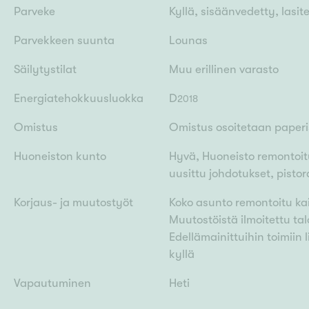
Parveke
Kyllä, sisäänvedetty, lasit
Parvekkeen suunta
Lounas
Säilytystilat
Muu erillinen varasto
Energiatehokkuusluokka
D
2018
Omistus
Omistus osoitetaan paperis
Huoneiston kunto
Hyvä, Huoneisto remontoit
uusittu johdotukset, pistora
Korjaus- ja muutostyöt
Koko asunto remontoitu kai
Muutostöistä ilmoitettu tal
Edellämainittuihin toimiin l
kyllä
Vapautuminen
Heti