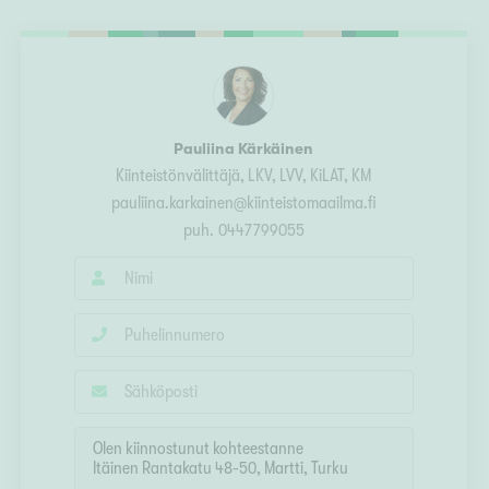
Ylivieska
Ylöjärvi
oki
rkulla
Pauliina Kärkäinen
Kiinteistönvälittäjä, LKV, LVV, KiLAT, KM
pauliina.karkainen@kiinteistomaailma.fi
puh.
0447799055