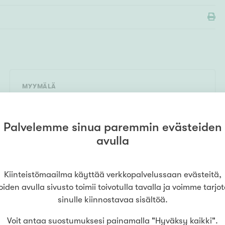
MYYMÄLÄ
Kiinteistömaailma
Turku
Luostarinkatu
028804470
(
Kotitie Oy LKV
)
Palvelemme sinua paremmin evästeiden
Luostarinkatu 10
,
20700
Turku
avulla
LUE LISÄÄ
Kiinteistömaailma käyttää verkkopalvelussaan evästeitä,
oiden avulla sivusto toimii toivotulla tavalla ja voimme tarjo
sinulle kiinnostavaa sisältöä.
Voit antaa suostumuksesi painamalla "Hyväksy kaikki".