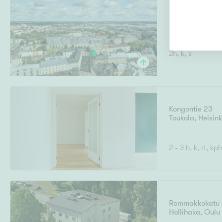
Harjukatu 5
Kallio
,
Helsinki
2h, k, s
Kongontie 23
Toukola
,
Helsink
2 - 3 h, k, rt, kp
Rommakkokatu 
Hollihaka
,
Oulu