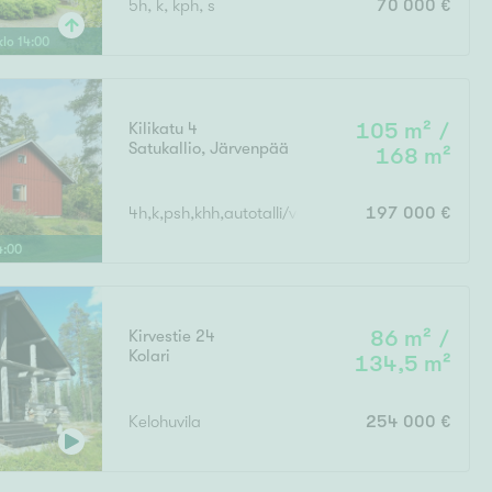
5h, k, kph, s
70 000 €
Ylivieska
Ylöjärvi
klo
14
:
00
oki
rkulla
Kilikatu 4
105 m² /
Satukallio
,
Järvenpää
168 m²
4h,k,psh,khh,autotalli/varasto
197 000 €
4
:
00
Kokonaispinta-ala
Kirvestie 24
86 m² /
Kolari
134,5 m²
Kelohuvila
254 000 €