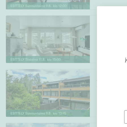
ESITTELY
Sunnuntaina
9
.
8
. klo
12
:
00
Kaskenpolttajan
Paloheinä
,
Hels
OH, k, 3-4 mh, 2
j
ESITTELY
Tiistaina
11
.
8
. klo
15
:
00
Vilkenintie 18
Oulunkylä
,
Hels
5h, k, 2kph, saun
ESITTELY
Sunnuntaina
9
.
8
. klo
13
:
15