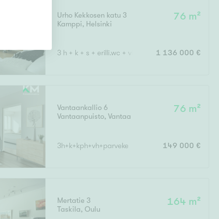
Urho Kekkosen katu 3
76 m²
Kamppi
,
Helsinki
3 h + k + s + erilli.wc + vh + lasitettu terassiparveke
1 136 000 €
Vantaankallio 6
76 m²
Vantaanpuisto
,
Vantaa
3h+k+kph+vh+parveke
149 000 €
Mertatie 3
164 m²
Taskila
,
Oulu