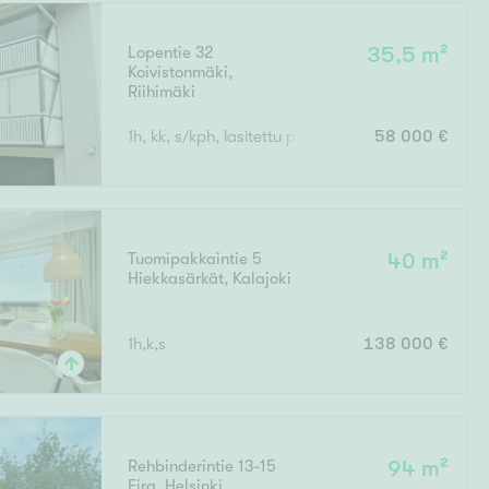
Lopentie 32
35,5 m²
Koivistonmäki
,
Riihimäki
Ei uudiskohteita
lli, varasto
1h, kk, s/kph, lasitettu parveke
58 000 €
Ei arvokohteita
Tuomipakkaintie 5
40 m²
Hiekkasärkät
,
Kalajoki
1h,k,s
138 000 €
Rehbinderintie 13-15
94 m²
Eira
,
Helsinki