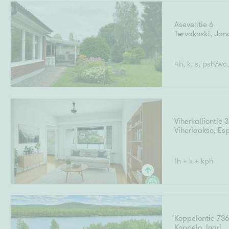
Asevelitie 6
Tervakoski
,
Jan
Uudiskohteet
4h, k, s, psh/wc,
Arvokohteet
Viherkalliontie 3
Viherlaakso
,
Es
Kunto
1h + k + kph
Ominaisuudet
H
Koppelontie 73
Koppelo
,
Inari