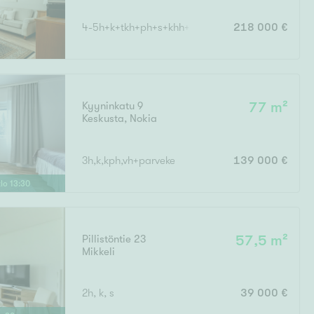
4-5h+k+tkh+ph+s+khh+2xwc+parveke+terassi/1h+
218 000 €
Kyyninkatu 9
77 m²
Keskusta
,
Nokia
3h,k,kph,vh+parveke
139 000 €
klo
13
:
30
Pillistöntie 23
57,5 m²
Mikkeli
2h, k, s
39 000 €