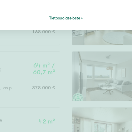
36 m²
Tietosuojaseloste
168 000 €
64 m² /
i
60,7 m²
h, las.p
378 000 €
5
42 m²