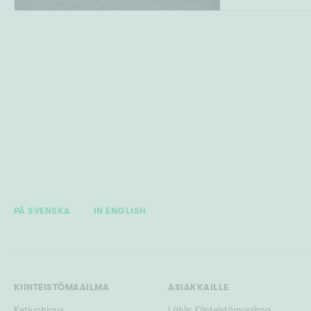
PÅ SVENSKA
IN ENGLISH
KIINTEISTÖMAAILMA
ASIAKKAILLE
Ketjuohjaus
Lähin Kiinteistömaailma