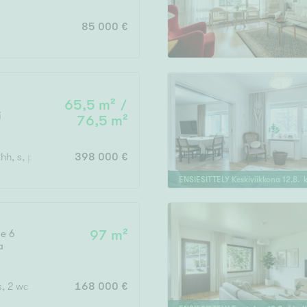
85 000 €
65,5 m² /
i
76,5 m²
hh, s, piha
398 000 €
ENSIESITTELY
Keskiviikkona
12
.
8
. 
ie 6
97 m²
a
s, 2 wc
168 000 €