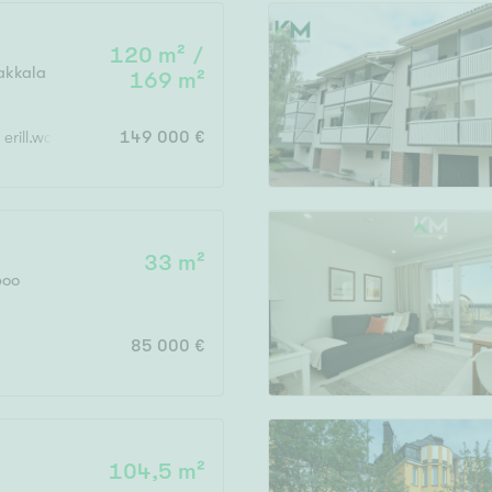
120 m² /
akkala
169 m²
Vain uudiskohteet
 erill.wc, takkahuone, khh, 2 x vh, katettu terassi, tekninen tila, autota
149 000 €
Vain arvokohteet
33 m²
poo
Hyvä
Tyydyttävä
85 000 €
Välttävä
issi
6
104,5 m²