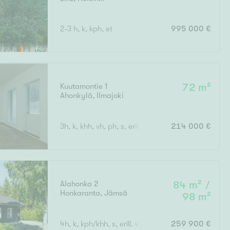
2-3 h, k, kph, et
995 000 €
Kuutamontie 1
72 m²
Ahonkylä
,
Ilmajoki
3h, k, khh, vh, ph, s, erill. wc
214 000 €
Alahonka 2
84 m² /
Honkaranta
,
Jämsä
98 m²
4h, k, kph/khh, s, erill. wc, parvi, varasto, terassi
259 900 €