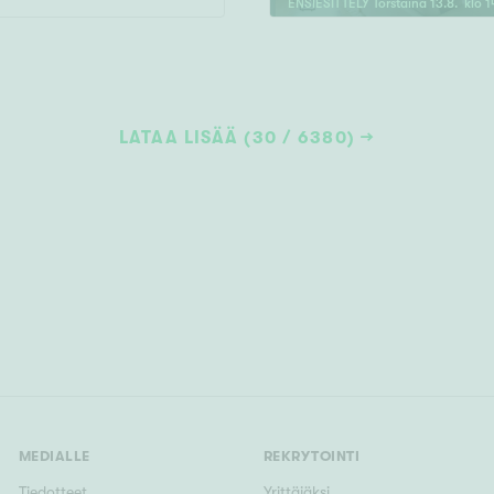
ENSIESITTELY
Torstaina
13
.
8
. klo
1
LATAA LISÄÄ (30 / 6380)
MEDIALLE
REKRYTOINTI
Tiedotteet
Yrittäjäksi