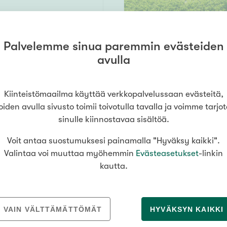
Palvelemme sinua paremmin evästeiden
tie 6
156 m² /
avulla
inki
206 m²
kph, s, khh, vh, pkh, työhuone, autotalli 156 m2 ullakko
598 000 €
Kiinteistömaailma käyttää verkkopalvelussaan evästeitä,
oiden avulla sivusto toimii toivotulla tavalla ja voimme tarjo
sinulle kiinnostavaa sisältöä.
Voit antaa suostumuksesi painamalla "Hyväksy kaikki".
227 m² /
Valintaa voi muuttaa myöhemmin
Evästeasetukset
-linkin
inki
245 m²
kautta.
a, khh, tkh, uima-allas, kattoter. + autotalli
559 000 €
ESITTELY
Sunnuntaina
9
.
8
. klo
11
:
VAIN VÄLTTÄMÄTTÖMÄT
HYVÄKSYN KAIKKI