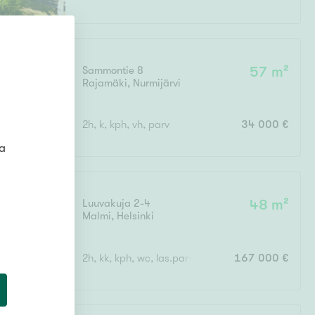
Sammontie 8
57 m²
Rajamäki
,
Nurmijärvi
2h, k, kph, vh, parv
34 000 €
ta
Luuvakuja 2-4
48 m²
Malmi
,
Helsinki
2h, kk, kph, wc, las.parv
167 000 €
00