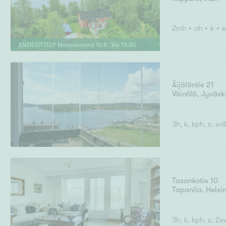
2mh + oh + k + er
ENSIESITTELY
Maanantaina
10
.
8
. klo
13
:
30
Äijäläntie 21
Väinölä
,
Jyväsk
3h, k, kph, s, eri
Tasankotie 10
Tapanila
,
Helsin
3h, k, kph, s, 2x