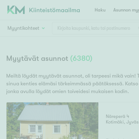
Haku
Asunnon myy
Myyntikohteet
Valitse lähin myymäläpaikkakunta
Asun
Huoneluku
Myytävät asunnot
(
6380
)
E
K
Kiint
Tarj
Espoo
Ka
Meiltä löydät myytävät asunnot, oli tarpeesi mikä vain! 
Ka
sinua kenties elämäsi tärkeimmässä päätöksessä. Kats
Asuntotyyppi
Ki
Kiint
Ko
jonka avulla löydät omien toiveidesi mukaisen kodin.
H
R
Digi
Hamina
Helsinki
Hyvinkää
Avoi
L
Hämeenlinna
Näreperä 4
Lah
Kotimäki
,
Jyväs
T
Lev
I
Päätök