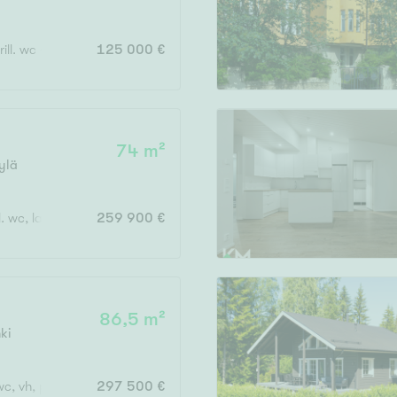
Järvi- tai merinäköala
Maalämpö
ill. wc + kph + s
125 000 €
Oma ranta
Oma sauna
Parveke
74 m²
Senioriasunto
ylä
ll. wc, lasitettu parveke
259 900 €
86,5 m²
ki
wc, vh, parv, piha
297 500 €