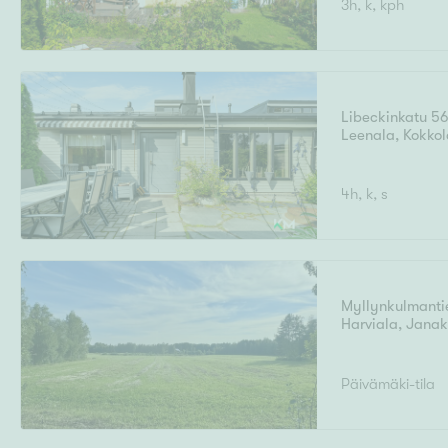
3h, k, kph
Ilmajoki
Ivalo
Asunto
M
T
Kiintei
A
Mik
J
Joensuu
Jyväskylä
Järvenpää
Libeckinkatu 5
N
Leenala
,
Kokkol
No
Hinta
4h, k, s
Pinta-ala
Myllynkulmanti
Harviala
,
Janak
Päivämäki-tila
Rakennusvuosi