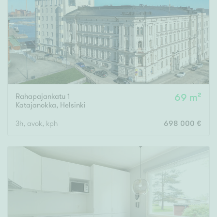
Tyydyttävä
Välttävä
Ominaisuudet
Hissi
Järvi- tai merinäköala
Maalämpö
Rahapajankatu 1
69 m²
Katajanokka
,
Helsinki
Oma ranta
3h, avok, kph
698 000 €
Oma sauna
Parveke
Senioriasunto