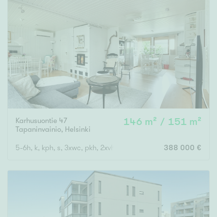
Karhusuontie 47
146 m² / 151 m²
Tapaninvainio
,
Helsinki
5-6h, k, kph, s, 3xwc, pkh, 2xvh,erkkeri, kuistit, 2x ulkovar.
388 000 €