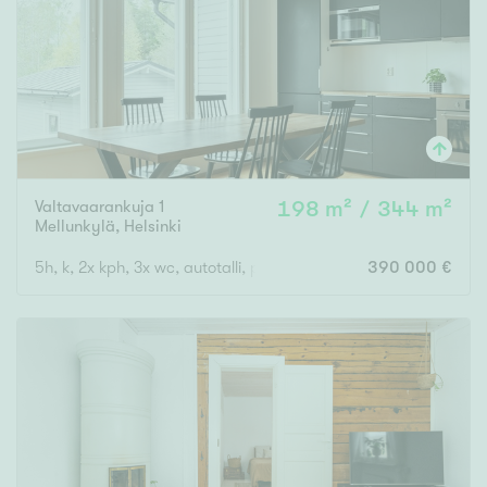
Valtavaarankuja 1
198 m² / 344 m²
Mellunkylä
,
Helsinki
5h, k, 2x kph, 3x wc, autotalli, piha, pihavarastoAsunto 2: 2h, 
390 000 €