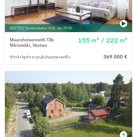
ESITTELY
Sunnuntaina
16
.
8
. klo
15
:
00
Muurahaisenreitti 13b
155 m² / 222 m²
Nikinmäki
,
Vantaa
4h+k+kph+s+pukuhuone+erill.wc+takkah+vh+khh+autotalli
369 000 €