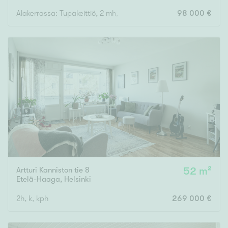
Alakerrassa: Tupakeittiö, 2 mh, ph/wc. Yläkerrassa: Olohuone, m
98 000 €
Artturi Kanniston tie 8
52 m²
Etelä-Haaga
,
Helsinki
2h, k, kph
269 000 €