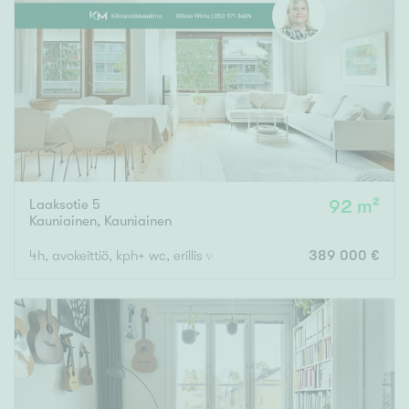
Laaksotie 5
92 m²
Kauniainen
,
Kauniainen
4h, avokeittiö, kph+ wc, erillis wc, khh, lasitettu parveke,
389 000 €