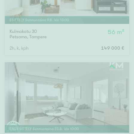
ESITTELY
Sunnuntaina
9
.
8
. klo
13
:
00
Kulmakatu 30
56 m²
Petsamo
,
Tampere
2h, k, kph
149 000 €
ENSIESITTELY
Sunnuntaina
23
.
8
. klo
10
:
00