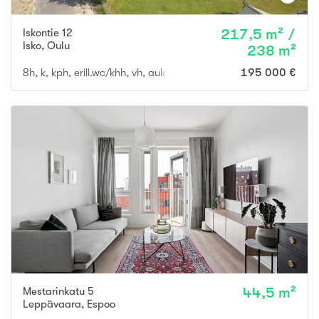
Iskontie 12
217,5 m² /
Isko
,
Oulu
238 m²
8h, k, kph, erill.wc/khh, vh, aula, Kellaritilat (runsaasti säilytyst
195 000 €
Mestarinkatu 5
44,5 m²
Leppävaara
,
Espoo