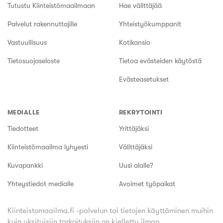
Tutustu Kiinteistömaailmaan
Hae välittäjää
Palvelut rakennuttajille
Yhteistyökumppanit
Vastuullisuus
Kotikansio
Tietosuojaseloste
Tietoa evästeiden käytöstä
Evästeasetukset
MEDIALLE
REKRYTOINTI
Tiedotteet
Yrittäjäksi
Kiinteistömaailma lyhyesti
Välittäjäksi
Kuvapankki
Uusi alalle?
Yhteystiedot medialle
Avoimet työpaikat
Kiinteistomaailma.fi -palvelun tai tietojen käyttäminen muihin
kuin yksityisiin tarkoituksiin on kielletty ilman