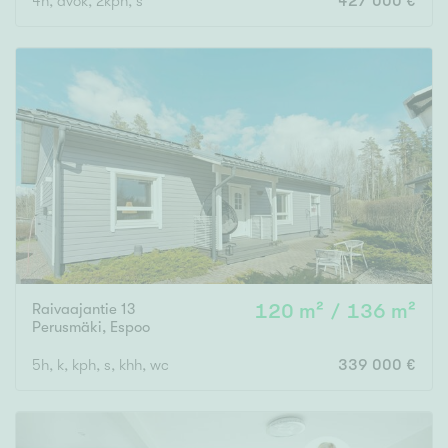
4h, avok, 2kph, s
427 000 €
Raivaajantie 13
120 m² / 136 m²
Perusmäki
,
Espoo
5h, k, kph, s, khh, wc
339 000 €