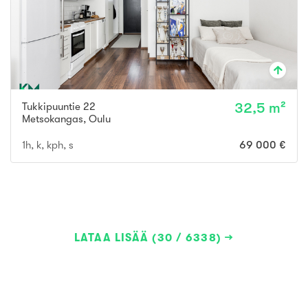
Tukkipuuntie 22
32,5 m²
Metsokangas
,
Oulu
1h, k, kph, s
69 000 €
LATAA LISÄÄ (30 / 6338)