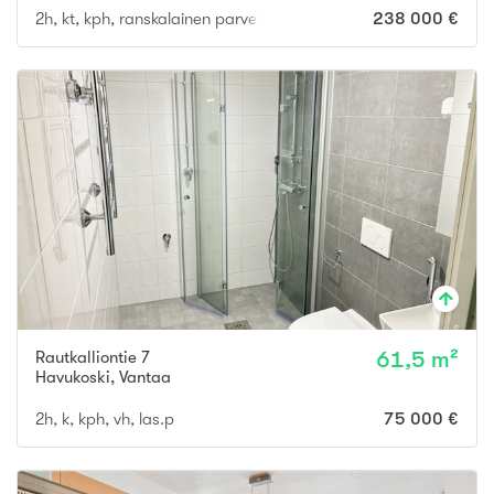
2h, kt, kph, ranskalainen parveke
238 000 €
Rautkalliontie 7
61,5 m²
Havukoski
,
Vantaa
2h, k, kph, vh, las.p
75 000 €