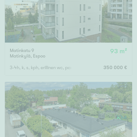
Matinkatu 9
93 m²
Matinkylä
,
Espoo
3-4h, k, s, kph, erillinen wc, parveke
350 000 €