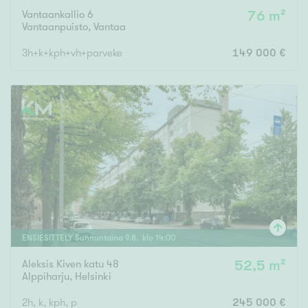
Vantaankallio 6
76 m²
Vantaanpuisto
,
Vantaa
3h+k+kph+vh+parveke
149 000 €
ENSIESITTELY
Sunnuntaina
9
.
8
. klo
14
:
00
Aleksis Kiven katu 48
52,5 m²
Alppiharju
,
Helsinki
2h, k, kph, p
245 000 €