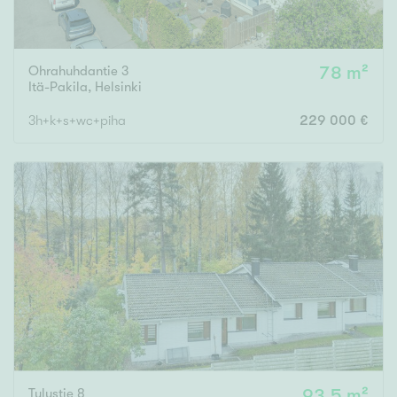
Ohrahuhdantie 3
78 m²
Itä-Pakila
,
Helsinki
3h+k+s+wc+piha
229 000 €
Tulustie 8
93,5 m²