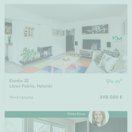
Elontie 32
94 m²
Länsi-Pakila
,
Helsinki
4h+k+sauna
398 000 €