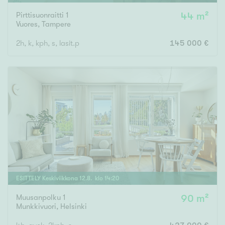
Pirttisuonraitti 1
44 m²
Vuores
,
Tampere
2h, k, kph, s, lasit.p
145 000 €
ESITTELY
Keskiviikkona
12
.
8
. klo
14
:
20
Muusanpolku 1
90 m²
Munkkivuori
,
Helsinki