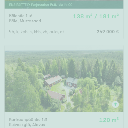
ENSIESITTELY
Perjantaina
14
.
8
. klo
14
:
00
Bölentie 146
138 m² / 181 m²
Böle
,
Mustasaari
4h, k, kph, s, khh, vh, aula, at
269 000 €
Kankaanpääntie 131
120 m²
Kuivaskylä
,
Alavus