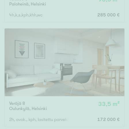
Paloheinä
,
Helsinki
4h,k,s,kph,khh,wc
285 000 €
Veräjä 8
33,5 m²
Oulunkylä
,
Helsinki
2h, avok., kph, lasitettu parveke
172 000 €