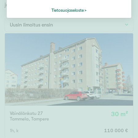
Tontti
jonka avulla löydät omien toiveidesi mukaisen kodin.
Vapaa-ajan asunto
Tietosuojaseloste
Toimitila
Uusin ilmoitus ensin
Autotalli
Muut
Hinta
000
000 €
Pinta-ala
Väinölänkatu 27
30 m²
Asuinpinta-ala
Kokonaispinta-ala
Tammela
,
Tampere
m²
1h, k
110 000 €