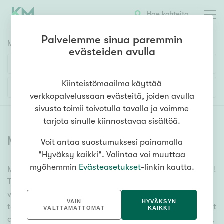
Hae kohteita
Palvelemme sinua paremmin
Myyntikohteet
HAE
evästeiden avulla
Huoneluku
Kiinteistömaailma käyttää
Lisää hakuehtoja
verkkopalvelussaan evästeitä, joiden avulla
1h
2h
3h
4h
5h+
sivusto toimii toivotulla tavalla ja voimme
tarjota sinulle kiinnostavaa sisältöä.
Myytävät asunnot
(
6338
)
Voit antaa suostumuksesi painamalla
Asuntotyyppi
"Hyväksy kaikki". Valintaa voi muuttaa
Kerros-/luhtitalo
myöhemmin
Evästeasetukset
-linkin kautta.
Meiltä löydät myytävät asunnot, oli tarpeesi mikä vain!
Rivitalo/paritalo
Tuhansien kohteiden ja satojen kiinteistönvälittäjien
Omakoti-/erillistalo
verkostomme auttaa sinua kenties elämäsi
VAIN
HYVÄKSYN
tärkeimmässä päätöksessä. Katso alta kaikki myytävät
Maa- tai metsätila
VÄLTTÄMÄTTÖMÄT
KAIKKI
asunnot. Hyödynnä myös kätevää hakutyökaluamme,