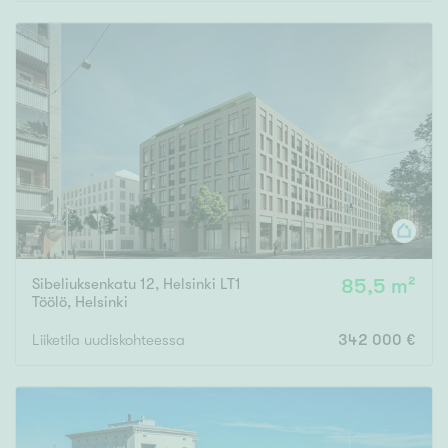
Rakennusvuosi
Uudiskohteet
Vain uudiskohteet
Ei uudiskohteita
Sibeliuksenkatu 12, Helsinki LT1
85,5 m²
Arvokohteet
Töölö
,
Helsinki
Vain arvokohteet
Ei arvokohteita
Liiketila uudiskohteessa
342 000 €
Kunto
Hyvä