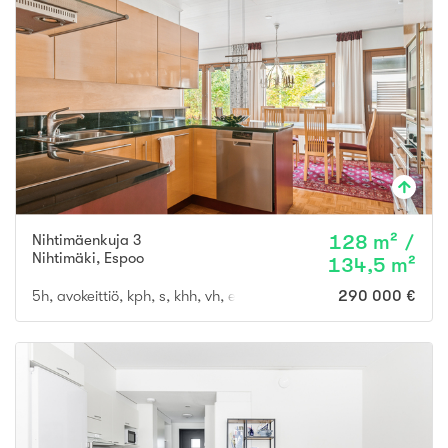
Nihtimäenkuja 3
128 m² /
Nihtimäki
,
Espoo
134,5 m²
5h, avokeittiö, kph, s, khh, vh, erill.wc, autokatos, varasto
290 000 €