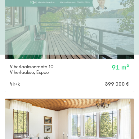
Viherlaaksonranta 10
91 m²
Viherlaakso
,
Espoo
4h+k
399 000 €