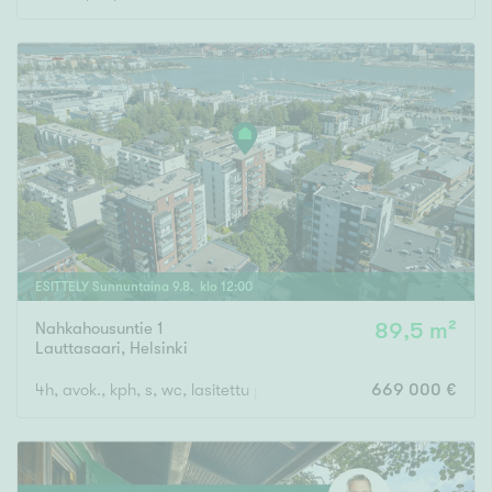
ESITTELY
Sunnuntaina
9
.
8
. klo
12
:
00
Nahkahousuntie 1
89,5 m²
Lauttasaari
,
Helsinki
4h, avok., kph, s, wc, lasitettu parveke
669 000 €