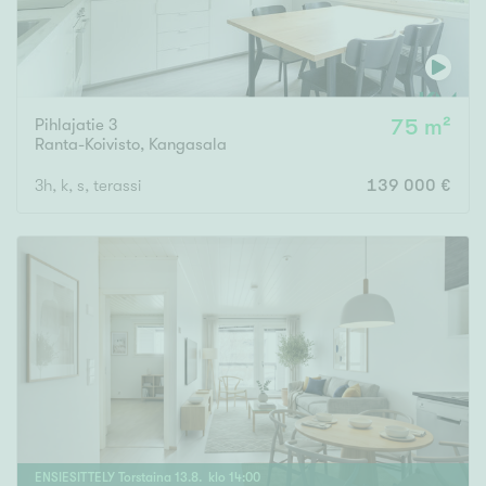
Pihlajatie 3
75 m²
Ranta-Koivisto
,
Kangasala
3h, k, s, terassi
139 000 €
ENSIESITTELY
Torstaina
13
.
8
. klo
14
:
00