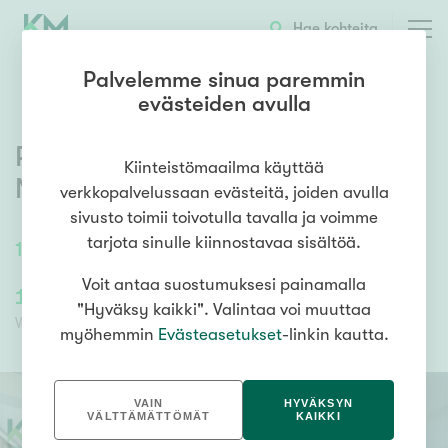
OTA YHTEYTTÄ
ESITTELY
KOHTEEN TIEDOT
Hae kohteita
Palvelemme sinua paremmin
evästeiden avulla
Pietarinmäentie 6
,
Klaukkala
,
Kiinteistömaailma käyttää
Nurmijärvi
verkkopalvelussaan evästeitä, joiden avulla
sivusto toimii toivotulla tavalla ja voimme
tarjota sinulle kiinnostavaa sisältöä.
100
m²
/
100
m²
4h, k, s, kph
Voit antaa suostumuksesi painamalla
185 000,00 €
185 000,00 €
"Hyväksy kaikki". Valintaa voi muuttaa
Velaton hinta
Myyntihinta
myöhemmin
Evästeasetukset
-linkin kautta.
VAIN
HYVÄKSYN
VÄLTTÄMÄTTÖMÄT
KAIKKI