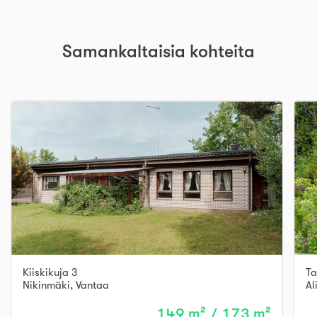
Samankaltaisia kohteita
Kiiskikuja 3
Ta
Nikinmäki
,
Vantaa
Al
149 m² / 173 m²