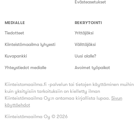
Evästeasetukset
MEDIALLE
REKRYTOINTI
Tiedotteet
Yrittäjäksi
Kiinteistömaailma lyhyesti
Välittäjäksi
Kuvapankki
Uusi alalle?
Yhteystiedot medialle
Avoimet työpaikat
Kiinteistomaailma.fi -palvelun tai tietojen käyttäminen muihin
kuin yksityisiin tarkoituksiin on kielletty ilman
Kiinteistömaailma Oy:n antamaa kirjallista lupaa.
Sivun
käyttöehdot
Kiinteistömaailma Oy ©
2026