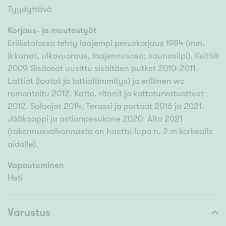
Tyydyttävä
Korjaus- ja muutostyöt
Erillistalossa tehty laajempi peruskorjaus 1984 (mm.
ikkunat, ulkovuoraus, laajennusosa; saunasiipi). Keittiö
2009. Sisäosat uusittu sisältäen putket 2010-2011.
Lattiat (laatat ja lattialämmitys) ja erillinen wc
remontoitu 2012. Katto, rännit ja kattoturvatuotteet
2012. Salaojat 2014. Terassi ja portaat 2016 ja 2021.
Jääkaappi ja astianpesukone 2020. Aita 2021
(rakennusvalvonnasta on haettu lupa n. 2 m korkealle
aidalle).
Vapautuminen
Heti
Varustus