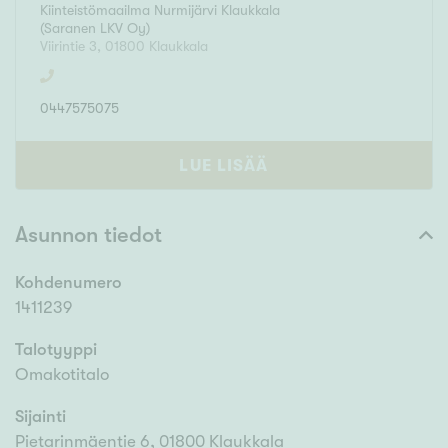
Kiinteistömaailma
Nurmijärvi Klaukkala
(
Saranen LKV Oy
)
Viirintie 3
,
01800
Klaukkala
0447575075
LUE LISÄÄ
Asunnon tiedot
Kohdenumero
1411239
Talotyyppi
Omakotitalo
Sijainti
Pietarinmäentie 6, 01800 Klaukkala