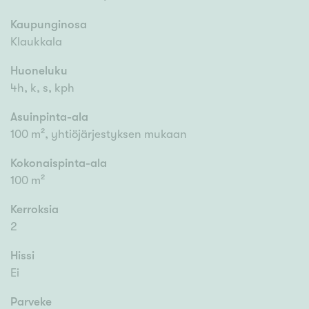
Kaupunginosa
Klaukkala
Huoneluku
4h, k, s, kph
Asuinpinta-ala
100 m², yhtiöjärjestyksen mukaan
Kokonaispinta-ala
100 m²
Kerroksia
2
Hissi
Ei
Parveke