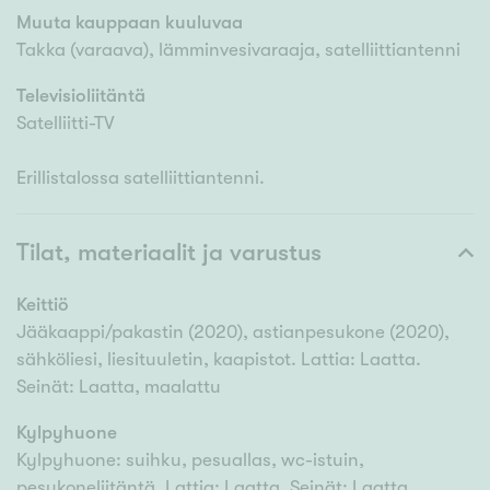
Muuta kauppaan kuuluvaa
Takka (varaava), lämminvesivaraaja, satelliittiantenni
Televisioliitäntä
Satelliitti-TV
Erillistalossa satelliittiantenni.
Tilat, materiaalit ja varustus
Keittiö
Jääkaappi/pakastin (2020), astianpesukone (2020),
sähköliesi, liesituuletin, kaapistot. Lattia: Laatta.
Seinät: Laatta, maalattu
Kylpyhuone
Kylpyhuone: suihku, pesuallas, wc-istuin,
pesukoneliitäntä. Lattia: Laatta. Seinät: Laatta.