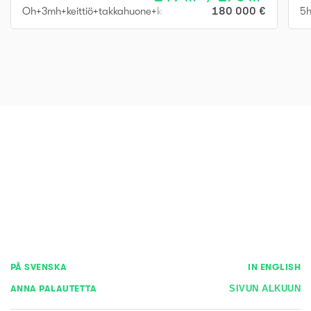
Oh+3mh+keittiö+takkahuone+kaksi kylpyhuonetta ja sauna+erill
180 000 €
5h
PÅ SVENSKA
IN ENGLISH
ANNA PALAUTETTA
SIVUN ALKUUN