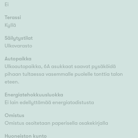
Ei
Terassi
Kyllä
Säilytystilat
Ulkovarasto
Autopaikka
Ulkoautopaikka, 6A asukkaat saavat pysäköidä
pihaan tultaessa vasemmalle puolelle tonttia talon
eteen.
Energiatehokkuusluokka
Ei lain edellyttämää energiatodistusta
Omistus
Omistus osoitetaan paperisella osakekirjalla
Huoneiston kunto