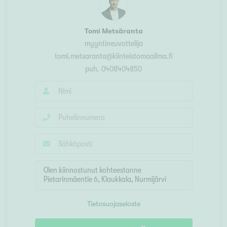
Tomi Metsäranta
myyntineuvottelija
tomi.metsaranta@kiinteistomaailma.fi
puh.
0408404850
Tietosuojaseloste