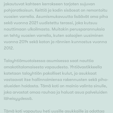
jakautuvat kahteen kerrokseen tarjoten sujuvan
pohjaratkaisun. Keittiö ja kodin sisäosat on remontoitu
vuosien varrella. Asumismukavuutta lisäävät oma piha
sekä vuonna 2021 uudistettu terassi, joka kutsuu
nauttimaan ulkoilmasta. Muitakin perusparannuksia
on tehty vuosien varrella, kuten salaojien uusiminen
vuonna 2014 sekä katon ja rännien kunnostus vuonna
2012.
Taloyhtiömuotoisessa asumisessa saat nauttia
omakotitalomaisesta vapaudesta. Yhtiövastikkeella
katetaan taloyhtiön pakolliset kulut, ja asukkaat
vastaavat itse hallinnoimiensa rakennusten sekä piha-
alueiden hoidosta. Tämä koti on mainio valinta sinulle,
joka arvostat omaa rauhaa ja haluat asua palveluiden
läheisyydessä.
Tämä koti vapautuu heti uusille asukkaille ja odottaa