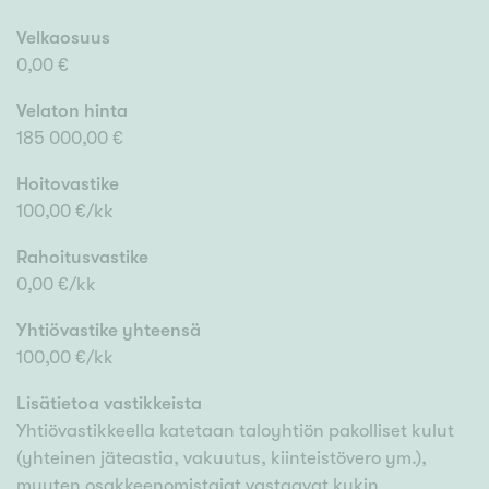
Velkaosuus
0,00 €
Velaton hinta
185 000,00 €
Hoitovastike
100,00 €/kk
Rahoitusvastike
0,00 €/kk
Yhtiövastike yhteensä
100,00 €/kk
Lisätietoa vastikkeista
Yhtiövastikkeella katetaan taloyhtiön pakolliset kulut
(yhteinen jäteastia, vakuutus, kiinteistövero ym.),
muuten osakkeenomistajat vastaavat kukin