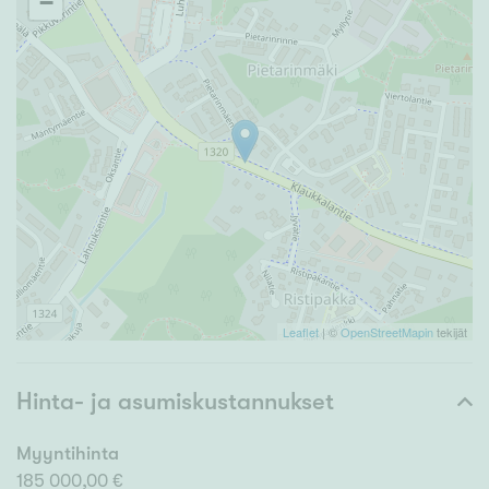
−
Leaflet
| ©
OpenStreetMapin
tekijät
Hinta- ja asumiskustannukset
Myyntihinta
185 000,00 €