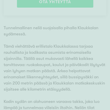
OTA YHTEYTTÄ
Tunnelmallinen neliö suojaisalla pihalla Klaukkalan
sydämessä.
Tämä viehättävä erillistalo Klaukkalassa tarjoaa
rauhallista ja kodikasta asumista erinomaisella
sijainnilla. Täällä asut mukavasti lähellä kaikkea
tarvittavaa: ruokakaupat, koulut ja päiväkodit löytyvät
vain lyhyen matkan päästä. Arkea helpottavat
erinomaiset liikenneyhteydet, sillä bussipysäkki on
vain 200 metrin päässä ja Klaukkalan matkakeskuskin
sijaitsee alle kilometrin etäisyydellä.
Kodin sydän on olohuoneen varaava takka, joka luo
lämpöä ja tunnelmaa viileisiin iltoihin. Neliön tilat