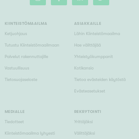
KIINTEISTÖMAAILMA
ASIAKKAILLE
Rakennusvuosi
Ketjuohjaus
Lähin Kiinteistömaailma
Tutustu Kiinteistömaailmaan
Hae välittäjää
Palvelut rakennuttajille
Yhteistyökumppanit
Uudiskohteet
Vastuullisuus
Kotikansio
Vain uudiskohteet
Ei uudiskohteita
Tietosuojaseloste
Tietoa evästeiden käytöstä
Arvokohteet
Evästeasetukset
Vain arvokohteet
Ei arvokohteita
MEDIALLE
REKRYTOINTI
Kunto
Tiedotteet
Yrittäjäksi
Hyvä
Kiinteistömaailma lyhyesti
Välittäjäksi