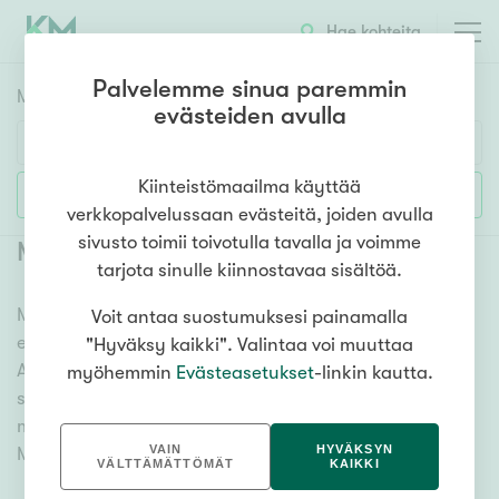
Hae kohteita
Palvelemme sinua paremmin
Myyntikohteet
HAE
evästeiden avulla
Huoneluku
Kiinteistömaailma käyttää
Lisää hakuehtoja
verkkopalvelussaan evästeitä, joiden avulla
1h
2h
3h
4h
5h+
sivusto toimii toivotulla tavalla ja voimme
Myytävät tontit Heinävesi
tarjota sinulle kiinnostavaa sisältöä.
Meiltä löydät myytävät tontit Heinävesi, olitpa
Voit antaa suostumuksesi painamalla
Asuntotyyppi
etsimässä paikkaa uudelle talolle tai mökille.
"Hyväksy kaikki". Valintaa voi muuttaa
Kerros-/luhtitalo
Ammattitaitoiset kiinteistönvälittäjämme auttavat
myöhemmin
Evästeasetukset
-linkin kautta.
Rivitalo/paritalo
sinua unelmatontin valitsemisessa. Katso alta kaikki
myytävät tontit Heinävesi ja tutustu vaihtoehtoihin.
Omakoti-/erillistalo
VAIN
HYVÄKSYN
Meiltä löydät mieleisesi!
Maa- tai metsätila
VÄLTTÄMÄTTÖMÄT
KAIKKI