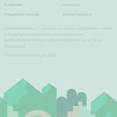
Tyydyttävä
Kuvapankki
Uusi alalle?
Välttävä
Yhteystiedot medialle
Avoimet työpaikat
Ominaisuudet
Kiinteistomaailma.fi -palvelun tai tietojen käyttäminen muihin
kuin yksityisiin tarkoituksiin on kielletty ilman
Hissi
Kiinteistömaailma Oy:n antamaa kirjallista lupaa.
Sivun
Järvi- tai merinäköala
käyttöehdot
Maalämpö
Kiinteistömaailma Oy ©
2026
Oma ranta
Oma sauna
Parveke
Senioriasunto