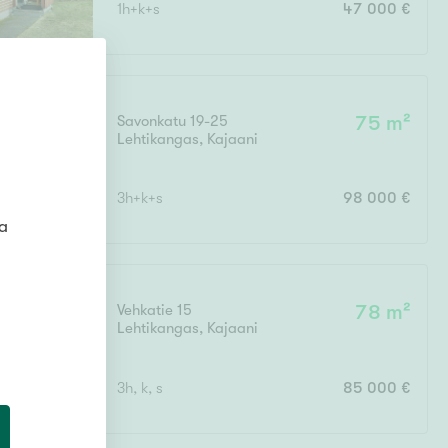
1h+k+s
47 000 €
Ei uudiskohteita
Savonkatu 19-25
75 m²
Lehtikangas
,
Kajaani
Ei arvokohteita
3h+k+s
98 000 €
ta
Vehkatie 15
78 m²
Lehtikangas
,
Kajaani
3h, k, s
85 000 €