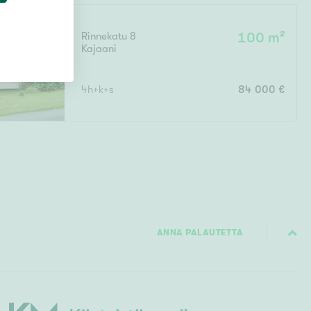
Rinnekatu 8
100 m²
Kajaani
4h+k+s
84 000 €
ANNA PALAUTETTA