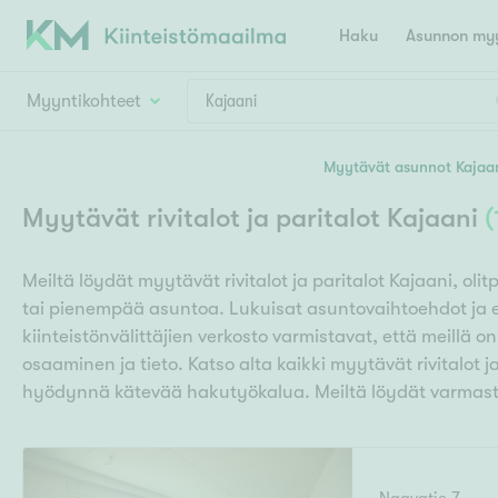
Haku
Asunnon myy
Myyntikohteet
Valitse lähin myymäläpaikkakunta
Myytävät asunnot Kajaa
Asun
Huoneluku
Myytävät rivitalot ja paritalot Kajaani
(
E
K
Kiint
Tarj
Espoo
Ka
Meiltä löydät myytävät rivitalot ja paritalot Kajaani, o
Ka
Asuntotyyppi
Ki
tai pienempää asuntoa. Lukuisat asuntovaihtoehdot ja e
Kiint
Ko
H
kiinteistönvälittäjien verkosto varmistavat, että meillä o
R
Digi
osaaminen ja tieto. Katso alta kaikki myytävät rivitalot ja
Hamina
Helsinki
Hyvinkää
Avoi
hyödynnä kätevää hakutyökalua. Meiltä löydät varmasti
L
Hämeenlinna
Lah
T
Lev
I
Päätök