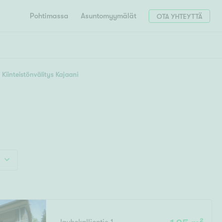
Pohtimassa
Asuntomyymälät
OTA YHTEYTTÄ
HAE
Hae postinumerosi perusteella
Kiinteistönvälitys Kajaani
unnon ostajille
4h
5h+
 liittyvät
T
Tahko
Tampere
Tornio
Turku
totoimeksianto
Tuusula
V
 meidät
Vaasa
Valkeakoski
Vantaa
tys alueellasi
Varkaus
Y
vaniemi