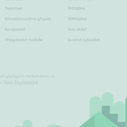
Tiedotteet
Yrittäjäksi
Kiinteistömaailma lyhyesti
Välittäjäksi
Kuvapankki
Uusi alalle?
Yhteystiedot medialle
Avoimet työpaikat
n yksityisiin tarkoituksiin on
a.
Sivun käyttöehdot