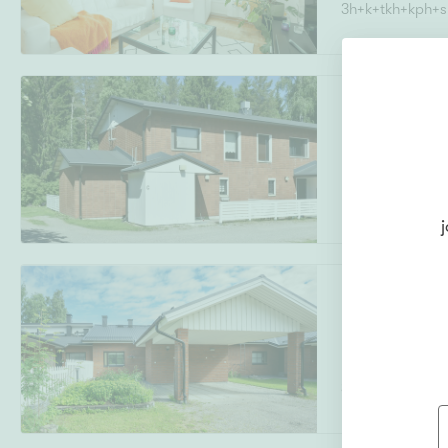
3h+k+tkh+kph+s
Uudiskohteet
Kaikukatu 1
Lohtaja
,
Kajaan
Arvokohteet
4h, k, s
j
Kunto
Partiokatu 15
Lehtikangas
,
Ka
3h+k+tkh+kph+s+
Ominaisuudet
H