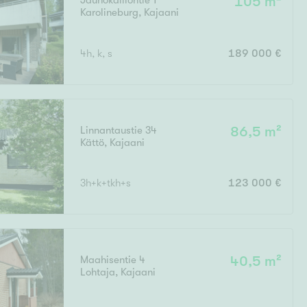
Jauhokalliontie 1
105 m²
Karolineburg
,
Kajaani
Ylivieska
Ylöjärvi
4h, k, s
189 000 €
oki
rkulla
Linnantaustie 34
86,5 m²
Kättö
,
Kajaani
3h+k+tkh+s
123 000 €
Kokonaispinta-ala
Maahisentie 4
40,5 m²
Lohtaja
,
Kajaani