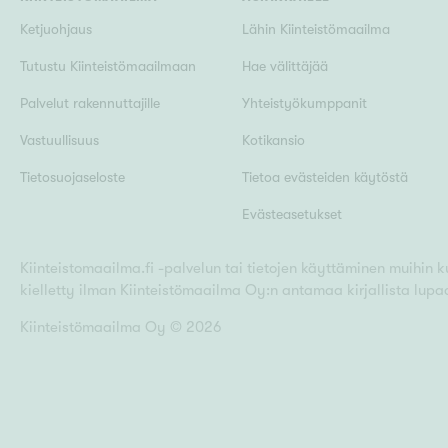
Ketjuohjaus
Lähin Kiinteistömaailma
Tutustu Kiinteistömaailmaan
Hae välittäjää
Palvelut rakennuttajille
Yhteistyökumppanit
Vastuullisuus
Kotikansio
Tietosuojaseloste
Tietoa evästeiden käytöstä
Evästeasetukset
Kiinteistomaailma.fi -palvelun tai tietojen käyttäminen muihin kui
kielletty ilman Kiinteistömaailma Oy:n antamaa kirjallista lupa
Kiinteistömaailma Oy ©
2026