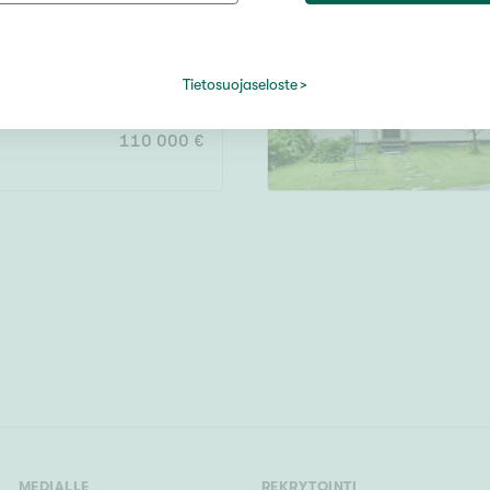
Järvi- tai merinäköala
Maalämpö
100 m²
Oma ranta
Tietosuojaseloste
Oma sauna
110 000 €
Parveke
Senioriasunto
MEDIALLE
REKRYTOINTI