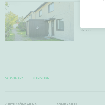
Haukantie 5
Kajaani
4h+k+s
PÅ SVENSKA
IN ENGLISH
KIINTEISTÖMAAILMA
ASIAKKAILLE