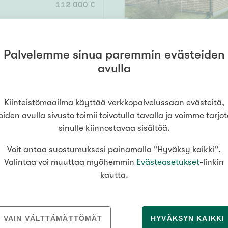
112 000 €
Vain uudiskohteet
Palvelemme sinua paremmin evästeiden
93 m²
avulla
i
Vain arvokohteet
69 000 €
Kiinteistömaailma käyttää verkkopalvelussaan evästeitä,
oiden avulla sivusto toimii toivotulla tavalla ja voimme tarjo
sinulle kiinnostavaa sisältöä.
Hyvä
Voit antaa suostumuksesi painamalla "Hyväksy kaikki".
Tyydyttävä
86 m²
Valintaa voi muuttaa myöhemmin
Evästeasetukset
-linkin
jaani
Välttävä
kautta.
wc x2, lasitettu terassi, parveke
145 000 €
issi
VAIN VÄLTTÄMÄTTÖMÄT
HYVÄKSYN KAIKKI