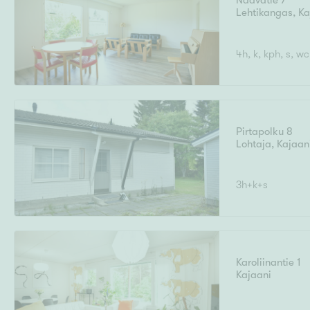
Naavatie 7
Ilmajoki
Ivalo
Lehtikangas
Asunto
,
Ka
M
T
Kiintei
A
Mik
J
4h, k, kph, s, wc
Joensuu
Jyväskylä
Järvenpää
N
No
Hinta
Pirtapolku 8
Lohtaja
,
Kajaan
Pinta-ala
3h+k+s
Karoliinantie 1
Kajaani
Rakennusvuosi