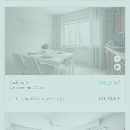
Rakennusvuosi
Uudiskohteet
Vain uudiskohteet
Ei uudiskohteita
Vaskitie 6
99,5 m²
Arvokohteet
Kaukovainio
,
Oulu
Vain arvokohteet
Ei arvokohteita
3-4h, k, kph/wc, s, wc, vh, 2x las. parv.
135 000 €
Kunto
Hyvä