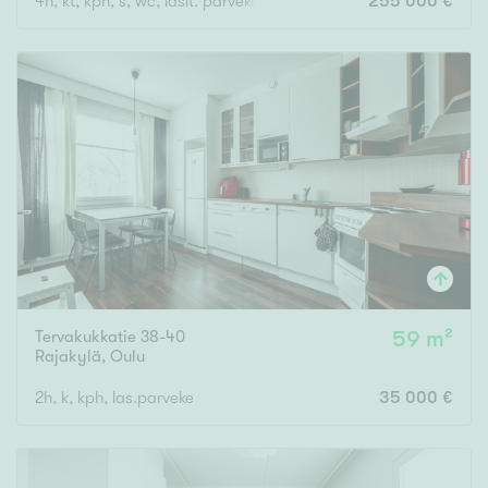
4h, kt, kph, s, wc, lasit. parveke
255 000 €
Tervakukkatie 38-40
59 m²
Rajakylä
,
Oulu
2h, k, kph, las.parveke
35 000 €