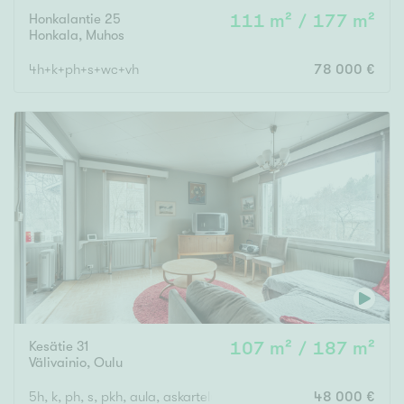
Honkalantie 25
111 m² / 177 m²
Honkala
,
Muhos
4h+k+ph+s+wc+vh
78 000 €
Kesätie 31
107 m² / 187 m²
Välivainio
,
Oulu
5h, k, ph, s, pkh, aula, askartelutila, puuvarasto
48 000 €