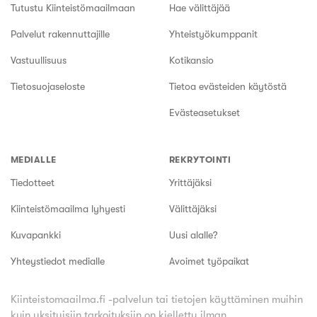
Tutustu Kiinteistömaailmaan
Hae välittäjää
Palvelut rakennuttajille
Yhteistyökumppanit
Vastuullisuus
Kotikansio
Tietosuojaseloste
Tietoa evästeiden käytöstä
Evästeasetukset
MEDIALLE
REKRYTOINTI
Tiedotteet
Yrittäjäksi
Kiinteistömaailma lyhyesti
Välittäjäksi
Kuvapankki
Uusi alalle?
Yhteystiedot medialle
Avoimet työpaikat
Kiinteistomaailma.fi -palvelun tai tietojen käyttäminen muihin
kuin yksityisiin tarkoituksiin on kielletty ilman