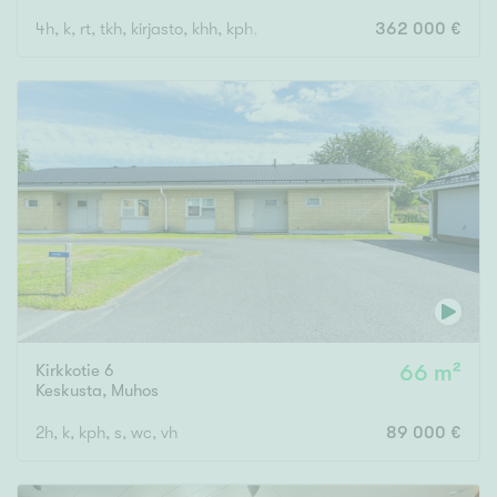
4h, k, rt, tkh, kirjasto, khh, kph, s, vh, erill. wc, 2parv. 2ter.
362 000 €
Kirkkotie 6
66 m²
Keskusta
,
Muhos
2h, k, kph, s, wc, vh
89 000 €