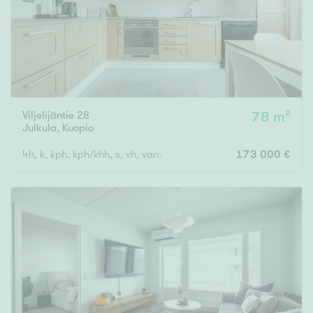
Viljelijäntie 28
78 m²
Julkula
,
Kuopio
4h, k, kph, kph/khh, s, vh, varasto, autotalli
173 000 €