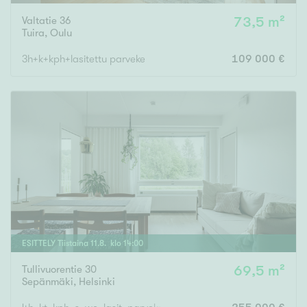
Valtatie 36
73,5 m²
Tuira
,
Oulu
3h+k+kph+lasitettu parveke
109 000 €
ESITTELY
Tiistaina
11
.
8
. klo
14
:
00
Tullivuorentie 30
69,5 m²
Sepänmäki
,
Helsinki