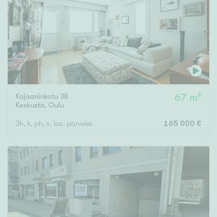
Tyydyttävä
Välttävä
Ominaisuudet
Hissi
Järvi- tai merinäköala
Maalämpö
Kajaaninkatu 38
67 m²
Keskusta
,
Oulu
Oma ranta
3h, k, ph, s, las. parveke
165 000 €
Oma sauna
Parveke
Senioriasunto