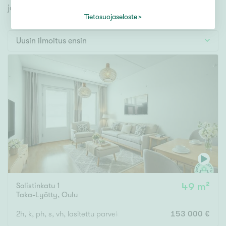
Tontti
jonka avulla löydät omien toiveidesi mukaisen kodin.
Vapaa-ajan asunto
Tietosuojaseloste
Toimitila
Uusin ilmoitus ensin
Autotalli
Muut
Hinta
000
000 €
Pinta-ala
Solistinkatu 1
49 m²
Asuinpinta-ala
Kokonaispinta-ala
Taka-Lyötty
,
Oulu
m²
2h, k, ph, s, vh, lasitettu parveke
153 000 €