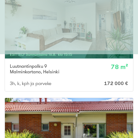
ESITTELY
Sunnuntaina
16
.
8
. klo
15
:
15
Luutnantinpolku 9
78 m²
Malminkartano
,
Helsinki
3h, k, kph ja parveke
172 000 €