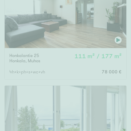
Honkalantie 25
111 m² / 177 m²
Honkala
,
Muhos
4h+k+ph+s+wc+vh
78 000 €