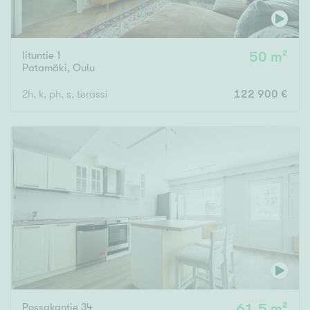
Iituntie 1
50 m²
Patamäki
,
Oulu
2h, k, ph, s, terassi
122 900 €
Possakantie 34
61,5 m²