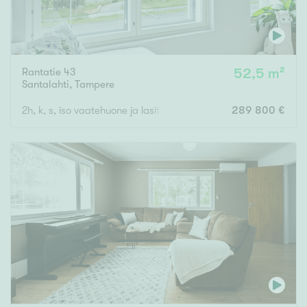
Rantatie 43
52,5 m²
Santalahti
,
Tampere
2h, k, s, iso vaatehuone ja lasitt.parveke
289 800 €