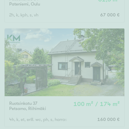
Pateniemi
,
Oulu
2h, k, kph, s, vh
67 000 €
Ruotsinkatu 37
100 m² / 174 m²
Petsamo
,
Riihimäki
4h, k, et, erill. wc, ph, s, harrastetila, erillinen autotalli + varasto
160 000 €