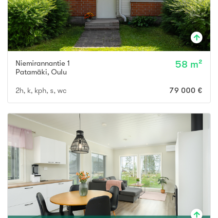
Niemirannantie 1
58 m²
Patamäki
,
Oulu
2h, k, kph, s, wc
79 000 €