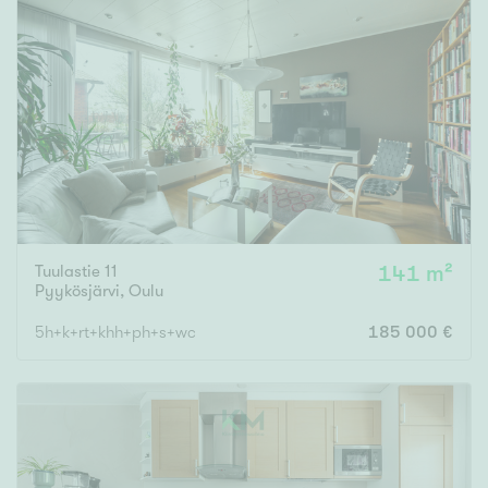
Tuulastie 11
141 m²
Pyykösjärvi
,
Oulu
5h+k+rt+khh+ph+s+wc
185 000 €