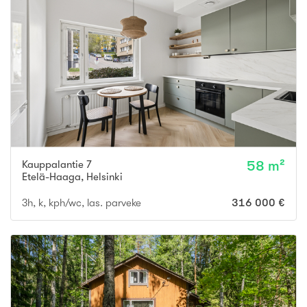
Kauppalantie 7
58 m²
Etelä-Haaga
,
Helsinki
3h, k, kph/wc, las. parveke
316 000 €