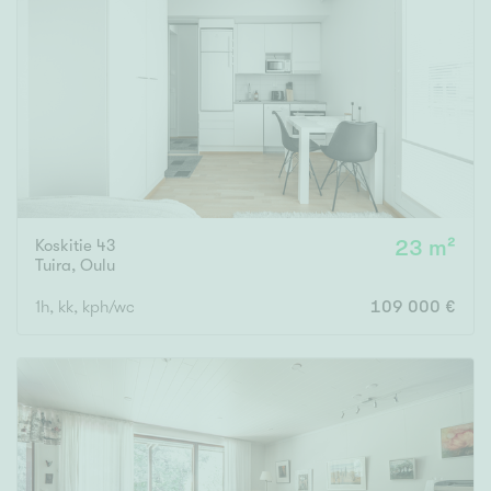
Koskitie 43
23 m²
Tuira
,
Oulu
1h, kk, kph/wc
109 000 €