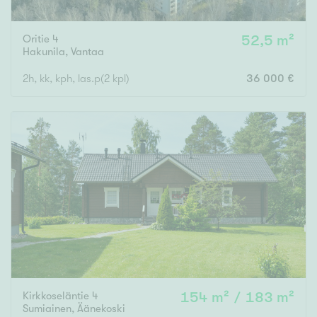
Oritie 4
52,5 m²
Hakunila
,
Vantaa
2h, kk, kph, las.p(2 kpl)
36 000 €
Kirkkoseläntie 4
154 m² / 183 m²
Sumiainen
,
Äänekoski