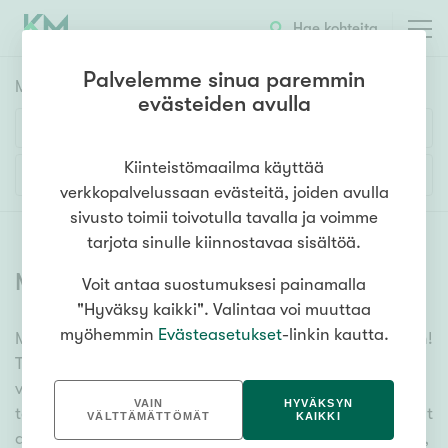
Hae kohteita
Palvelemme sinua paremmin
Myyntikohteet
HAE
evästeiden avulla
Huoneluku
Kiinteistömaailma käyttää
Lisää hakuehtoja
verkkopalvelussaan evästeitä, joiden avulla
1h
2h
3h
4h
5h+
sivusto toimii toivotulla tavalla ja voimme
tarjota sinulle kiinnostavaa sisältöä.
Myytävät asunnot
(
6314
)
Voit antaa suostumuksesi painamalla
Asuntotyyppi
"Hyväksy kaikki". Valintaa voi muuttaa
Kerros-/luhtitalo
myöhemmin
Evästeasetukset
-linkin kautta.
Meiltä löydät myytävät asunnot, oli tarpeesi mikä vain!
Rivitalo/paritalo
Tuhansien kohteiden ja satojen kiinteistönvälittäjien
Omakoti-/erillistalo
verkostomme auttaa sinua kenties elämäsi
VAIN
HYVÄKSYN
tärkeimmässä päätöksessä. Katso alta kaikki myytävät
Maa- tai metsätila
VÄLTTÄMÄTTÖMÄT
KAIKKI
asunnot. Hyödynnä myös kätevää hakutyökaluamme,