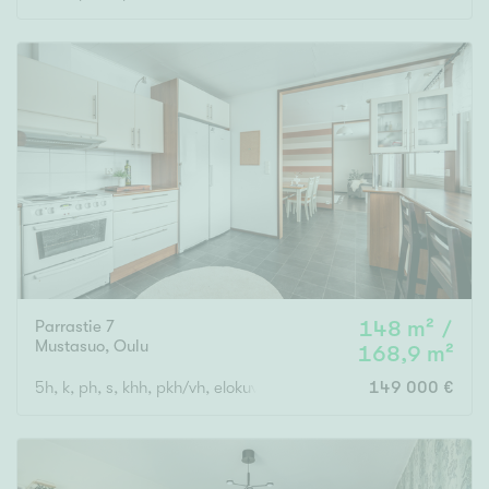
Parrastie 7
148 m² /
Mustasuo
,
Oulu
168,9 m²
5h, k, ph, s, khh, pkh/vh, elokuvahuone, wc, autotalli
149 000 €