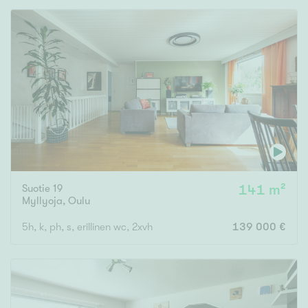
Suotie 19
141 m²
Myllyoja
,
Oulu
5h, k, ph, s, erillinen wc, 2xvh
139 000 €