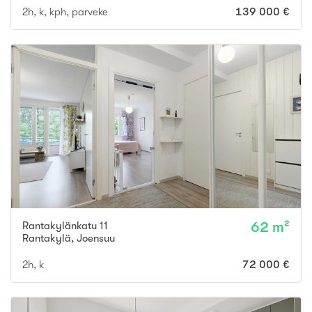
2h, k, kph, parveke
139 000 €
Rantakylänkatu 11
62 m²
Rantakylä
,
Joensuu
2h, k
72 000 €