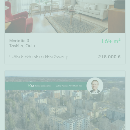
Mertatie 3
164 m²
Taskila
,
Oulu
4-5h+k+tkh+ph+s+khh+2xwc+parveke+terassi/1h+kt+ph+vh
218 000 €