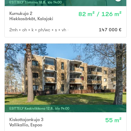
ESITTELY
Tiistaina
18
.
8
. klo
14
:
00
Kurnukuja 2
82 m² / 126 m²
Hiekkasärkät
,
Kalajoki
2mh + oh + k + ph/wc + s + vh + wc
147 000 €
ESITTELY
Keskiviikkona
12
.
8
. klo
14
:
00
Kiskottajankuja 3
55 m²
Vallikallio
,
Espoo