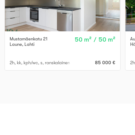
Mustamäenkatu 21
50 m² / 50 m²
Au
Laune
,
Lahti
Hä
2h, kk, kph/wc, s, ranskalainen p
85 000 €
2h