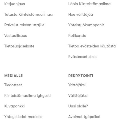
Ketjuohjaus
Lähin Kiinteistömaailma
Tutustu Kiinteistömaailmaan
Hae välittäjää
Palvelut rakennuttajille
Yhteistyökumppanit
Vastuullisuus
Kotikansio
Tietosuojaseloste
Tietoa evästeiden käytöstä
Evästeasetukset
MEDIALLE
REKRYTOINTI
Tiedotteet
Yrittäjäksi
Kiinteistömaailma lyhyesti
Välittäjäksi
Kuvapankki
Uusi alalle?
Yhteystiedot medialle
Avoimet työpaikat