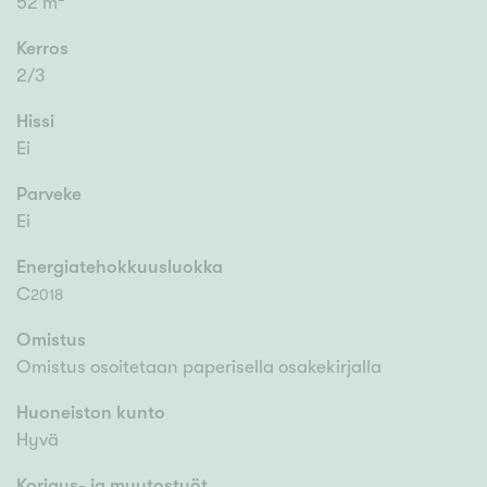
52 m²
Kerros
2/3
Hissi
Ei
Parveke
Ei
Energiatehokkuusluokka
C
2018
Omistus
Omistus osoitetaan paperisella osakekirjalla
Huoneiston kunto
Hyvä
Korjaus- ja muutostyöt