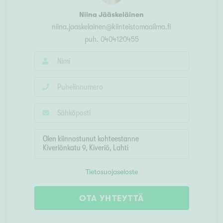
Niina Jääskeläinen
niina.jaaskelainen@kiinteistomaailma.fi
puh.
0404120455
Tietosuojaseloste
OTA YHTEYTTÄ