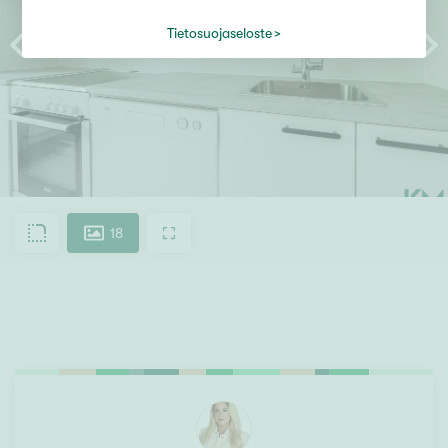
Tietosuojaseloste
18