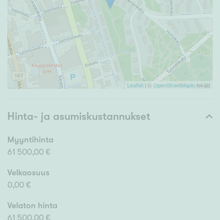
Leaflet
| ©
OpenStreetMapin
tekijät
Hinta- ja asumiskustannukset
Myyntihinta
61 500,00 €
Velkaosuus
0,00 €
Velaton hinta
61 500,00 €