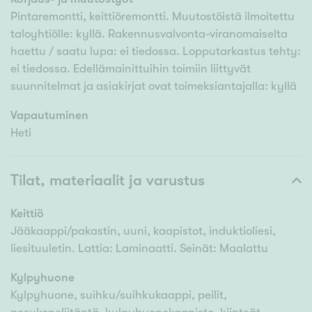
Pintaremontti, keittiöremontti. Muutostöistä ilmoitettu
taloyhtiölle: kyllä. Rakennusvalvonta-viranomaiselta
haettu / saatu lupa: ei tiedossa. Lopputarkastus tehty:
ei tiedossa. Edellämainittuihin toimiin liittyvät
suunnitelmat ja asiakirjat ovat toimeksiantajalla: kyllä
Vapautuminen
Heti
Tilat, materiaalit ja varustus
Keittiö
Jääkaappi/pakastin, uuni, kaapistot, induktioliesi,
liesituuletin. Lattia: Laminaatti. Seinät: Maalattu
Kylpyhuone
Kylpyhuone, suihku/suihkukaappi, peilit,