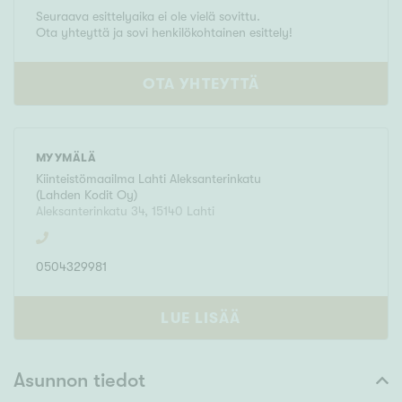
Seuraava esittelyaika ei ole vielä sovittu.
Ota yhteyttä ja sovi henkilökohtainen esittely!
OTA YHTEYTTÄ
MYYMÄLÄ
Kiinteistömaailma
Lahti Aleksanterinkatu
(
Lahden Kodit Oy
)
Aleksanterinkatu 34
,
15140
Lahti
0504329981
LUE LISÄÄ
Asunnon tiedot