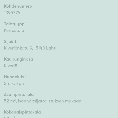
Kohdenumero
1395774
Talotyyppi
Kerrostalo
Sijainti
Kiveriönkatu 9, 15140 Lahti
Kaupunginosa
Kiveriö
Huoneluku
2h, k, kph
Asuinpinta-ala
52 m², isännöitsijätodistuksen mukaan
Kokonaispinta-ala