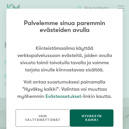
OTA YHTEYTTÄ
ESITTELY
KOHTEEN TIEDOT
Hae kohteita
Palvelemme sinua paremmin
evästeiden avulla
Kiveriönkatu 9
,
Kiveriö
,
Lahti
Kiinteistömaailma käyttää
verkkopalvelussaan evästeitä, joiden avulla
52
m²
/
52
m²
2h, k, kph
sivusto toimii toivotulla tavalla ja voimme
tarjota sinulle kiinnostavaa sisältöä.
61 500,00 €
61 500,00 €
Voit antaa suostumuksesi painamalla
Velaton hinta
Myyntihinta
"Hyväksy kaikki". Valintaa voi muuttaa
myöhemmin
Evästeasetukset
-linkin kautta.
VAIN
HYVÄKSYN
VÄLTTÄMÄTTÖMÄT
KAIKKI