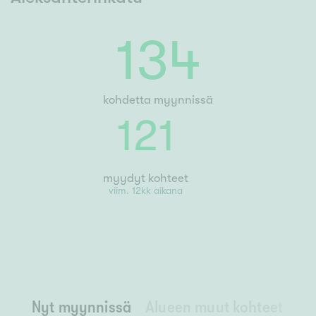
134
kohdetta myynnissä
121
myydyt kohteet
viim. 12kk aikana
Nyt myynnissä
Alueen muut kohteet
Ny