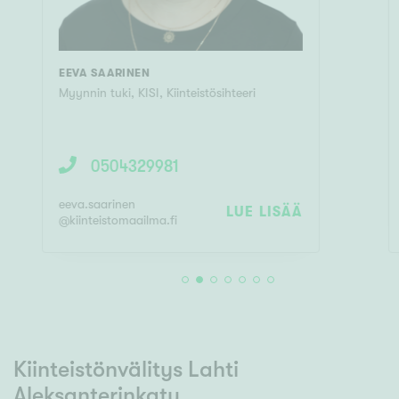
EEVA SAARINEN
Myynnin tuki, KISI
,
Kiinteistösihteeri
0504329981
eeva.saarinen
LUE LISÄÄ
@
kiinteistomaailma.fi
Kiinteistönvälitys Lahti
Aleksanterinkatu