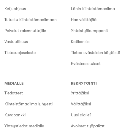
Ketjuohjaus
Lähin Kiinteistömaailma
Tutustu Kiinteistömaailmaan
Hae välittäjää
Palvelut rakennuttajille
Yhteistyökumppanit
Vastuullisuus
Kotikansio
Tietosuojaseloste
Tietoa evästeiden käytöstä
Evästeasetukset
MEDIALLE
REKRYTOINTI
Tiedotteet
Yrittäjäksi
Kiinteistömaailma lyhyesti
Välittäjäksi
Kuvapankki
Uusi alalle?
Yhteystiedot medialle
Avoimet työpaikat