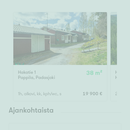
Hakatie 1
38 m²
Herras
Pappila
,
Padasjoki
Herras
1h, alkovi, kk, kph/wc, s
19 900 €
2h, k, s
Ajankohtaista