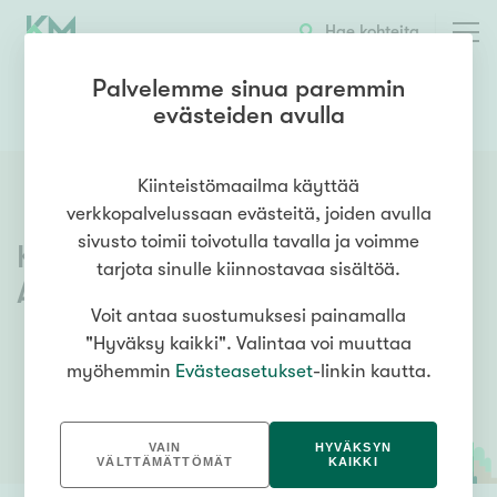
Hae kohteita
Palvelemme sinua paremmin
evästeiden avulla
0504329981
OTA YHTEYTTÄ
Kiinteistömaailma käyttää
verkkopalvelussaan evästeitä, joiden avulla
sivusto toimii toivotulla tavalla ja voimme
Kiinteistömaailma
Lahti
tarjota sinulle kiinnostavaa sisältöä.
Aleksanterinkatu
Voit antaa suostumuksesi painamalla
"Hyväksy kaikki". Valintaa voi muuttaa
myöhemmin
Evästeasetukset
-linkin kautta.
VAIN
HYVÄKSYN
VÄLTTÄMÄTTÖMÄT
KAIKKI