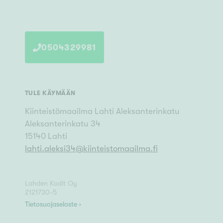
0504329981
TULE KÄYMÄÄN
Kiinteistömaailma
Lahti Aleksanterinkatu
Aleksanterinkatu 34
15140
Lahti
lahti.aleksi34
@
kiinteistomaailma.fi
Lahden Kodit Oy
2121730-5
Tietosuojaseloste ›