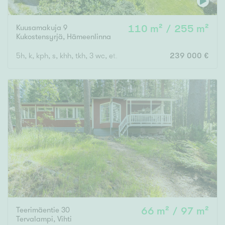
Kuusamakuja 9
110 m² / 255 m²
Kukostensyrjä
,
Hämeenlinna
5h, k, kph, s, khh, tkh, 3 wc, et, parv, vh, 2 var, kylmäkellari, at
239 000 €
Teerimäentie 30
66 m² / 97 m²
Tervalampi
,
Vihti