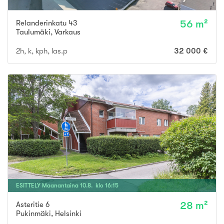
Relanderinkatu 43
56 m²
Taulumäki
,
Varkaus
2h, k, kph, las.p
32 000 €
ESITTELY
Maanantaina
10
.
8
. klo
16
:
15
Asteritie 6
28 m²
Pukinmäki
,
Helsinki