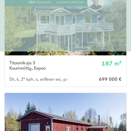
Titaanikuja 3
187 m²
Kuurinniitty
,
Espoo
5h, k, 2* kph, s, erillinen wc, parveke, terassi
699 000 €