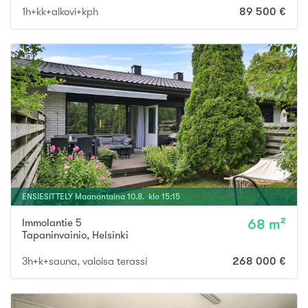
1h+kk+alkovi+kph
89 500 €
ENSIESITTELY
Maanantaina
10
.
8
. klo
15
:
15
Immolantie 5
68 m²
Tapaninvainio
,
Helsinki
3h+k+sauna, valoisa terassi
268 000 €