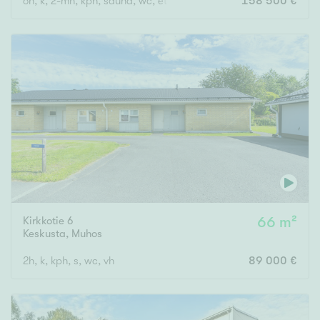
oh, k, 2-mh, kph, sauna, wc, et ... ja avoin parvi, jossa wc
158 500 €
Kirkkotie 6
66 m²
Keskusta
,
Muhos
2h, k, kph, s, wc, vh
89 000 €