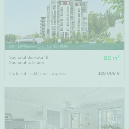
Tyydyttävä
Välttävä
Ominaisuudet
Hissi
ESITTELY
Sunnuntaina
16
.
8
. klo
13
:
45
Järvi- tai merinäköala
Maalämpö
Saunalahdenkatu 18
82 m²
Saunalahti
,
Espoo
Oma ranta
3h, k, kph, s, khh, erill. wc, las. parveke
328 000 €
Oma sauna
Parveke
Senioriasunto