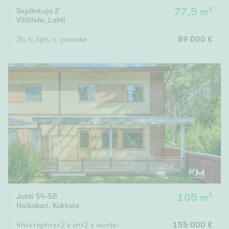
Sepänkuja 2
77,5 m²
Villähde
,
Lahti
3h, k, kph, s, parveke
89 000 €
Jahti 54-58
105 m²
Halkokari
,
Kokkola
4h+k+kph+s+2 x vh+2 x wc+terassi+var
155 000 €