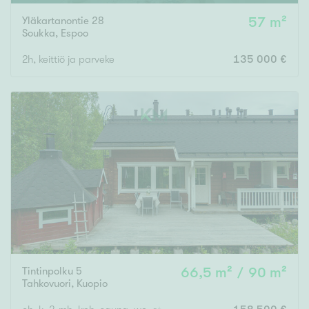
Yläkartanontie 28
57 m²
Soukka
,
Espoo
2h, keittiö ja parveke
135 000 €
Tintinpolku 5
66,5 m² / 90 m²
Tahkovuori
,
Kuopio