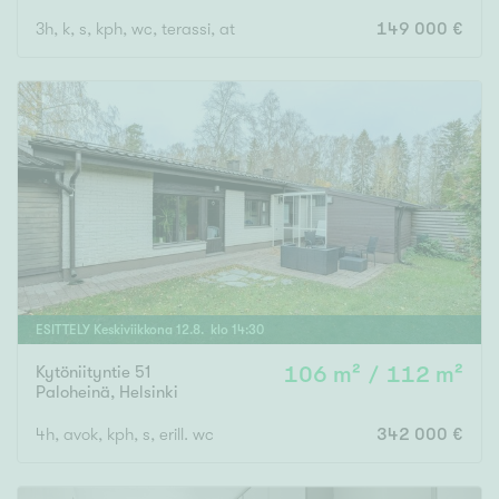
3h, k, s, kph, wc, terassi, at
149 000 €
ESITTELY
Keskiviikkona
12
.
8
. klo
14
:
30
Kytöniityntie 51
106 m² / 112 m²
Paloheinä
,
Helsinki
4h, avok, kph, s, erill. wc
342 000 €