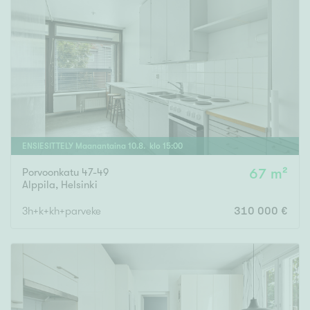
ENSIESITTELY
Maanantaina
10
.
8
. klo
15
:
00
Porvoonkatu 47-49
67 m²
Alppila
,
Helsinki
3h+k+kh+parveke
310 000 €