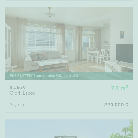
Rakennusvuosi
Uudiskohteet
Vain uudiskohteet
Ei uudiskohteita
ENSIESITTELY
Sunnuntaina
9
.
8
. klo
11
:
00
Iltatie 9
78 m²
Arvokohteet
Olari
,
Espoo
Vain arvokohteet
Ei arvokohteita
3h, k, s
220 000 €
Kunto
Hyvä