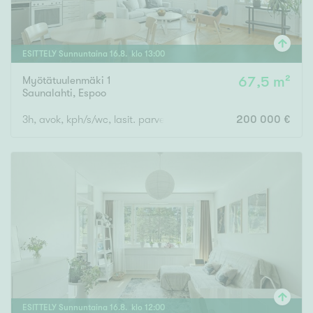
ESITTELY
Sunnuntaina
16
.
8
. klo
13
:
00
Myötätuulenmäki 1
67,5 m²
Saunalahti
,
Espoo
3h, avok, kph/s/wc, lasit. parveke
200 000 €
ESITTELY
Sunnuntaina
16
.
8
. klo
12
:
00