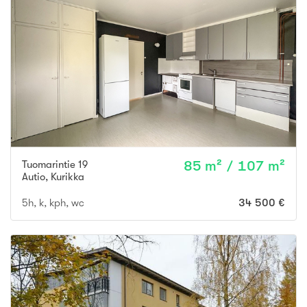
Tuomarintie 19
85 m² / 107 m²
Autio
,
Kurikka
5h, k, kph, wc
34 500 €