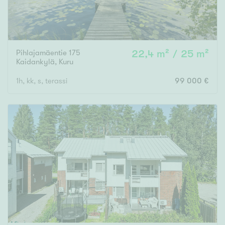
Pihlajamäentie 175
22,4 m² / 25 m²
Kaidankylä
,
Kuru
1h, kk, s, terassi
99 000 €