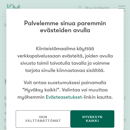
Hae kohteita
Palvelemme sinua paremmin
Myyntikohteet
HAE
evästeiden avulla
Huoneluku
Kiinteistömaailma käyttää
Lisää hakuehtoja
verkkopalvelussaan evästeitä, joiden avulla
1h
2h
3h
4h
5h+
sivusto toimii toivotulla tavalla ja voimme
tarjota sinulle kiinnostavaa sisältöä.
Myytävät asunnot
(
6357
)
Voit antaa suostumuksesi painamalla
Asuntotyyppi
"Hyväksy kaikki". Valintaa voi muuttaa
Kerros-/luhtitalo
myöhemmin
Evästeasetukset
-linkin kautta.
Meiltä löydät myytävät asunnot, oli tarpeesi mikä vain!
Rivitalo/paritalo
Tuhansien kohteiden ja satojen kiinteistönvälittäjien
Omakoti-/erillistalo
verkostomme auttaa sinua kenties elämäsi
VAIN
HYVÄKSYN
tärkeimmässä päätöksessä. Katso alta kaikki myytävät
Maa- tai metsätila
VÄLTTÄMÄTTÖMÄT
KAIKKI
asunnot. Hyödynnä myös kätevää hakutyökaluamme,