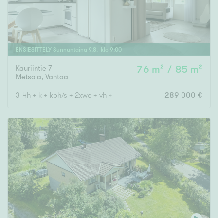
ENSIESITTELY
Sunnuntaina
9
.
8
. klo
9
:
00
Kauriintie 7
76 m² / 85 m²
Metsola
,
Vantaa
3-4h + k + kph/s + 2xwc + vh + var. + terassi markiisilla
289 000 €