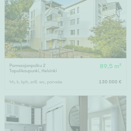
Parmaajanpolku 2
89,5 m²
Tapulikaupunki
,
Helsinki
4h, k, kph, erill. wc, parveke
130 000 €