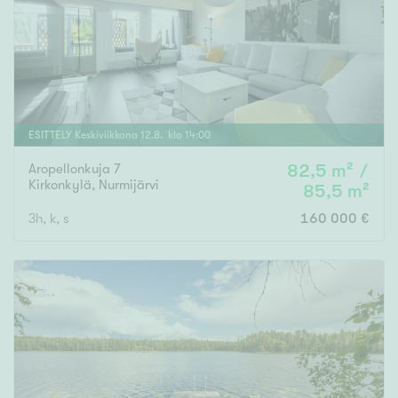
ESITTELY
Keskiviikkona
12
.
8
. klo
14
:
00
Aropellonkuja 7
82,5 m² /
Kirkonkylä
,
Nurmijärvi
85,5 m²
3h, k, s
160 000 €