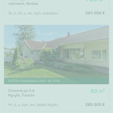
Jokiniemi
,
Vantaa
3h, k, vh, s, wc, kph, autokatos, terassi
329 000 €
ESITTELY
Keskiviikkona
12
.
8
. klo
15
:
30
Oravankuja 6 A
83 m²
Hyrylä
,
Tuusula
4h, k, s, kph, wc, lisäksi käyttöullakolla n. 40 m2 tilaa
285 000 €