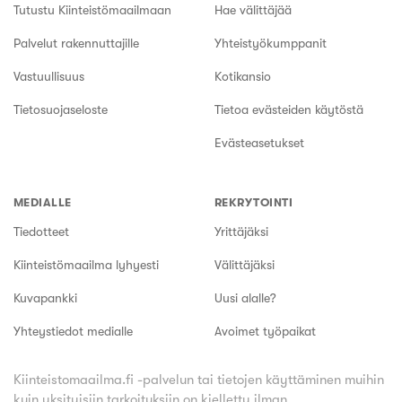
Tutustu Kiinteistömaailmaan
Hae välittäjää
Palvelut rakennuttajille
Yhteistyökumppanit
Vastuullisuus
Kotikansio
Tietosuojaseloste
Tietoa evästeiden käytöstä
Evästeasetukset
MEDIALLE
REKRYTOINTI
Tiedotteet
Yrittäjäksi
Kiinteistömaailma lyhyesti
Välittäjäksi
Kuvapankki
Uusi alalle?
Yhteystiedot medialle
Avoimet työpaikat
Kiinteistomaailma.fi -palvelun tai tietojen käyttäminen muihin
kuin yksityisiin tarkoituksiin on kielletty ilman