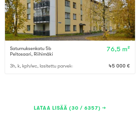
Saturnuksenkatu 5b
76,5 m²
Peltosaari
,
Riihimäki
3h, k, kph/wc, lasitettu parveke
45 000 €
LATAA LISÄÄ (30 / 6357)