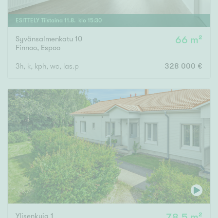
ESITTELY
Tiistaina
11
.
8
. klo
15
:
30
Syvänsalmenkatu 10
66 m²
Finnoo
,
Espoo
3h, k, kph, wc, las.p
328 000 €
Ylisenkuja 1
78,5 m²