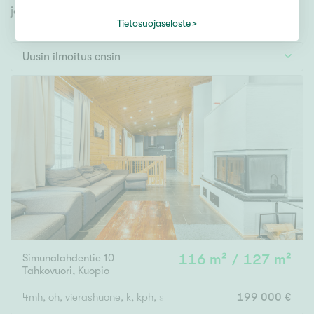
Tontti
jonka avulla löydät omien toiveidesi mukaisen kodin.
Vapaa-ajan asunto
Tietosuojaseloste
Toimitila
Uusin ilmoitus ensin
Autotalli
Muut
Hinta
000
000 €
Pinta-ala
Simunalahdentie 10
116 m² / 127 m²
Asuinpinta-ala
Kokonaispinta-ala
Tahkovuori
,
Kuopio
m²
4mh, oh, vierashuone, k, kph, s, 2 x erillinen wc, terassi/parveke
199 000 €