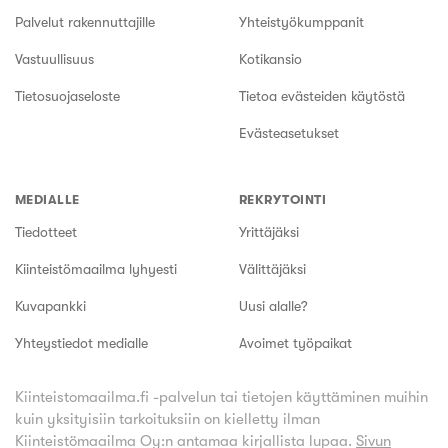
Palvelut rakennuttajille
Yhteistyökumppanit
Vastuullisuus
Kotikansio
Tietosuojaseloste
Tietoa evästeiden käytöstä
Evästeasetukset
MEDIALLE
REKRYTOINTI
Tiedotteet
Yrittäjäksi
Kiinteistömaailma lyhyesti
Välittäjäksi
Kuvapankki
Uusi alalle?
Yhteystiedot medialle
Avoimet työpaikat
Kiinteistomaailma.fi -palvelun tai tietojen käyttäminen muihin
kuin yksityisiin tarkoituksiin on kielletty ilman
Kiinteistömaailma Oy:n antamaa kirjallista lupaa.
Sivun