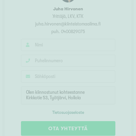
Juha Hirvonen
Yrittäjä
, LKV, KTK
juha.hirvonen@kiinteistomaailma.fi
puh.
0400829075
Tietosuojaseloste
OTA YHTEYTTÄ