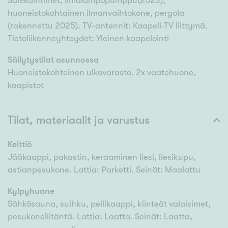
Sälekaihtimet, ilmalämpöpumppu(2023),
huoneistokohtainen ilmanvaihtokone, pergola
(rakennettu 2025). TV-antennit: Kaapeli-TV liittymä.
Tietoliikenneyhteydet: Yleinen kaapelointi
Säilytystilat asunnossa
Huoneistokohteinen ulkovarasto, 2x vaatehuone,
kaapistot
Tilat, materiaalit ja varustus
Keittiö
Jääkaappi, pakastin, keraaminen liesi, liesikupu,
astianpesukone. Lattia: Parketti. Seinät: Maalattu
Kylpyhuone
Sähkösauna, suihku, peilikaappi, kiinteät valaisimet,
pesukoneliitäntä. Lattia: Laatta. Seinät: Laatta,