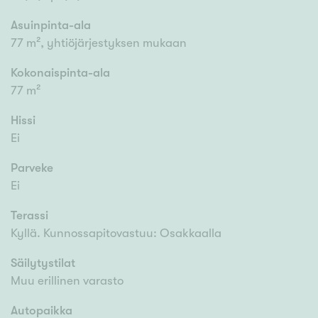
Asuinpinta-ala
77 m², yhtiöjärjestyksen mukaan
Kokonaispinta-ala
77 m²
Hissi
Ei
Parveke
Ei
Terassi
Kyllä. Kunnossapitovastuu: Osakkaalla
Säilytystilat
Muu erillinen varasto
Autopaikka