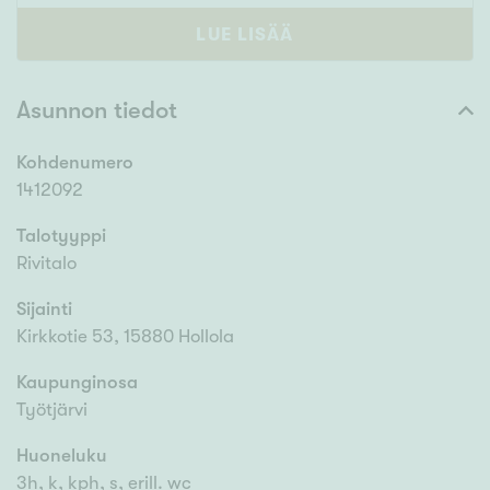
LUE LISÄÄ
Asunnon tiedot
Kohdenumero
1412092
Talotyyppi
Rivitalo
Sijainti
Kirkkotie 53, 15880 Hollola
Kaupunginosa
Työtjärvi
Huoneluku
3h, k, kph, s, erill. wc