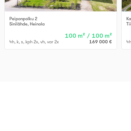
Peiponpolku 2
Ka
Sinilähde
,
Heinola
Ti
100 m² / 100 m²
4h, k, s, kph 2x, vh, var 2x
169 000 €
4h