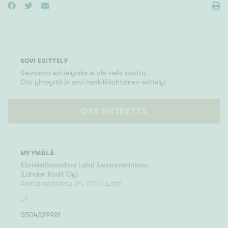
SOVI ESITTELY
Seuraava esittelyaika ei ole vielä sovittu.
Ota yhteyttä ja sovi henkilökohtainen esittely!
OTA YHTEYTTÄ
MYYMÄLÄ
Kiinteistömaailma
Lahti Aleksanterinkatu
(
Lahden Kodit Oy
)
Aleksanterinkatu 34
,
15140
Lahti
0504329981