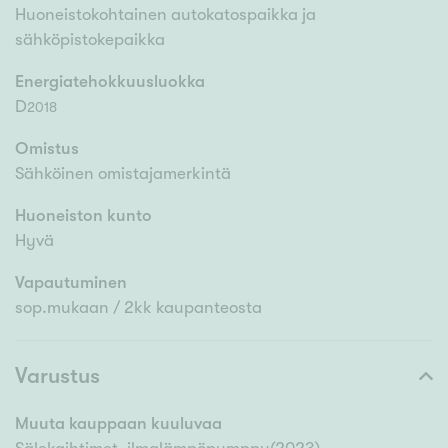
Huoneistokohtainen autokatospaikka ja
sähköpistokepaikka
Energiatehokkuusluokka
D
2018
Omistus
Sähköinen omistajamerkintä
Huoneiston kunto
Hyvä
Vapautuminen
sop.mukaan / 2kk kaupanteosta
Varustus
Muuta kauppaan kuuluvaa