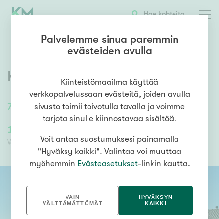
OTA YHTEYTTÄ
ESITTELY
KOHTEEN TIEDOT
Hae kohteita
Palvelemme sinua paremmin
evästeiden avulla
Kirkkotie 53
,
Työtjärvi
,
Hollola
Kiinteistömaailma käyttää
verkkopalvelussaan evästeitä, joiden avulla
77
m²
/
77
m²
3h, k, kph, s, erill. wc
sivusto toimii toivotulla tavalla ja voimme
tarjota sinulle kiinnostavaa sisältöä.
159 800,00 €
159 800,00 €
Voit antaa suostumuksesi painamalla
Velaton hinta
Myyntihinta
"Hyväksy kaikki". Valintaa voi muuttaa
myöhemmin
Evästeasetukset
-linkin kautta.
VAIN
HYVÄKSYN
VÄLTTÄMÄTTÖMÄT
KAIKKI