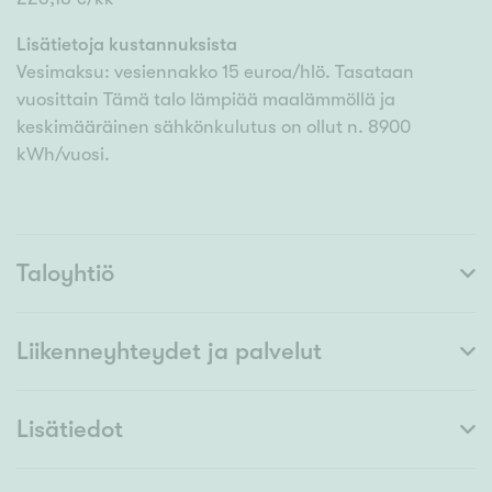
Lisätietoja kustannuksista
Vesimaksu: vesiennakko 15 euroa/hlö. Tasataan
vuosittain Tämä talo lämpiää maalämmöllä ja
keskimääräinen sähkönkulutus on ollut n. 8900
kWh/vuosi.
Taloyhtiö
Liikenneyhteydet ja palvelut
Lisätiedot