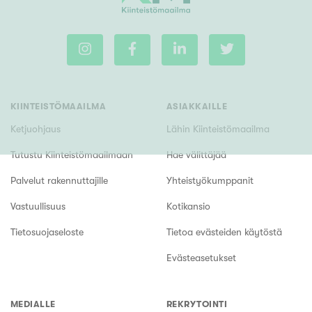
KIINTEISTÖMAAILMA
ASIAKKAILLE
Ketjuohjaus
Lähin Kiinteistömaailma
Tutustu Kiinteistömaailmaan
Hae välittäjää
Palvelut rakennuttajille
Yhteistyökumppanit
Vastuullisuus
Kotikansio
Tietosuojaseloste
Tietoa evästeiden käytöstä
Evästeasetukset
MEDIALLE
REKRYTOINTI