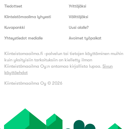
Tiedotteet
Yrittäjäksi
Kiinteistömaailma lyhyesti
Välittäjäksi
Kuvapankki
Uusi alalle?
Yhteystiedot medialle
Avoimet työpaikat
Kiinteistomaailma.fi -palvelun tai tietojen käyttäminen muihin
kuin yksityisiin tarkoituksiin on kielletty ilman
Kiinteistömaailma Oy:n antamaa kirjallista lupaa.
Sivun
käyttöehdot
Kiinteistömaailma Oy ©
2026