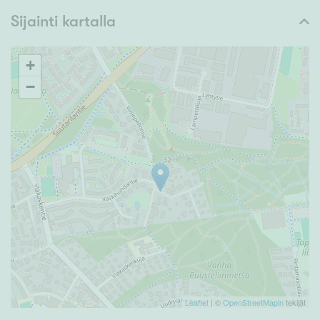
Sijainti kartalla
+
−
Leaflet
| ©
OpenStreetMapin
tekijät