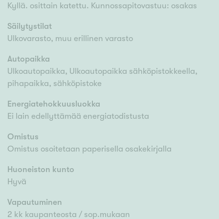
Kyllä. osittain katettu. Kunnossapitovastuu: osakas
Säilytystilat
Ulkovarasto, muu erillinen varasto
Autopaikka
Ulkoautopaikka, Ulkoautopaikka sähköpistokkeella,
pihapaikka, sähköpistoke
Energiatehokkuusluokka
Ei lain edellyttämää energiatodistusta
Omistus
Omistus osoitetaan paperisella osakekirjalla
Huoneiston kunto
Hyvä
Vapautuminen
2 kk kaupanteosta / sop.mukaan