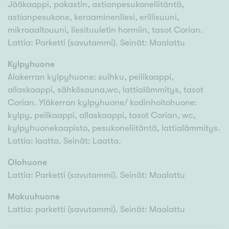
Jääkaappi, pakastin, astianpesukoneliitäntä,
astianpesukone, keraaminenliesi, erillisuuni,
mikroaaltouuni, liesituuletin hormiin, tasot Corian.
Lattia: Parketti (savutammi). Seinät: Maalattu
Kylpyhuone
Alakerran kylpyhuone: suihku, peilikaappi,
allaskaappi, sähkösauna,wc, lattialämmitys, tasot
Corian. Yläkerran kylpyhuone/ kodinhoitohuone:
kylpy, peilkaappi, allaskaappi, tasot Corian, wc,
kylpyhuonekaapisto, pesukoneliitäntä, lattialämmitys.
Lattia: laatta. Seinät: Laatta.
Olohuone
Lattia: Parketti (savutammi). Seinät: Maalattu
Makuuhuone
Lattia: parketti (savutammi). Seinät: Maalattu