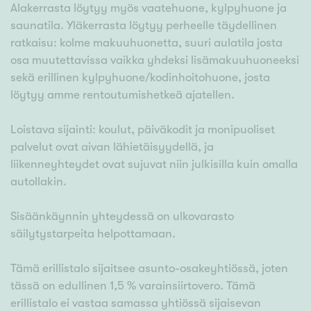
Alakerrasta löytyy myös vaatehuone, kylpyhuone ja
saunatila. Yläkerrasta löytyy perheelle täydellinen
ratkaisu: kolme makuuhuonetta, suuri aulatila josta
osa muutettavissa vaikka yhdeksi lisämakuuhuoneeksi
sekä erillinen kylpyhuone/kodinhoitohuone, josta
löytyy amme rentoutumishetkeä ajatellen.
Loistava sijainti: koulut, päiväkodit ja monipuoliset
palvelut ovat aivan lähietäisyydellä, ja
liikenneyhteydet ovat sujuvat niin julkisilla kuin omalla
autollakin.
Sisäänkäynnin yhteydessä on ulkovarasto
säilytystarpeita helpottamaan.
Tämä erillistalo sijaitsee asunto-osakeyhtiössä, joten
tässä on edullinen 1,5 % varainsiirtovero. Tämä
erillistalo ei vastaa samassa yhtiössä sijaisevan