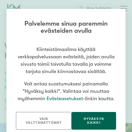
OTA YHTEYTTÄ
ESITTELY
KOHTEEN TIEDOT
Hae kohteita
Palvelemme sinua paremmin
evästeiden avulla
Vaskihuhdantie 14
,
Suutarila
,
Kiinteistömaailma käyttää
Helsinki
verkkopalvelussaan evästeitä, joiden avulla
sivusto toimii toivotulla tavalla ja voimme
tarjota sinulle kiinnostavaa sisältöä.
122,6
m²
/
122,6
m²
3 mh, oh, k, kph, s, kph/khh,
Voit antaa suostumuksesi painamalla
käyttöullakko,ulkovarasto
"Hyväksy kaikki". Valintaa voi muuttaa
myöhemmin
Evästeasetukset
-linkin kautta.
519 000,00 €
519 000,00 €
Velaton hinta
Myyntihinta
VAIN
HYVÄKSYN
VÄLTTÄMÄTTÖMÄT
KAIKKI