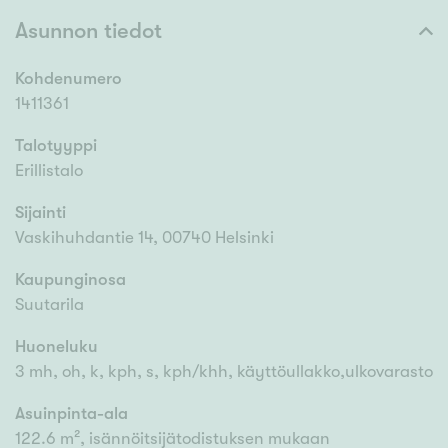
Asunnon tiedot
Kohdenumero
1411361
Talotyyppi
Erillistalo
Sijainti
Vaskihuhdantie 14, 00740 Helsinki
Kaupunginosa
Suutarila
Huoneluku
3 mh, oh, k, kph, s, kph/khh, käyttöullakko,ulkovarasto
Asuinpinta-ala
122.6 m², isännöitsijätodistuksen mukaan