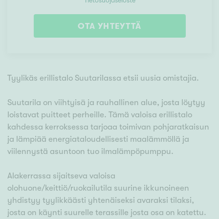
Tietosuojaseloste
OTA YHTEYTTÄ
Tyylikäs erillistalo Suutarilassa etsii uusia omistajia.
Suutarila on viihtyisä ja rauhallinen alue, josta löytyy
loistavat puitteet perheille. Tämä valoisa erillistalo
kahdessa kerroksessa tarjoaa toimivan pohjaratkaisun
ja lämpiää energiataloudellisesti maalämmöllä ja
viilennystä asuntoon tuo ilmalämpöpumppu.
Alakerrassa sijaitseva valoisa
olohuone/keittiö/ruokailutila suurine ikkunoineen
yhdistyy tyylikkäästi yhtenäiseksi avaraksi tilaksi,
josta on käynti suurelle terassille josta osa on katettu.