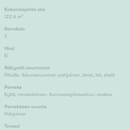
Kokonaispinta-ala
122.6 m²
Kerroksia
2
Hissi
Ei
Näkymät asunnosta
Pihalle. Ikkunasuunnat: pohjoinen, länsi, itä, etelä
Parveke
Kyllä, ranskalainen. Kunnossapitovastuu: osakas
Parvekkeen suunta
Pohjoinen
Terassi