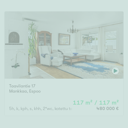
Taavilantie 17
Mankkaa
,
Espoo
117 m² / 117 m²
5h, k, kph, s, khh, 2*wc, katettu terassi, 5h
480 000 €