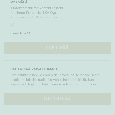
MYYMÄLÄ
Kiinteistömaailma
Vantaa Leinelä
(
Uusimaa Properties LKV Oy
)
Primavera 6 B
,
01340
Vantaa
0442375961
LUE LISÄÄ
HAE LAINAA VAIVATTOMASTI
Hae asuntolainaa jo ennen asuntokaupoille lähtöä. Näin
tiedät, millaisella budjetilla voit tehdä päätöksiä, kun
sopiva koti löytyy. Hakeminen ei sido sinua mihinkään.
HAE LAINAA