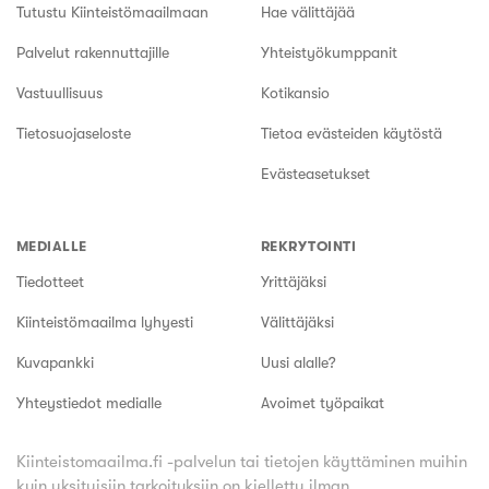
Tutustu Kiinteistömaailmaan
Hae välittäjää
Palvelut rakennuttajille
Yhteistyökumppanit
Vastuullisuus
Kotikansio
Tietosuojaseloste
Tietoa evästeiden käytöstä
Evästeasetukset
MEDIALLE
REKRYTOINTI
Tiedotteet
Yrittäjäksi
Kiinteistömaailma lyhyesti
Välittäjäksi
Kuvapankki
Uusi alalle?
Yhteystiedot medialle
Avoimet työpaikat
Kiinteistomaailma.fi -palvelun tai tietojen käyttäminen muihin
kuin yksityisiin tarkoituksiin on kielletty ilman