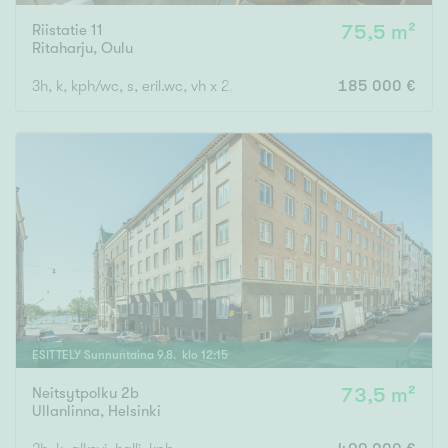
Riistatie 11
75,5 m²
Ritaharju
,
Oulu
3h, k, kph/wc, s, eril.wc, vh x 2, var., lasitettu parveke
185 000 €
ESITTELY
Sunnuntaina
9
.
8
. klo
12
:
15
Neitsytpolku 2b
73,5 m²
Ullanlinna
,
Helsinki