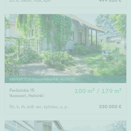
2h, k, alkovi, halli, kph
499 000 €
ENSIESITTELY
Sunnuntaina
9
.
8
. klo
10
:
00
Peräsintie 15
100 m² / 179 m²
Vuosaari
,
Helsinki
5h, k, rh, erill. wc, kph/wc, s, pesut., ph, varasto ja askh/teknine
330 000 €