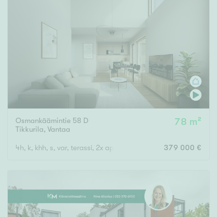
Osmankäämintie 58 D
78 m²
Tikkurila
,
Vantaa
4h, k, khh, s, var, terassi, 2x ap
379 000 €