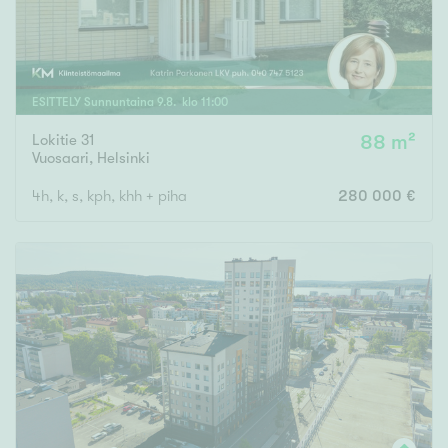
ESITTELY
Sunnuntaina
9
.
8
. klo
11
:
00
Lokitie 31
88 m²
Vuosaari
,
Helsinki
4h, k, s, kph, khh + piha
280 000 €