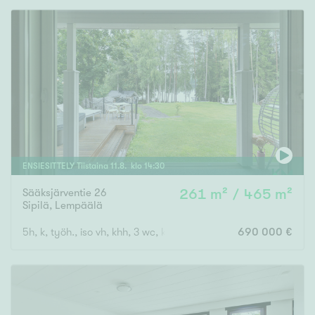
ENSIESITTELY
Tiistaina
11
.
8
. klo
14
:
30
Sääksjärventie 26
261 m² / 465 m²
Sipilä
,
Lempäälä
5h, k, työh., iso vh, khh, 3 wc, kph, s, iso autotalli, var., pihasa
690 000 €