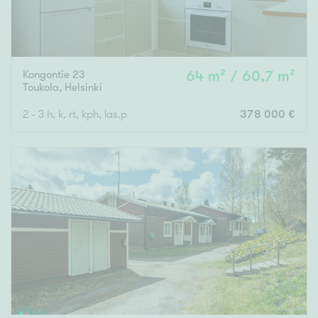
Kongontie 23
64 m² / 60,7 m²
Toukola
,
Helsinki
2 - 3 h, k, rt, kph, las.p
378 000 €