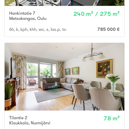
Hankintatie 7
240 m² / 275 m²
Metsokangas
,
Oulu
6h, k, kph, khh, wc, s, las.p, terassi + autotalli
785 000 €
Tilantie 2
78 m²
Klaukkala
,
Nurmijärvi