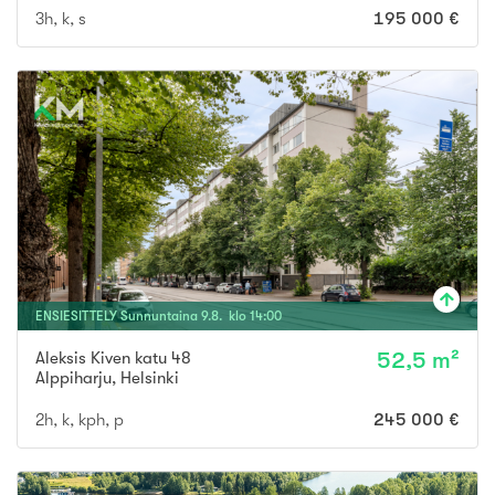
3h, k, s
195 000 €
ENSIESITTELY
Sunnuntaina
9
.
8
. klo
14
:
00
Aleksis Kiven katu 48
52,5 m²
Alppiharju
,
Helsinki
2h, k, kph, p
245 000 €