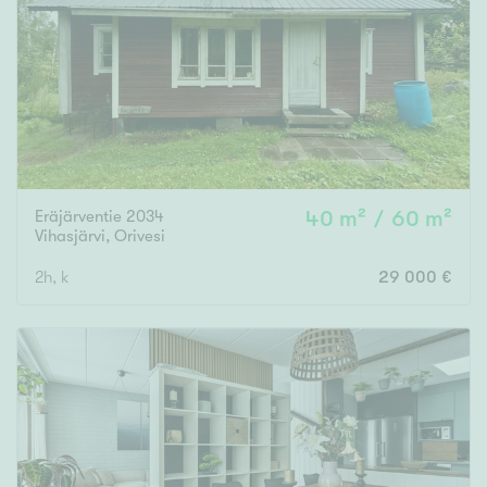
Tyydyttävä
Välttävä
Ominaisuudet
Hissi
Järvi- tai merinäköala
Maalämpö
Eräjärventie 2034
40 m² / 60 m²
Vihasjärvi
,
Orivesi
Oma ranta
2h, k
29 000 €
Oma sauna
Parveke
Senioriasunto