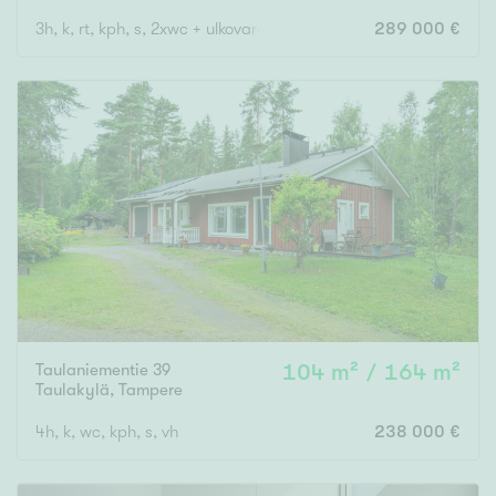
3h, k, rt, kph, s, 2xwc + ulkovarasto ja piha
289 000 €
Taulaniementie 39
104 m² / 164 m²
Taulakylä
,
Tampere
4h, k, wc, kph, s, vh
238 000 €