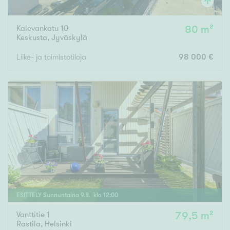
Kalevankatu 10
80 m²
Keskusta
,
Jyväskylä
Liike- ja toimistotiloja
98 000 €
ESITTELY
Sunnuntaina
9
.
8
. klo
12
:
00
Vanttitie 1
79,5 m²
Rastila
,
Helsinki