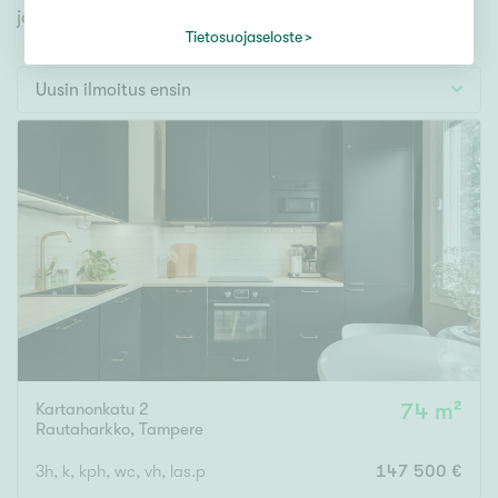
Tontti
jonka avulla löydät omien toiveidesi mukaisen kodin.
Vapaa-ajan asunto
Tietosuojaseloste
Toimitila
Uusin ilmoitus ensin
Autotalli
Muut
Hinta
000
000 €
Pinta-ala
Kartanonkatu 2
74 m²
Asuinpinta-ala
Kokonaispinta-ala
Rautaharkko
,
Tampere
m²
3h, k, kph, wc, vh, las.p
147 500 €