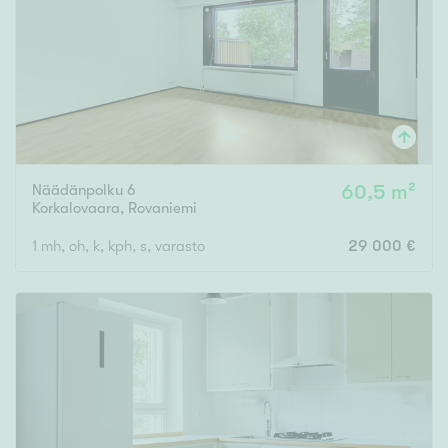
Näädänpolku 6
60,5 m²
Korkalovaara
,
Rovaniemi
1 mh, oh, k, kph, s, varasto
29 000 €