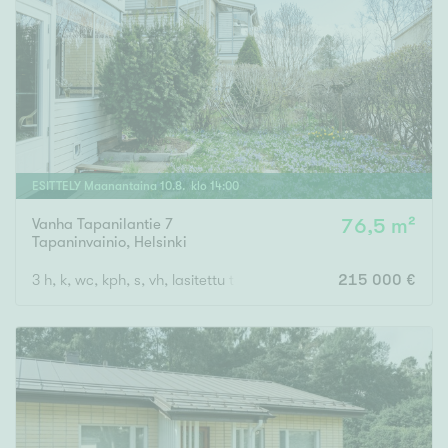
ESITTELY
Maanantaina
10
.
8
. klo
14
:
00
Vanha Tapanilantie 7
76,5 m²
Tapaninvainio
,
Helsinki
3 h, k, wc, kph, s, vh, lasitettu terassi, piha
215 000 €