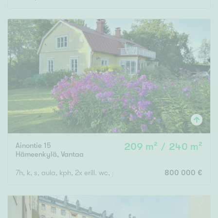
Ainontie 15
209 m² / 240 m²
Hämeenkylä
,
Vantaa
7h, k, s, aula, kph, 2x erill. wc, parveke, lasikuisti
800 000 €