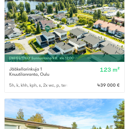
ENSIESITTELY
Sunnuntaina
9
.
8
. klo
12
:
00
Jääkellarinkuja 1
123 m²
Knuutilanranta
,
Oulu
5h, k, khh, kph, s, 2x wc, p, terassi
439 000 €