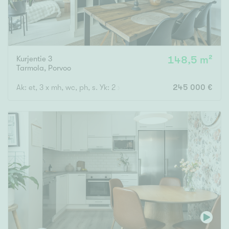
Kurjentie 3
148,5 m²
Tarmola
,
Porvoo
Ak: et, 3 x mh, wc, ph, s. Yk: 2 x mh, oh, rt, k, kph, parv.
245 000 €