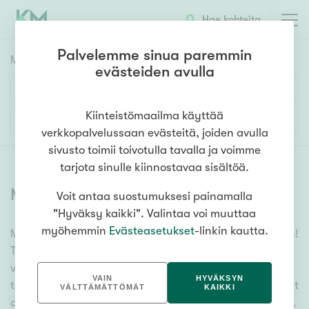
Hae kohteita
Palvelemme sinua paremmin
Myyntikohteet
HAE
evästeiden avulla
Huoneluku
Kiinteistömaailma käyttää
Lisää hakuehtoja
verkkopalvelussaan evästeitä, joiden avulla
1h
2h
3h
4h
5h+
sivusto toimii toivotulla tavalla ja voimme
tarjota sinulle kiinnostavaa sisältöä.
Myytävät asunnot
(
6379
)
Voit antaa suostumuksesi painamalla
Asuntotyyppi
"Hyväksy kaikki". Valintaa voi muuttaa
Kerros-/luhtitalo
myöhemmin
Evästeasetukset
-linkin kautta.
Meiltä löydät myytävät asunnot, oli tarpeesi mikä vain!
Rivitalo/paritalo
Tuhansien kohteiden ja satojen kiinteistönvälittäjien
Omakoti-/erillistalo
verkostomme auttaa sinua kenties elämäsi
VAIN
HYVÄKSYN
tärkeimmässä päätöksessä. Katso alta kaikki myytävät
Maa- tai metsätila
VÄLTTÄMÄTTÖMÄT
KAIKKI
asunnot. Hyödynnä myös kätevää hakutyökaluamme,