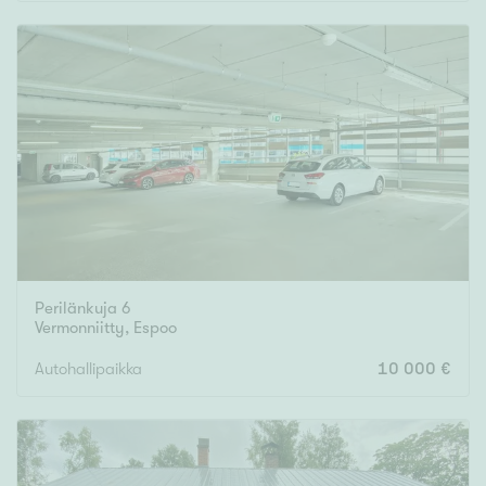
Rakennusvuosi
Uudiskohteet
Vain uudiskohteet
Ei uudiskohteita
Perilänkuja 6
Arvokohteet
Vermonniitty
,
Espoo
Vain arvokohteet
Ei arvokohteita
Autohallipaikka
10 000 €
Kunto
Hyvä