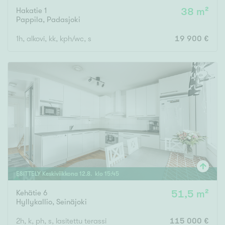
Hakatie 1
38 m²
Pappila
,
Padasjoki
1h, alkovi, kk, kph/wc, s
19 900 €
ESITTELY
Keskiviikkona
12
.
8
. klo
15
:
45
Kehätie 6
51,5 m²
Hyllykallio
,
Seinäjoki
2h, k, ph, s, lasitettu terassi
115 000 €