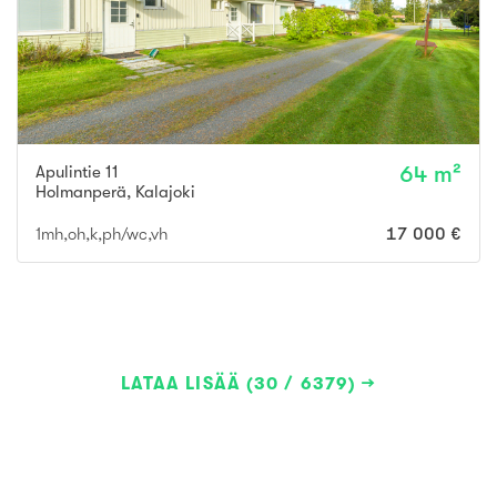
Apulintie 11
64 m²
Holmanperä
,
Kalajoki
1mh,oh,k,ph/wc,vh
17 000 €
LATAA LISÄÄ (30 / 6379)