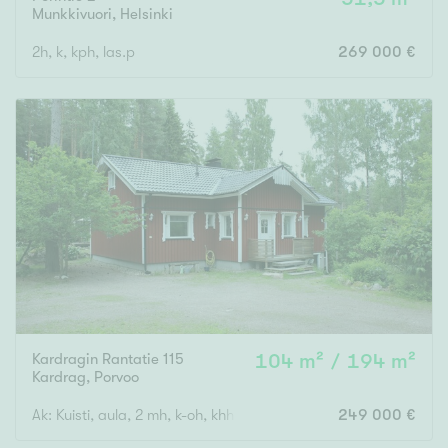
Munkkivuori
,
Helsinki
2h, k, kph, las.p
269 000 €
Kardragin Rantatie 115
104 m² / 194 m²
Kardrag
,
Porvoo
Ak: Kuisti, aula, 2 mh, k-oh, khh, wc, ph, s. Yk: Aula, 2 mh.
249 000 €