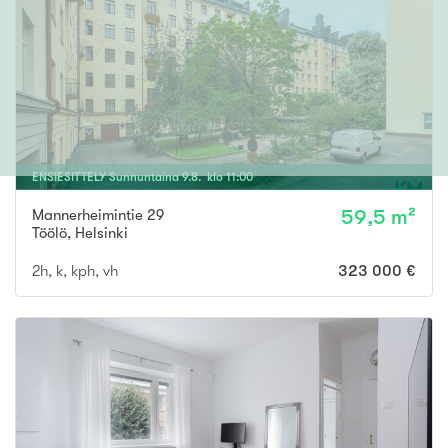
ENSIESITTELY
Sunnuntaina
9
.
8
. klo
11
:
00
Mannerheimintie 29
59,5 m²
Töölö
,
Helsinki
2h, k, kph, vh
323 000 €