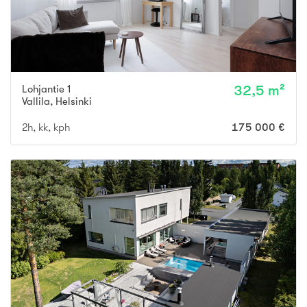
Lohjantie 1
32,5 m²
Vallila
,
Helsinki
2h, kk, kph
175 000 €