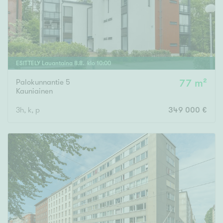
ESITTELY
Lauantaina
8
.
8
. klo
10
:
00
Palokunnantie 5
77 m²
Kauniainen
3h, k, p
349 000 €