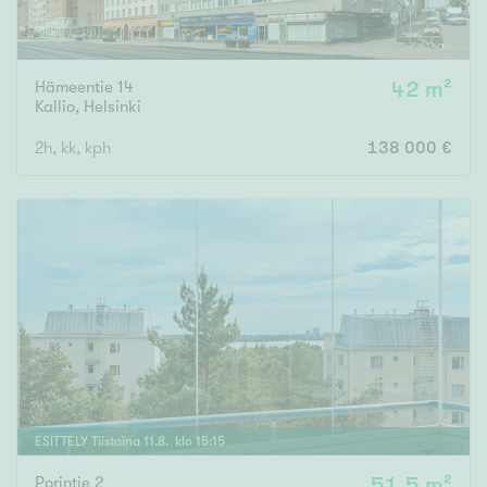
Hämeentie 14
42 m²
Kallio
,
Helsinki
2h, kk, kph
138 000 €
ESITTELY
Tiistaina
11
.
8
. klo
15
:
15
Porintie 2
51,5 m²