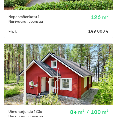
Nepenmäenkatu 1
126 m²
Niinivaara
,
Joensuu
4h, k
149 000 €
Uimaharjuntie 1236
84 m² / 100 m²
Uimaharju
,
Joensuu