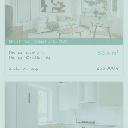
ENSIESITTELY
Tiistaina
11
.
8
. klo
13
:
30
Niemenmäentie 10
53,4 m²
Niemenmäki
,
Helsinki
2h, k, kph, las.p
255 000 €