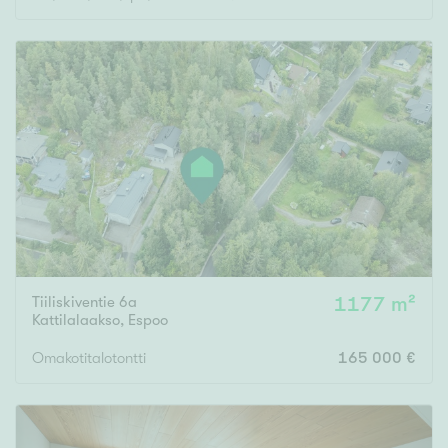
Rakennusvuosi
Uudiskohteet
Vain uudiskohteet
Ei uudiskohteita
Arvokohteet
Tiiliskiventie 6a
1177 m²
Kattilalaakso
,
Espoo
Vain arvokohteet
Ei arvokohteita
Omakotitalotontti
165 000 €
Kunto
Hyvä