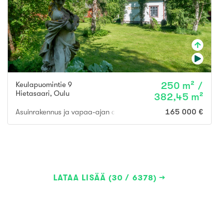
Keulapuomintie 9
250 m² /
Hietasaari
,
Oulu
382,45 m²
Asuinrakennus ja vapaa-ajan asuinrakennukset ja talousrakenn
165 000 €
LATAA LISÄÄ (30 / 6378)