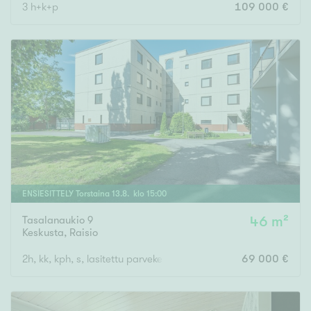
3 h+k+p
109 000 €
ENSIESITTELY
Torstaina
13
.
8
. klo
15
:
00
Tasalanaukio 9
46 m²
Keskusta
,
Raisio
2h, kk, kph, s, lasitettu parveke
69 000 €