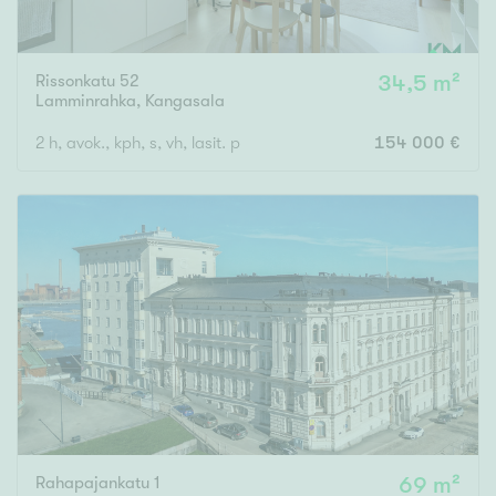
Rissonkatu 52
34,5 m²
Lamminrahka
,
Kangasala
2 h, avok., kph, s, vh, lasit. p
154 000 €
Rahapajankatu 1
69 m²