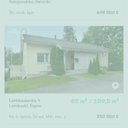
Katajanokka
,
Helsinki
3h, avok, kph
698 000 €
Lehtikaskentie 4
85 m² / 109,5 m²
Latokaski
,
Espoo
4k, k, kph/s, 2x wc, khh, var., parveke, terassi- ja piha-alue
350 000 €