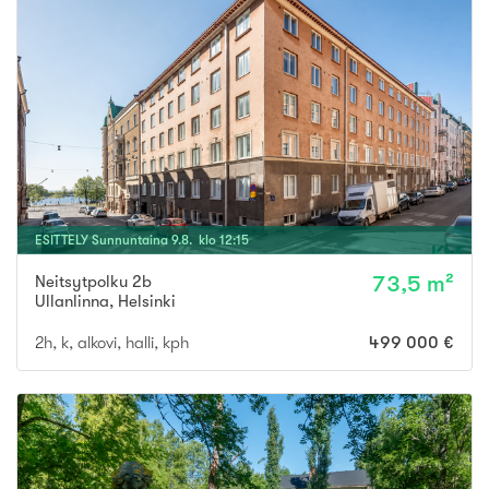
ESITTELY
Sunnuntaina
9
.
8
. klo
12
:
15
Neitsytpolku 2b
73,5 m²
Ullanlinna
,
Helsinki
2h, k, alkovi, halli, kph
499 000 €