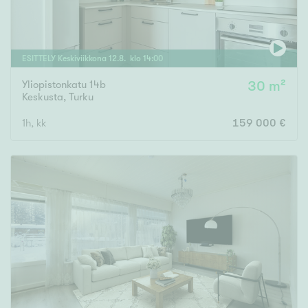
ESITTELY
Keskiviikkona
12
.
8
. klo
14
:
00
Yliopistonkatu 14b
30 m²
Keskusta
,
Turku
1h, kk
159 000 €