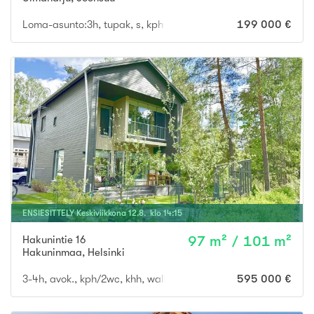
Loma-asunto:3h, tupak, s, kph+wc, parvihuone, aula
199 000 €
ENSIESITTELY
Keskiviikkona
12
.
8
. klo
14
:
15
Hakunintie 16
97 m² / 101 m²
Hakuninmaa
,
Helsinki
3-4h, avok., kph/2wc, khh, walk-in vaatehuone, sisävsto + lasit
595 000 €