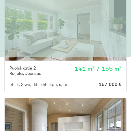
Puolukkatie 2
141 m² / 155 m²
Reijola
,
Joensuu
5h, k, 2 wc, tkh, khh, kph, s, autokatos kahdelle autolle
157 000 €