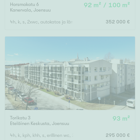
Horsmakatu 6
92 m² / 100 m²
Kanervala
,
Joensuu
4h, k, s, 2xwc, autokatos ja lämmin varasto
352 000 €
Torikatu 3
93 m²
Eteläinen Keskusta
,
Joensuu
4h, k, kph, khh, s, erillinen wc, 2 vaatehuonetta ( yj. 4+k+s)
295 000 €