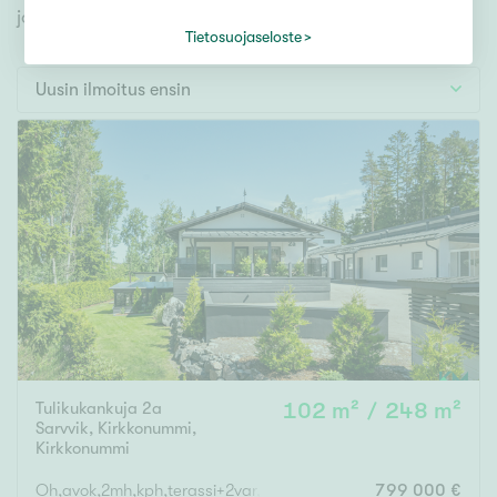
Tontti
jonka avulla löydät omien toiveidesi mukaisen kodin.
Vapaa-ajan asunto
Tietosuojaseloste
Toimitila
Uusin ilmoitus ensin
Autotalli
Muut
Hinta
000
000 €
Pinta-ala
Tulikukankuja 2a
102 m² / 248 m²
Asuinpinta-ala
Kokonaispinta-ala
Sarvvik, Kirkkonummi
,
Kirkkonummi
m²
Oh,avok,2mh,kph,terassi+2var,saunaos,khh,vh,erill.wc,tekn.tila,
799 000 €