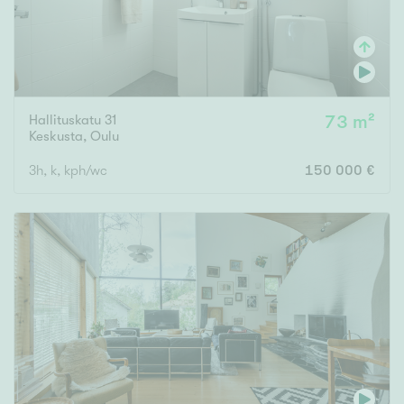
Hallituskatu 31
73 m²
Keskusta
,
Oulu
3h, k, kph/wc
150 000 €