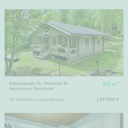
Kalliomäentie 4b, Päntöntie 3b
52 m²
Heinävaara
,
Kontiolahti
3h, suihkutila+saunarakennus, varastot
129 000 €