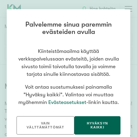
Hae kohteita
Palvelemme sinua paremmin
Myyntikohteet
HAE
evästeiden avulla
Huoneluku
Kiinteistömaailma käyttää
Lisää hakuehtoja
verkkopalvelussaan evästeitä, joiden avulla
1h
2h
3h
4h
5h+
sivusto toimii toivotulla tavalla ja voimme
tarjota sinulle kiinnostavaa sisältöä.
Myytävät asunnot
(
6378
)
Voit antaa suostumuksesi painamalla
Asuntotyyppi
"Hyväksy kaikki". Valintaa voi muuttaa
Kerros-/luhtitalo
myöhemmin
Evästeasetukset
-linkin kautta.
Meiltä löydät myytävät asunnot, oli tarpeesi mikä vain!
Rivitalo/paritalo
Tuhansien kohteiden ja satojen kiinteistönvälittäjien
Omakoti-/erillistalo
verkostomme auttaa sinua kenties elämäsi
VAIN
HYVÄKSYN
tärkeimmässä päätöksessä. Katso alta kaikki myytävät
Maa- tai metsätila
VÄLTTÄMÄTTÖMÄT
KAIKKI
asunnot. Hyödynnä myös kätevää hakutyökaluamme,