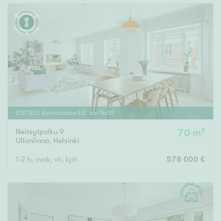
ESITTELY
Sunnuntaina
9
.
8
. klo
14
:
00
Neitsytpolku 9
70 m²
Ullanlinna
,
Helsinki
1-2 h, avok, vh, kph
578 000 €