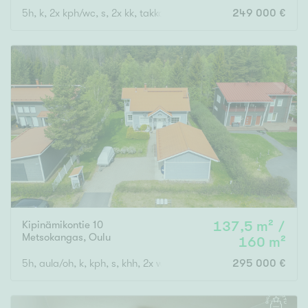
5h, k, 2x kph/wc, s, 2x kk, takkah., vh, var., at
249 000 €
Kipinämikontie 10
137,5 m² /
Metsokangas
,
Oulu
160 m²
5h, aula/oh, k, kph, s, khh, 2x wc, ter., parv., vh, var, ak
295 000 €