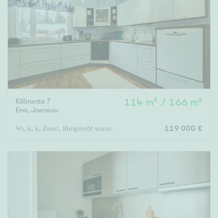
Köliranta 7
114 m² / 166 m²
Eno
,
Joensuu
4h, k, s, 2xwc, lämpimät varastot, autokatos kahdelle autolle
119 000 €