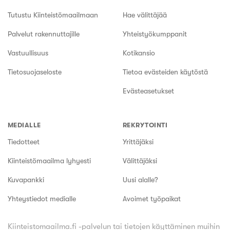
Tutustu Kiinteistömaailmaan
Hae välittäjää
Palvelut rakennuttajille
Yhteistyökumppanit
Vastuullisuus
Kotikansio
Tietosuojaseloste
Tietoa evästeiden käytöstä
Evästeasetukset
MEDIALLE
REKRYTOINTI
Tiedotteet
Yrittäjäksi
Kiinteistömaailma lyhyesti
Välittäjäksi
Kuvapankki
Uusi alalle?
Yhteystiedot medialle
Avoimet työpaikat
Kiinteistomaailma.fi -palvelun tai tietojen käyttäminen muihin