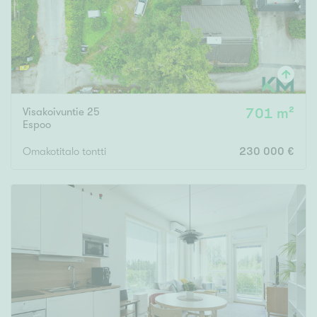
Visakoivuntie 25
701 m²
Espoo
Omakotitalo tontti
230 000 €