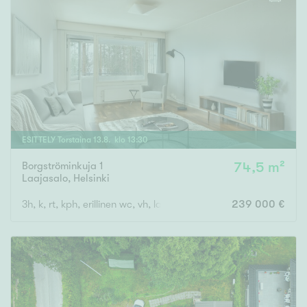
ESITTELY
Torstaina
13
.
8
. klo
13
:
30
Borgströminkuja 1
74,5 m²
Laajasalo
,
Helsinki
3h, k, rt, kph, erillinen wc, vh, lasitettu parveke
239 000 €