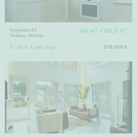
Kongontie 23
64 m² / 60,7 m²
Toukola
,
Helsinki
2 - 3 h, k, rt, kph, las.p
378 000 €