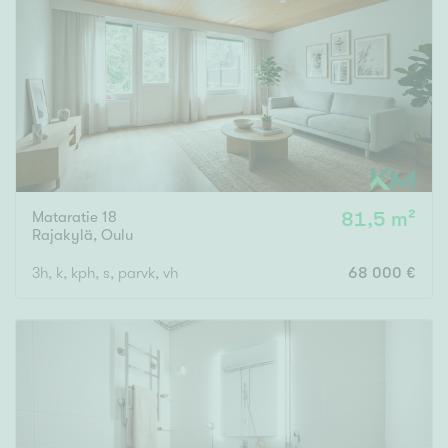
Tyydyttävä
Välttävä
Ominaisuudet
Hissi
Järvi- tai merinäköala
Maalämpö
Mataratie 18
81,5 m²
Oma ranta
Rajakylä
,
Oulu
Oma sauna
3h, k, kph, s, parvk, vh
68 000 €
Parveke
Senioriasunto