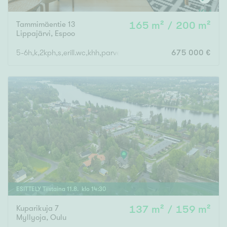
Tammimäentie 13
165 m² / 200 m²
Lippajärvi
,
Espoo
5-6h,k,2kph,s,erill.wc,khh,parveke,terassi+varasto 35m2
675 000 €
ESITTELY
Tiistaina
11
.
8
. klo
14
:
30
Kuparikuja 7
137 m² / 159 m²
Myllyoja
,
Oulu