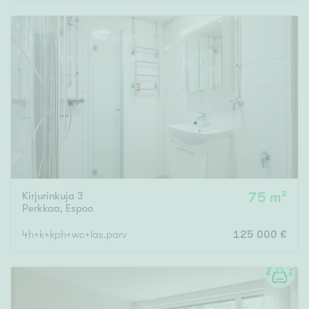
Rakennusvuosi
Uudiskohteet
Vain uudiskohteet
Ei uudiskohteita
Kirjurinkuja 3
75 m²
Arvokohteet
Perkkaa
,
Espoo
Vain arvokohteet
Ei arvokohteita
4h+k+kph+wc+las.parv
125 000 €
Kunto
Hyvä