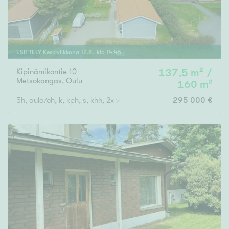
ESITTELY
Keskiviikkona
12
.
8
. klo
14
:
45
Kipinämikontie 10
137,5 m² /
Metsokangas
,
Oulu
160 m²
5h, aula/oh, k, kph, s, khh, 2x wc, ter., parv., vh, var, ak
295 000 €