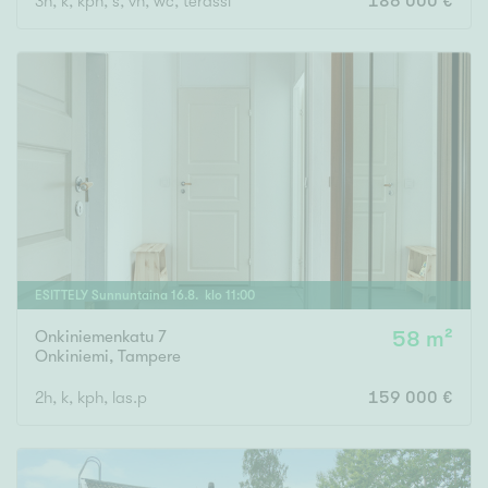
3h, k, kph, s, vh, wc, terassi
186 000 €
ESITTELY
Sunnuntaina
16
.
8
. klo
11
:
00
Onkiniemenkatu 7
58 m²
Onkiniemi
,
Tampere
2h, k, kph, las.p
159 000 €