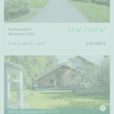
Hankasentie 1
77 m² / 117 m²
Mustasuo
,
Oulu
3-4h, k, kph*2, s, vh*3
119 000 €
ESITTELY
Sunnuntaina
16
.
8
. klo
11
:
00