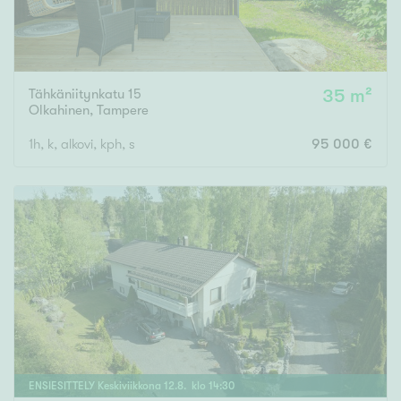
Tähkäniitynkatu 15
35 m²
Olkahinen
,
Tampere
1h, k, alkovi, kph, s
95 000 €
ENSIESITTELY
Keskiviikkona
12
.
8
. klo
14
:
30