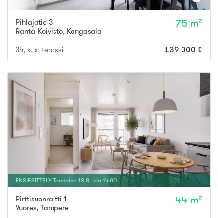
Pihlajatie 3
75 m²
Ranta-Koivisto
,
Kangasala
3h, k, s, terassi
139 000 €
ENSIESITTELY
Torstaina
13
.
8
. klo
14
:
00
Pirttisuonraitti 1
44 m²
Vuores
,
Tampere