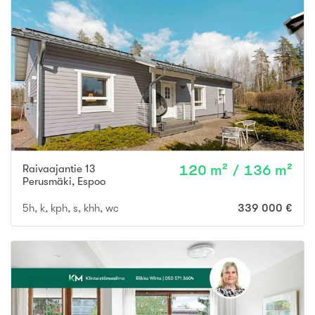
Raivaajantie 13
120 m² / 136 m²
Perusmäki
,
Espoo
5h, k, kph, s, khh, wc
339 000 €