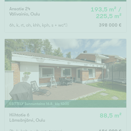
Ansatie 24
193,5 m² /
Välivainio
,
Oulu
225,5 m²
6h, k, rt, oh, khh, kph, s + wc*3 + pihasauna tuvalla + at
398 000 €
ESITTELY
Sunnuntaina
16
.
8
. klo
10
:
00
Hiihtotie 6
88,5 m²
Lämsänjärvi
,
Oulu