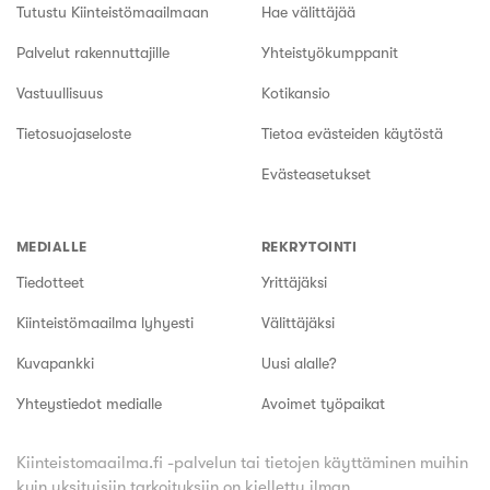
Tutustu Kiinteistömaailmaan
Hae välittäjää
Palvelut rakennuttajille
Yhteistyökumppanit
Vastuullisuus
Kotikansio
Tietosuojaseloste
Tietoa evästeiden käytöstä
Evästeasetukset
MEDIALLE
REKRYTOINTI
Tiedotteet
Yrittäjäksi
Kiinteistömaailma lyhyesti
Välittäjäksi
Kuvapankki
Uusi alalle?
Yhteystiedot medialle
Avoimet työpaikat
Kiinteistomaailma.fi -palvelun tai tietojen käyttäminen muihin
kuin yksityisiin tarkoituksiin on kielletty ilman