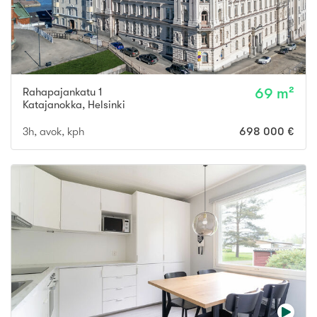
Rahapajankatu 1
69 m²
Katajanokka
,
Helsinki
3h, avok, kph
698 000 €