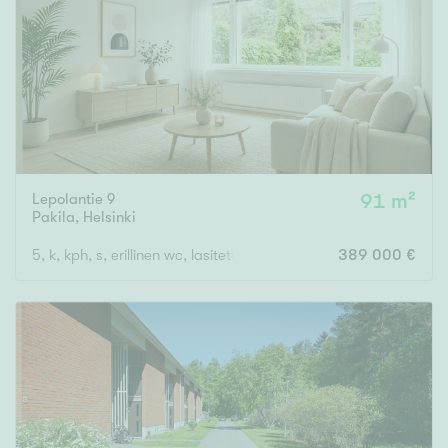
Tyydyttävä
Välttävä
Ominaisuudet
Hissi
Järvi- tai merinäköala
Maalämpö
Lepolantie 9
91 m²
Pakila
,
Helsinki
Oma ranta
5, k, kph, s, erillinen wc, lasitettu parveke, piha, autotalli
389 000 €
Oma sauna
Parveke
Senioriasunto