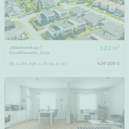
Jääkellarinkuja 1
123 m²
Knuutilanranta
,
Oulu
5h, k, khh, kph, s, 2x wc, p, terassi
439 000 €