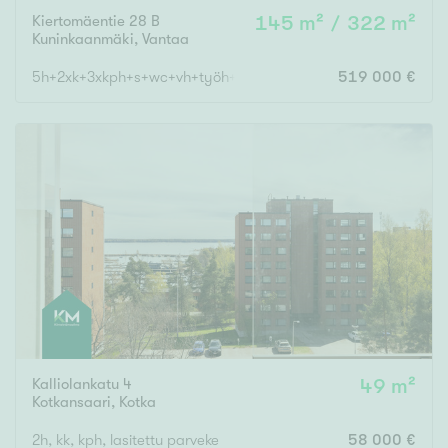
Kiertomäentie 28 B
145 m² / 322 m²
Kuninkaanmäki
,
Vantaa
5h+2xk+3xkph+s+wc+vh+työh+khh+2xvarastoh.+autotalli
519 000 €
Kalliolankatu 4
49 m²
Kotkansaari
,
Kotka
2h, kk, kph, lasitettu parveke
58 000 €