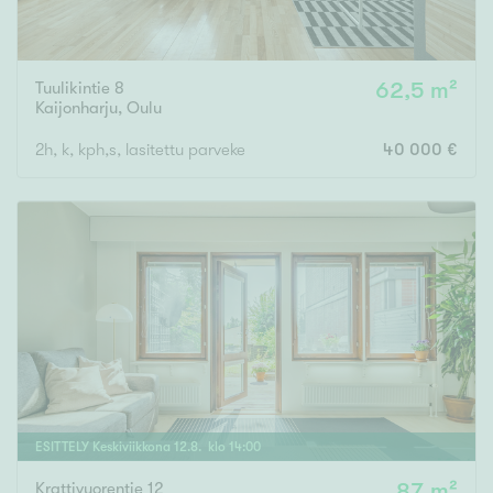
Tuulikintie 8
62,5 m²
Kaijonharju
,
Oulu
2h, k, kph,s, lasitettu parveke
40 000 €
ESITTELY
Keskiviikkona
12
.
8
. klo
14
:
00
Krattivuorentie 12
87 m²