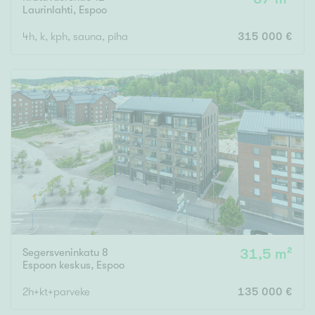
Laurinlahti
,
Espoo
4h, k, kph, sauna, piha
315 000 €
Segersveninkatu 8
31,5 m²
Espoon keskus
,
Espoo
2h+kt+parveke
135 000 €