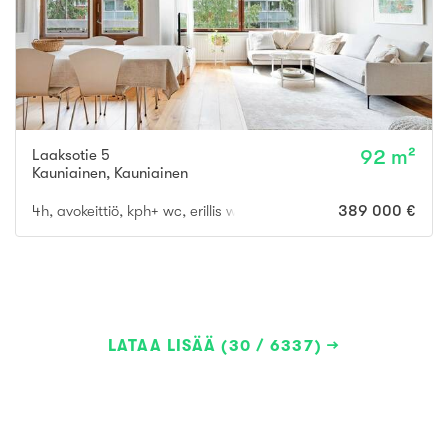
Laaksotie 5
92 m²
Kauniainen
,
Kauniainen
4h, avokeittiö, kph+ wc, erillis wc, khh, lasitettu parveke,
389 000 €
LATAA LISÄÄ (30 / 6337)