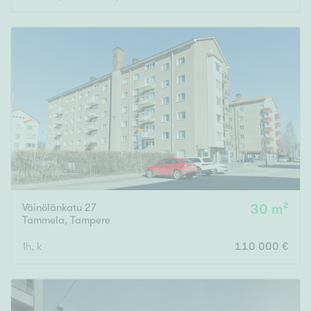
Väinölänkatu 27
30 m²
Tammela
,
Tampere
1h, k
110 000 €