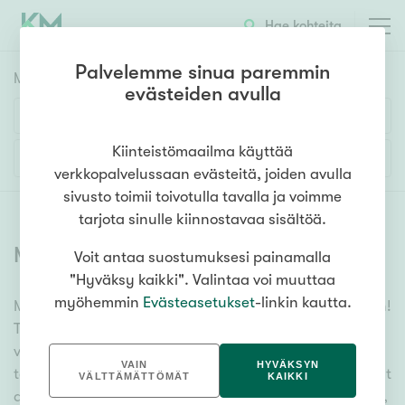
Hae kohteita
Palvelemme sinua paremmin
Myyntikohteet
HAE
evästeiden avulla
Huoneluku
Kiinteistömaailma käyttää
Lisää hakuehtoja
verkkopalvelussaan evästeitä, joiden avulla
1h
2h
3h
4h
5h+
sivusto toimii toivotulla tavalla ja voimme
tarjota sinulle kiinnostavaa sisältöä.
Myytävät asunnot
(
6337
)
Voit antaa suostumuksesi painamalla
Asuntotyyppi
"Hyväksy kaikki". Valintaa voi muuttaa
Kerros-/luhtitalo
myöhemmin
Evästeasetukset
-linkin kautta.
Meiltä löydät myytävät asunnot, oli tarpeesi mikä vain!
Rivitalo/paritalo
Tuhansien kohteiden ja satojen kiinteistönvälittäjien
Omakoti-/erillistalo
verkostomme auttaa sinua kenties elämäsi
VAIN
HYVÄKSYN
tärkeimmässä päätöksessä. Katso alta kaikki myytävät
Maa- tai metsätila
VÄLTTÄMÄTTÖMÄT
KAIKKI
asunnot. Hyödynnä myös kätevää hakutyökaluamme,