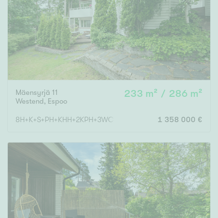
Mäensyrjä 11
233 m² / 286 m²
Westend
,
Espoo
8H+K+S+PH+KHH+2KPH+3WC+AUTOTALLI+VAR
1 358 000 €