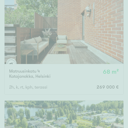
Matruusinkatu 4
68 m²
Katajanokka
,
Helsinki
2h, k, rt, kph, terassi
269 000 €