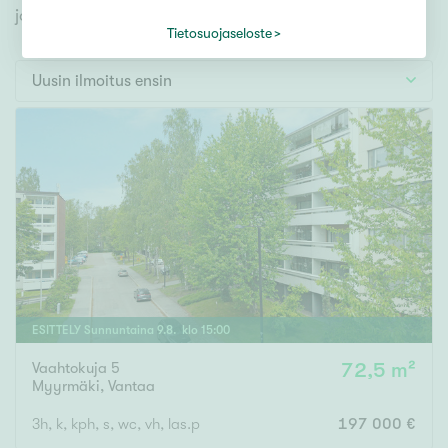
Tontti
jonka avulla löydät omien toiveidesi mukaisen kodin.
Vapaa-ajan asunto
Tietosuojaseloste
Toimitila
Uusin ilmoitus ensin
Autotalli
Muut
Hinta
000
000 €
Pinta-ala
ESITTELY
Sunnuntaina
9
.
8
. klo
15
:
00
Vaahtokuja 5
72,5 m²
Asuinpinta-ala
Kokonaispinta-ala
Myyrmäki
,
Vantaa
m²
3h, k, kph, s, wc, vh, las.p
197 000 €