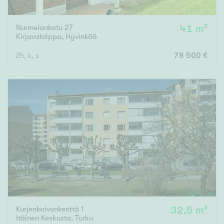
Nurmelankatu 27
41 m²
Kirjavatolppa
,
Hyvinkää
2h, k, s
78 500 €
Kurjenkaivonkenttä 1
32,5 m²
Itäinen Keskusta
,
Turku