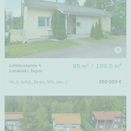
Lehtikaskentie 4
85 m² / 109,5 m²
Latokaski
,
Espoo
4k, k, kph/s, 2x wc, khh, var., parveke, terassi- ja piha-alue
350 000 €