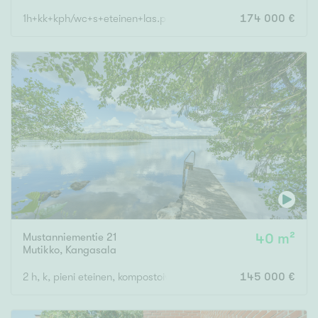
1h+kk+kph/wc+s+eteinen+las.parveke
174 000 €
Mustanniementie 21
40 m²
Mutikko
,
Kangasala
2 h, k, pieni eteinen, kompostoiva sisä-wc
145 000 €