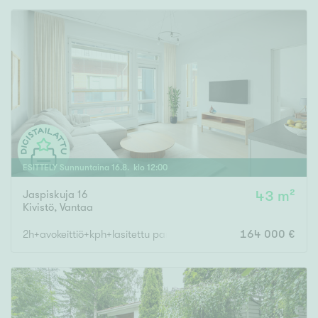
ESITTELY
Sunnuntaina
16
.
8
. klo
12
:
00
Jaspiskuja 16
43 m²
Kivistö
,
Vantaa
2h+avokeittiö+kph+lasitettu parv., OMA TONTTI
164 000 €