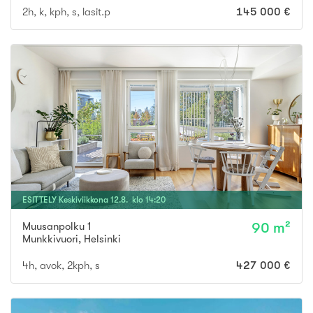
2h, k, kph, s, lasit.p
145 000 €
ESITTELY
Keskiviikkona
12
.
8
. klo
14
:
20
Muusanpolku 1
90 m²
Munkkivuori
,
Helsinki
4h, avok, 2kph, s
427 000 €