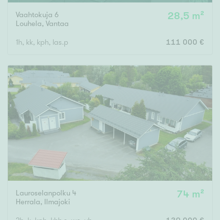
Vaahtokuja 6
28,5 m²
Louhela
,
Vantaa
1h, kk, kph, las.p
111 000 €
Lauroselanpolku 4
74 m²
Herrala
,
Ilmajoki