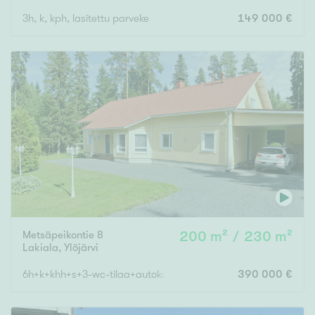
3h, k, kph, lasitettu parveke
149 000 €
Metsäpeikontie 8
200 m² / 230 m²
Lakiala
,
Ylöjärvi
6h+k+khh+s+3-wc-tilaa+autokatos-varasto/työtila
390 000 €