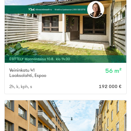
ESITTELY
Maanantaina
10
.
8
. klo
14
:
30
Veininkatu 41
56 m²
Laaksolahti
,
Espoo
2h, k, kph, s
192 000 €