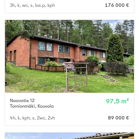
3h, k, wc, s, las.p, kph
176 000 €
Naavatie 12
97,5 m²
Tornionmäki
,
Kouvola
4h, k, kph, s, 2wc, 2vh
89 000 €