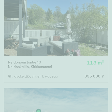
Neidonpuistontie 10
113 m²
Neidonkallio
,
Kirkkonummi
4h, avokeittiö, vh, erill. wc, saunaos., parveke ja terassipiha
335 000 €