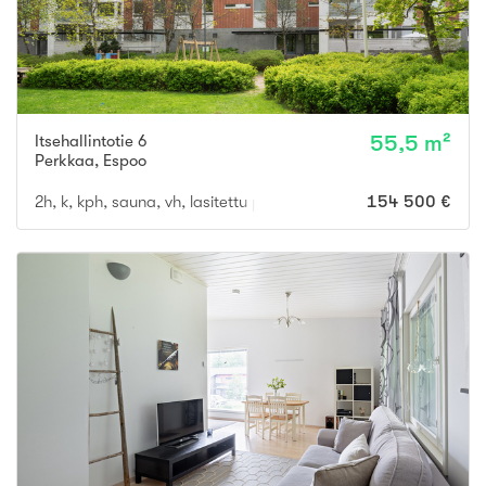
Itsehallintotie 6
55,5 m²
Perkkaa
,
Espoo
2h, k, kph, sauna, vh, lasitettu parveke
154 500 €