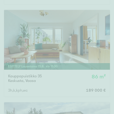
ESITTELY
Lauantaina
15
.
8
. klo
11
:
30
Kauppapuistikko 35
86 m²
Keskusta
,
Vaasa
3h,k,kph,wc
189 000 €