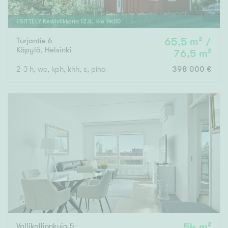
ESITTELY
Keskiviikkona
12
.
8
. klo
14
:
00
Turjantie 6
65,5 m² /
Käpylä
,
Helsinki
76,5 m²
2-3 h, wc, kph, khh, s, piha
398 000 €
Vallikallionkuja 5
54 m²