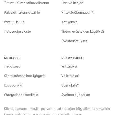
Tutustu Kiinteistömaailmaan
Hae välittäjää
Palvelut rakennuttajille
Yhteistyökumppanit
Vastuullisuus
Kotikansio
Tietosuojaseloste
Tietoa evästeiden käytöstä
Evästeasetukset
MEDIALLE
REKRYTOINTI
Tiedotteet
Yrittäjäksi
Kiinteistömaailma lyhyesti
Välittäjäksi
Kuvapankki
Uusi alalle?
Yhteystiedot medialle
Avoimet työpaikat
Kiinteistomaailma.fi -palvelun tai tietojen käyttäminen muihin
kuin yksityisiin tarkoituksiin on kielletty ilman