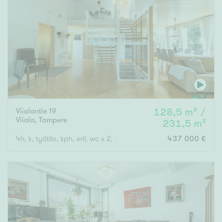
Viialantie 19
128,5 m² /
Viiala
,
Tampere
231,5 m²
4h, k, työtila, kph, eril. wc x 2, pesuh., s, takkah., khh, vh x 2, v
437 000 €