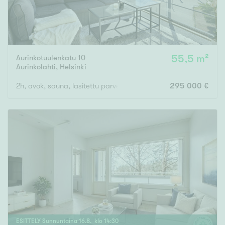
Aurinkotuulenkatu 10
55,5 m²
Aurinkolahti
,
Helsinki
2h, avok, sauna, lasitettu parveke
295 000 €
ESITTELY
Sunnuntaina
16
.
8
. klo
14
:
30