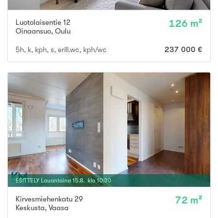
Luotolaisentie 12
126 m²
Oinaansuo
,
Oulu
5h, k, kph, s, erill.wc, kph/wc
237 000 €
ESITTELY
Lauantaina
15
.
8
. klo
10
:
30
Kirvesmiehenkatu 29
72 m²
Keskusta
,
Vaasa