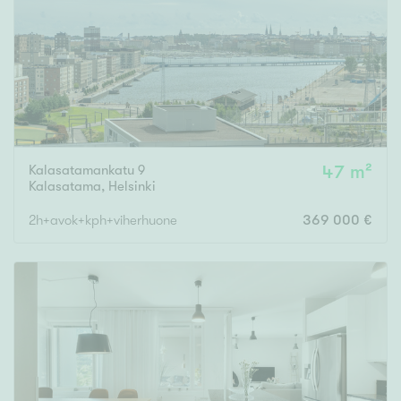
Kalasatamankatu 9
47 m²
Kalasatama
,
Helsinki
2h+avok+kph+viherhuone
369 000 €