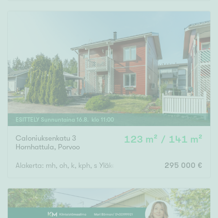
Rakennusvuosi
Uudiskohteet
Vain uudiskohteet
Ei uudiskohteita
ESITTELY
Sunnuntaina
16
.
8
. klo
11
:
00
Caloniuksenkatu 3
123 m² / 141 m²
Arvokohteet
Hornhattula
,
Porvoo
Vain arvokohteet
Ei arvokohteita
Alakerta: mh, oh, k, kph, s Yläkerta: 3 mh, tilava aula, kph, vh, 
295 000 €
Kunto
Hyvä