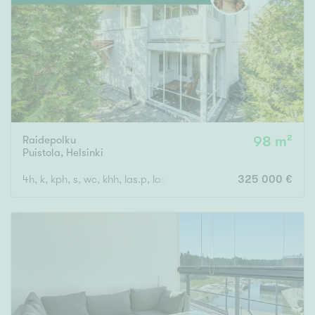
Tyydyttävä
Välttävä
Ominaisuudet
Hissi
Järvi- tai merinäköala
Maalämpö
Raidepolku
98 m²
Puistola
,
Helsinki
Oma ranta
4h, k, kph, s, wc, khh, las.p, las.ter, var, piha
325 000 €
Oma sauna
Parveke
Senioriasunto