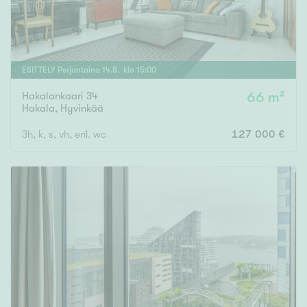
ESITTELY
Perjantaina
14
.
8
. klo
15
:
00
Hakalankaari 34
66 m²
Hakala
,
Hyvinkää
3h, k, s, vh, eril. wc
127 000 €