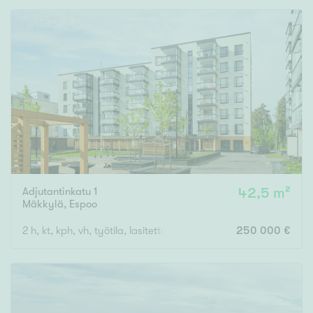
Adjutantinkatu 1
42,5 m²
Mäkkylä
,
Espoo
2 h, kt, kph, vh, työtila, lasitettu parveke
250 000 €