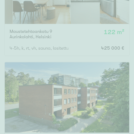
Maustetehtaankatu 9
122 m²
Aurinkolahti
,
Helsinki
4-5h, k, rt, vh, sauna, lasitettu parveke
425 000 €