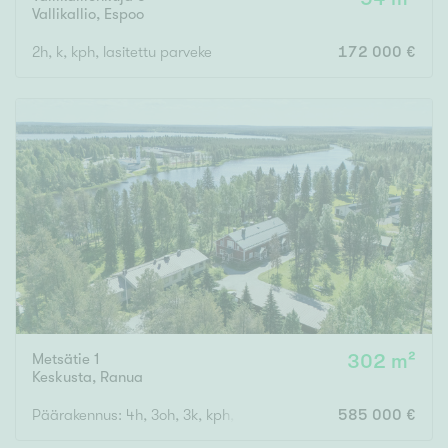
Vallikallio
,
Espoo
2h, k, kph, lasitettu parveke
172 000 €
Metsätie 1
302 m²
Keskusta
,
Ranua
Päärakennus: 4h, 3oh, 3k, kph, 3wc, 2vh (kaikki rakennukset y
585 000 €