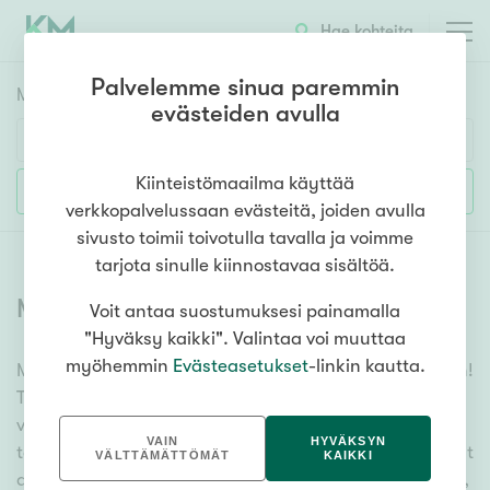
Hae kohteita
Palvelemme sinua paremmin
Myyntikohteet
HAE
evästeiden avulla
Huoneluku
Kiinteistömaailma käyttää
Lisää hakuehtoja
verkkopalvelussaan evästeitä, joiden avulla
1h
2h
3h
4h
5h+
sivusto toimii toivotulla tavalla ja voimme
tarjota sinulle kiinnostavaa sisältöä.
Myytävät asunnot
(
6312
)
Voit antaa suostumuksesi painamalla
Asuntotyyppi
"Hyväksy kaikki". Valintaa voi muuttaa
Kerros-/luhtitalo
myöhemmin
Evästeasetukset
-linkin kautta.
Meiltä löydät myytävät asunnot, oli tarpeesi mikä vain!
Rivitalo/paritalo
Tuhansien kohteiden ja satojen kiinteistönvälittäjien
Omakoti-/erillistalo
verkostomme auttaa sinua kenties elämäsi
VAIN
HYVÄKSYN
tärkeimmässä päätöksessä. Katso alta kaikki myytävät
Maa- tai metsätila
VÄLTTÄMÄTTÖMÄT
KAIKKI
asunnot. Hyödynnä myös kätevää hakutyökaluamme,