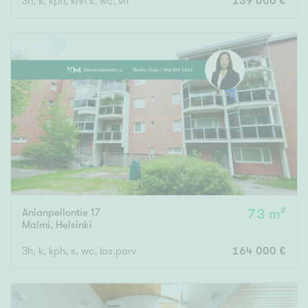
3h, k, kph, khh s, wc, vh
139 000 €
Anianpellontie 17
73 m²
Malmi
,
Helsinki
3h, k, kph, s, wc, las.parv
164 000 €