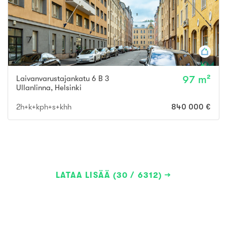
Laivanvarustajankatu 6 B 3
97 m²
Ullanlinna
,
Helsinki
2h+k+kph+s+khh
840 000 €
LATAA LISÄÄ (30 / 6312)