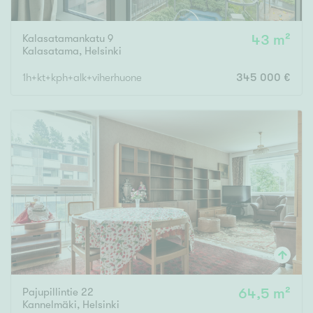
Kalasatamankatu 9
43 m²
Kalasatama
,
Helsinki
1h+kt+kph+alk+viherhuone
345 000 €
Pajupillintie 22
64,5 m²
Kannelmäki
,
Helsinki