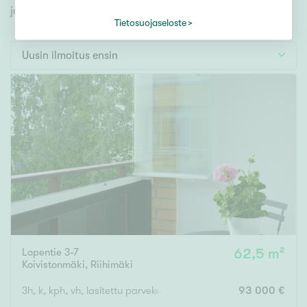
Tontti
jonka avulla löydät omien toiveidesi mukaisen kodin.
Vapaa-ajan asunto
Tietosuojaseloste
Toimitila
Uusin ilmoitus ensin
Autotalli
Muut
Hinta
000
000 €
Pinta-ala
Lopentie 3-7
62,5 m²
Asuinpinta-ala
Kokonaispinta-ala
Koivistonmäki
,
Riihimäki
m²
3h, k, kph, vh, lasitettu parveke
93 000 €