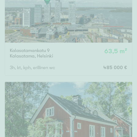
Kalasatamankatu 9
63,5 m²
Kalasatama
,
Helsinki
3h, kt, kph, erillinen wc
485 000 €