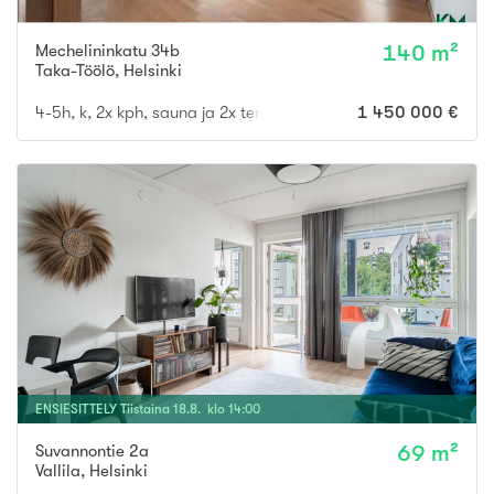
Mechelininkatu 34b
140 m²
Taka-Töölö
,
Helsinki
4-5h, k, 2x kph, sauna ja 2x terassi.
1 450 000 €
ENSIESITTELY
Tiistaina
18
.
8
. klo
14
:
00
Suvannontie 2a
69 m²
Vallila
,
Helsinki