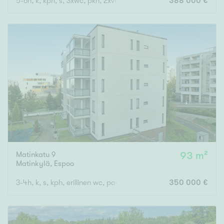
5-6h, k, kph, s, 3xwc, pkh, 2xvh,erkkeri, kuistit, 2x ulkovar.
388 000 €
Matinkatu 9
93 m²
Matinkylä
,
Espoo
3-4h, k, s, kph, erillinen wc, parveke
350 000 €