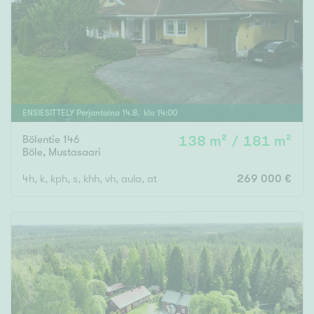
Tyydyttävä
Välttävä
Ominaisuudet
Hissi
ENSIESITTELY
Perjantaina
14
.
8
. klo
14
:
00
Järvi- tai merinäköala
Maalämpö
Bölentie 146
138 m² / 181 m²
Böle
,
Mustasaari
Oma ranta
4h, k, kph, s, khh, vh, aula, at
269 000 €
Oma sauna
Parveke
Senioriasunto