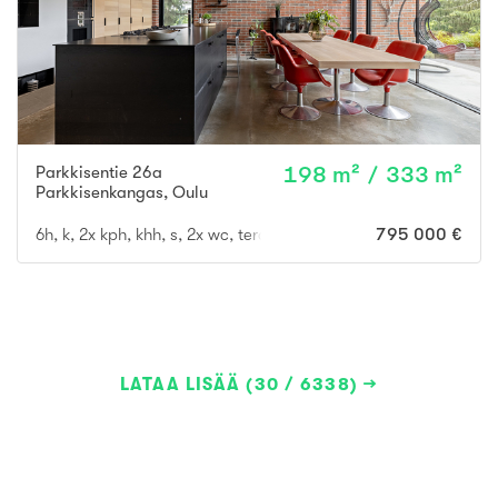
Parkkisentie 26a
198 m² / 333 m²
Parkkisenkangas
,
Oulu
6h, k, 2x kph, khh, s, 2x wc, terassi + uima-allas
795 000 €
LATAA LISÄÄ (30 / 6338)