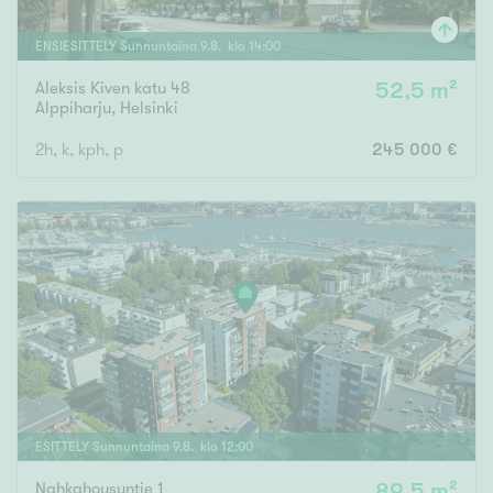
ENSIESITTELY
Sunnuntaina
9
.
8
. klo
14
:
00
Aleksis Kiven katu 48
52,5 m²
Alppiharju
,
Helsinki
2h, k, kph, p
245 000 €
ESITTELY
Sunnuntaina
9
.
8
. klo
12
:
00
Nahkahousuntie 1
89,5 m²