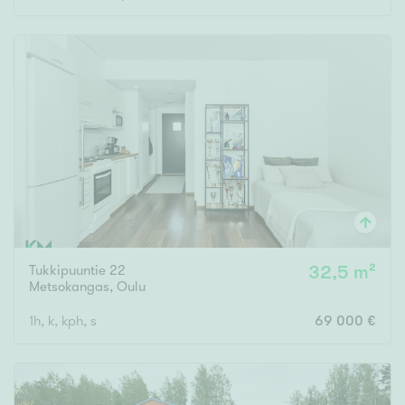
Tukkipuuntie 22
32,5 m²
Metsokangas
,
Oulu
1h, k, kph, s
69 000 €