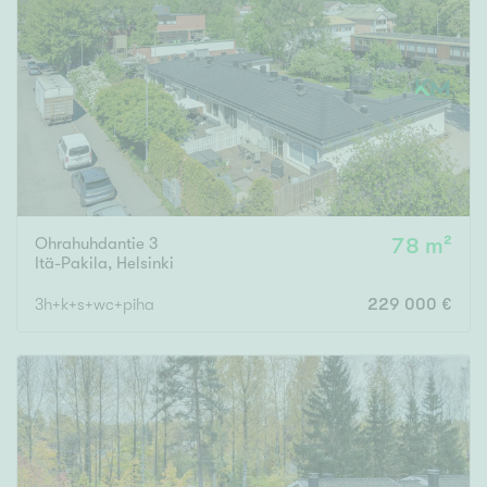
Ohrahuhdantie 3
78 m²
Itä-Pakila
,
Helsinki
3h+k+s+wc+piha
229 000 €