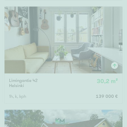
Rakennusvuosi
Uudiskohteet
Vain uudiskohteet
Ei uudiskohteita
Limingantie 42
30,2 m²
Arvokohteet
Helsinki
Vain arvokohteet
Ei arvokohteita
1h, k, kph
139 000 €
Kunto
Hyvä