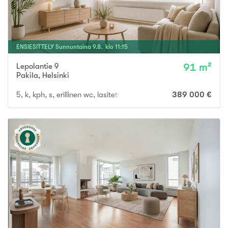
ENSIESITTELY
Sunnuntaina
9
.
8
. klo
11
:
15
Lepolantie 9
91 m²
Pakila
,
Helsinki
5, k, kph, s, erillinen wc, lasitettu parveke, piha, autotalli
389 000 €