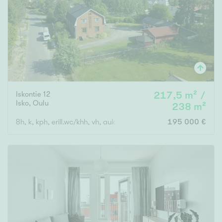
Iskontie 12
217,5 m² /
Isko
,
Oulu
238 m²
8h, k, kph, erill.wc/khh, vh, aula, Kellaritilat (runsaasti säilytyst
195 000 €