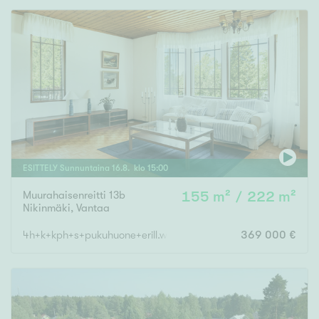
ESITTELY
Sunnuntaina
16
.
8
. klo
15
:
00
Muurahaisenreitti 13b
155 m² / 222 m²
Nikinmäki
,
Vantaa
4h+k+kph+s+pukuhuone+erill.wc+takkah+vh+khh+autotalli
369 000 €