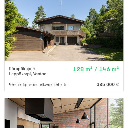
Kärppäkuja 4
128 m² / 146 m²
Leppäkorpi
,
Vantaa
4h+ k+ kph+ s+ eril.wc+ khh+ takkah.+ ask.h./th+ vh+ autokatos
385 000 €