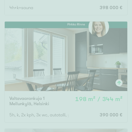
4h+k+sauna
398 000 €
Valtavaarankuja 1
198 m² / 344 m²
Mellunkylä
,
Helsinki
5h, k, 2x kph, 3x wc, autotalli, piha, pihavarastoAsunto 2: 2h, 
390 000 €