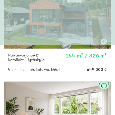
Päivänvarjontie 21
144 m² / 326 m²
Korpilahti
,
Jyväskylä
4h, k, tkh, s, ph, kph, wc, khh, las.ter, las.p, varastot, 2 auton au
649 000 €