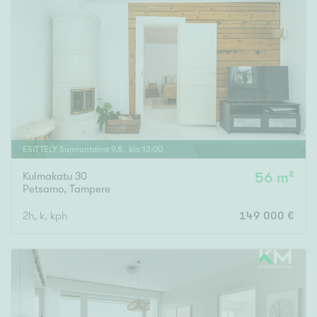
ESITTELY
Sunnuntaina
9
.
8
. klo
13
:
00
Kulmakatu 30
56 m²
Petsamo
,
Tampere
2h, k, kph
149 000 €