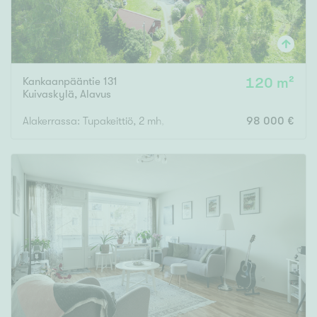
Kankaanpääntie 131
120 m²
Kuivaskylä
,
Alavus
Alakerrassa: Tupakeittiö, 2 mh, ph/wc. Yläkerrassa: Olohuone, m
98 000 €