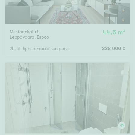
Mestarinkatu 5
44,5 m²
Leppävaara
,
Espoo
2h, kt, kph, ranskalainen parveke
238 000 €