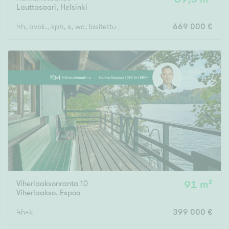
Lauttasaari
,
Helsinki
4h, avok., kph, s, wc, lasitettu parveke
669 000 €
Viherlaaksonranta 10
91 m²
Viherlaakso
,
Espoo
4h+k
399 000 €