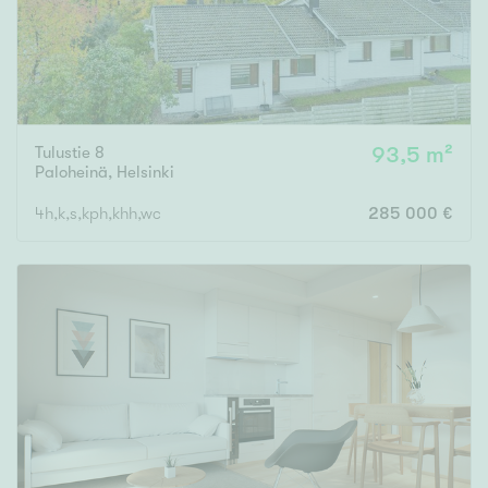
Tulustie 8
93,5 m²
Paloheinä
,
Helsinki
4h,k,s,kph,khh,wc
285 000 €