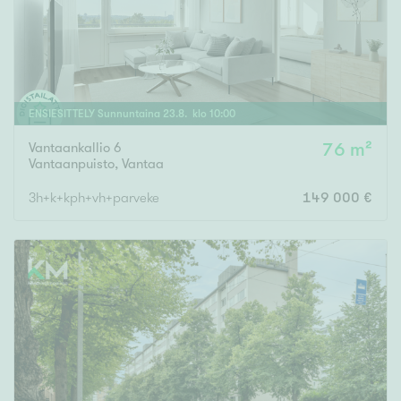
ENSIESITTELY
Sunnuntaina
23
.
8
. klo
10
:
00
Vantaankallio 6
76 m²
Vantaanpuisto
,
Vantaa
3h+k+kph+vh+parveke
149 000 €