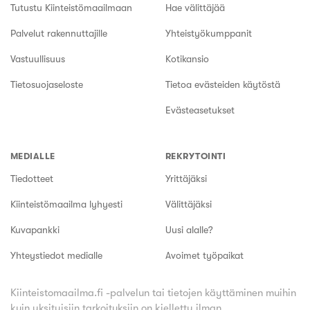
Tutustu Kiinteistömaailmaan
Hae välittäjää
Palvelut rakennuttajille
Yhteistyökumppanit
Vastuullisuus
Kotikansio
Tietosuojaseloste
Tietoa evästeiden käytöstä
Evästeasetukset
MEDIALLE
REKRYTOINTI
Tiedotteet
Yrittäjäksi
Kiinteistömaailma lyhyesti
Välittäjäksi
Kuvapankki
Uusi alalle?
Yhteystiedot medialle
Avoimet työpaikat
Kiinteistomaailma.fi -palvelun tai tietojen käyttäminen muihin
kuin yksityisiin tarkoituksiin on kielletty ilman