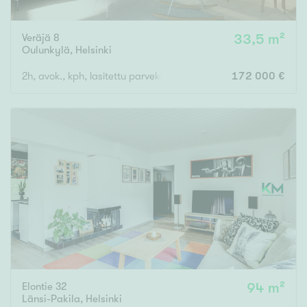
Veräjä 8
33,5 m²
Oulunkylä
,
Helsinki
2h, avok., kph, lasitettu parveke
172 000 €
Elontie 32
94 m²
Länsi-Pakila
,
Helsinki