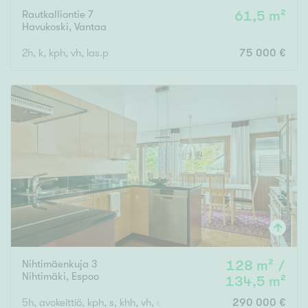
Rautkalliontie 7
61,5 m²
Havukoski
,
Vantaa
2h, k, kph, vh, las.p
75 000 €
Nihtimäenkuja 3
128 m² /
Nihtimäki
,
Espoo
134,5 m²
5h, avokeittiö, kph, s, khh, vh, erill.wc, autokatos, varasto
290 000 €