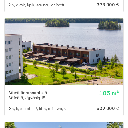
3h, avok, kph, sauna, lasitettu parveke
393 000 €
Väinölänrannantie 4
105 m²
Väinölä
,
Jyväskylä
3h, k, s, kph x2, khh, erill. wc, vh, las.p, ter
539 000 €