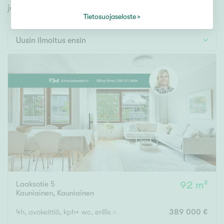
Tontti
jonka avulla löydät omien toiveidesi mukaisen kodin.
Vapaa-ajan asunto
Tietosuojaseloste
Toimitila
Uusin ilmoitus ensin
Autotalli
Muut
Hinta
000
000 €
Pinta-ala
Laaksotie 5
92 m²
Asuinpinta-ala
Kokonaispinta-ala
Kauniainen
,
Kauniainen
m²
4h, avokeittiö, kph+ wc, erillis wc, khh, lasitettu parveke,
389 000 €