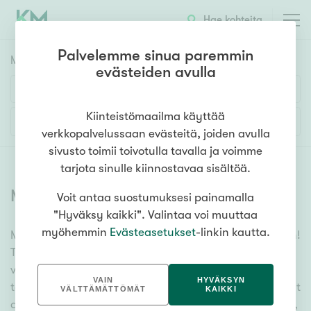
Hae kohteita
Palvelemme sinua paremmin
Myyntikohteet
HAE
evästeiden avulla
Huoneluku
Kiinteistömaailma käyttää
Lisää hakuehtoja
verkkopalvelussaan evästeitä, joiden avulla
1h
2h
3h
4h
5h+
sivusto toimii toivotulla tavalla ja voimme
tarjota sinulle kiinnostavaa sisältöä.
Myytävät asunnot
(
6338
)
Voit antaa suostumuksesi painamalla
Asuntotyyppi
"Hyväksy kaikki". Valintaa voi muuttaa
Kerros-/luhtitalo
myöhemmin
Evästeasetukset
-linkin kautta.
Meiltä löydät myytävät asunnot, oli tarpeesi mikä vain!
Rivitalo/paritalo
Tuhansien kohteiden ja satojen kiinteistönvälittäjien
Omakoti-/erillistalo
verkostomme auttaa sinua kenties elämäsi
VAIN
HYVÄKSYN
tärkeimmässä päätöksessä. Katso alta kaikki myytävät
Maa- tai metsätila
VÄLTTÄMÄTTÖMÄT
KAIKKI
asunnot. Hyödynnä myös kätevää hakutyökaluamme,