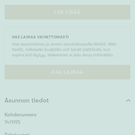
LUE LISÄÄ
HAE LAINAA VAIVATTOMASTI
Hae asuntolainaa jo ennen asuntokaupoille lähtöä. Näin
tiedät, millaisella budjetilla voit tehdä päätöksiä, kun
sopiva koti löytyy. Hakeminen ei sido sinua mihinkään.
HAE LAINAA
Asunnon tiedot
Kohdenumero
1411195
Talotyyppi