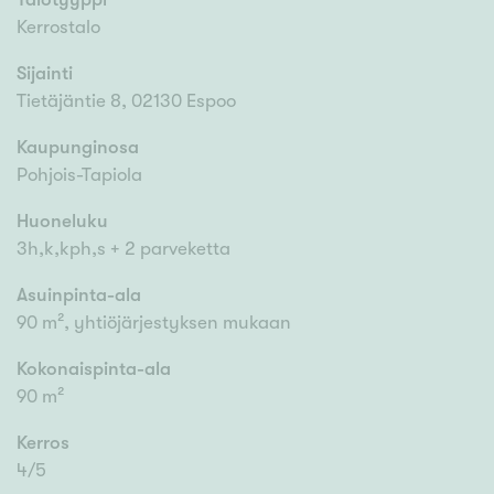
Kerrostalo
Sijainti
Tietäjäntie 8, 02130 Espoo
Kaupunginosa
Pohjois-Tapiola
Huoneluku
3h,k,kph,s + 2 parveketta
Asuinpinta-ala
90 m², yhtiöjärjestyksen mukaan
Kokonaispinta-ala
90 m²
Kerros
4/5