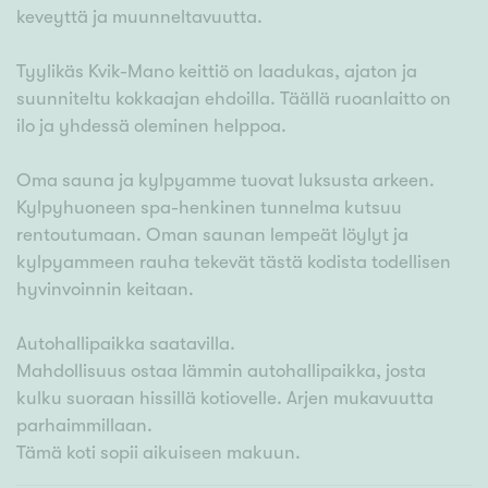
keveyttä ja muunneltavuutta.
Tyylikäs Kvik-Mano keittiö on laadukas, ajaton ja
suunniteltu kokkaajan ehdoilla. Täällä ruoanlaitto on
ilo ja yhdessä oleminen helppoa.
Oma sauna ja kylpyamme tuovat luksusta arkeen.
Kylpyhuoneen spa-henkinen tunnelma kutsuu
rentoutumaan. Oman saunan lempeät löylyt ja
kylpyammeen rauha tekevät tästä kodista todellisen
hyvinvoinnin keitaan.
Autohallipaikka saatavilla.
Mahdollisuus ostaa lämmin autohallipaikka, josta
kulku suoraan hissillä kotiovelle. Arjen mukavuutta
parhaimmillaan.
Tämä koti sopii aikuiseen makuun.