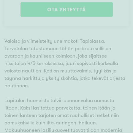
OTA YHTEYTTÄ
Valoisa ja viimeistelty unelmakoti Tapiolassa.
Tervetuloa tutustumaan tähän poikkeuksellisen
avaraan ja kauniiseen kolmioon, joka sijaitsee
hissitalon 4/5 kerroksessa, juuri sopivasti korkealla
valosta nauttien. Koti on muuttovalmis, tyylikäs ja
täynnä harkittuja yksityiskohtia, jotka tekevät arjesta
nautinnon.
Läpitalon huoneisto tulvii luonnonvaloa aamusta
iltaan. Kaksi lasitettua parveketta, toinen itään ja
toinen länteen tarjoten omat rauhalliset hetket niin
aamukahville kuin ilta-auringon ihailuun.
Makuuhuoneen lasiliukuovet tuovat tilaan modernia