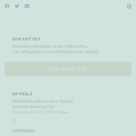
SOVI ESITTELY
Seuraava esittelyaika ei ole vielä sovittu.
Ota yhteyttä ja sovi henkilökohtainen esittely!
OTA YHTEYTTÄ
MYYMÄLÄ
Kiinteistömaailma
Espoo Tapiola
(
Amuletti Asunnot Oy
)
Tapionaukio 9 B
,
02100
Espoo
095259600