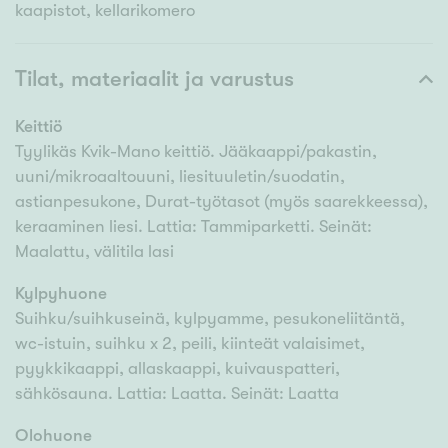
kaapistot, kellarikomero
Tilat, materiaalit ja varustus
Keittiö
Tyylikäs Kvik-Mano keittiö. Jääkaappi/pakastin,
uuni/mikroaaltouuni, liesituuletin/suodatin,
astianpesukone, Durat-työtasot (myös saarekkeessa),
keraaminen liesi. Lattia: Tammiparketti. Seinät:
Maalattu, välitila lasi
Kylpyhuone
Suihku/suihkuseinä, kylpyamme, pesukoneliitäntä,
wc-istuin, suihku x 2, peili, kiinteät valaisimet,
pyykkikaappi, allaskaappi, kuivauspatteri,
sähkösauna. Lattia: Laatta. Seinät: Laatta
Olohuone