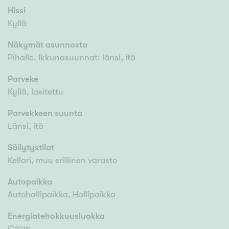
Hissi
Kyllä
Näkymät asunnosta
Pihalle. Ikkunasuunnat: länsi, itä
Parveke
Kyllä, lasitettu
Parvekkeen suunta
Länsi, itä
Säilytystilat
Kellari, muu erillinen varasto
Autopaikka
Autohallipaikka, Hallipaikka
Energiatehokkuusluokka
C