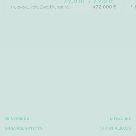
79,5 m² / 79,5 m²
4h, avok., kph, 2wc/kh, sauna, las. parveke
472 000 €
4 
PÅ SVENSKA
IN ENGLISH
ANNA PALAUTETTA
SIVUN ALKUUN