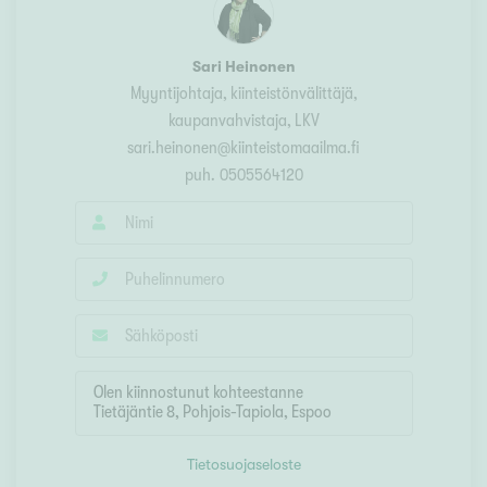
Sari Heinonen
Myyntijohtaja, kiinteistönvälittäjä,
kaupanvahvistaja, LKV
sari.heinonen@kiinteistomaailma.fi
puh.
0505564120
Tietosuojaseloste