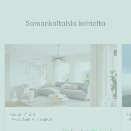
Samankaltaisia kohteita
Elontie 71 A 3
El
Länsi-Pakila
,
Helsinki
Lä