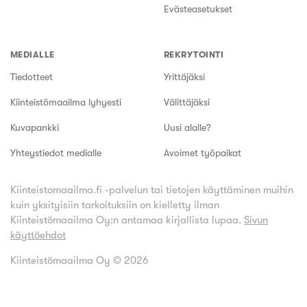
Evästeasetukset
MEDIALLE
REKRYTOINTI
Tiedotteet
Yrittäjäksi
Kiinteistömaailma lyhyesti
Välittäjäksi
Kuvapankki
Uusi alalle?
Yhteystiedot medialle
Avoimet työpaikat
Kiinteistomaailma.fi -palvelun tai tietojen käyttäminen muihin
kuin yksityisiin tarkoituksiin on kielletty ilman
Kiinteistömaailma Oy:n antamaa kirjallista lupaa.
Sivun
käyttöehdot
Kiinteistömaailma Oy ©
2026