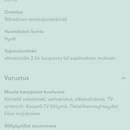
2018
Omistus
Sähköinen omistajamerkintä
Huoneiston kunto
Hyvä
Vapautuminen
viimeistään 2 kk kaupasta tai sopimuksen mukaan
Varustus
Muuta kauppaan kuuluvaa
Kiinteät valaisimet, verhokiskot, sälekaihtimet. TV-
antennit: Kaapeli-TV liittymä. Tietoliikenneyhteydet:
Elisa laajakaista
Säilytystilat asunnossa