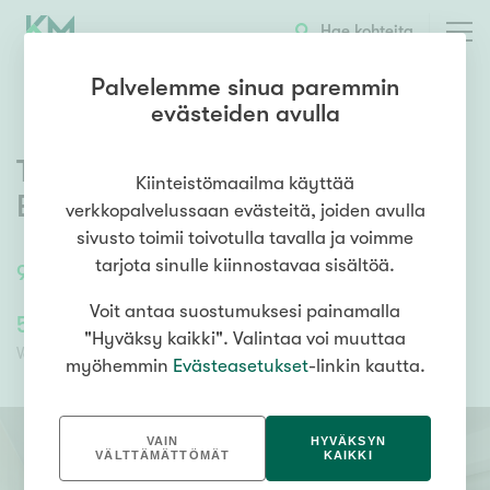
OTA YHTEYTTÄ
ESITTELY
KOHTEEN TIEDOT
Hae kohteita
Palvelemme sinua paremmin
evästeiden avulla
Tietäjäntie 8
,
Pohjois-Tapiola
,
Kiinteistömaailma käyttää
Espoo
verkkopalvelussaan evästeitä, joiden avulla
sivusto toimii toivotulla tavalla ja voimme
tarjota sinulle kiinnostavaa sisältöä.
90
m²
/
90
m²
3h,k,kph,s + 2 parveketta
Voit antaa suostumuksesi painamalla
512 000,00 €
512 000,00 €
"Hyväksy kaikki". Valintaa voi muuttaa
Velaton hinta
Myyntihinta
myöhemmin
Evästeasetukset
-linkin kautta.
VAIN
HYVÄKSYN
VÄLTTÄMÄTTÖMÄT
KAIKKI