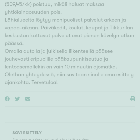
(509,45/kk) poistuu, mikäli haluat maksaa
yhtiölainaosuuden pois.
Lähialueelta löytyy monipuoliset palvelut arkeen ja
vapaa-aikaan. Päiväkodit, koulut, kaupat ja Tikkurilan
keskustan kattavat palvelut ovat pienen kävelymatkan
päässä.
Omalla autolla ja julkisella liikenteellä pääsee
jouhevasti eripuolille pääkaupunkiseutua ja
lentoasemallekin on vain 10 minuutin ajomatka.
Olethan yhteydessä, niin sovitaan sinulle oma esittely
ajankohta. Tervetuloa!
SOVI ESITTELY