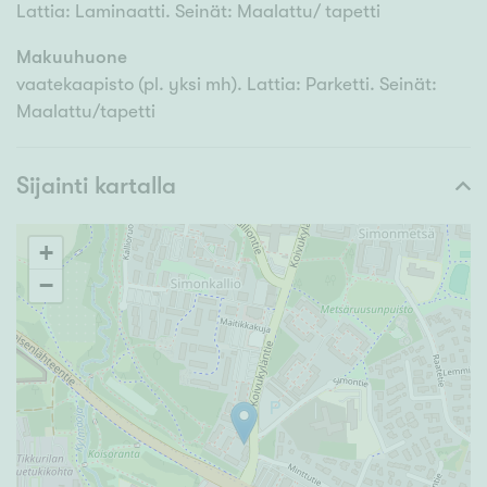
Lattia: Laminaatti. Seinät: Maalattu/ tapetti
Makuuhuone
vaatekaapisto (pl. yksi mh). Lattia: Parketti. Seinät:
Maalattu/tapetti
Sijainti kartalla
+
−