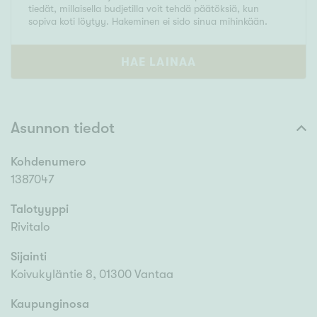
tiedät, millaisella budjetilla voit tehdä päätöksiä, kun
sopiva koti löytyy. Hakeminen ei sido sinua mihinkään.
HAE LAINAA
Asunnon tiedot
Kohdenumero
1387047
Talotyyppi
Rivitalo
Sijainti
Koivukyläntie 8, 01300 Vantaa
Kaupunginosa