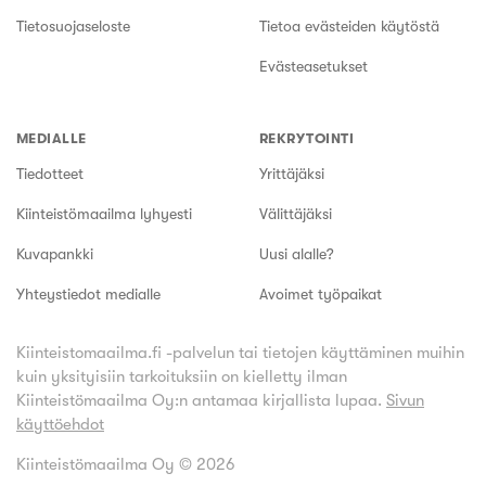
Tietosuojaseloste
Tietoa evästeiden käytöstä
Evästeasetukset
MEDIALLE
REKRYTOINTI
Tiedotteet
Yrittäjäksi
Kiinteistömaailma lyhyesti
Välittäjäksi
Kuvapankki
Uusi alalle?
Yhteystiedot medialle
Avoimet työpaikat
Kiinteistomaailma.fi -palvelun tai tietojen käyttäminen muihin
kuin yksityisiin tarkoituksiin on kielletty ilman
Kiinteistömaailma Oy:n antamaa kirjallista lupaa.
Sivun
käyttöehdot
Kiinteistömaailma Oy ©
2026