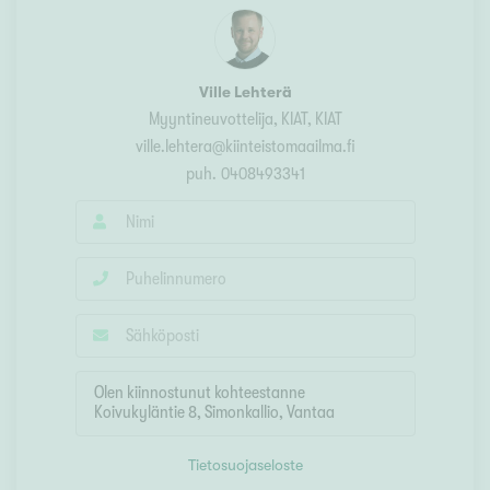
Ville Lehterä
Myyntineuvottelija, KIAT
, KIAT
ville.lehtera@kiinteistomaailma.fi
puh.
0408493341
Tietosuojaseloste