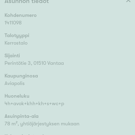
Asunnon tiedot
Kohdenumero
1411098
Talotyyppi
Kerrostalo
Sijainti
Perintötie 3, 01510 Vantaa
Kaupunginosa
Aviapolis
Huoneluku
4h+avok+khh+kh+s+wc+p
Asuinpinta-ala
78 m², yhtiöjärjestyksen mukaan