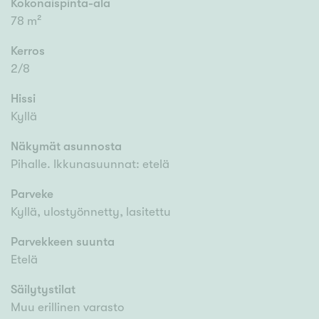
Kokonaispinta-ala
78 m²
Kerros
2/8
Hissi
Kyllä
Näkymät asunnosta
Pihalle. Ikkunasuunnat: etelä
Parveke
Kyllä, ulostyönnetty, lasitettu
Parvekkeen suunta
Etelä
Säilytystilat
Muu erillinen varasto