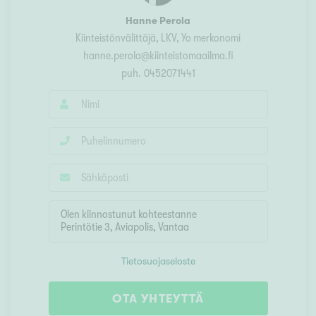
Hanne Perola
Kiinteistönvälittäjä
, LKV, Yo merkonomi
hanne.perola@kiinteistomaailma.fi
puh.
0452071441
Tietosuojaseloste
OTA YHTEYTTÄ