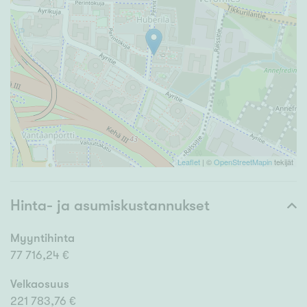
Leaflet
| ©
OpenStreetMapin
tekijät
Hinta- ja asumiskustannukset
Myyntihinta
77 716,24 €
Velkaosuus
221 783,76 €