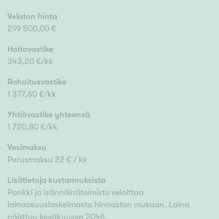
Velaton hinta
299 500,00 €
Hoitovastike
343,20 €/kk
Rahoitusvastike
1 377,60 €/kk
Yhtiövastike yhteensä
1 720,80 €/kk
Vesimaksu
Perusmaksu 22 € / kk
Lisätietoja kustannuksista
Pankki ja isännöintitoimisto veloittaa
lainaosuuslaskelmasta hinnaston mukaan. Laina
päättyy kesäkuussa 2046.