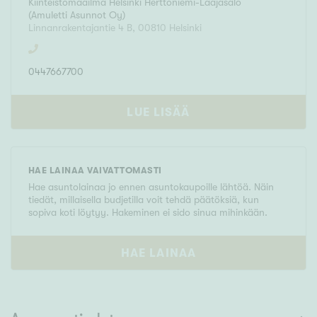
Kiinteistömaailma
Helsinki Herttoniemi-Laajasalo
(
Amuletti Asunnot Oy
)
Linnanrakentajantie 4 B
,
00810
Helsinki
0447667700
LUE LISÄÄ
HAE LAINAA VAIVATTOMASTI
Hae asuntolainaa jo ennen asuntokaupoille lähtöä. Näin
tiedät, millaisella budjetilla voit tehdä päätöksiä, kun
sopiva koti löytyy. Hakeminen ei sido sinua mihinkään.
HAE LAINAA