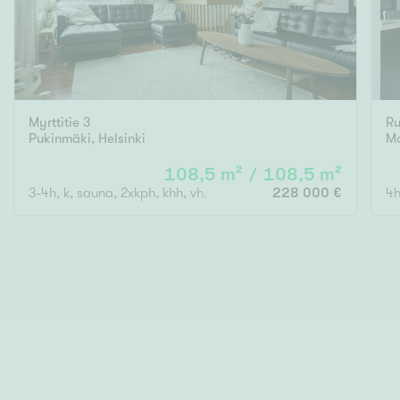
Myrttitie 3
Ru
Pukinmäki
,
Helsinki
Ma
108,5 m² / 108,5 m²
3-4h, k, sauna, 2xkph, khh, vh, parveke(lasitettu)
228 000 €
4h