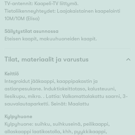
TV-antennit: Kaapeli-TV liittymä.
Tietoliikenneyhteydet: Laajakaistainen kaapelointi
10M/10M (Elisa)
Säilytystilat asunnossa
Eteisen kaapit, makuuhuoneiden kaapit.
Tilat, materiaalit ja varustus
Keittiö
Integroidut jääkaappi, kaappipakastin ja
astianpesukone. Induktiokeittotaso, kalusteuuni,
liesikupu, mikro. . Lattia: Valkomattalakattu saarni, 3-
sauvalautaparketti. Seinät: Maalattu
Kylpyhuone
Kylpyhuone: suihku, suihkuseinä, peilikaappi,
allaskaappi laatikostolla, khh, pyykkikaappi,