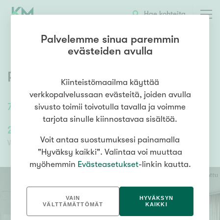
OTA YHTEYTTÄ
ESITTELY
KOHTEEN TIEDOT
Hae kohteita
Palvelemme sinua paremmin
evästeiden avulla
Perintötie 3
,
Aviapolis
,
Vantaa
Kiinteistömaailma käyttää
verkkopalvelussaan evästeitä, joiden avulla
78
m²
/
78
m²
4h+avok+khh+kh+s+wc+p
sivusto toimii toivotulla tavalla ja voimme
tarjota sinulle kiinnostavaa sisältöä.
299 500,00 €
77 716,24 €
Voit antaa suostumuksesi painamalla
Velaton hinta
Myyntihinta
"Hyväksy kaikki". Valintaa voi muuttaa
myöhemmin
Evästeasetukset
-linkin kautta.
VAIN
HYVÄKSYN
VÄLTTÄMÄTTÖMÄT
KAIKKI