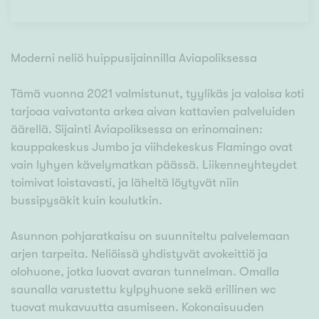
Moderni neliö huippusijainnilla Aviapoliksessa
Tämä vuonna 2021 valmistunut, tyylikäs ja valoisa koti
tarjoaa vaivatonta arkea aivan kattavien palveluiden
äärellä. Sijainti Aviapoliksessa on erinomainen:
kauppakeskus Jumbo ja viihdekeskus Flamingo ovat
vain lyhyen kävelymatkan päässä. Liikenneyhteydet
toimivat loistavasti, ja läheltä löytyvät niin
bussipysäkit kuin koulutkin.
Asunnon pohjaratkaisu on suunniteltu palvelemaan
arjen tarpeita. Neliöissä yhdistyvät avokeittiö ja
olohuone, jotka luovat avaran tunnelman. Omalla
saunalla varustettu kylpyhuone sekä erillinen wc
tuovat mukavuutta asumiseen. Kokonaisuuden