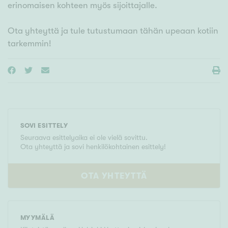
erinomaisen kohteen myös sijoittajalle.
Ota yhteyttä ja tule tutustumaan tähän upeaan kotiin
tarkemmin!
SOVI ESITTELY
Seuraava esittelyaika ei ole vielä sovittu.
Ota yhteyttä ja sovi henkilökohtainen esittely!
OTA YHTEYTTÄ
MYYMÄLÄ