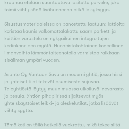
kruunaa etelään suuntautuva lasitettu parveke, joka
toimii viihtyisänä lisähuoneena pitkälle syksyyn.
Sisustusmateriaaleissa on panostettu laatuun: lattioita
koristaa kaunis valkomattalakattu saarniparketti ja
keittiön varustelu on nykyaikainen integroitujen
kodinkoneiden myötä. Huoneistokohtainen koneellinen
ilmanvaihto lämmöntalteenotolla varmistaa raikkaan
sisäilman ympäri vuoden.
Asunto Oy Vantaan Savu on moderni yhtiö, jossa hissi
ja yhteiset tilat tekevät asumisesta sujuvaa.
Taloyhtiöstä löytyy muun muassa ulkoiluvälinevarasto
ja pesula. Yhtiön pihapiirissä sijaitsevat myös
yhteiskäyttöiset leikki- ja oleskelutilat, jotka lisäävät
viihtyisyyttä.
Tämä koti on tällä hetkellä vuokrattu, mikä tekee siitä