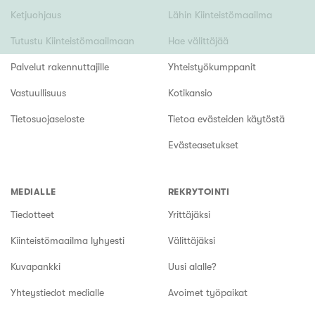
Ketjuohjaus
Lähin Kiinteistömaailma
Tutustu Kiinteistömaailmaan
Hae välittäjää
Palvelut rakennuttajille
Yhteistyökumppanit
Vastuullisuus
Kotikansio
Tietosuojaseloste
Tietoa evästeiden käytöstä
Evästeasetukset
MEDIALLE
REKRYTOINTI
Tiedotteet
Yrittäjäksi
Kiinteistömaailma lyhyesti
Välittäjäksi
Kuvapankki
Uusi alalle?
Yhteystiedot medialle
Avoimet työpaikat