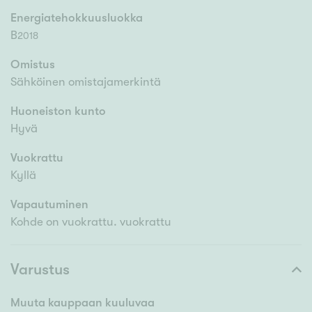
Energiatehokkuusluokka
B
2018
Omistus
Sähköinen omistajamerkintä
Huoneiston kunto
Hyvä
Vuokrattu
Kyllä
Vapautuminen
Kohde on vuokrattu. vuokrattu
Varustus
Muuta kauppaan kuuluvaa