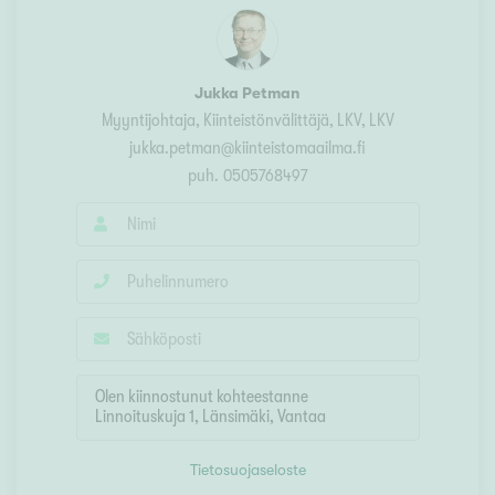
Jukka Petman
Myyntijohtaja, Kiinteistönvälittäjä, LKV
, LKV
jukka.petman@kiinteistomaailma.fi
puh.
0505768497
Tietosuojaseloste