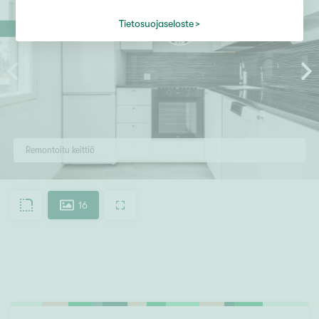
Tietosuojaseloste
Remontoitu keittiö
16