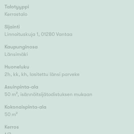
Talotyyppi
Kerrostalo
Sijainti
Linnoituskuja 1, 01280 Vantaa
Kaupunginosa
Länsimäki
Huoneluku
2h, kk, kh, lasitettu länsi parveke
Asuinpinta-ala
50 m², isännöitsijätodistuksen mukaan
Kokonaispinta-ala
50 m²
Kerros