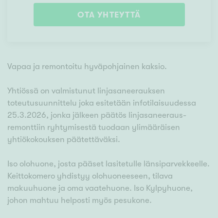
OTA YHTEYTTÄ
Vapaa ja remontoitu hyväpohjainen kaksio.
Yhtiössä on valmistunut linjasaneerauksen
toteutusuunnittelu joka esitetään infotilaisuudessa
25.3.2026, jonka jälkeen päätös linjasaneeraus-
remonttiin ryhtymisestä tuodaan ylimääräisen
yhtiökokouksen päätettäväksi.
Iso olohuone, josta pääset lasitetulle länsiparvekkeelle.
Keittokomero yhdistyy olohuoneeseen, tilava
makuuhuone ja oma vaatehuone. Iso Kylpyhuone,
johon mahtuu helposti myös pesukone.