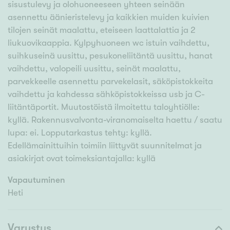
sisustulevy ja olohuoneeseen yhteen seinään
asennettu äänieristelevy ja kaikkien muiden kuivien
tilojen seinät maalattu, eteiseen laattalattia ja 2
liukuovikaappia. Kylpyhuoneen wc istuin vaihdettu,
suihkuseinä uusittu, pesukoneliitäntä uusittu, hanat
vaihdettu, valopeili uusittu, seinät maalattu,
parvekkeelle asennettu parvekelasit, säköpistokkeita
vaihdettu ja kahdessa sähköpistokkeissa usb ja C-
liitäntäportit. Muutostöistä ilmoitettu taloyhtiölle:
kyllä. Rakennusvalvonta-viranomaiselta haettu / saatu
lupa: ei. Lopputarkastus tehty: kyllä.
Edellämainittuihin toimiin liittyvät suunnitelmat ja
asiakirjat ovat toimeksiantajalla: kyllä
Vapautuminen
Heti
Varustus