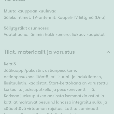
Muuta kauppaan kuuluvaa
Sälekaihtimet. TV-antennit: Kaapeli-TV liittymä (Dna)
Säilytystilat asunnossa
Vaatehuone, lämmin häkkikomero, liukuovikaapistot
Tilat, materiaalit ja varustus
Keittiö
Jääkaappi/pakastin, astianpesukone,
astianpesukoneliitäntä, erillisuuni- ja induktiotaso,
liesituuletin, kaapistot. Start-keittöhana on varustettu
korkealla, juoksuputkella ja pesukoneventtiilillä.
Korkean juoksuputken ansiosta isommatkin astiat ja
kattilat mahtuvat pesuun.Hanassa integroitu sulku ja
säädettävä virtaaman rajoitus. Lattia: Laminaatti