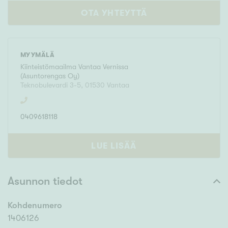
OTA YHTEYTTÄ
MYYMÄLÄ
Kiinteistömaailma
Vantaa Vernissa
(
Asuntorengas Oy
)
Teknobulevardi 3-5
,
01530
Vantaa
0409618118
LUE LISÄÄ
Asunnon tiedot
Kohdenumero
1406126