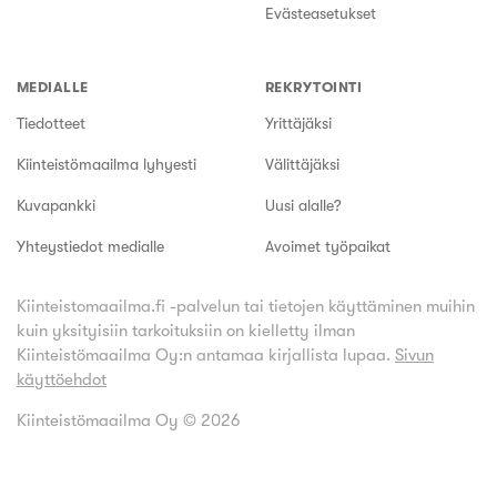
Evästeasetukset
MEDIALLE
REKRYTOINTI
Tiedotteet
Yrittäjäksi
Kiinteistömaailma lyhyesti
Välittäjäksi
Kuvapankki
Uusi alalle?
Yhteystiedot medialle
Avoimet työpaikat
Kiinteistomaailma.fi -palvelun tai tietojen käyttäminen muihin
kuin yksityisiin tarkoituksiin on kielletty ilman
Kiinteistömaailma Oy:n antamaa kirjallista lupaa.
Sivun
käyttöehdot
Kiinteistömaailma Oy ©
2026