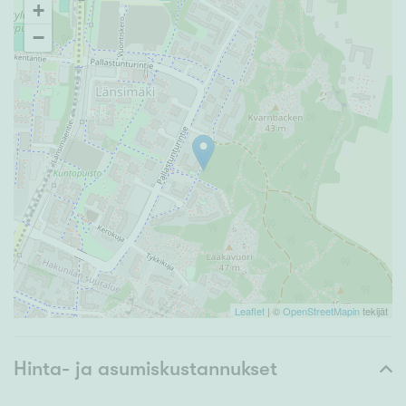
+
−
Leaflet
| ©
OpenStreetMapin
tekijät
Hinta- ja asumiskustannukset