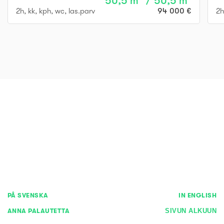
50,5 m² / 50,5 m²
2h, kk, kph, wc, las.parv
94 000 €
2h
PÅ SVENSKA
IN ENGLISH
ANNA PALAUTETTA
SIVUN ALKUUN