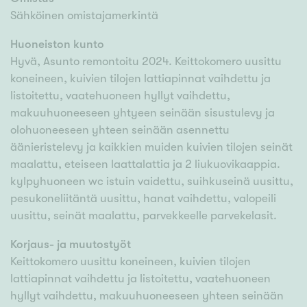
Sähköinen omistajamerkintä
Huoneiston kunto
Hyvä, Asunto remontoitu 2024. Keittokomero uusittu
koneineen, kuivien tilojen lattiapinnat vaihdettu ja
listoitettu, vaatehuoneen hyllyt vaihdettu,
makuuhuoneeseen yhtyeen seinään sisustulevy ja
olohuoneeseen yhteen seinään asennettu
äänieristelevy ja kaikkien muiden kuivien tilojen seinät
maalattu, eteiseen laattalattia ja 2 liukuovikaappia.
kylpyhuoneen wc istuin vaidettu, suihkuseinä uusittu,
pesukoneliitäntä uusittu, hanat vaihdettu, valopeili
uusittu, seinät maalattu, parvekkeelle parvekelasit.
Korjaus- ja muutostyöt
Keittokomero uusittu koneineen, kuivien tilojen
lattiapinnat vaihdettu ja listoitettu, vaatehuoneen
hyllyt vaihdettu, makuuhuoneeseen yhteen seinään