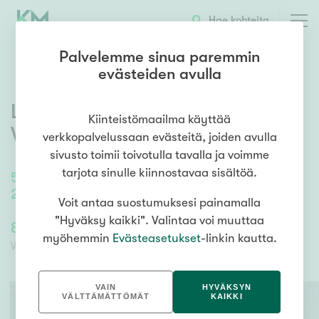
OTA YHTEYTTÄ
ESITTELY
KOHTEEN TIEDOT
Hae kohteita
Palvelemme sinua paremmin
evästeiden avulla
Linnoituskuja 1
,
Länsimäki
,
Kiinteistömaailma käyttää
Vantaa
verkkopalvelussaan evästeitä, joiden avulla
sivusto toimii toivotulla tavalla ja voimme
tarjota sinulle kiinnostavaa sisältöä.
50
m²
/
50
m²
2h, kk, kh, lasitettu länsi parveke
Voit antaa suostumuksesi painamalla
"Hyväksy kaikki". Valintaa voi muuttaa
89 000,00 €
82 321,82 €
myöhemmin
Evästeasetukset
-linkin kautta.
Velaton hinta
Myyntihinta
VAIN
HYVÄKSYN
VÄLTTÄMÄTTÖMÄT
KAIKKI