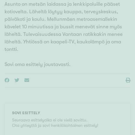
Asunto on metsän laidassa ja lenkkipoluille pääset
kotiovelta. Läheltä löytyy kauppa, terveyskeskus,
päiväkoti ja koulu. Mellunmäen metroasemallekin
kävelet 10 minuutissa ja bussit menevät sinne myös
läheltä. Tulevaisuudessa Vantaan ratikkakin menee
läheltä. Yhtiössä on kaapeli-TV, kaukolämpö ja oma
tontti.
SOVI ESITTELY
Seuraava esittelyaika ei ole vielä sovittu.
Ota yhteyttä ja sovi henkilökohtainen esittely!