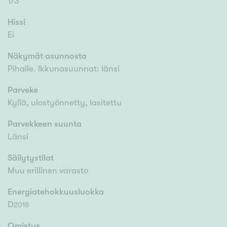
1/3
Hissi
Ei
Näkymät asunnosta
Pihalle. Ikkunasuunnat: länsi
Parveke
Kyllä, ulostyönnetty, lasitettu
Parvekkeen suunta
Länsi
Säilytystilat
Muu erillinen varasto
Energiatehokkuusluokka
D
2018
Omistus