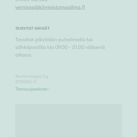
vernissa
@
kiinteistomaailma.fi
TAVOITAT MEIDÄT
Tavoitat päivittäin puhelimella tai
sähköpostilla klo 09.00 - 21.00 välisenä
aikana.
Asuntorengas Oy
2036816-0
Tietosuojaseloste ›