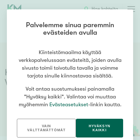
Hae kohteita
Palvelemme sinua paremmin
evästeiden avulla
0409618118
OTA YHTEYTTÄ
Kiinteistömaailma käyttää
verkkopalvelussaan evästeitä, joiden avulla
sivusto toimii toivotulla tavalla ja voimme
Kiinteistömaailma
Vantaa
tarjota sinulle kiinnostavaa sisältöä.
Vernissa
Voit antaa suostumuksesi painamalla
"Hyväksy kaikki". Valintaa voi muuttaa
myöhemmin
Evästeasetukset
-linkin kautta.
VAIN
HYVÄKSYN
VÄLTTÄMÄTTÖMÄT
KAIKKI