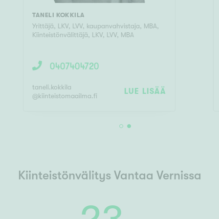
TANELI KOKKILA
Yrittäjä, LKV, LVV, kaupanvahvistaja, MBA
,
Kiinteistönvälittäjä, LKV, LVV, MBA
0407404720
taneli.kokkila
LUE LISÄÄ
@
kiinteistomaailma.fi
Kiinteistönvälitys Vantaa Vernissa