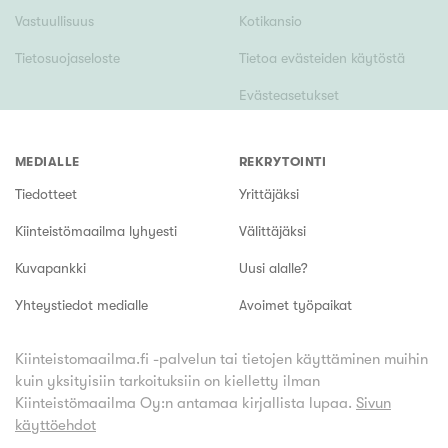
Vastuullisuus
Kotikansio
Tietosuojaseloste
Tietoa evästeiden käytöstä
Evästeasetukset
MEDIALLE
REKRYTOINTI
Tiedotteet
Yrittäjäksi
Kiinteistömaailma lyhyesti
Välittäjäksi
Kuvapankki
Uusi alalle?
Yhteystiedot medialle
Avoimet työpaikat
Kiinteistomaailma.fi -palvelun tai tietojen käyttäminen muihin
kuin yksityisiin tarkoituksiin on kielletty ilman
Kiinteistömaailma Oy:n antamaa kirjallista lupaa.
Sivun
käyttöehdot