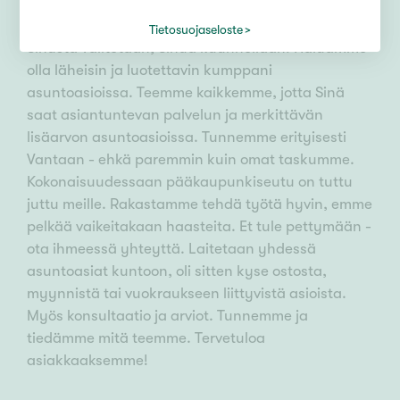
Tietosuojaseloste
Sinusta välitetään, Sinua kuunnellaan! Haluamme
olla läheisin ja luotettavin kumppani
asuntoasioissa. Teemme kaikkemme, jotta Sinä
saat asiantuntevan palvelun ja merkittävän
lisäarvon asuntoasioissa. Tunnemme erityisesti
Vantaan - ehkä paremmin kuin omat taskumme.
Kokonaisuudessaan pääkaupunkiseutu on tuttu
juttu meille. Rakastamme tehdä työtä hyvin, emme
pelkää vaikeitakaan haasteita. Et tule pettymään -
ota ihmeessä yhteyttä. Laitetaan yhdessä
asuntoasiat kuntoon, oli sitten kyse ostosta,
myynnistä tai vuokraukseen liittyvistä asioista.
Myös konsultaatio ja arviot. Tunnemme ja
tiedämme mitä teemme. Tervetuloa
asiakkaaksemme!