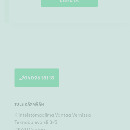
LÄHETÄ
0409618118
TULE KÄYMÄÄN
Kiinteistömaailma
Vantaa Vernissa
Teknobulevardi 3-5
01530
Vantaa