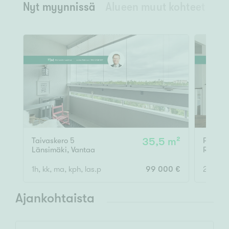
Nyt myynnissä
Alueen muut kohteet
Taivaskero 5
35,5 m²
Pyöräri
Länsimäki
,
Vantaa
Rajaky
1h, kk, ma, kph, las.p
99 000 €
2h, avok
Ajankohtaista