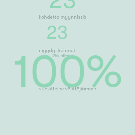
23
kohdetta myynnissä
23
myydyt kohteet
viim. 12kk aikana
100
%
suosittelee välittäjiämme