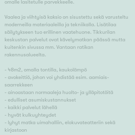
omalle lasitetulle parvekkeelle.
Vaalea ja viihtyisä kaksio on sisustettu sekä varusteltu
moderneilla materiaaleilla ja tekniikalla. Lisätilaa
säilytykseen tuo erillinen vaatehuone. Tikkurilan
keskustan palvelut ovat kävelymatkan päässä mutta
kuitenkin sivussa mm. Vantaan ratikan
rakennusalueelta.
- 48m2, omalla tontilla, kaukolämpö
- avokeittiö, johon voi yhdistää esim. aamiais-
saarrekkeen
- ainoastaan normaaleja huolto- ja ylläpitotöitä
- edulliset asumiskustannukset
- kaikki palvelut lähellä
- hyvät kulkuyhteydet
- lyhyt matka uimahalliin, elokuvateatteriin sekä
kirjastoon