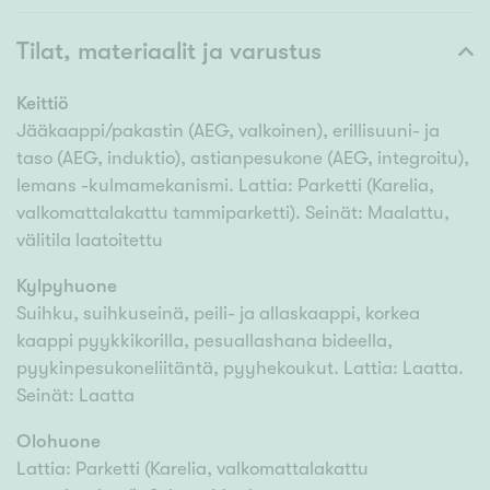
Tilat, materiaalit ja varustus
Keittiö
Jääkaappi/pakastin (AEG, valkoinen), erillisuuni- ja
taso (AEG, induktio), astianpesukone (AEG, integroitu),
lemans -kulmamekanismi. Lattia: Parketti (Karelia,
valkomattalakattu tammiparketti). Seinät: Maalattu,
välitila laatoitettu
Kylpyhuone
Suihku, suihkuseinä, peili- ja allaskaappi, korkea
kaappi pyykkikorilla, pesuallashana bideella,
pyykinpesukoneliitäntä, pyyhekoukut. Lattia: Laatta.
Seinät: Laatta
Olohuone
Lattia: Parketti (Karelia, valkomattalakattu