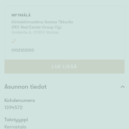
MYYMÄLÄ
Kiinteistömaailma
Vantaa Tikkurila
(
PKS Real Estate Group Oy
)
Unikkotie 6
,
01300
Vantaa
0102123000
LUE LISÄÄ
Asunnon tiedot
Kohdenumero
1394572
Talotyyppi
Kerrostalo