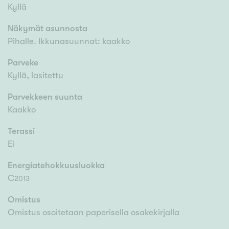
Kyllä
Näkymät asunnosta
Pihalle. Ikkunasuunnat: kaakko
Parveke
Kyllä, lasitettu
Parvekkeen suunta
Kaakko
Terassi
Ei
Energiatehokkuusluokka
C
2013
Omistus
Omistus osoitetaan paperisella osakekirjalla