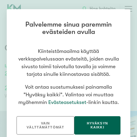
OTA YHTEYTTÄ
ESITTELY
KOHTEEN TIEDOT
Hae kohteita
Palvelemme sinua paremmin
evästeiden avulla
Orvokkikuja 3
,
Tikkurila
,
Vantaa
Kiinteistömaailma käyttää
verkkopalvelussaan evästeitä, joiden avulla
48
m²
/
48
m²
sivusto toimii toivotulla tavalla ja voimme
2h+k+kph+vh+lasitettu parveke
tarjota sinulle kiinnostavaa sisältöä.
224 000,00 €
Voit antaa suostumuksesi painamalla
101 440,25 €
"Hyväksy kaikki". Valintaa voi muuttaa
Velaton hinta
Myyntihinta
myöhemmin
Evästeasetukset
-linkin kautta.
VAIN
HYVÄKSYN
VÄLTTÄMÄTTÖMÄT
KAIKKI