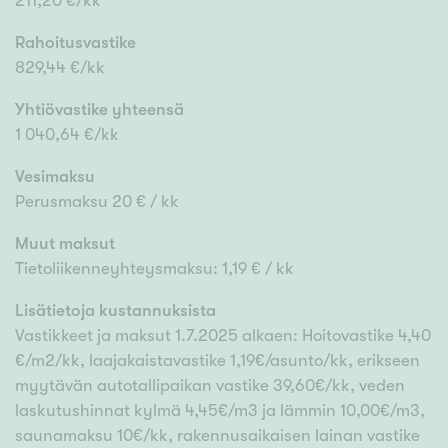
211,20 €/kk
Rahoitusvastike
829,44 €/kk
Yhtiövastike yhteensä
1 040,64 €/kk
Vesimaksu
Perusmaksu 20 € / kk
Muut maksut
Tietoliikenneyhteysmaksu: 1,19 € / kk
Lisätietoja kustannuksista
Vastikkeet ja maksut 1.7.2025 alkaen: Hoitovastike 4,40
€/m2/kk, laajakaistavastike 1,19€/asunto/kk, erikseen
myytävän autotallipaikan vastike 39,60€/kk, veden
laskutushinnat kylmä 4,45€/m3 ja lämmin 10,00€/m3,
saunamaksu 10€/kk, rakennusaikaisen lainan vastike