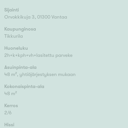
Sijainti
Orvokkikuja 3, 01300 Vantaa
Kaupunginosa
Tikkurila
Huoneluku
2h+k+kph+vh+lasitettu parveke
Asuinpinta-ala
48 m², yhtiöjärjestyksen mukaan
Kokonaispinta-ala
48 m²
Kerros
2/6
Hissi