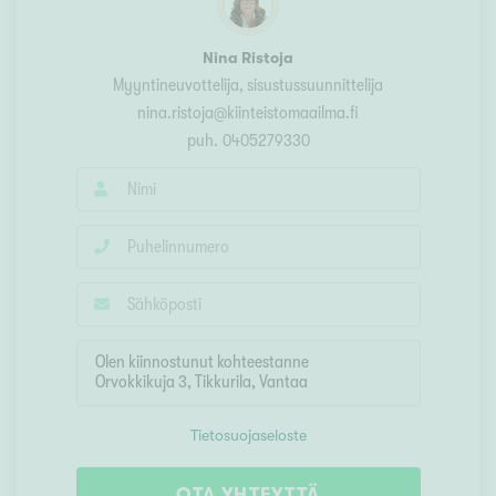
Nina Ristoja
Myyntineuvottelija, sisustussuunnittelija
nina.ristoja@kiinteistomaailma.fi
puh.
0405279330
Tietosuojaseloste
OTA YHTEYTTÄ