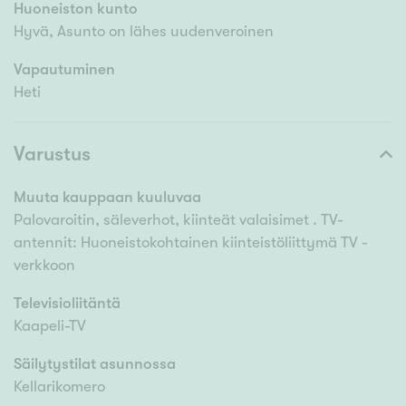
Huoneiston kunto
Hyvä, Asunto on lähes uudenveroinen
Vapautuminen
Heti
Varustus
Muuta kauppaan kuuluvaa
Palovaroitin, säleverhot, kiinteät valaisimet . TV-
antennit: Huoneistokohtainen kiinteistöliittymä TV -
verkkoon
Televisioliitäntä
Kaapeli-TV
Säilytystilat asunnossa
Kellarikomero