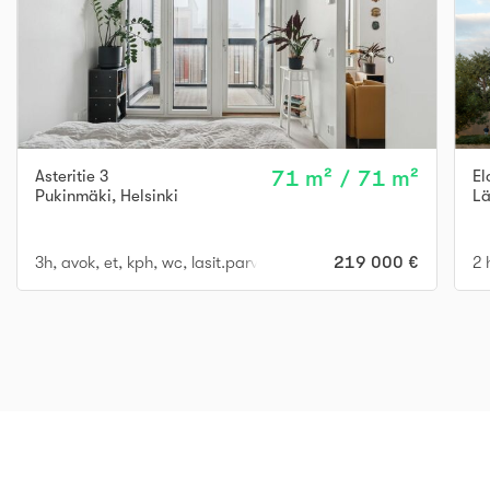
Asteritie 3
71 m² / 71 m²
El
Pukinmäki
,
Helsinki
Lä
3h, avok, et, kph, wc, lasit.parveke
219 000 €
2 