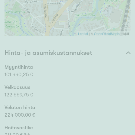
Leaflet
| ©
OpenStreetMapin
tekijät
Hinta- ja asumiskustannukset
Myyntihinta
101 440,25 €
Velkaosuus
122 559,75 €
Velaton hinta
224 000,00 €
Hoitovastike