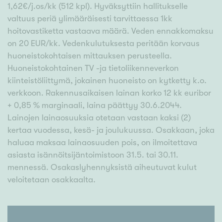
1,62€/j.os/kk (512 kpl). Hyväksyttiin hallitukselle
valtuus periä ylimääräisesti tarvittaessa 1kk
hoitovastiketta vastaava määrä. Veden ennakkomaksu
on 20 EUR/kk. Vedenkulutuksesta peritään korvaus
huoneistokohtaisen mittauksen perusteella.
Huoneistokohtainen TV -ja tietoliikenneverkon
kiinteistöliittymä, jokainen huoneisto on kytketty k.o.
verkkoon. Rakennusaikaisen lainan korko 12 kk euribor
+ 0,85 % marginaali, laina päättyy 30.6.2044.
Lainojen lainaosuuksia otetaan vastaan kaksi (2)
kertaa vuodessa, kesä- ja joulukuussa. Osakkaan, joka
haluaa maksaa lainaosuuden pois, on ilmoitettava
asiasta isännöitsijäntoimistoon 31.5. tai 30.11.
mennessä. Osakaslyhennyksistä aiheutuvat kulut
veloitetaan osakkaalta.