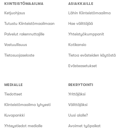
KIINTEISTÖMAAILMA
ASIAKKAILLE
Ketjuohjaus
Lähin Kiinteistömaailma
Tutustu Kiinteistömaailmaan
Hae välittäjää
Palvelut rakennuttajille
Yhteistyökumppanit
Vastuullisuus
Kotikansio
Tietosuojaseloste
Tietoa evästeiden käytöstä
Evästeasetukset
MEDIALLE
REKRYTOINTI
Tiedotteet
Yrittäjäksi
Kiinteistömaailma lyhyesti
Välittäjäksi
Kuvapankki
Uusi alalle?
Yhteystiedot medialle
Avoimet työpaikat