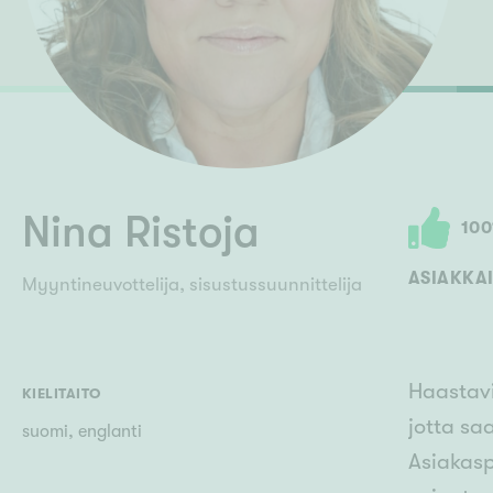
Ilmajoki
Ivalo
Asunto
M
Kiintei
Mik
J
Joensuu
Jyväskylä
Järvenpää
N
No
Nina Ristoja
100
ASIAKKAI
Myyntineuvottelija, sisustussuunnittelija
Haastavi
KIELITAITO
jotta sa
suomi, englanti
Asiakasp