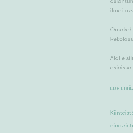
asiantun
ilmoituks
Omakoht
Rekolass
Alalle s
asioissa
kohti pos
LUE LIS
Vaikka o
Ota yhte
Kiinteis
nina.ris