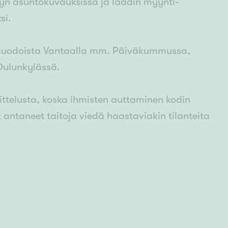
äyn asuntokuvauksissa ja laadin myynti-
si.
muodoista Vantaalla mm. Päiväkummussa,
Oulunkylässä.
nnittelusta, koska ihmisten auttaminen kodin
t antaneet taitoja viedä haastaviakin tilanteita
tyttävä, positiivinen ja iloinen.