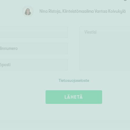
Nina Ristoja
, Kiinteistömaailma
Vantaa Koivukylä
Tietosuojaseloste
LÄHETÄ