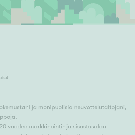
Ylivieska
Ylöjärvi
oki
rkulla
aisu!
kemustani ja monipuolisia neuvottelutaitojani,
uppoja.
 20 vuoden markkinointi- ja sisustusalan