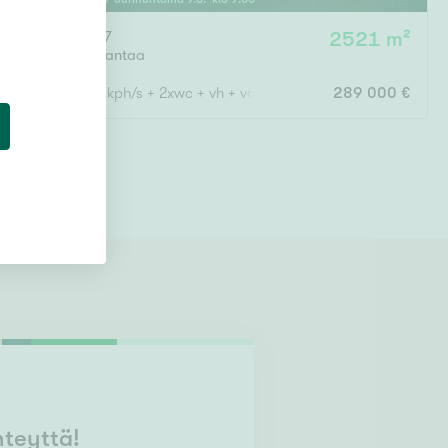
Kauriintie 7
2521 m²
Metsola
,
Vantaa
3-4h + k + kph/s + 2xwc + vh + var. + terassi markiisilla
289 000 €
hteyttä!