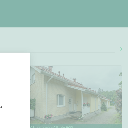
ta
ENSIESITTELY
Sunnuntaina
9
.
8
. klo
9
:
00