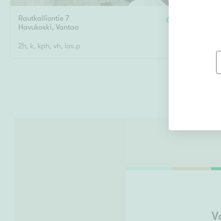
Rautkalliontie 7
61,5 m²
Havukoski
,
Vantaa
2h, k, kph, vh, las.p
75 000 €
V