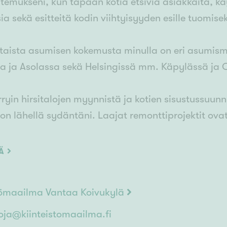
temukseni, kun tapaan kotia etsiviä asiakkaita, k
ia sekä esitteitä kodin viihtyisyyden esille tuomisek
aista asumisen kokemusta minulla on eri asumis
a ja Asolassa sekä Helsingissä mm. Käpylässä ja 
iirryin hirsitalojen myynnistä ja kotien sisustussuu
 on lähellä sydäntäni. Laajat remonttiprojektit ova
itiivista lopputulosta.
ÄÄ
tan työni vakavasti niin ihmisenä olen helposti lähes
yttä niin aloitetaan!
tömaailma Vantaa Koivukylä
toja@kiinteistomaailma.fi