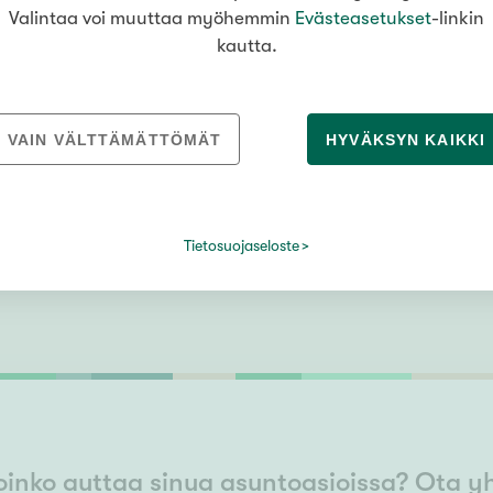
Valintaa voi muuttaa myöhemmin
Evästeasetukset
-linkin
Metsolanrinne 6
65 m²
kautta.
Metsola
,
Vantaa
2h+k+kph+sauna+varasto+terassi
170 000 €
VAIN VÄLTTÄMÄTTÖMÄT
HYVÄKSYN KAIKKI
Tietosuojaseloste
oinko auttaa sinua asuntoasioissa? Ota y