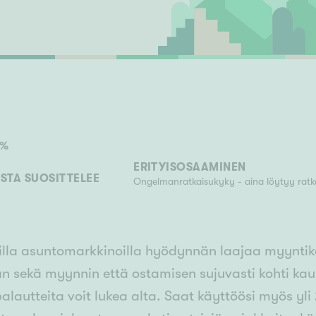
Senioriasuminen
jen hinnat
Valitse kiinteistönvälittäjä
S
stönvälitys alueellasi
Arviointipalvelu
keli
Mänttä
Salo
Savonlinna
Seinäj
Siilinjärvi
Sotkamo
Söde
kia
Nummela
%
ERITYISOSAAMINEN
STA SUOSITTELEE
Ongelmanratkaisukyky - aina löytyy ratk
lla asuntomarkkinoilla hyödynnän laajaa myyntiko
an sekä myynnin että ostamisen sujuvasti kohti ka
alautteita voit lukea alta. Saat käyttöösi myös yli