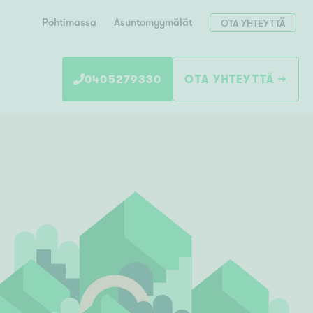
Pohtimassa
Asuntomyymälät
OTA YHTEYTTÄ
0405279330
OTA YHTEYTTÄ
Hae postinumerosi perusteella
unnon ostajille
 liittyvät
T
Tahko
Tampere
Tornio
Turku
totoimeksianto
Tuusula
V
 meidät
Vaasa
Valkeakoski
Vantaa
tys alueellasi
Varkaus
Y
vaniemi