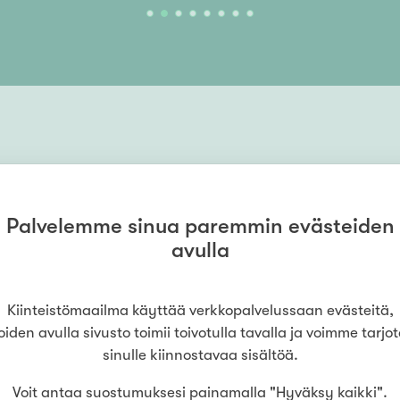
Palvelemme sinua paremmin evästeiden
avulla
Kiinteistömaailma käyttää verkkopalvelussaan evästeitä,
oiden avulla sivusto toimii toivotulla tavalla ja voimme tarjo
sinulle kiinnostavaa sisältöä.
Voit antaa suostumuksesi painamalla "Hyväksy kaikki".
ESITTELY
Sunnuntaina
9
.
8
. klo
10
:
30