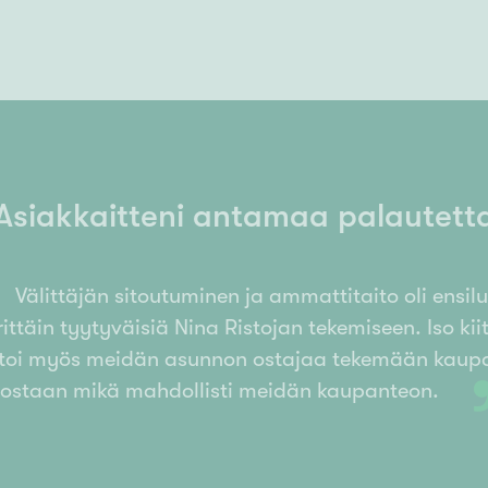
Asiakkaitteni antamaa palautett
Välittäjän sitoutuminen ja ammattitaito oli ensil
ttäin tyytyväisiä Nina Ristojan tekemiseen. Iso kiit
toi myös meidän asunnon ostajaa tekemään kaup
ostaan mikä mahdollisti meidän kaupanteon.