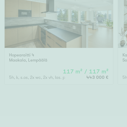
Hopearaitti 4
Ka
Maakala
,
Lempäälä
So
117 m² / 117 m²
5h, k, s.os, 2x wc, 2x vh, las. p
443 000 €
5h