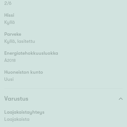
2/6
Hissi
Kyllä
Parveke
Kyllä, lasitettu
Energiatehokkuusluokka
A
2018
Huoneiston kunto
Uusi
Varustus
Laajakaistayhteys
Laajakaista