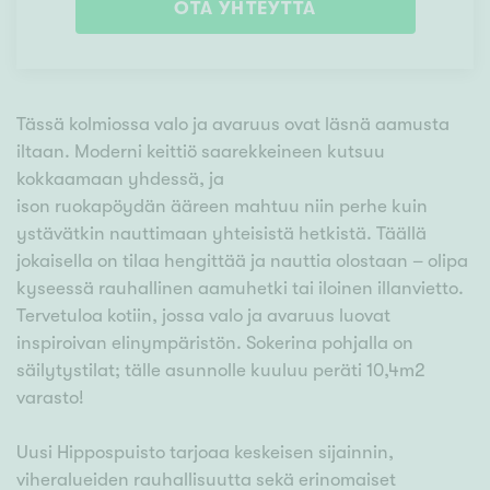
OTA YHTEYTTÄ
Tässä kolmiossa valo ja avaruus ovat läsnä aamusta
iltaan. Moderni keittiö saarekkeineen kutsuu
kokkaamaan yhdessä, ja
ison ruokapöydän ääreen mahtuu niin perhe kuin
ystävätkin nauttimaan yhteisistä hetkistä. Täällä
jokaisella on tilaa hengittää ja nauttia olostaan – olipa
kyseessä rauhallinen aamuhetki tai iloinen illanvietto.
Tervetuloa kotiin, jossa valo ja avaruus luovat
inspiroivan elinympäristön. Sokerina pohjalla on
säilytystilat; tälle asunnolle kuuluu peräti 10,4m2
varasto!
Uusi Hippospuisto tarjoaa keskeisen sijainnin,
viheralueiden rauhallisuutta sekä erinomaiset