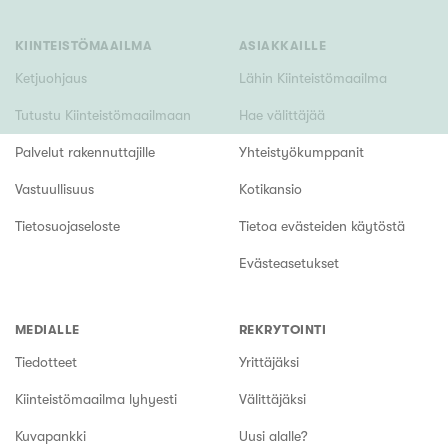
KIINTEISTÖMAAILMA
ASIAKKAILLE
Ketjuohjaus
Lähin Kiinteistömaailma
Tutustu Kiinteistömaailmaan
Hae välittäjää
Palvelut rakennuttajille
Yhteistyökumppanit
Vastuullisuus
Kotikansio
Tietosuojaseloste
Tietoa evästeiden käytöstä
Evästeasetukset
MEDIALLE
REKRYTOINTI
Tiedotteet
Yrittäjäksi
Kiinteistömaailma lyhyesti
Välittäjäksi
Kuvapankki
Uusi alalle?