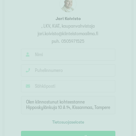
Jari Koivisto
, LKV, KiAT, kaupanvahvistaja
jari.koivisto@kiinteistomaailma.fi
puh.
0505971525
Tietosuojaseloste