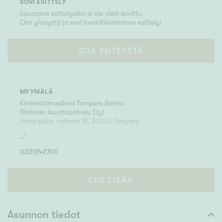
SOVI ESITTELY
Seuraava esittelyaika ei ole vielä sovittu.
Ota yhteyttä ja sovi henkilökohtainen esittely!
OTA YHTEYTTÄ
MYYMÄLÄ
Kiinteistömaailma
Tampere Ratina
(
Ratinan Asuntopalvelu Oy
)
Hatanpään valtatie 18
,
33100
Tampere
0331242700
LUE LISÄÄ
Asunnon tiedot