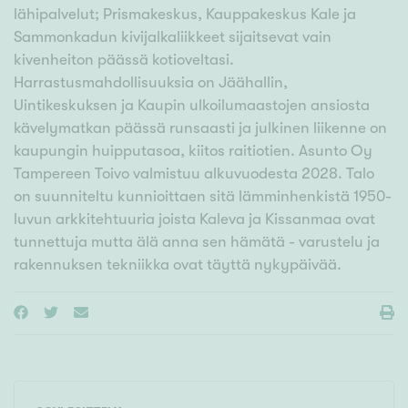
lähipalvelut; Prismakeskus, Kauppakeskus Kale ja
Sammonkadun kivijalkaliikkeet sijaitsevat vain
kivenheiton päässä kotioveltasi.
Harrastusmahdollisuuksia on Jäähallin,
Uintikeskuksen ja Kaupin ulkoilumaastojen ansiosta
kävelymatkan päässä runsaasti ja julkinen liikenne on
kaupungin huipputasoa, kiitos raitiotien. Asunto Oy
Tampereen Toivo valmistuu alkuvuodesta 2028. Talo
on suunniteltu kunnioittaen sitä lämminhenkistä 1950-
luvun arkkitehtuuria joista Kaleva ja Kissanmaa ovat
tunnettuja mutta älä anna sen hämätä - varustelu ja
rakennuksen tekniikka ovat täyttä nykypäivää.