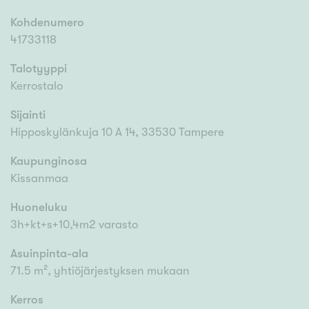
Kohdenumero
41733118
Talotyyppi
Kerrostalo
Sijainti
Hipposkylänkuja 10 A 14, 33530 Tampere
Kaupunginosa
Kissanmaa
Huoneluku
3h+kt+s+10,4m2 varasto
Asuinpinta-ala
71.5 m², yhtiöjärjestyksen mukaan
Kerros