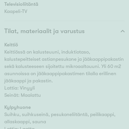
Televisioliitäntä
Kaapeli-TV
Tilat, materiaalit ja varustus
Keittiö
Keittiössä on kalusteuuni, induktiotaso,
kalustepeitteiset astianpesukone ja jääkaappipakastin
sekä kalusteeseen sijoitettu mikroaaltouuni. Yli 60 m2
asunnoissa on jääkaappipakastimen tilalla erillinen
jääkaappi ja pakastin.
Lattia: Vinyyli
Seinät: Maalattu
Kylpyhuone
Suihku, suihkuseinä, pesukoneliitäntä, peilikaappi,
allaskaappi, sauna
Lattia: Laatta