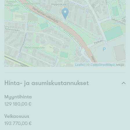
Leaflet
| ©
OpenStreetMapin
tekijät
Hinta- ja asumiskustannukset
Myyntihinta
129 180,00 €
Velkaosuus
193 770,00 €