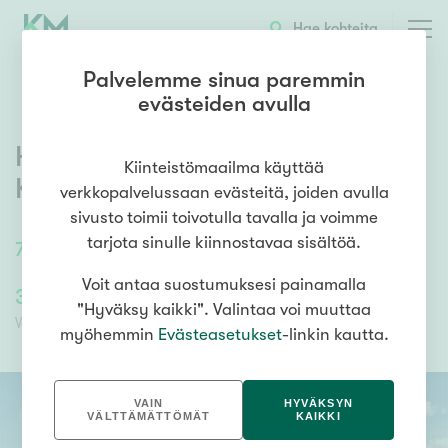
OTA YHTEYTTÄ
ESITTELY
KOHTEEN TIEDOT
Hae kohteita
Palvelemme sinua paremmin
evästeiden avulla
Hipposkylänkuja 10 A 14
,
Kiinteistömaailma käyttää
Kissanmaa
,
Tampere
verkkopalvelussaan evästeitä, joiden avulla
sivusto toimii toivotulla tavalla ja voimme
tarjota sinulle kiinnostavaa sisältöä.
71,5
m²
3h+kt+s+10,4m2 varasto
Voit antaa suostumuksesi painamalla
322 950,00 €
129 180,00 €
"Hyväksy kaikki". Valintaa voi muuttaa
Velaton hinta
Myyntihinta
myöhemmin
Evästeasetukset
-linkin kautta.
VAIN
HYVÄKSYN
VÄLTTÄMÄTTÖMÄT
KAIKKI