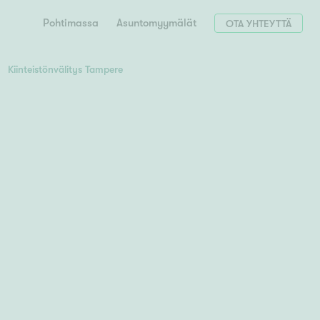
Pohtimassa
Asuntomyymälät
OTA YHTEYTTÄ
Kiinteistönvälitys Tampere
Hae postinumerosi perusteella
unnon ostajille
 liittyvät
T
Tahko
Tampere
Tornio
Turku
totoimeksianto
Tuusula
V
 meidät
Vaasa
Valkeakoski
Vantaa
tys alueellasi
Varkaus
Y
vaniemi