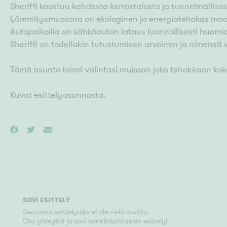
Sheriffi koostuu kahdesta kerrostalosta ja tunnelmallis
Lämmitysmuotona on ekologinen ja energiatehokas maalä
Autopaikoilla on sähköauton lataus luonnollisesti huomio
Sheriffi on todellakin tutustumisen arvoinen ja nimensä 
Tämä asunto toimii valintasi mukaan joko tehokkaan koko
Kuvat esittelyasunnosta.
SOVI ESITTELY
Seuraava esittelyaika ei ole vielä sovittu.
Ota yhteyttä ja sovi henkilökohtainen esittely!