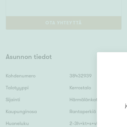
OTA YHTEYTTÄ
Asunnon tiedot
Kohdenumero
38432939
Talotyyppi
Kerrostalo
Sijainti
Härmälänkatu 40 B 33, 3
j
Kaupunginosa
Rantaperkiö
Huoneluku
2-3h+kt+s+vh