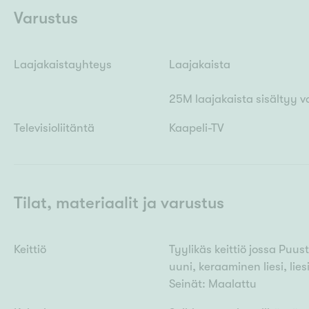
Varustus
Laajakaistayhteys
Laajakaista
25M laajakaista sisältyy v
Televisioliitäntä
Kaapeli-TV
Tilat, materiaalit ja varustus
Keittiö
Tyylikäs keittiö jossa Puu
uuni, keraaminen liesi, lie
Seinät: Maalattu