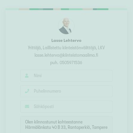
Ylivieska
Ylöjärvi
oki
rkulla
Lasse Lehtervo
Yrittäjä, Laillistettu kiinteistönvälittäjä, LKV
lasse.lehtervo@kiinteistomaailma.fi
puh.
0505971536