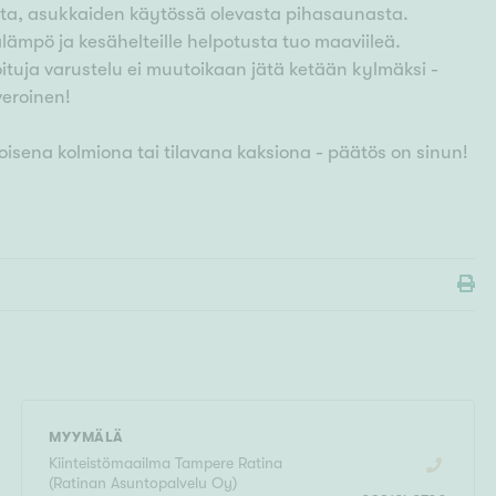
esta, asukkaiden käytössä olevasta pihasaunasta.
mpö ja kesähelteille helpotusta tuo maaviileä.
ituja varustelu ei muutoikaan jätä ketään kylmäksi -
veroinen!
isena kolmiona tai tilavana kaksiona - päätös on sinun!
MYYMÄLÄ
Kiinteistömaailma
Tampere Ratina
(
Ratinan Asuntopalvelu Oy
)