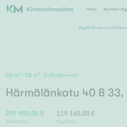
Haku
Asunnon myy
Myytävät asunnot Tamper
Valitse lähin myymäläpaikkakunta
Asun
E
K
Kiint
Tarj
Espoo
Ka
Ka
58
m²
/
58
m²
2-3h+kt+s+vh
Ki
Kiint
Ko
H
Digi
Härmälänkatu 40 B 33
,
Hamina
Helsinki
Hyvinkää
Avoi
L
Hämeenlinna
Lah
297 900,00 €
119 160,00 €
Lev
I
Päätök
Velaton hinta
Myyntihinta