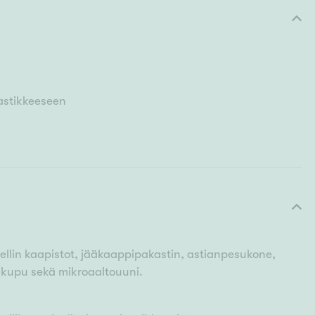
astikkeeseen
stellin kaapistot, jääkaappipakastin, astianpesukone,
sikupu sekä mikroaaltouuni.