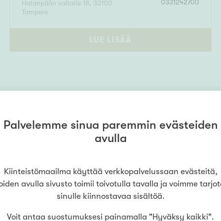
0331242700
Hatanpään valtatie 18
,
33100
Tampere
LUE LISÄÄ
Palvelemme sinua paremmin evästeiden
avulla
Kiinteistömaailma käyttää verkkopalvelussaan evästeitä,
3900 Tampere
oiden avulla sivusto toimii toivotulla tavalla ja voimme tarjo
sinulle kiinnostavaa sisältöä.
Voit antaa suostumuksesi painamalla "Hyväksy kaikki".