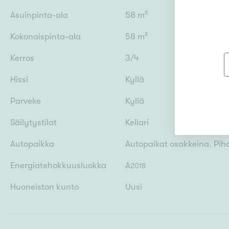
Asuinpinta-ala
58 m²
Kokonaispinta-ala
58 m²
Kerros
3/4
Hissi
Kyllä
Parveke
Kyllä
Säilytystilat
Kellari
Autopaikka
Autopaikat osakkeina. Piha
Energiatehokkuusluokka
A
2018
Huoneiston kunto
Uusi