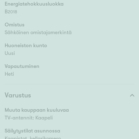
Energiatehokkuusluokka
B
2018
Omistus
Sähköinen omistajamerkintä
Huoneiston kunto
Uusi
Vapautuminen
Heti
Varustus
Muuta kauppaan kuuluvaa
TV-antennit: Kaapeli
Säilytystilat asunnossa
Kaapistot, kellarikomero