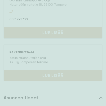
(
Ratinan Asuntopalvelu Oy
)
Hatanpään valtatie 18
,
33100
Tampere
0331242700
LUE LISÄÄ
RAKENNUTTAJA
Katso rakennuttajan sivu
As. Oy Tampereen Nikama
LUE LISÄÄ
Asunnon tiedot