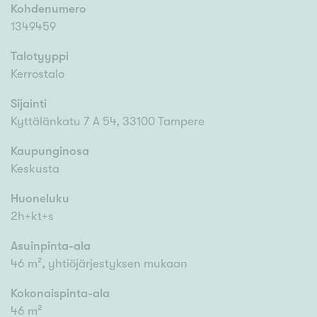
Kohdenumero
1349459
Talotyyppi
Kerrostalo
Sijainti
Kyttälänkatu 7 A 54, 33100 Tampere
Kaupunginosa
Keskusta
Huoneluku
2h+kt+s
Asuinpinta-ala
46 m², yhtiöjärjestyksen mukaan
Kokonaispinta-ala
46 m²