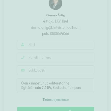
Kimmo Ärlig
Yrittäjä, LKV, KiAT
kimmo.arlig@kiinteistomaailma.fi
puh.
0505164066
Tietosuojaseloste