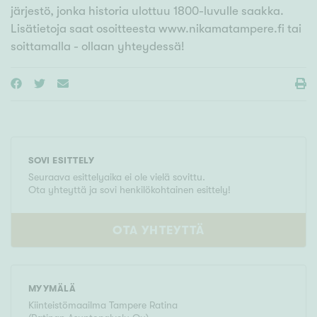
järjestö, jonka historia ulottuu 1800-luvulle saakka.
Lisätietoja saat osoitteesta www.nikamatampere.fi tai
soittamalla - ollaan yhteydessä!
SOVI ESITTELY
Seuraava esittelyaika ei ole vielä sovittu.
Ota yhteyttä ja sovi henkilökohtainen esittely!
OTA YHTEYTTÄ
MYYMÄLÄ
Kiinteistömaailma
Tampere Ratina