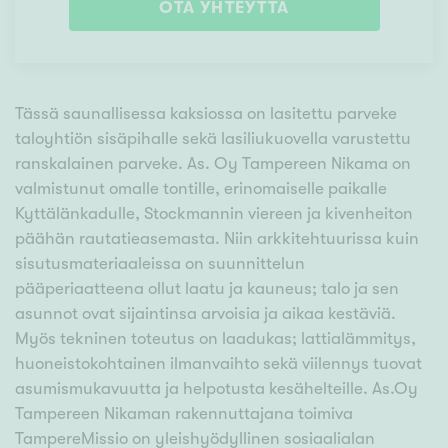
OTA YHTEYTTÄ
Tässä saunallisessa kaksiossa on lasitettu parveke
taloyhtiön sisäpihalle sekä lasiliukuovella varustettu
ranskalainen parveke. As. Oy Tampereen Nikama on
valmistunut omalle tontille, erinomaiselle paikalle
Kyttälänkadulle, Stockmannin viereen ja kivenheiton
päähän rautatieasemasta. Niin arkkitehtuurissa kuin
sisutusmateriaaleissa on suunnittelun
pääperiaatteena ollut laatu ja kauneus; talo ja sen
asunnot ovat sijaintinsa arvoisia ja aikaa kestäviä.
Myös tekninen toteutus on laadukas; lattialämmitys,
huoneistokohtainen ilmanvaihto sekä viilennys tuovat
asumismukavuutta ja helpotusta kesähelteille. As.Oy
Tampereen Nikaman rakennuttajana toimiva
TampereMissio on yleishyödyllinen sosiaalialan