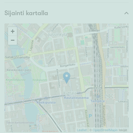
Sijainti kartalla
+
−
Leaflet
| ©
OpenStreetMapin
tekijät