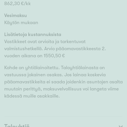
862,30 €/kk
Vesimaksu
Käytön mukaan
Lisätietoja kustannuksista
Vastikkeet ovat arvioita ja tarkentuvat
valmistushetkellä. Arvio pääomavastikkeesta 2.
vuoden aikana on 1550,50 €
Kohde on yhtiölainoitettu. Taloyhtiölainasta on
vastuussa jokainen osakas. Jos lainaa koskevia
pääomavastikkeita ei saada joidenkin asuntojen osalta
muutoin perittyä, maksuvelvollisuus voi langeta viime
kädessä muille osakkaille.
Taloyhtiö