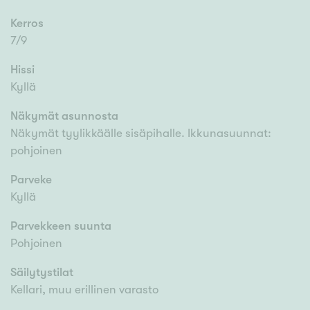
Kerros
7/9
Hissi
Kyllä
Näkymät asunnosta
Näkymät tyylikkäälle sisäpihalle. Ikkunasuunnat:
pohjoinen
Parveke
Kyllä
Parvekkeen suunta
Pohjoinen
Säilytystilat
Kellari, muu erillinen varasto