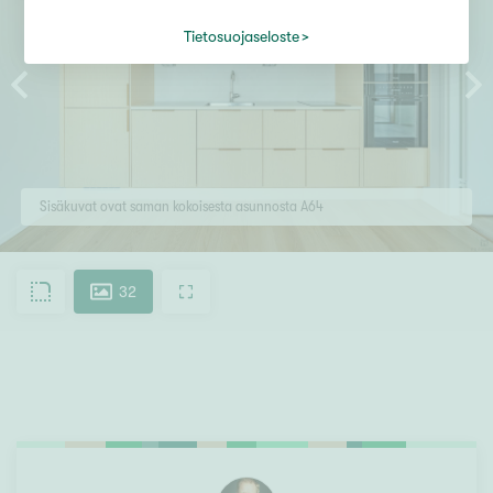
Tietosuojaseloste
Sisäkuvat ovat saman kokoisesta asunnosta A64
32