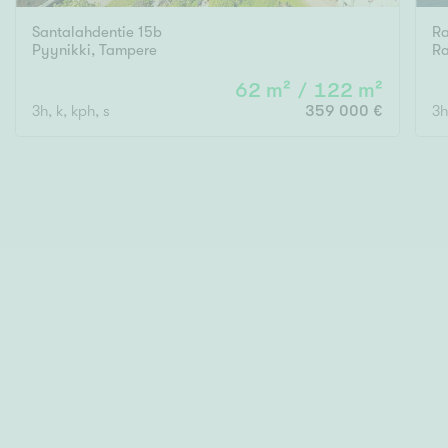
Santalahdentie 15b
Ra
Pyynikki
,
Tampere
Ra
62 m² / 122 m²
3h, k, kph, s
359 000 €
3h