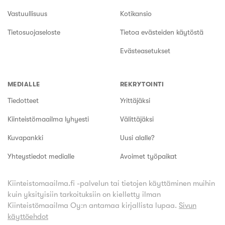
Vastuullisuus
Kotikansio
Tietosuojaseloste
Tietoa evästeiden käytöstä
Evästeasetukset
MEDIALLE
REKRYTOINTI
Tiedotteet
Yrittäjäksi
Kiinteistömaailma lyhyesti
Välittäjäksi
Kuvapankki
Uusi alalle?
Yhteystiedot medialle
Avoimet työpaikat
Kiinteistomaailma.fi -palvelun tai tietojen käyttäminen muihin
kuin yksityisiin tarkoituksiin on kielletty ilman
Kiinteistömaailma Oy:n antamaa kirjallista lupaa.
Sivun
käyttöehdot