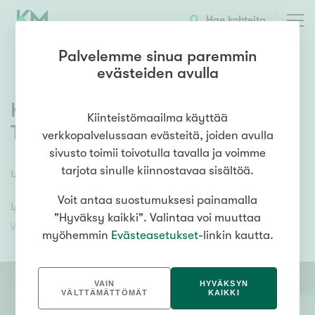
OTA YHTEYTTÄ
ESITTELY
KOHTEEN TIEDOT
Hae kohteita
Palvelemme sinua paremmin
evästeiden avulla
Kyttälänkatu 7 A 54
,
Keskusta
,
Kiinteistömaailma käyttää
Tampere
verkkopalvelussaan evästeitä, joiden avulla
sivusto toimii toivotulla tavalla ja voimme
tarjota sinulle kiinnostavaa sisältöä.
46
m²
/
46
m²
2h+kt+s
Voit antaa suostumuksesi painamalla
443 000,00 €
177 200,00 €
"Hyväksy kaikki". Valintaa voi muuttaa
Velaton hinta
Myyntihinta
myöhemmin
Evästeasetukset
-linkin kautta.
VAIN
HYVÄKSYN
VÄLTTÄMÄTTÖMÄT
KAIKKI