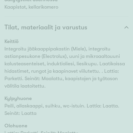
Kaapistot, kellarikomero
Tilat, materiaalit ja varustus
Keittiö
Integroitu jääkaappipakastin (Miele), integroitu
astianpesukone (Electrolux), uuni ja mikroaaltouuni
kalusteasenteiset, induktioliesi, liesikupu. Laatikoissa
hidastimet, rungot ja kaapinovet viilutettu. . Lattia:
Parketti. Seinät: Maalattu, kaapistojen ja työtason
välitila laatoitettu.
Kylpyhuone
Peili, allaskaappi, suihku, wc-istuin. Lattia: Laatta.
Seinät: Laatta
Olohuone