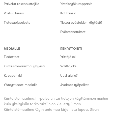
Palvelut rakennuttajille
Yhteistyökumppanit
Vastuullisuus
Kotikansio
Tietosuojaseloste
Tietoa evästeiden käytöstä
Evästeasetukset
MEDIALLE
REKRYTOINTI
Tiedotteet
Yrittäjäksi
Kiinteistömaailma lyhyesti
Välittäjäksi
Kuvapankki
Uusi alalle?
Yhteystiedot medialle
Avoimet työpaikat
Kiinteistomaailma.fi -palvelun tai tietojen käyttäminen muihin
kuin yksityisiin tarkoituksiin on kielletty ilman
Kiinteistömaailma Oy:n antamaa kirjallista lupaa.
Sivun