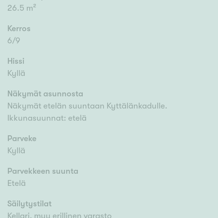
26.5 m²
Kerros
6/9
Hissi
Kyllä
Näkymät asunnosta
Näkymät etelän suuntaan Kyttälänkadulle.
Ikkunasuunnat: etelä
Parveke
Kyllä
Parvekkeen suunta
Etelä
Säilytystilat
Kellari, muu erillinen varasto