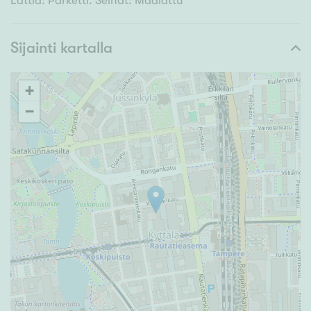
Lattia: Parketti. Seinät: Maalattu
Sijainti kartalla
+
−