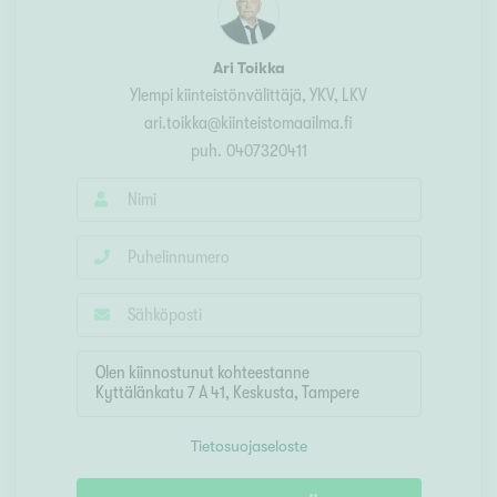
Ari Toikka
Ylempi kiinteistönvälittäjä, YKV, LKV
ari.toikka@kiinteistomaailma.fi
puh.
0407320411
Tietosuojaseloste