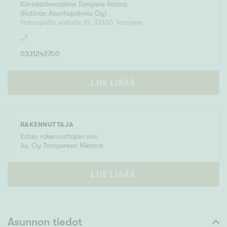
Kiinteistömaailma
Tampere Ratina
(
Ratinan Asuntopalvelu Oy
)
Hatanpään valtatie 18
,
33100
Tampere
0331242700
LUE LISÄÄ
RAKENNUTTAJA
Katso rakennuttajan sivu
As. Oy Tampereen Nikama
LUE LISÄÄ
Asunnon tiedot