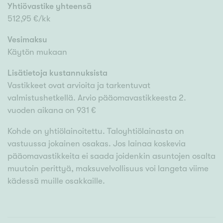
Yhtiövastike yhteensä
512,95 €/kk
Vesimaksu
Käytön mukaan
Lisätietoja kustannuksista
Vastikkeet ovat arvioita ja tarkentuvat
valmistushetkellä. Arvio pääomavastikkeesta 2.
vuoden aikana on 931 €
Kohde on yhtiölainoitettu. Taloyhtiölainasta on
vastuussa jokainen osakas. Jos lainaa koskevia
pääomavastikkeita ei saada joidenkin asuntojen osalta
muutoin perittyä, maksuvelvollisuus voi langeta viime
kädessä muille osakkaille.