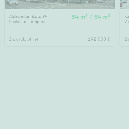
Aleksanterinkatu 29
54 m² / 54 m²
Ko
Keskusta
,
Tampere
Vu
2h, avok, ph, et
192 000 €
2h