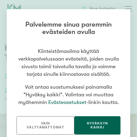
OTA YHTEYTTÄ
ESITTELY
KOHTEEN TIEDOT
Hae kohteita
Palvelemme sinua paremmin
evästeiden avulla
Kyttälänkatu 7 A 41
,
Keskusta
,
Kiinteistömaailma käyttää
Tampere
verkkopalvelussaan evästeitä, joiden avulla
sivusto toimii toivotulla tavalla ja voimme
tarjota sinulle kiinnostavaa sisältöä.
26,5
m²
/
26,5
m²
1h+kt+alk
Voit antaa suostumuksesi painamalla
266 000,00 €
106 400,00 €
"Hyväksy kaikki". Valintaa voi muuttaa
Velaton hinta
Myyntihinta
myöhemmin
Evästeasetukset
-linkin kautta.
VAIN
HYVÄKSYN
VÄLTTÄMÄTTÖMÄT
KAIKKI