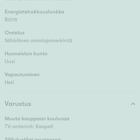
Energiatehokkuusluokka
B
2018
Omistus
Sähköinen omistajamerkintä
Huoneiston kunto
Uusi
Vapautuminen
Heti
Varustus
Muuta kauppaan kuuluvaa
TV-antennit: Kaapeli
Säilytystilat asunnossa