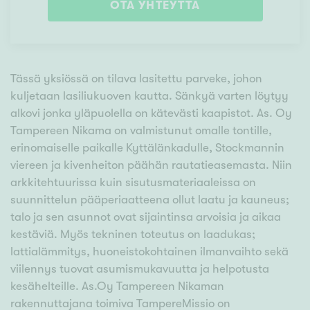
OTA YHTEYTTÄ
Tässä yksiössä on tilava lasitettu parveke, johon
kuljetaan lasiliukuoven kautta. Sänkyä varten löytyy
alkovi jonka yläpuolella on kätevästi kaapistot. As. Oy
Tampereen Nikama on valmistunut omalle tontille,
erinomaiselle paikalle Kyttälänkadulle, Stockmannin
viereen ja kivenheiton päähän rautatieasemasta. Niin
arkkitehtuurissa kuin sisutusmateriaaleissa on
suunnittelun pääperiaatteena ollut laatu ja kauneus;
talo ja sen asunnot ovat sijaintinsa arvoisia ja aikaa
kestäviä. Myös tekninen toteutus on laadukas;
lattialämmitys, huoneistokohtainen ilmanvaihto sekä
viilennys tuovat asumismukavuutta ja helpotusta
kesähelteille. As.Oy Tampereen Nikaman
rakennuttajana toimiva TampereMissio on