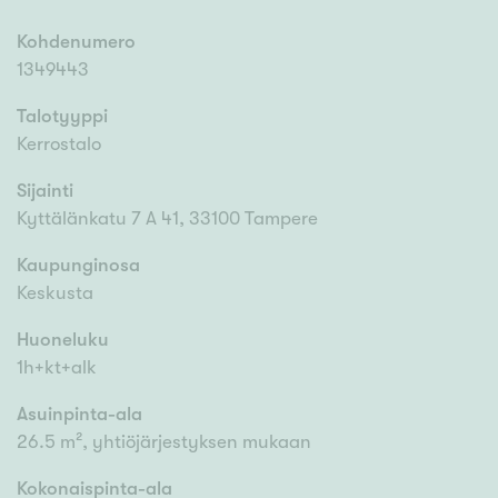
Kohdenumero
1349443
Talotyyppi
Kerrostalo
Sijainti
Kyttälänkatu 7 A 41, 33100 Tampere
Kaupunginosa
Keskusta
Huoneluku
1h+kt+alk
Asuinpinta-ala
26.5 m², yhtiöjärjestyksen mukaan
Kokonaispinta-ala