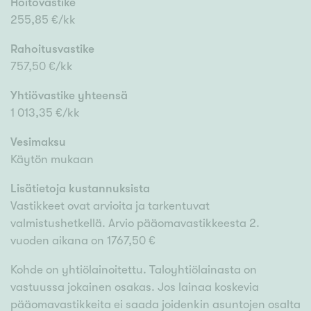
Hoitovastike
255,85 €/kk
Rahoitusvastike
757,50 €/kk
Yhtiövastike yhteensä
1 013,35 €/kk
Vesimaksu
Käytön mukaan
Lisätietoja kustannuksista
Vastikkeet ovat arvioita ja tarkentuvat
valmistushetkellä. Arvio pääomavastikkeesta 2.
vuoden aikana on 1767,50 €
Kohde on yhtiölainoitettu. Taloyhtiölainasta on
vastuussa jokainen osakas. Jos lainaa koskevia
pääomavastikkeita ei saada joidenkin asuntojen osalta