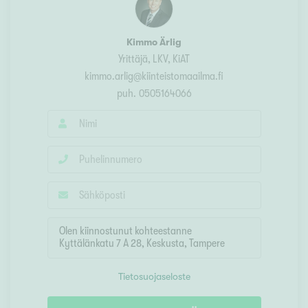
Kimmo Ärlig
Yrittäjä, LKV, KiAT
kimmo.arlig@kiinteistomaailma.fi
puh.
0505164066
Tietosuojaseloste