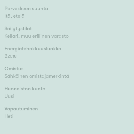
Parvekkeen suunta
Itä, etelä
Säilytystilat
Kellari, muu erillinen varasto
Energiatehokkuusluokka
B
2018
Omistus
Sähköinen omistajamerkintä
Huoneiston kunto
Uusi
Vapautuminen
Heti