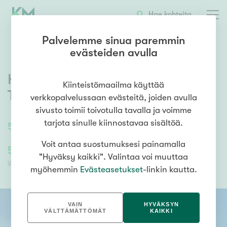
OTA YHTEYTTÄ
ESITTELY
KOHTEEN TIEDOT
Hae kohteita
Palvelemme sinua paremmin
evästeiden avulla
Kyttälänkatu 7 A 28
,
Keskusta
,
Kiinteistömaailma käyttää
Tampere
verkkopalvelussaan evästeitä, joiden avulla
sivusto toimii toivotulla tavalla ja voimme
tarjota sinulle kiinnostavaa sisältöä.
59,5
m²
/
59,5
m²
3h+kt
Voit antaa suostumuksesi painamalla
505 000,00 €
202 000,00 €
"Hyväksy kaikki". Valintaa voi muuttaa
Velaton hinta
Myyntihinta
myöhemmin
Evästeasetukset
-linkin kautta.
VAIN
HYVÄKSYN
VÄLTTÄMÄTTÖMÄT
KAIKKI