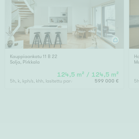
Kauppiaankatu 11 B 22
Ho
Solja
,
Pirkkala
M
124,5 m² / 124,5 m²
5h, k, kph/s, khh, lasitettu parveke ja ranskal. parveke
599 000 €
5h