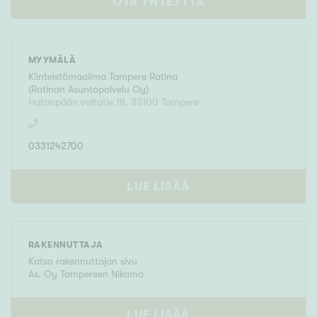
OTA YHTEYTTÄ
MYYMÄLÄ
Kiinteistömaailma
Tampere Ratina
(
Ratinan Asuntopalvelu Oy
)
Hatanpään valtatie 18
,
33100
Tampere
0331242700
LUE LISÄÄ
RAKENNUTTAJA
Katso rakennuttajan sivu
As. Oy Tampereen Nikama
LUE LISÄÄ