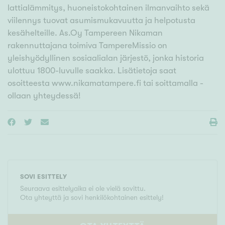
lattialämmitys, huoneistokohtainen ilmanvaihto sekä
viilennys tuovat asumismukavuutta ja helpotusta
kesähelteille. As.Oy Tampereen Nikaman
rakennuttajana toimiva TampereMissio on
yleishyödyllinen sosiaalialan järjestö, jonka historia
ulottuu 1800-luvulle saakka. Lisätietoja saat
osoitteesta www.nikamatampere.fi tai soittamalla -
ollaan yhteydessä!
SOVI ESITTELY
Seuraava esittelyaika ei ole vielä sovittu.
Ota yhteyttä ja sovi henkilökohtainen esittely!