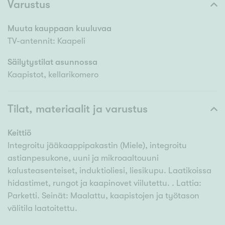
Varustus
Muuta kauppaan kuuluvaa
TV-antennit: Kaapeli
Säilytystilat asunnossa
Kaapistot, kellarikomero
Tilat, materiaalit ja varustus
Keittiö
Integroitu jääkaappipakastin (Miele), integroitu
astianpesukone, uuni ja mikroaaltouuni
kalusteasenteiset, induktioliesi, liesikupu. Laatikoissa
hidastimet, rungot ja kaapinovet viilutettu. . Lattia:
Parketti. Seinät: Maalattu, kaapistojen ja työtason
välitila laatoitettu.