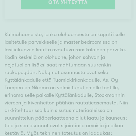
OTA YHTEYTTÄ
Kulmahuoneisto, jonka olohuoneesta on käynti isolle
lasitetulle parvekkeelle ja master bedroomissa on
lasiliukuoven kautta avautuva ranskalainen parveke.
Kodin keskellä on olohuone, johon sohvan ja
nojatuolien lisäksi saat mahtumaan suurenkin
ruokapöydän. Näkymät asunnosta ovat sekä
Kyttälänkadulle että Tuomiokirkonkadulle. As. Oy
Tampereen Nikama on valmistunut omalle tontille,
erinomaiselle paikalle Kyttälänkadulle, Stockmannin
viereen ja kivenheiton päähän rautatieasemasta. Niin
arkkitehtuurissa kuin sisutusmateriaaleissa on
suunnittelun pääperiaatteena ollut laatu ja kauneus;
talo ja sen asunnot ovat sijaintinsa arvoisia ja aikaa
kestäviä. Myös tekninen toteutus on laadukas;