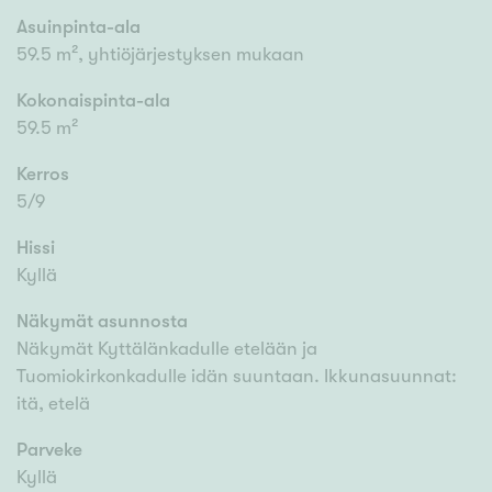
Asuinpinta-ala
59.5 m², yhtiöjärjestyksen mukaan
Kokonaispinta-ala
59.5 m²
Kerros
5/9
Hissi
Kyllä
Näkymät asunnosta
Näkymät Kyttälänkadulle etelään ja
Tuomiokirkonkadulle idän suuntaan. Ikkunasuunnat:
itä, etelä
Parveke
Kyllä