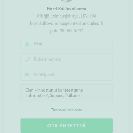
Harri Kalliovalkama
Yrittäjä, toimitusjohtaja, LKV, KiAT
harri.kalliovalkama@kiinteistomaailma.fi
puh.
0445044507
Tietosuojaseloste
OTA YHTEYTTÄ