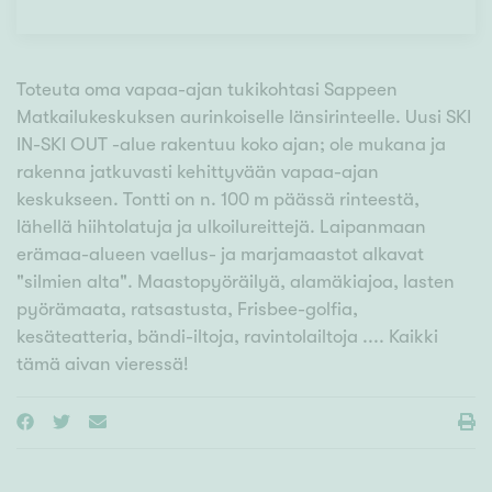
Toteuta oma vapaa-ajan tukikohtasi Sappeen
Matkailukeskuksen aurinkoiselle länsirinteelle. Uusi SKI
IN-SKI OUT -alue rakentuu koko ajan; ole mukana ja
rakenna jatkuvasti kehittyvään vapaa-ajan
keskukseen. Tontti on n. 100 m päässä rinteestä,
lähellä hiihtolatuja ja ulkoilureittejä. Laipanmaan
erämaa-alueen vaellus- ja marjamaastot alkavat
"silmien alta". Maastopyöräilyä, alamäkiajoa, lasten
pyörämaata, ratsastusta, Frisbee-golfia,
kesäteatteria, bändi-iltoja, ravintolailtoja .... Kaikki
tämä aivan vieressä!