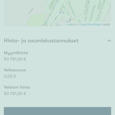
Leaflet
| ©
OpenStreetMapin
tekijät
Hinta- ja asumiskustannukset
Myyntihinta
50 781,00 €
Velkaosuus
0,00 €
Velaton hinta
50 781,00 €