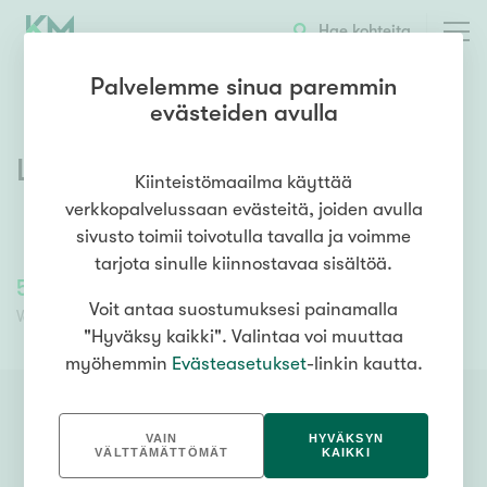
Hae kohteita
Palvelemme sinua paremmin
evästeiden avulla
Lohkaretie 2
,
Sappee
,
Pälkäne
Kiinteistömaailma käyttää
verkkopalvelussaan evästeitä, joiden avulla
sivusto toimii toivotulla tavalla ja voimme
tarjota sinulle kiinnostavaa sisältöä.
50 781,00 €
50 781,00 €
Voit antaa suostumuksesi painamalla
Velaton hinta
Myyntihinta
"Hyväksy kaikki". Valintaa voi muuttaa
myöhemmin
Evästeasetukset
-linkin kautta.
VAIN
HYVÄKSYN
VÄLTTÄMÄTTÖMÄT
KAIKKI