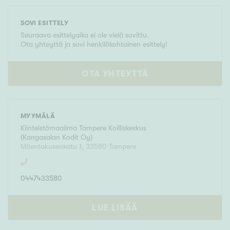
SOVI ESITTELY
Seuraava esittelyaika ei ole vielä sovittu.
Ota yhteyttä ja sovi henkilökohtainen esittely!
OTA YHTEYTTÄ
MYYMÄLÄ
Kiinteistömaailma
Tampere Koilliskeskus
(
Kangasalan Kodit Oy
)
Mäentakusenkatu 1
,
33580
Tampere
0447433580
LUE LISÄÄ