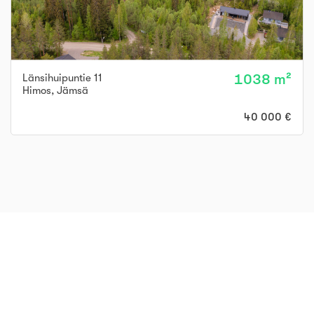
Länsihuipuntie 11
1038 m²
Himos
,
Jämsä
40 000 €