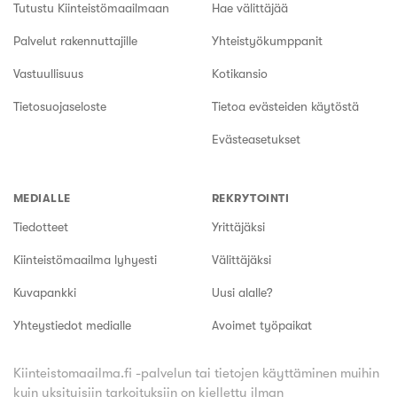
Tutustu Kiinteistömaailmaan
Hae välittäjää
Palvelut rakennuttajille
Yhteistyökumppanit
Vastuullisuus
Kotikansio
Tietosuojaseloste
Tietoa evästeiden käytöstä
Evästeasetukset
MEDIALLE
REKRYTOINTI
Tiedotteet
Yrittäjäksi
Kiinteistömaailma lyhyesti
Välittäjäksi
Kuvapankki
Uusi alalle?
Yhteystiedot medialle
Avoimet työpaikat
Kiinteistomaailma.fi -palvelun tai tietojen käyttäminen muihin
kuin yksityisiin tarkoituksiin on kielletty ilman