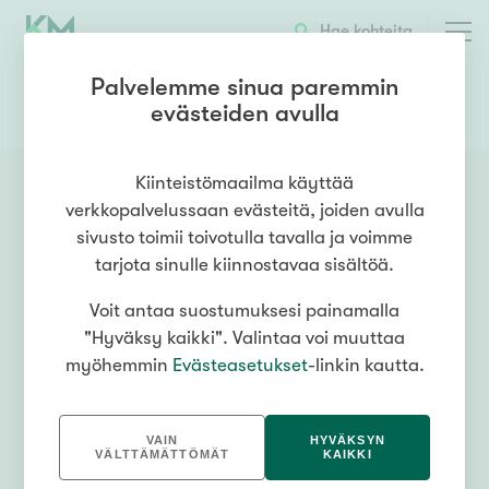
Hae kohteita
Palvelemme sinua paremmin
evästeiden avulla
0445044507
OTA YHTEYTTÄ
Kiinteistömaailma käyttää
verkkopalvelussaan evästeitä, joiden avulla
sivusto toimii toivotulla tavalla ja voimme
tarjota sinulle kiinnostavaa sisältöä.
Voit antaa suostumuksesi painamalla
"Hyväksy kaikki". Valintaa voi muuttaa
myöhemmin
Evästeasetukset
-linkin kautta.
VAIN
HYVÄKSYN
VÄLTTÄMÄTTÖMÄT
KAIKKI