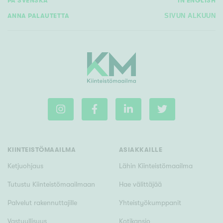
PÅ SVENSKA
IN ENGLISH
ANNA PALAUTETTA
SIVUN ALKUUN
KIINTEISTÖMAAILMA
ASIAKKAILLE
Ketjuohjaus
Lähin Kiinteistömaailma
Tutustu Kiinteistömaailmaan
Hae välittäjää
Palvelut rakennuttajille
Yhteistyökumppanit
Vastuullisuus
Kotikansio