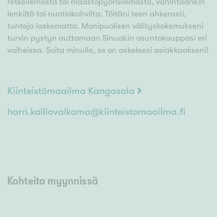
retkeilemästä tai maastopyöräilemästä, vähintäänkin
lenkiltä tai nuotiokahvilta. Töitäni teen ahkerasti,
tunteja laskematta. Monipuolisen välityskokemukseni
turvin pystyn auttamaan Sinuakin asuntokauppasi eri
vaiheissa. Soita minulle, se on askeleesi asiakkaakseni!
Kiinteistömaailma Kangasala
harri.kalliovalkama@kiinteistomaailma.fi
Kohteita myynnissä