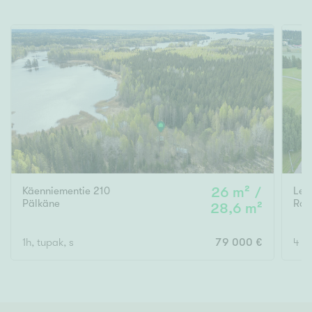
Käenniementie 210
26 m² /
Leh
Pälkäne
Ran
28,6 m²
1h, tupak, s
79 000 €
4 mh