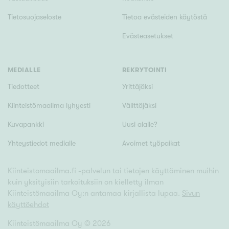
Tietosuojaseloste
Tietoa evästeiden käytöstä
Evästeasetukset
MEDIALLE
REKRYTOINTI
Tiedotteet
Yrittäjäksi
Kiinteistömaailma lyhyesti
Välittäjäksi
Kuvapankki
Uusi alalle?
Yhteystiedot medialle
Avoimet työpaikat
Kiinteistomaailma.fi -palvelun tai tietojen käyttäminen muihin
kuin yksityisiin tarkoituksiin on kielletty ilman
Kiinteistömaailma Oy:n antamaa kirjallista lupaa.
Sivun
käyttöehdot
Kiinteistömaailma Oy ©
2026