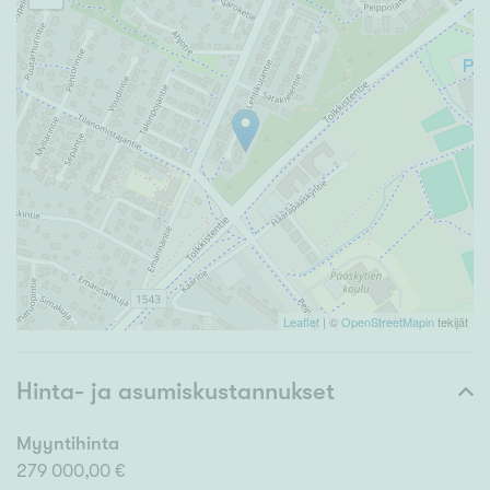
Leaflet
| ©
OpenStreetMapin
tekijät
Hinta- ja asumiskustannukset
Myyntihinta
279 000,00 €