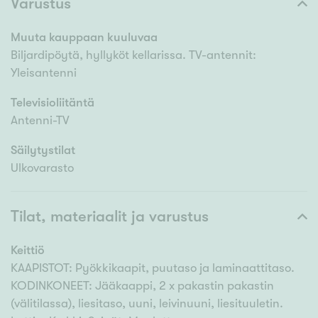
Varustus
Muuta kauppaan kuuluvaa
Biljardipöytä, hyllyköt kellarissa. TV-antennit:
Yleisantenni
Televisioliitäntä
Antenni-TV
Säilytystilat
Ulkovarasto
Tilat, materiaalit ja varustus
Keittiö
KAAPISTOT: Pyökkikaapit, puutaso ja laminaattitaso.
KODINKONEET: Jääkaappi, 2 x pakastin pakastin
(välitilassa), liesitaso, uuni, leivinuuni, liesituuletin.