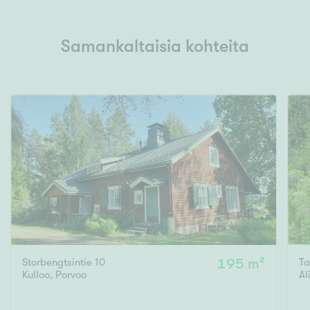
Samankaltaisia kohteita
Storbengtsintie 10
195 m²
Ta
Kulloo
,
Porvoo
Al