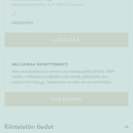
Mannerheiminkatu 9-11
,
06100
Porvoo
0405011101
LUE LISÄÄ
HAE LAINAA VAIVATTOMASTI
Hae asuntolainaa jo ennen asuntokaupoille lähtöä. Näin
tiedät, millaisella budjetilla voit tehdä päätöksiä, kun
sopiva koti löytyy. Hakeminen ei sido sinua mihinkään.
HAE LAINAA
Kiinteistön tiedot