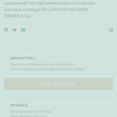
sukupolvelle tai siipirakennuksen voi vuokrata.
Sovi oma esittelysi Pirre Pihl 040-143 3000.
TERVETULOA!
SOVI ESITTELY
Seuraava esittelyaika ei ole vielä sovittu.
Ota yhteyttä ja sovi henkilökohtainen esittely!
OTA YHTEYTTÄ
MYYMÄLÄ
Kiinteistömaailma
Porvoo
(
Niko Merikko LKV Oy
)