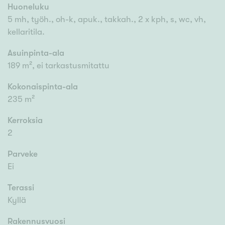
Huoneluku
5 mh, työh., oh-k, apuk., takkah., 2 x kph, s, wc, vh,
kellaritila.
Asuinpinta-ala
189 m², ei tarkastusmitattu
Kokonaispinta-ala
235 m²
Kerroksia
2
Parveke
Ei
Terassi
Kyllä
Rakennusvuosi