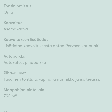
Tontin omistus
Oma
Kaavoitus
Asemakaava
Kaavoituksen lisätiedot
Lisätietoa kaavoituksesta antaa Porvoon kaupunki
Autopaikka
Autokatos, pihapaikka
Piha-alueet
Tasainen tontti, takapihalla nurmikko ja iso terassi.
Maapohjan pinta-ala
792 m²