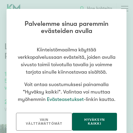
OTA YHTEYTTÄ
ESITTELY
KOHTEEN TIEDOT
Hae kohteita
Palvelemme sinua paremmin
evästeiden avulla
Lehtikujantie 24
,
Peippola
,
Kiinteistömaailma käyttää
Porvoo
verkkopalvelussaan evästeitä, joiden avulla
sivusto toimii toivotulla tavalla ja voimme
tarjota sinulle kiinnostavaa sisältöä.
189
m²
/
235
m²
5 mh, työh., oh-k, apuk., takkah., 2 x kph, s,
Voit antaa suostumuksesi painamalla
wc, vh, kellaritila.
"Hyväksy kaikki". Valintaa voi muuttaa
myöhemmin
Evästeasetukset
-linkin kautta.
279 000,00 €
279 000,00 €
Velaton hinta
Myyntihinta
VAIN
HYVÄKSYN
VÄLTTÄMÄTTÖMÄT
KAIKKI