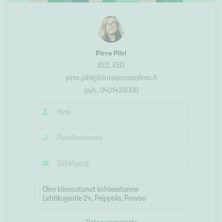
Pirre Pihl
KED
, KED
pirre.pihl@kiinteistomaailma.fi
puh.
0401433000