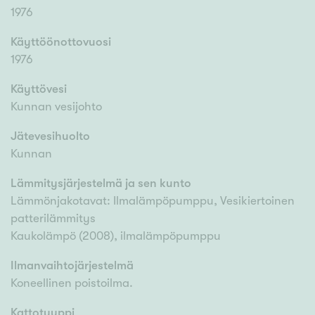
1976
Käyttöönottovuosi
1976
Käyttövesi
Kunnan vesijohto
Jätevesihuolto
Kunnan
Lämmitysjärjestelmä ja sen kunto
Lämmönjakotavat: Ilmalämpöpumppu, Vesikiertoinen
patterilämmitys
Kaukolämpö (2008), ilmalämpöpumppu
Ilmanvaihtojärjestelmä
Koneellinen poistoilma.
Kattotyyppi