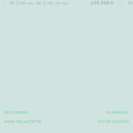
Yk: 2 mh, wc. Ak: 2 mh, oh-ruokasali, k, ph, wc, kellaritila
195 000 €
5h
PÅ SVENSKA
IN ENGLISH
ANNA PALAUTETTA
SIVUN ALKUUN