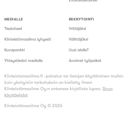
Evästeasetukset
MEDIALLE
REKRYTOINTI
Tiedotteet
Yrittäjäksi
Kiinteistömaailma lyhyesti
Välittäjäksi
Kuvapankki
Uusi alalle?
Yhteystiedot medialle
Avoimet työpaikat
Kiinteistomaailma.fi -palvelun tai tietojen käyttäminen muihin
kuin yksityisiin tarkoituksiin on kielletty ilman
Kiinteistömaailma Oy:n antamaa kirjallista lupaa.
Sivun
käyttöehdot
Kiinteistömaailma Oy ©
2026