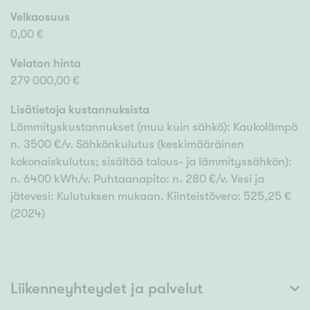
Velkaosuus
0,00 €
Velaton hinta
279 000,00 €
Lisätietoja kustannuksista
Lämmityskustannukset (muu kuin sähkö): Kaukolämpö
n. 3500 €/v. Sähkönkulutus (keskimääräinen
kokonaiskulutus; sisältää talous- ja lämmityssähkön):
n. 6400 kWh/v. Puhtaanapito: n. 280 €/v. Vesi ja
jätevesi: Kulutuksen mukaan. Kiinteistövero: 525,25 €
(2024)
Liikenneyhteydet ja palvelut