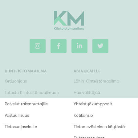
KIINTEISTÖMAAILMA
ASIAKKAILLE
Ketjuohjaus
Lähin Kiinteistömaailma
Tutustu Kiinteistömaailmaan
Hae välittäjää
Palvelut rakennuttajille
Yhteistyökumppanit
Vastuullisuus
Kotikansio
Tietosuojaseloste
Tietoa evästeiden käytöstä