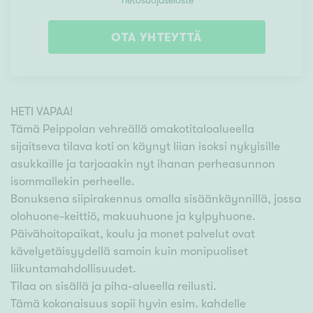
Tietosuojaseloste
OTA YHTEYTTÄ
HETI VAPAA!
Tämä Peippolan vehreällä omakotitaloalueella
sijaitseva tilava koti on käynyt liian isoksi nykyisille
asukkaille ja tarjoaakin nyt ihanan perheasunnon
isommallekin perheelle.
Bonuksena siipirakennus omalla sisäänkäynnillä, jossa
olohuone-keittiö, makuuhuone ja kylpyhuone.
Päivähoitopaikat, koulu ja monet palvelut ovat
kävelyetäisyydellä samoin kuin monipuoliset
liikuntamahdollisuudet.
Tilaa on sisällä ja piha-alueella reilusti.
Tämä kokonaisuus sopii hyvin esim. kahdelle