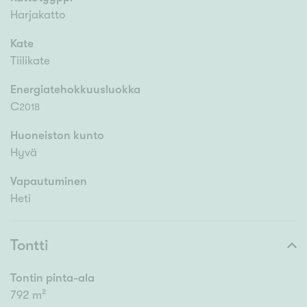
Harjakatto
Kate
Tiilikate
Energiatehokkuusluokka
C
2018
Huoneiston kunto
Hyvä
Vapautuminen
Heti
Tontti
Tontin pinta-ala
792 m²