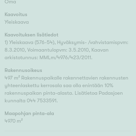
Oma
Kaavoitus
Yleiskaava
Kaavoituksen lisätiedot
1) Yleiskaava (576-54), Hyväksymis- /vahvistamispvm:
8.3.2010, Voimaantulopvm: 3.5.2010, Kaavan
arkistotunnus: MMLm/4976/423/2011.
Rakennusoikeus
497 m² Rakennuspaikalle rakennettavien rakennusten
yhteenlaskettu kerrosala saa olla enintään 10%
rakennuspaikan pinta-alasta. Lisätietoa Padasjoen
kunnalta 044 7533591.
Maapohjan pinta-ala
4970 m²