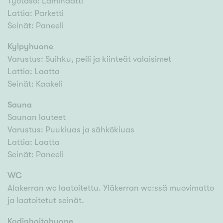
Työtaso: Laminaatti
Lattia: Parketti
Seinät: Paneeli
Kylpyhuone
Varustus: Suihku, peili ja kiinteät valaisimet
Lattia: Laatta
Seinät: Kaakeli
Sauna
Saunan lauteet
Varustus: Puukiuas ja sähkökiuas
Lattia: Laatta
Seinät: Paneeli
WC
Alakerran wc laatoitettu. Yläkerran wc:ssä muovimatto
ja laatoitetut seinät.
Kodinhoitohuone