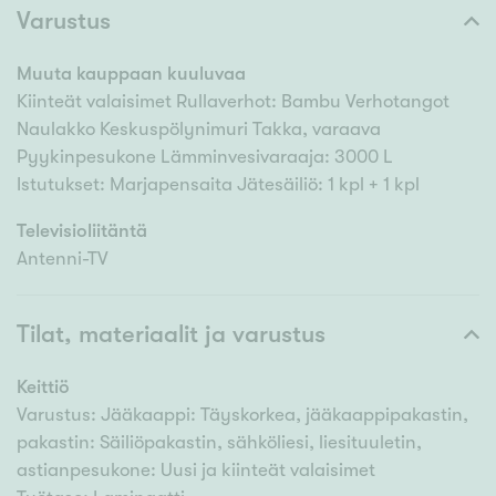
Varustus
Muuta kauppaan kuuluvaa
Kiinteät valaisimet Rullaverhot: Bambu Verhotangot
Naulakko Keskuspölynimuri Takka, varaava
Pyykinpesukone Lämminvesivaraaja: 3000 L
Istutukset: Marjapensaita Jätesäiliö: 1 kpl + 1 kpl
Televisioliitäntä
Antenni-TV
Tilat, materiaalit ja varustus
Keittiö
Varustus: Jääkaappi: Täyskorkea, jääkaappipakastin,
pakastin: Säiliöpakastin, sähköliesi, liesituuletin,
astianpesukone: Uusi ja kiinteät valaisimet