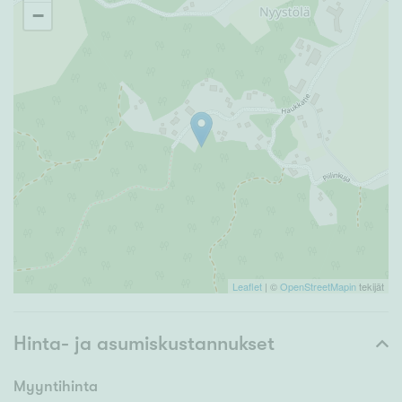
−
Leaflet
| ©
OpenStreetMapin
tekijät
Hinta- ja asumiskustannukset
Myyntihinta