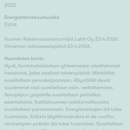
2022.
Energiatehokkuusluokka
D
2018
Suomen Rakennusasiantuntijat Lahti Oy 23.4.2026.
Viimeinen voimassaolopäivä 23.4.2036.
Huoneiston kunto
Hyvä, Kuntotarkastuksen yhteenvedon oleellisimmat
havainnot, jotka vaativat toimenpiteitä: Märkätilat
suositellaan peruskorjaamaan. Räystäillä olevat
suuremmat raot suositellaan esim. verkottamaan.
Savupiipun ympärille suositellaan palovillan
asentamista. Kattilahuoneen paloturvallisuutta
suositellaan parantamaan. Energiavaraajan ikä tulee
huomioida. Kaikkia käyttövesiputkia ei ole uusittu,
vanhempien putkien ikä tulee huomioida. Suositellaan