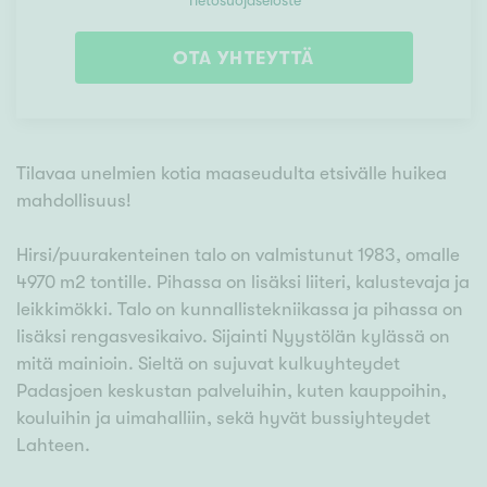
Tietosuojaseloste
OTA YHTEYTTÄ
Tilavaa unelmien kotia maaseudulta etsivälle huikea
mahdollisuus!
Hirsi/puurakenteinen talo on valmistunut 1983, omalle
4970 m2 tontille. Pihassa on lisäksi liiteri, kalustevaja ja
leikkimökki. Talo on kunnallistekniikassa ja pihassa on
lisäksi rengasvesikaivo. Sijainti Nyystölän kylässä on
mitä mainioin. Sieltä on sujuvat kulkuyhteydet
Padasjoen keskustan palveluihin, kuten kauppoihin,
kouluihin ja uimahalliin, sekä hyvät bussiyhteydet
Lahteen.