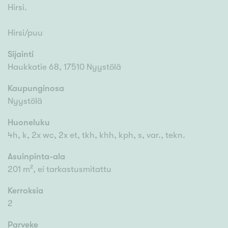
Hirsi.
Hirsi/puu
Sijainti
Haukkatie 68, 17510 Nyystölä
Kaupunginosa
Nyystölä
Huoneluku
4h, k, 2x wc, 2x et, tkh, khh, kph, s, var., tekn.
Asuinpinta-ala
201 m², ei tarkastusmitattu
Kerroksia
2
Parveke