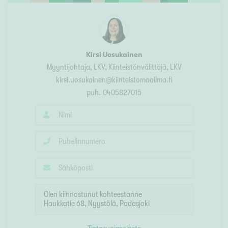
Kirsi Uosukainen
Myyntijohtaja, LKV
, Kiinteistönvälittäjä, LKV
kirsi.uosukainen@kiinteistomaailma.fi
puh.
0405827015