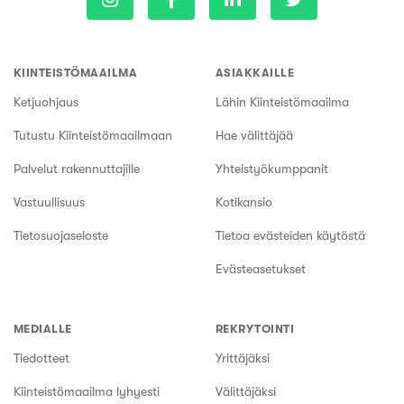
KIINTEISTÖMAAILMA
ASIAKKAILLE
Ketjuohjaus
Lähin Kiinteistömaailma
Tutustu Kiinteistömaailmaan
Hae välittäjää
Palvelut rakennuttajille
Yhteistyökumppanit
Vastuullisuus
Kotikansio
Tietosuojaseloste
Tietoa evästeiden käytöstä
Evästeasetukset
MEDIALLE
REKRYTOINTI
Tiedotteet
Yrittäjäksi
Kiinteistömaailma lyhyesti
Välittäjäksi