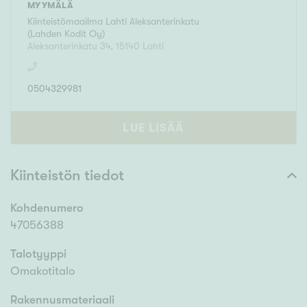
MYYMÄLÄ
Kiinteistömaailma
Lahti Aleksanterinkatu
(
Lahden Kodit Oy
)
Aleksanterinkatu 34
,
15140
Lahti
0504329981
LUE LISÄÄ
Kiinteistön tiedot
Kohdenumero
47056388
Talotyyppi
Omakotitalo
Rakennusmateriaali