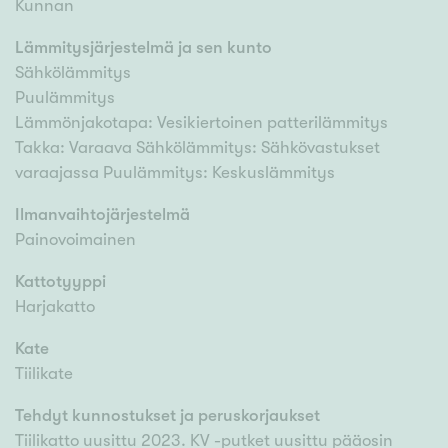
Kunnan
Lämmitysjärjestelmä ja sen kunto
Sähkölämmitys
Puulämmitys
Lämmönjakotapa: Vesikiertoinen patterilämmitys
Takka: Varaava Sähkölämmitys: Sähkövastukset
varaajassa Puulämmitys: Keskuslämmitys
Ilmanvaihtojärjestelmä
Painovoimainen
Kattotyyppi
Harjakatto
Kate
Tiilikate
Tehdyt kunnostukset ja peruskorjaukset
Tiilikatto uusittu 2023. KV -putket uusittu pääosin