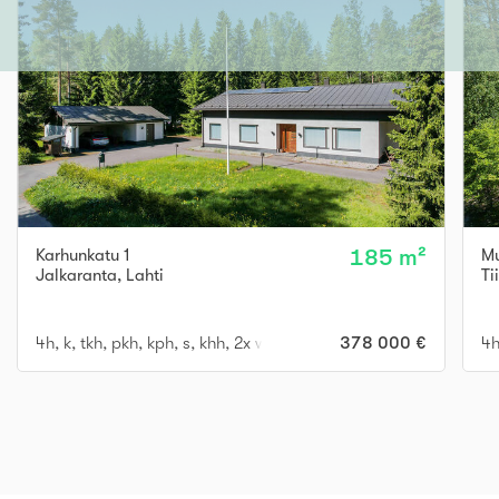
Karhunkatu 1
185 m²
Mu
Jalkaranta
,
Lahti
Ti
4h, k, tkh, pkh, kph, s, khh, 2x wc, 2x vh, varasto
378 000 €
4h