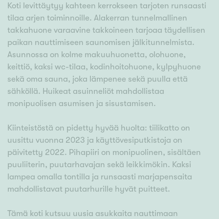
Koti levittäytyy kahteen kerrokseen tarjoten runsaasti
tilaa arjen toiminnoille. Alakerran tunnelmallinen
takkahuone varaavine takkoineen tarjoaa täydellisen
paikan nauttimiseen saunomisen jälkitunnelmista.
Asunnossa on kolme makuuhuonetta, olohuone,
keittiö, kaksi wc-tilaa, kodinhoitohuone, kylpyhuone
sekä oma sauna, joka lämpenee sekä puulla että
sähköllä. Huikeat asuinneliöt mahdollistaa
monipuolisen asumisen ja sisustamisen.
Kiinteistöstä on pidetty hyvää huolta: tiilikatto on
uusittu vuonna 2023 ja käyttövesiputkistoja on
päivitetty 2022. Pihapiiri on monipuolinen, sisältäen
puuliiterin, puutarhavajan sekä leikkimökin. Kaksi
lampea omalla tontilla ja runsaasti marjapensaita
mahdollistavat puutarhurille hyvät puitteet.
Tämä koti kutsuu uusia asukkaita nauttimaan