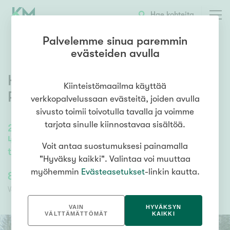
OTA YHTEYTTÄ
ESITTELY
KOHTEEN TIEDOT
Hae kohteita
Palvelemme sinua paremmin
evästeiden avulla
Haukkatie 68
,
Nyystölä
,
Kiinteistömaailma käyttää
Padasjoki
verkkopalvelussaan evästeitä, joiden avulla
sivusto toimii toivotulla tavalla ja voimme
tarjota sinulle kiinnostavaa sisältöä.
201
m²
4h, k, 2x wc, 2x et, tkh, khh, kph, s, var.,
Voit antaa suostumuksesi painamalla
tekn.
"Hyväksy kaikki". Valintaa voi muuttaa
myöhemmin
Evästeasetukset
-linkin kautta.
85 000,00 €
85 000,00 €
Velaton hinta
Myyntihinta
VAIN
HYVÄKSYN
VÄLTTÄMÄTTÖMÄT
KAIKKI