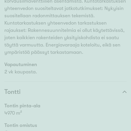
korvausilmaventtiilien asentamista. Kuntotarkastuksen
yhteenvedon suositeltavat jatkotutkimukset: Nykyisin
suositellaan radonmittauksen tekemistä.
Kuntotarkastuksen yhteenvedon tarkastuksen
rajaukset: Rakennesuunnitelmia ei ollut käytettävissä,
joten kaikkien rakenteiden yksityiskohdista ei saatu
täyttä varmuutta. Energiavaraaja koteloitu, eikä sen
ympäristöä päässyt tarkastamaan.
Vapautuminen
2 vk kaupasta.
Tontti
Tontin pinta-ala
4970 m²
Tontin omistus