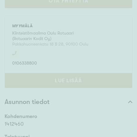
OTA YHTEYTTÄ
MYYMÄLÄ
Kiinteistömaailma
Oulu Rotuaari
(
Rotuaarin Kodit Oy
)
Pakkahuoneenkatu 18 B 28
,
90100
Oulu
0106338800
LUE LISÄÄ
Asunnon tiedot
Kohdenumero
1412460
Talotyyppi