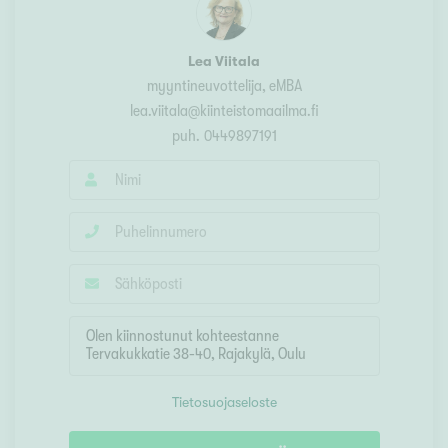
Lea Viitala
myyntineuvottelija
, eMBA
lea.viitala@kiinteistomaailma.fi
puh.
0449897191
Tietosuojaseloste