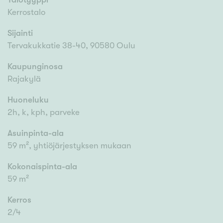
Kerrostalo
Sijainti
Tervakukkatie 38-40, 90580 Oulu
Kaupunginosa
Rajakylä
Huoneluku
2h, k, kph, parveke
Asuinpinta-ala
59 m², yhtiöjärjestyksen mukaan
Kokonaispinta-ala
59 m²
Kerros
2/4