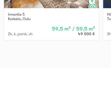
Irmantie 5
Hö
Koskela
,
Oulu
To
59,5 m² / 59,5 m²
2h, k, parvk, vh
49 000 €
2H