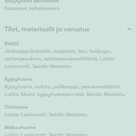
Säilytystilat asunnossa
Kaapistot, kellarikomero
Tilat, materiaalit ja varustus
Keittiö
Jääkaappi/pakastin, kaapistot, liesi, liesikupu,
astianpesukone, astianpesukoneliitäntä. Lattia:
Laminaatti. Seinät: Maalattu
Kylpyhuone
Kylpyhuone, suihku, peilikaappi, pesukoneliitäntä.
Lattia: Muovi, kylpyhuonepinnoite. Seinät: Maalattu
Olohuone
Lattia: Laminaatti. Seinät: Maalattu
Makuuhuone
Lattia: Laminaatti. Seinät: Maalattu