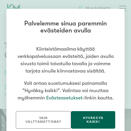
OTA YHTEYTTÄ
ESITTELY
KOHTEEN TIEDOT
Hae kohteita
Palvelemme sinua paremmin
evästeiden avulla
Tervakukkatie 38-40
,
Rajakylä
,
Kiinteistömaailma käyttää
Oulu
verkkopalvelussaan evästeitä, joiden avulla
sivusto toimii toivotulla tavalla ja voimme
tarjota sinulle kiinnostavaa sisältöä.
59
m²
/
59
m²
2h, k, kph, parveke
Voit antaa suostumuksesi painamalla
37 000,00 €
32 489,52 €
"Hyväksy kaikki". Valintaa voi muuttaa
Velaton hinta
Myyntihinta
myöhemmin
Evästeasetukset
-linkin kautta.
VAIN
HYVÄKSYN
VÄLTTÄMÄTTÖMÄT
KAIKKI