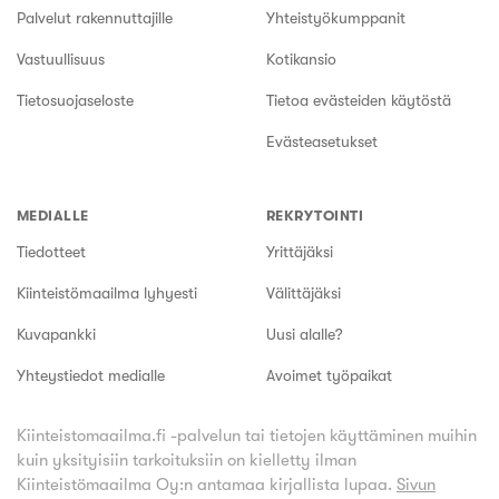
Palvelut rakennuttajille
Yhteistyökumppanit
Vastuullisuus
Kotikansio
Tietosuojaseloste
Tietoa evästeiden käytöstä
Evästeasetukset
MEDIALLE
REKRYTOINTI
Tiedotteet
Yrittäjäksi
Kiinteistömaailma lyhyesti
Välittäjäksi
Kuvapankki
Uusi alalle?
Yhteystiedot medialle
Avoimet työpaikat
Kiinteistomaailma.fi -palvelun tai tietojen käyttäminen muihin
kuin yksityisiin tarkoituksiin on kielletty ilman
Kiinteistömaailma Oy:n antamaa kirjallista lupaa.
Sivun