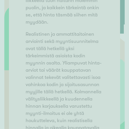
liikkeellä tuon haitarin molemmin
puolin, ja kaikkein tärkeintä onkin
se, että hinta täsmää siihen mitä
myydään.
Realistinen ja ammattitaitoinen
arviointi sekä myyntisuunnitelma
ovat tällä hetkellä yksi
tärkeimmistä asioista kodin
myynnin osalta. Yliampuvat hinta-
arviot tai väärät kauppatavan
valinnat tekevät valitettavasti isoa
vahinkoa kodin ja sijoitusasunnon
myyjille tällä hetkellä. Kolmannella
välitysliikkeellä ja kuudennella
hinnan korjauksella varustettu
myynti-ilmoitus ei ole yhtä
houkutteleva, kuin realistisella
hinnalla ja oikealla kauppatavalla