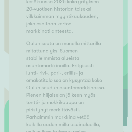
kesäkuussa 2025 koko yrityksen
20-vuotisen historian toiseksi
vilkkaimman myyntikuukauden,
joka osaltaan kertoo
markkinatilanteesta.
Oulun seutu on monella mittarilla
mitattuna yksi Suomen
stabiileimmista alueista
asuntomarkkinoilla. Erityisesti
luhti- rivi-, pari-, erillis- ja
omakotitaloissa on kysyntää koko
Oulun seudun asuntomarkkinassa.
Pienen hiljaiselon jälkeen myös
tontti- ja mökkikauppa on
piristynyt merkittävästi.
Parhaimmin markkina vetää
kaikilla uudemmilla asuinalueilla,
vaikka ihan huippuvuosien