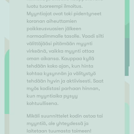
luotu tuoreempi ilmoitus.
Myyntiajat ovat toki pidentyneet
koronan aiheuttamien
poikkeusvuosien jälkeen
normaalimmalle tasolle. Vaadi silti
välittäjääsi pitämään myynti
virkeänä, vaikka myynti ottaa
oman aikansa. Kauppaa kyllä
tehdään koko ajan, kun hinta
kohtaa kysynnän ja välitystyö
tehdään hyvin ja aktiivisesti. Saat
myös kodistasi parhaan hinnan,
kun myyntiaika pysyy
kohtuullisena.
Mikäli suunnittelet kodin ostoa tai
myyntiä, ole yhteydessä ja
laitetaan tuumasta toimeen!