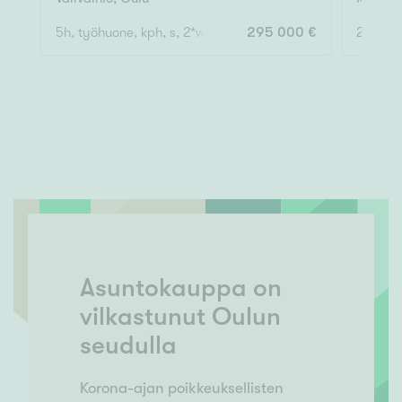
5h, työhuone, kph, s, 2*wc, vh, khh, aula
295 000 €
2h, k, k
Asuntokauppa on
vilkastunut Oulun
seudulla
Korona-ajan poikkeuksellisten