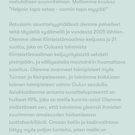
mahdollisen suunnitelman. Mottomme kuuluu:
"Helpoin tapa ostaa - varmin tapa myydä!"
Rotuaarin asuntomyymälässä olemme palvelleet
teitä täydellä sydämellä jo vuodesta 2005 lähtien.
Olemme olleet Kiinteistömaailma-ketjussa jo 21
vuotta, joka on Oulussa toimivista
Kiinteistömaailman ketjuyrityksistä selvästi
pisimpään, ja välitysalalla muutoinkin huomattava
suoritus. Olemme avanneet toimipisteet myös
Tuiraan ja Kempeleeseen, ja toimimme kaikkiaan
kolmen toimipisteen voimin Oulun seudulla.
Asiakkaidemme antama suositteluprosentti on
huikeat 99%, joka on meille kunnia-asia! Olemme
sisäistäneet sen, että toimimme yleensä ihmisten
suurimman omaisuuden hoitamisessa
luottohenkilöinä. Omaan kotiin ja kodinvaihtoon
liittyy myös paljon tunteita, joten meille on