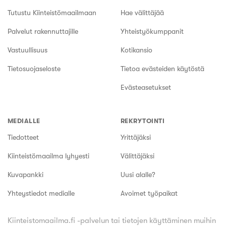
Tutustu Kiinteistömaailmaan
Hae välittäjää
Palvelut rakennuttajille
Yhteistyökumppanit
Vastuullisuus
Kotikansio
Tietosuojaseloste
Tietoa evästeiden käytöstä
Evästeasetukset
MEDIALLE
REKRYTOINTI
Tiedotteet
Yrittäjäksi
Kiinteistömaailma lyhyesti
Välittäjäksi
Kuvapankki
Uusi alalle?
Yhteystiedot medialle
Avoimet työpaikat
Kiinteistomaailma.fi -palvelun tai tietojen käyttäminen muihin