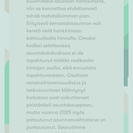
suunnitellut asunnon hankkimista,
niin se kannattaa ehdottomasti
tehdä mahdollisimman pian.
Erityisesti kerrostaloasunnon voit
keretä vielä hankkimaan
kohtuullisella hinnalla. Omaksi
kodiksi ostettavissa
asuntokokoluokissa ei ole
tapahtunut mitään radikaalia
hintojen osalta, eikä ennusteta
tapahtuvankaan. Osaltaan
varainsiirtoverouudistus ja
laskusuuntaan kääntynyt
korkotaso ovat vaikuttaneet
piristävästi asuntokauppaan,
mutta vuonna 2025 myös
patoutunut asunnonvaihtotarve on
purkautunut. Saavutimme