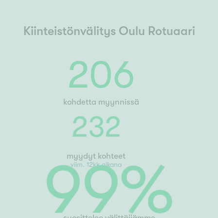
Kiinteistönvälitys Oulu Rotuaari
206
kohdetta myynnissä
232
myydyt kohteet
viim. 12kk aikana
99
%
suosittelee välittäjiämme