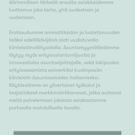
äärimmäisen tärkeää ansaita asiakkaidemme
luottamus joka kerta, yhä uudestaan ja
uudestaan.
Erottaudumme ammattitaidon ja luotettavuuden
lisäksi edelläkävijänä alati uudistuvalla
kiinteistönvälitysalalla. Asuntomyymälästämme
löytyy myös erityisasiantuntijuutta ja
innovaatioita asuntosijoittajalle, sekä lakipuolen
erityisosaamista esimerkiksi kuolinpesän
kiinteistö-/asuntoasioiden hoitamiseksi.
Käytössämme on ylivertaiset työkalut ja
laajat/oikeat markkinointikanavat, jotka auttavat
meitä palvelemaan jokaista asiakastamme
parhaalla mahdollisella tavalla.