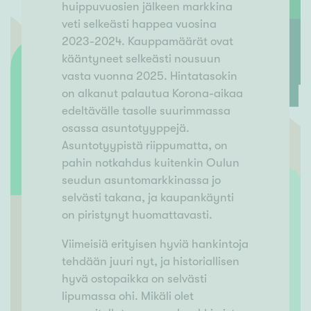
huippuvuosien jälkeen markkina
veti selkeästi happea vuosina
2023-2024. Kauppamäärät ovat
kääntyneet selkeästi nousuun
vasta vuonna 2025. Hintatasokin
on alkanut palautua Korona-aikaa
edeltävälle tasolle suurimmassa
osassa asuntotyyppejä.
Asuntotyypistä riippumatta, on
pahin notkahdus kuitenkin Oulun
seudun asuntomarkkinassa jo
selvästi takana, ja kaupankäynti
on piristynyt huomattavasti.
Viimeisiä erityisen hyviä hankintoja
tehdään juuri nyt, ja historiallisen
hyvä ostopaikka on selvästi
lipumassa ohi. Mikäli olet