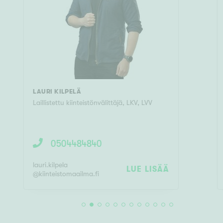
LAURI KILPELÄ
Laillistettu kiinteistönvälittäjä
,
LKV, LVV
0504484840
lauri.kilpela
LUE LISÄÄ
@
kiinteistomaailma.fi