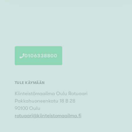
0106338800
TULE KÄYMÄÄN
Kiinteistömaailma
Oulu Rotuaari
Pakkahuoneenkatu 18 B 28
90100
Oulu
rotuaari
@
kiinteistomaailma.fi