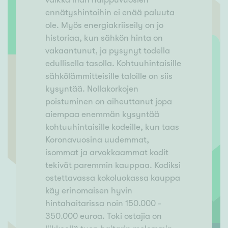
ennätyshintoihin ei enää paluuta
ole. Myös energiakriiseily on jo
historiaa, kun sähkön hinta on
vakaantunut, ja pysynyt todella
edullisella tasolla. Kohtuuhintaisille
sähkölämmitteisille taloille on siis
kysyntää. Nollakorkojen
poistuminen on aiheuttanut jopa
aiempaa enemmän kysyntää
kohtuuhintaisille kodeille, kun taas
Koronavuosina uudemmat,
isommat ja arvokkaammat kodit
tekivät paremmin kauppaa. Kodiksi
ostettavassa kokoluokassa kauppa
käy erinomaisen hyvin
hintahaitarissa noin 150.000 -
350.000 euroa. Toki ostajia on