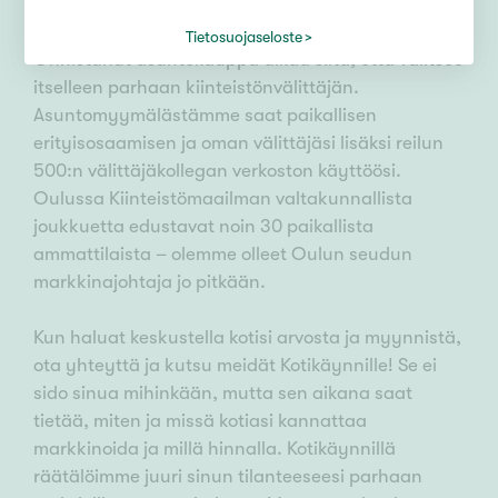
Tietosuojaseloste
Onnistunut asuntokauppa alkaa siitä, että valitsee
itselleen parhaan kiinteistönvälittäjän.
Asuntomyymälästämme saat paikallisen
erityisosaamisen ja oman välittäjäsi lisäksi reilun
500:n välittäjäkollegan verkoston käyttöösi.
Oulussa Kiinteistömaailman valtakunnallista
joukkuetta edustavat noin 30 paikallista
ammattilaista – olemme olleet Oulun seudun
markkinajohtaja jo pitkään.
Kun haluat keskustella kotisi arvosta ja myynnistä,
ota yhteyttä ja kutsu meidät Kotikäynnille! Se ei
sido sinua mihinkään, mutta sen aikana saat
tietää, miten ja missä kotiasi kannattaa
markkinoida ja millä hinnalla. Kotikäynnillä
räätälöimme juuri sinun tilanteeseesi parhaan