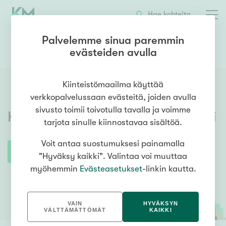
Hae kohteita
Palvelemme sinua paremmin
evästeiden avulla
0106338800
OTA YHTEYTTÄ
Kiinteistömaailma käyttää
verkkopalvelussaan evästeitä, joiden avulla
sivusto toimii toivotulla tavalla ja voimme
Kiinteistömaailma
Oulu Rotuaari
tarjota sinulle kiinnostavaa sisältöä.
Voit antaa suostumuksesi painamalla
"Hyväksy kaikki". Valintaa voi muuttaa
myöhemmin
Evästeasetukset
-linkin kautta.
VAIN
HYVÄKSYN
VÄLTTÄMÄTTÖMÄT
KAIKKI