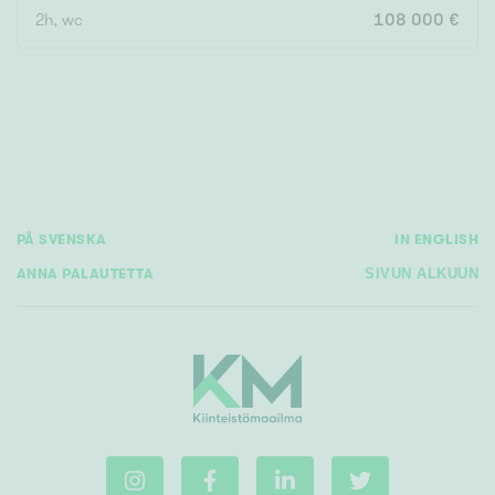
2h, wc
108 000 €
Rakennusvuosi
Uudiskohteet
PÅ SVENSKA
IN ENGLISH
Vain uudiskohteet
Ei uudiskohteita
ANNA PALAUTETTA
SIVUN ALKUUN
Arvokohteet
Vain arvokohteet
Ei arvokohteita
Kunto
Hyvä