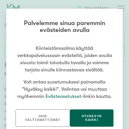
Hae kohteita
Palvelemme sinua paremmin
Myyntikohteet
HAE
evästeiden avulla
Huoneluku
Kiinteistömaailma käyttää
Lisää hakuehtoja
verkkopalvelussaan evästeitä, joiden avulla
1h
2h
3h
4h
5h+
sivusto toimii toivotulla tavalla ja voimme
Myytävät mökit ja vapaa-ajan
tarjota sinulle kiinnostavaa sisältöä.
asunnot Kuhmo Lammasperä
(
1
)
Voit antaa suostumuksesi painamalla
Asuntotyyppi
"Hyväksy kaikki". Valintaa voi muuttaa
Meiltä löydät myytävät mökit ja vapaa-ajan asunnot
Kerros-/luhtitalo
myöhemmin
Evästeasetukset
-linkin kautta.
Kuhmo Lammasperä, olitpa etsimässä huvilaa,
Rivitalo/paritalo
kesämökkiä tai hiihtomajaa. Useat vaihtoehdot ja
Omakoti-/erillistalo
maan kattava kiinteistönvälittäjien verkostomme
VAIN
HYVÄKSYN
auttavat sinua löytämään unelmiesi mökin. Katso alta
Maa- tai metsätila
VÄLTTÄMÄTTÖMÄT
KAIKKI
kaikki myytävät mökit ja vapaa-ajan asunnot Kuhmo