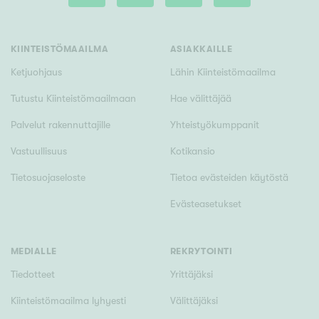
Tyydyttävä
Välttävä
KIINTEISTÖMAAILMA
ASIAKKAILLE
Ominaisuudet
Ketjuohjaus
Lähin Kiinteistömaailma
Hissi
Tutustu Kiinteistömaailmaan
Hae välittäjää
Järvi- tai merinäköala
Palvelut rakennuttajille
Yhteistyökumppanit
Maalämpö
Vastuullisuus
Kotikansio
Oma ranta
Tietosuojaseloste
Tietoa evästeiden käytöstä
Oma sauna
Evästeasetukset
Parveke
Senioriasunto
MEDIALLE
REKRYTOINTI
Tiedotteet
Yrittäjäksi
Kiinteistömaailma lyhyesti
Välittäjäksi