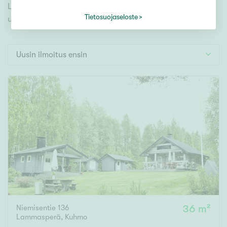
Tontti
Lammasperä ja tutustu mieleiseesi. Meiltä löydät
Vapaa-ajan asunto
Tietosuojaseloste
unelmiesi täyttymyksen!
Toimitila
Autotalli
Uusin ilmoitus ensin
Muut
Hinta
000
000 €
Pinta-ala
Asuinpinta-ala
Kokonaispinta-ala
Niemisentie 136
36 m²
m²
Lammasperä
,
Kuhmo