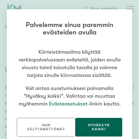
Hae kohteita
Palvelemme sinua paremmin
Vuokrakohteet
HAE
evästeiden avulla
Huoneluku
Kiinteistömaailma käyttää
Lisää hakuehtoja
verkkopalvelussaan evästeitä, joiden avulla
1h
2h
3h
4h
5h+
sivusto toimii toivotulla tavalla ja voimme
Vuokrattavat asunnot Kuhmo
tarjota sinulle kiinnostavaa sisältöä.
Meiltä löydät vuokrattavat asunnot Kuhmo, oli tarpeesi
Voit antaa suostumuksesi painamalla
Asuntotyyppi
mikä vain! Tuhansien kohteiden ja satojen
"Hyväksy kaikki". Valintaa voi muuttaa
Kerros-/luhtitalo
kiinteistönvälittäjien verkostomme auttaa sinua kenties
myöhemmin
Evästeasetukset
-linkin kautta.
Rivitalo/paritalo
elämäsi tärkeimmässä päätöksessä. Katso alta kaikki
vuokrattavat asunnot Kuhmo. Hyödynnä myös
Omakoti-/erillistalo
VAIN
HYVÄKSYN
kätevää hakutyökaluamme, jonka avulla löydät omien
Maa- tai metsätila
VÄLTTÄMÄTTÖMÄT
KAIKKI
toiveidesi mukaisen kodin.