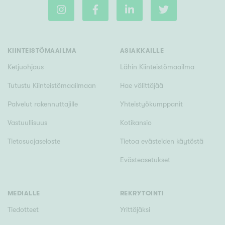
m²
KIINTEISTÖMAAILMA
ASIAKKAILLE
Rakennusvuosi
Ketjuohjaus
Lähin Kiinteistömaailma
Tutustu Kiinteistömaailmaan
Hae välittäjää
Palvelut rakennuttajille
Yhteistyökumppanit
Uudiskohteet
Vastuullisuus
Kotikansio
Vain uudiskohteet
Ei uudiskohteita
Tietosuojaseloste
Tietoa evästeiden käytöstä
Evästeasetukset
Arvokohteet
Vain arvokohteet
Ei arvokohteita
MEDIALLE
REKRYTOINTI
Tiedotteet
Yrittäjäksi
Kunto