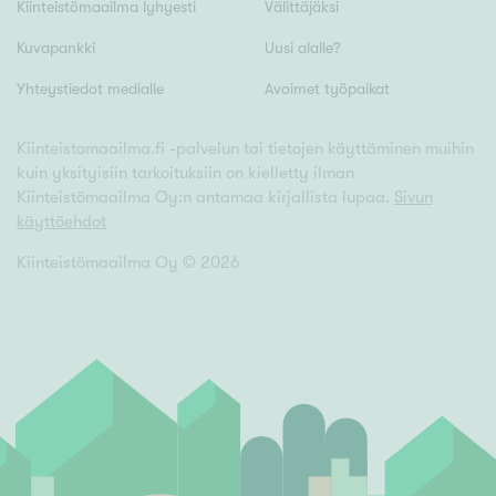
Kiinteistömaailma lyhyesti
Välittäjäksi
Hyvä
Tyydyttävä
Kuvapankki
Uusi alalle?
Välttävä
Yhteystiedot medialle
Avoimet työpaikat
Kiinteistomaailma.fi -palvelun tai tietojen käyttäminen muihin
Ominaisuudet
kuin yksityisiin tarkoituksiin on kielletty ilman
Hissi
Kiinteistömaailma Oy:n antamaa kirjallista lupaa.
Sivun
käyttöehdot
Järvi- tai merinäköala
Maalämpö
Kiinteistömaailma Oy ©
2026
Oma ranta
Oma sauna
Parveke
Senioriasunto