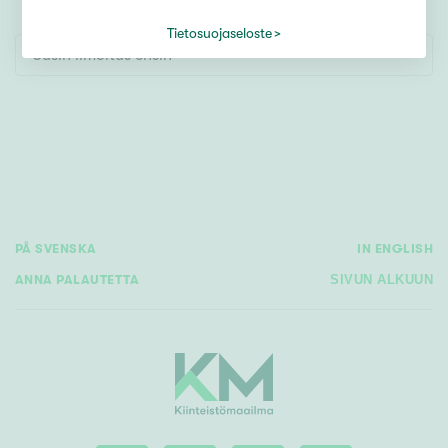
Tontti
Vapaa-ajan asunto
Tietosuojaseloste
Uusin ilmoitus ensin
Toimitila
Autotalli
Muut
Hinta
PÅ SVENSKA
IN ENGLISH
€ / kk
ANNA PALAUTETTA
SIVUN ALKUUN
Pinta-ala
Asuinpinta-ala
Kokonaispinta-ala