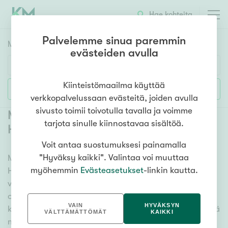
Hae kohteita
Palvelemme sinua paremmin
Myyntikohteet
HAE
evästeiden avulla
Huoneluku
Kiinteistömaailma käyttää
Lisää hakuehtoja
verkkopalvelussaan evästeitä, joiden avulla
1h
2h
3h
4h
5h+
sivusto toimii toivotulla tavalla ja voimme
Myytävät omakotitalot Helsinki
tarjota sinulle kiinnostavaa sisältöä.
Herttoniemi
Voit antaa suostumuksesi painamalla
Asuntotyyppi
"Hyväksy kaikki". Valintaa voi muuttaa
Meiltä löydät myytävät omakotitalot Helsinki
Kerros-/luhtitalo
myöhemmin
Evästeasetukset
-linkin kautta.
Herttoniemi niin yhdessä tasossa olevista
Rivitalo/paritalo
vaihtoehdoista isoihin useamman kerroksen
Omakoti-/erillistalo
omakotitaloihin. Sadat omakotitalokohteet ja erittäin
VAIN
HYVÄKSYN
kattava kiinteistönvälittäjien verkosto varmistavat, että
Maa- tai metsätila
VÄLTTÄMÄTTÖMÄT
KAIKKI
meillä on hyvä paikallinen osaaminen ja tieto, mitä