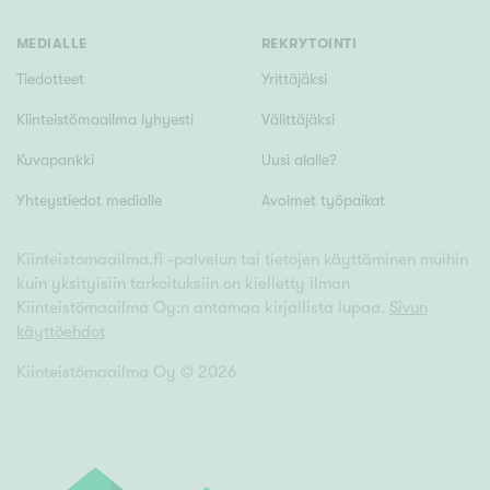
Tyydyttävä
Välttävä
MEDIALLE
REKRYTOINTI
Tiedotteet
Yrittäjäksi
Ominaisuudet
Kiinteistömaailma lyhyesti
Välittäjäksi
Hissi
Kuvapankki
Uusi alalle?
Järvi- tai merinäköala
Yhteystiedot medialle
Avoimet työpaikat
Maalämpö
Oma ranta
Kiinteistomaailma.fi -palvelun tai tietojen käyttäminen muihin
kuin yksityisiin tarkoituksiin on kielletty ilman
Oma sauna
Kiinteistömaailma Oy:n antamaa kirjallista lupaa.
Sivun
Parveke
käyttöehdot
Senioriasunto
Kiinteistömaailma Oy ©
2026