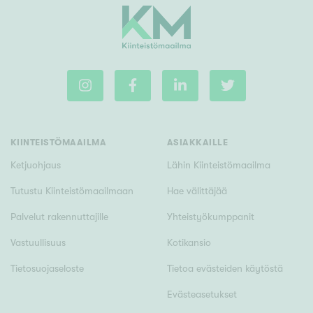
Rakennusvuosi
Uudiskohteet
KIINTEISTÖMAAILMA
ASIAKKAILLE
Vain uudiskohteet
Ei uudiskohteita
Ketjuohjaus
Lähin Kiinteistömaailma
Tutustu Kiinteistömaailmaan
Hae välittäjää
Arvokohteet
Palvelut rakennuttajille
Yhteistyökumppanit
Vain arvokohteet
Ei arvokohteita
Vastuullisuus
Kotikansio
Tietosuojaseloste
Tietoa evästeiden käytöstä
Kunto
Hyvä
Evästeasetukset