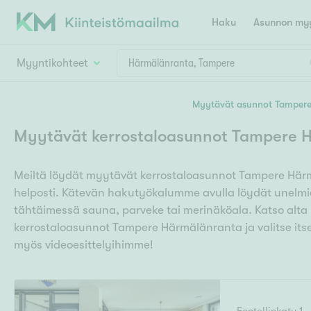
Haku
Asunnon myy
Myyntikohteet
Valitse lähin myymäläpaikkakunta
Myytävät asunnot Tamper
Asun
Huoneluku
Myytävät kerrostaloasunnot Tampere 
E
K
Kiint
Tarj
Espoo
Ka
Meiltä löydät myytävät kerrostaloasunnot Tampere Härm
Ka
Asuntotyyppi
Ki
helposti. Kätevän hakutyökalumme avulla löydät unelmiesi
Kiint
Ko
H
tähtäimessä sauna, parveke tai merinäköala. Katso alta
R
Digi
kerrostaloasunnot Tampere Härmälänranta ja valitse itse
Hamina
Helsinki
Hyvinkää
Avoi
myös videoesittelyihimme!
L
Hämeenlinna
Lah
T
Lev
I
Päätök