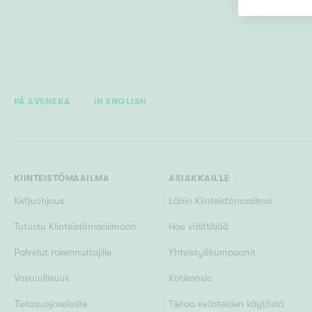
PÅ SVENSKA
IN ENGLISH
KIINTEISTÖMAAILMA
ASIAKKAILLE
Ketjuohjaus
Lähin Kiinteistömaailma
Tutustu Kiinteistömaailmaan
Hae välittäjää
Palvelut rakennuttajille
Yhteistyökumppanit
Vastuullisuus
Kotikansio
Tietosuojaseloste
Tietoa evästeiden käytöstä