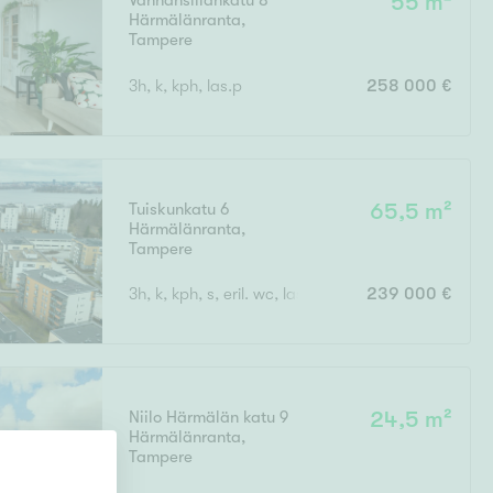
Vanhansillankatu 8
55 m²
Härmälänranta
,
Ylivieska
Ylöjärvi
Tampere
3h, k, kph, las.p
258 000 €
oki
rkulla
Tuiskunkatu 6
65,5 m²
Härmälänranta
,
Tampere
3h, k, kph, s, eril. wc, las.parv
239 000 €
Kokonaispinta-ala
Niilo Härmälän katu 9
24,5 m²
Härmälänranta
,
Tampere