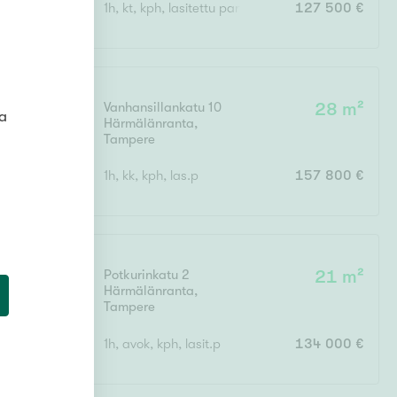
1h, kt, kph, lasitettu parveke
127 500 €
Ei uudiskohteita
Vanhansillankatu 10
28 m²
ta
Härmälänranta
,
Tampere
Ei arvokohteita
1h, kk, kph, las.p
157 800 €
Potkurinkatu 2
21 m²
Härmälänranta
,
Tampere
1h, avok, kph, lasit.p
134 000 €