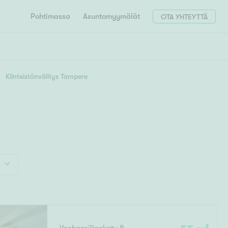
Pohtimassa
Asuntomyymälät
OTA YHTEYTTÄ
HAE
Hae postinumerosi perusteella
Kiinteistönvälitys Tampere
unnon ostajille
4h
5h+
 liittyvät
T
Tahko
Tampere
Tornio
Turku
totoimeksianto
Tuusula
V
 meidät
Vaasa
Valkeakoski
Vantaa
tys alueellasi
Varkaus
Y
vaniemi