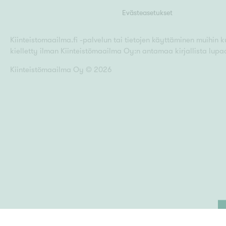
Evästeasetukset
Kiinteistomaailma.fi -palvelun tai tietojen käyttäminen muihin kui
kielletty ilman Kiinteistömaailma Oy:n antamaa kirjallista lupa
Kiinteistömaailma Oy ©
2026