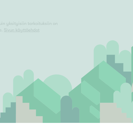
n yksityisiin tarkoituksiin on
a.
Sivun käyttöehdot