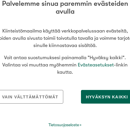
Palvelemme sinua paremmin evästeiden
ssi+lasit.p.
500 000 €
avulla
Vain uudiskohteet
Kiinteistömaailma käyttää verkkopalvelussaan evästeitä,
53,5 m²
oiden avulla sivusto toimii toivotulla tavalla ja voimme tarjo
sinulle kiinnostavaa sisältöä.
Vain arvokohteet
Voit antaa suostumuksesi painamalla "Hyväksy kaikki".
.p
228 000 €
Valintaa voi muuttaa myöhemmin
Evästeasetukset
-linkin
kautta.
Hyvä
Tyydyttävä
u 10
67 m²
Välttävä
VAIN VÄLTTÄMÄTTÖMÄT
HYVÄKSYN KAIKKI
 vh
358 000 €
issi
Tietosuojaseloste