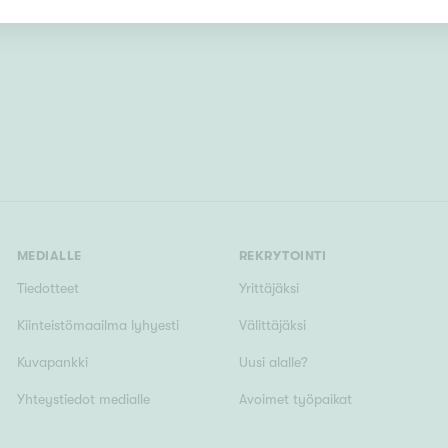
Järvi- tai merinäköala
Maalämpö
Oma ranta
Oma sauna
Parveke
Senioriasunto
MEDIALLE
REKRYTOINTI
Tiedotteet
Yrittäjäksi
Kiinteistömaailma lyhyesti
Välittäjäksi
Kuvapankki
Uusi alalle?
Yhteystiedot medialle
Avoimet työpaikat