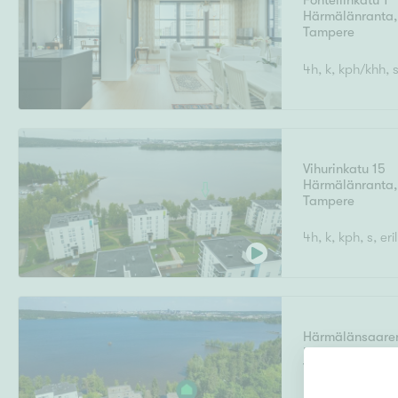
Fontellinkatu 1
Ilmajoki
Ivalo
Härmälänranta
Asunto
,
M
T
Tampere
Kiintei
A
Mik
J
4h, k, kph/khh, s,
Joensuu
Jyväskylä
Järvenpää
N
No
Hinta
Vihurinkatu 15
Härmälänranta
,
Tampere
Pinta-ala
4h, k, kph, s, er
Härmälänsaaren
Härmälänranta
,
Tampere
Rakennusvuosi