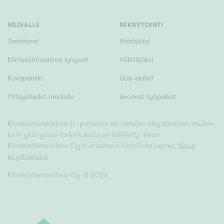
MEDIALLE
REKRYTOINTI
Tiedotteet
Yrittäjäksi
Kiinteistömaailma lyhyesti
Välittäjäksi
Kuvapankki
Uusi alalle?
Yhteystiedot medialle
Avoimet työpaikat
Kiinteistomaailma.fi -palvelun tai tietojen käyttäminen muihin
kuin yksityisiin tarkoituksiin on kielletty ilman
Kiinteistömaailma Oy:n antamaa kirjallista lupaa.
Sivun
käyttöehdot
Kiinteistömaailma Oy ©
2026