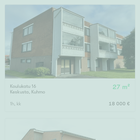
Rakennusvuosi
Uudiskohteet
Vain uudiskohteet
Ei uudiskohteita
Koulukatu 16
27 m²
Arvokohteet
Keskusta
,
Kuhmo
Vain arvokohteet
Ei arvokohteita
1h, kk
18 000 €
Kunto
Hyvä