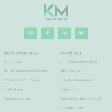
KIINTEISTÖMAAILMA
ASIAKKAILLE
Ketjuohjaus
Lähin Kiinteistömaailma
Tutustu Kiinteistömaailmaan
Hae välittäjää
Palvelut rakennuttajille
Yhteistyökumppanit
Vastuullisuus
Kotikansio
Tietosuojaseloste
Tietoa evästeiden käytöstä
Evästeasetukset