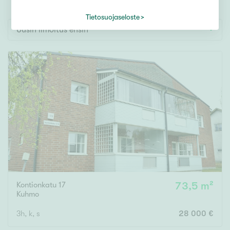
Tontti
Vapaa-ajan asunto
Tietosuojaseloste
Uusin ilmoitus ensin
Toimitila
Autotalli
Muut
Hinta
000
000 €
Pinta-ala
Kontionkatu 17
73,5 m²
Asuinpinta-ala
Kokonaispinta-ala
Kuhmo
3h, k, s
28 000 €
m²