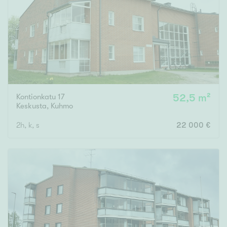
Tyydyttävä
Välttävä
Ominaisuudet
Hissi
Järvi- tai merinäköala
Kontionkatu 17
52,5 m²
Maalämpö
Keskusta
,
Kuhmo
Oma ranta
2h, k, s
22 000 €
Oma sauna
Parveke
Senioriasunto