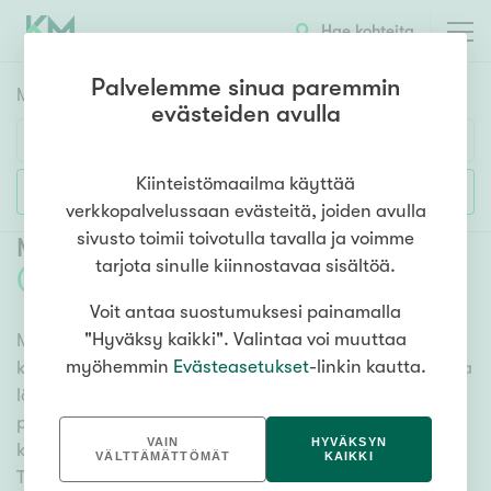
Hae kohteita
Palvelemme sinua paremmin
Myyntikohteet
HAE
evästeiden avulla
Huoneluku
Kiinteistömaailma käyttää
Lisää hakuehtoja
verkkopalvelussaan evästeitä, joiden avulla
1h
2h
3h
4h
5h+
sivusto toimii toivotulla tavalla ja voimme
Myytävät kerrostaloasunnot Kuhmo
tarjota sinulle kiinnostavaa sisältöä.
(
4
)
Voit antaa suostumuksesi painamalla
Asuntotyyppi
"Hyväksy kaikki". Valintaa voi muuttaa
Meiltä löydät myytävät kerrostaloasunnot Kuhmo
Kerros-/luhtitalo
myöhemmin
Evästeasetukset
-linkin kautta.
kattavasti ja helposti. Kätevän hakutyökalumme avulla
Rivitalo/paritalo
löydät unelmiesi kodin, oli sitten tähtäimessä sauna,
Omakoti-/erillistalo
parveke tai merinäköala. Katso alta kaikki myytävät
VAIN
HYVÄKSYN
kerrostaloasunnot Kuhmo ja valitse itsellesi mieleinen!
Maa- tai metsätila
VÄLTTÄMÄTTÖMÄT
KAIKKI
Tutustu myös videoesittelyihimme!