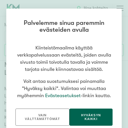
Hae kohteita
Palvelemme sinua paremmin
Myyntikohteet
HAE
evästeiden avulla
Huoneluku
Kiinteistömaailma käyttää
Lisää hakuehtoja
verkkopalvelussaan evästeitä, joiden avulla
1h
2h
3h
4h
5h+
sivusto toimii toivotulla tavalla ja voimme
Myytävät kerrostaloasunnot Helsinki
tarjota sinulle kiinnostavaa sisältöä.
Länsi-Herttoniemi
(
1
)
Voit antaa suostumuksesi painamalla
Asuntotyyppi
"Hyväksy kaikki". Valintaa voi muuttaa
Meiltä löydät myytävät kerrostaloasunnot Helsinki
Kerros-/luhtitalo
myöhemmin
Evästeasetukset
-linkin kautta.
Länsi-Herttoniemi kattavasti ja helposti. Kätevän
Rivitalo/paritalo
hakutyökalumme avulla löydät unelmiesi kodin, oli
Omakoti-/erillistalo
sitten tähtäimessä sauna, parveke tai merinäköala.
VAIN
HYVÄKSYN
Katso alta kaikki myytävät kerrostaloasunnot Helsinki
Maa- tai metsätila
VÄLTTÄMÄTTÖMÄT
KAIKKI
Länsi-Herttoniemi ja valitse itsellesi mieleinen! Tutustu