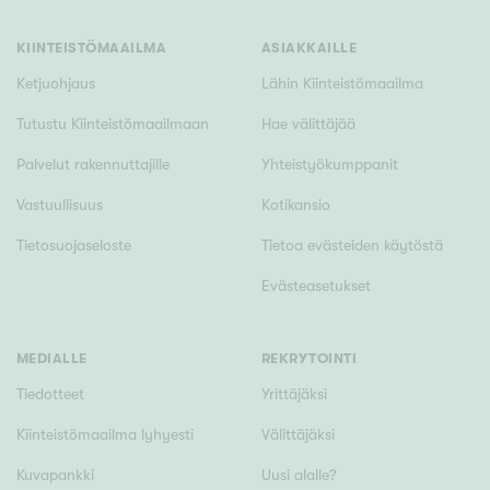
Tyydyttävä
Välttävä
KIINTEISTÖMAAILMA
ASIAKKAILLE
Ketjuohjaus
Lähin Kiinteistömaailma
Ominaisuudet
Tutustu Kiinteistömaailmaan
Hae välittäjää
Hissi
Palvelut rakennuttajille
Yhteistyökumppanit
Järvi- tai merinäköala
Vastuullisuus
Kotikansio
Maalämpö
Tietosuojaseloste
Tietoa evästeiden käytöstä
Oma ranta
Evästeasetukset
Oma sauna
Parveke
Senioriasunto
MEDIALLE
REKRYTOINTI
Tiedotteet
Yrittäjäksi
Kiinteistömaailma lyhyesti
Välittäjäksi
Kuvapankki
Uusi alalle?