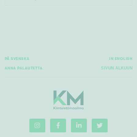
Rakennusvuosi
PÅ SVENSKA
IN ENGLISH
Uudiskohteet
ANNA PALAUTETTA
SIVUN ALKUUN
Vain uudiskohteet
Ei uudiskohteita
Arvokohteet
Vain arvokohteet
Ei arvokohteita
Kunto
Hyvä