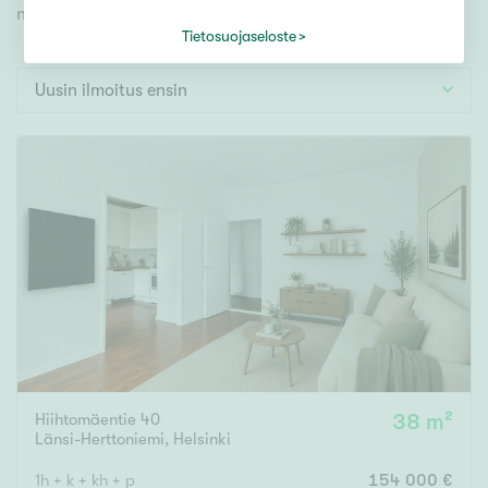
Tontti
myös videoesittelyihimme!
Vapaa-ajan asunto
Tietosuojaseloste
Toimitila
Uusin ilmoitus ensin
Autotalli
Muut
Hinta
000
000 €
Pinta-ala
Asuinpinta-ala
Kokonaispinta-ala
Hiihtomäentie 40
38 m²
Länsi-Herttoniemi
,
Helsinki
m²
1h + k + kh + p
154 000 €