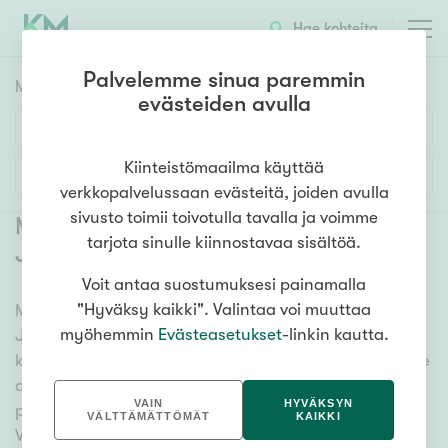
Hae kohteita
Palvelemme sinua paremmin
Myyntikohteet
HAE
evästeiden avulla
Huoneluku
Kiinteistömaailma käyttää
Lisää hakuehtoja
verkkopalvelussaan evästeitä, joiden avulla
1h
2h
3h
4h
5h+
sivusto toimii toivotulla tavalla ja voimme
Myytävät asunnot Valkeakoski
tarjota sinulle kiinnostavaa sisältöä.
Jyräänmäki
(
1
)
Voit antaa suostumuksesi painamalla
Asuntotyyppi
"Hyväksy kaikki". Valintaa voi muuttaa
Meiltä löydät myytävät asunnot Valkeakoski
Kerros-/luhtitalo
myöhemmin
Evästeasetukset
-linkin kautta.
Jyräänmäki, oli tarpeesi mikä vain! Tuhansien
Rivitalo/paritalo
kohteiden ja satojen kiinteistönvälittäjien verkostomme
Omakoti-/erillistalo
auttaa sinua kenties elämäsi tärkeimmässä
VAIN
HYVÄKSYN
päätöksessä. Katso alta kaikki myytävät asunnot
Maa- tai metsätila
VÄLTTÄMÄTTÖMÄT
KAIKKI
Valkeakoski Jyräänmäki. Hyödynnä myös kätevää