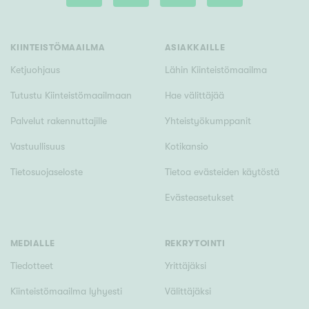
Tyydyttävä
Välttävä
KIINTEISTÖMAAILMA
ASIAKKAILLE
Ominaisuudet
Ketjuohjaus
Lähin Kiinteistömaailma
Hissi
Tutustu Kiinteistömaailmaan
Hae välittäjää
Järvi- tai merinäköala
Palvelut rakennuttajille
Yhteistyökumppanit
Maalämpö
Vastuullisuus
Kotikansio
Oma ranta
Tietosuojaseloste
Tietoa evästeiden käytöstä
Oma sauna
Evästeasetukset
Parveke
Senioriasunto
MEDIALLE
REKRYTOINTI
Tiedotteet
Yrittäjäksi
Kiinteistömaailma lyhyesti
Välittäjäksi