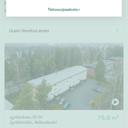
Tontti
hakutyökaluamme, jonka avulla löydät omien
Vapaa-ajan asunto
Tietosuojaseloste
toiveidesi mukaisen kodin.
Toimitila
Autotalli
Uusin ilmoitus ensin
Muut
Hinta
000
000 €
Pinta-ala
Asuinpinta-ala
Kokonaispinta-ala
Jyräänkatu 12-14
75,5 m²
m²
Jyräänmäki
,
Valkeakoski