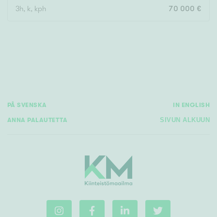
3h, k, kph
70 000 €
Rakennusvuosi
Uudiskohteet
PÅ SVENSKA
IN ENGLISH
Vain uudiskohteet
Ei uudiskohteita
ANNA PALAUTETTA
SIVUN ALKUUN
Arvokohteet
Vain arvokohteet
Ei arvokohteita
Kunto
Hyvä