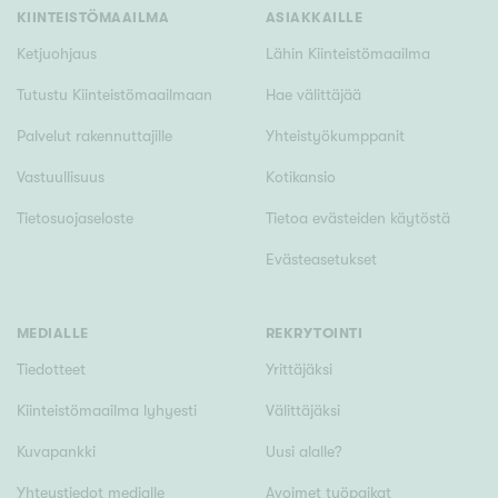
Tyydyttävä
KIINTEISTÖMAAILMA
ASIAKKAILLE
Välttävä
Ketjuohjaus
Lähin Kiinteistömaailma
Tutustu Kiinteistömaailmaan
Hae välittäjää
Ominaisuudet
Palvelut rakennuttajille
Yhteistyökumppanit
Hissi
Vastuullisuus
Kotikansio
Järvi- tai merinäköala
Maalämpö
Tietosuojaseloste
Tietoa evästeiden käytöstä
Oma ranta
Evästeasetukset
Oma sauna
Parveke
MEDIALLE
REKRYTOINTI
Senioriasunto
Tiedotteet
Yrittäjäksi
Kiinteistömaailma lyhyesti
Välittäjäksi
Kuvapankki
Uusi alalle?
Yhteystiedot medialle
Avoimet työpaikat