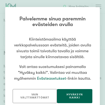
Hae kohteita
Palvelemme sinua paremmin
Myyntikohteet
HAE
evästeiden avulla
Huoneluku
Kiinteistömaailma käyttää
Lisää hakuehtoja
verkkopalvelussaan evästeitä, joiden avulla
1h
2h
3h
4h
5h+
sivusto toimii toivotulla tavalla ja voimme
Myytävät asunnot Tampere Nurmi
(
1
)
tarjota sinulle kiinnostavaa sisältöä.
Meiltä löydät myytävät asunnot Tampere Nurmi, oli
Voit antaa suostumuksesi painamalla
Asuntotyyppi
tarpeesi mikä vain! Tuhansien kohteiden ja satojen
"Hyväksy kaikki". Valintaa voi muuttaa
Kerros-/luhtitalo
kiinteistönvälittäjien verkostomme auttaa sinua kenties
myöhemmin
Evästeasetukset
-linkin kautta.
Rivitalo/paritalo
elämäsi tärkeimmässä päätöksessä. Katso alta kaikki
myytävät asunnot Tampere Nurmi. Hyödynnä myös
Omakoti-/erillistalo
VAIN
HYVÄKSYN
kätevää hakutyökaluamme, jonka avulla löydät omien
Maa- tai metsätila
VÄLTTÄMÄTTÖMÄT
KAIKKI
toiveidesi mukaisen kodin.