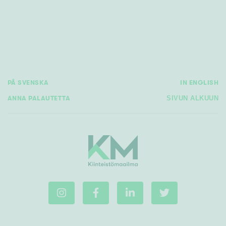
Rakennusvuosi
PÅ SVENSKA
IN ENGLISH
Uudiskohteet
ANNA PALAUTETTA
SIVUN ALKUUN
Vain uudiskohteet
Ei uudiskohteita
Arvokohteet
Vain arvokohteet
Ei arvokohteita
Kunto
Hyvä